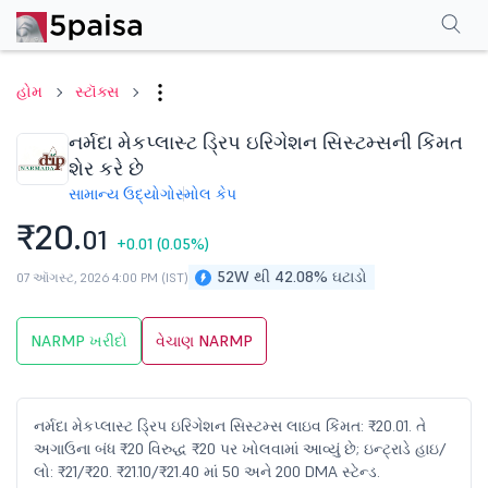
પરફોર્મન્સ
ફાઇનાન્શિયલ્સ
ટેક્નિકલ
ઇવેન્ટ્સ
શેરહોલ્ડિંગ પેટર્ન
વધુ
એફએ
હોમ
સ્ટૉક્સ
નર્મદા મેકપ્લાસ્ટ ડ્રિપ ઇરિગેશન સિસ્ટમ્સની કિંમત
શેર કરે છે
સામાન્ય ઉદ્યોગો
સ્મોલ કેપ
₹20.
01
+0.01
(0.05%)
52W થી 42.08% ઘટાડો
07 ઑગસ્ટ, 2026 4:00 PM (IST)
NARMP ખરીદો
વેચાણ NARMP
નર્મદા મેકપ્લાસ્ટ ડ્રિપ ઇરિગેશન સિસ્ટમ્સ લાઇવ કિંમત: ₹20.01. તે
અગાઉના બંધ ₹20 વિરુદ્ધ ₹20 પર ખોલવામાં આવ્યું છે; ઇન્ટ્રાડે હાઇ/
લો: ₹21/₹20. ₹21.10/₹21.40 માં 50 અને 200 DMA સ્ટેન્ડ.