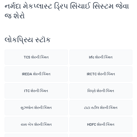
નર્મદા મેકપ્લાસ્ટ ડ્રિપ સિંચાઈ સિસ્ટમ જેવા
જ શેરો
લોકપ્રિય સ્ટૉક
TCS શેરની કિંમત
Irfc શેરની કિંમત
IREDA શેરની કિંમત
IRCTC શેરની કિંમત
ITC શેરની કિંમત
વિપ્રો શેરની કિંમત
સુઝલોન શેરની કિંમત
ટાટા સ્ટીલ શેરની કિંમત
યસ બેંક શેરની કિંમત
HDFC શેરની કિંમત