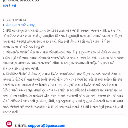
હેલ્પલાઇન: 8976689766
સંપર્ક કરો
સાવધાન ઇન્વેસ્ટર
1.
રોકાણકારો માટે સલાહ
2. IPO સબસ્ક્રાઇબ કરતી વખતે ઇન્વેસ્ટર દ્વારા ચેક જારી કરવાની જરૂર નથી. ફક્ત બેંક
એકાઉન્ટ નંબર લખો અને ફાળવણીના કિસ્સામાં ચુકવણી કરવા માટે તમારી બેંકને અધિકૃત
કરવા માટે અરજી ફોર્મમાં સાઇન ઇન કરો. રિફંડની ચિંતા કરશો નહીં કારણ કે પૈસા
ઇન્વેસ્ટરના એકાઉન્ટમાં રહે છે.
3. એક્સચેન્જમાંથી મેસેજ: તમારા એકાઉન્ટમાં અનધિકૃત ટ્રાન્ઝૅક્શનને રોકો -> તમારા
સ્ટૉક બ્રોકર્સ સાથે તમારા મોબાઇલ નંબર/ઇમેઇલ આઇડી અપડેટ કરો. દિવસના અંતે તમારા
મોબાઇલ/ઇમેઇલ પર એક્સચેન્જથી સીધા તમારા ટ્રાન્ઝૅક્શનની માહિતી પ્રાપ્ત કરો.
રોકાણકારોના હિતમાં જારી.
4. ડિપોઝિટરીમાંથી મેસેજ: a) તમારા ડિમેટ એકાઉન્ટમાં અનધિકૃત ટ્રાન્ઝૅક્શનને રોકો ->
તમારા ડિપોઝિટરી સહભાગી સાથે તમારો મોબાઇલ નંબર અપડેટ કરો. રોકાણકારોના હિતમાં
જારી કરવામાં આવેલા તે જ દિવસે સીધા CDSL તરફથી તમારા ડિમેટ એકાઉન્ટમાં તમામ
ડેબિટ અને અન્ય મહત્વપૂર્ણ ટ્રાન્ઝૅક્શન માટે તમારા રજિસ્ટર્ડ મોબાઇલ પર ઍલર્ટ પ્રાપ્ત
કરો. b) સિક્યોરિટીઝ માર્કેટમાં ડીલ કરતી વખતે કેવાયસી એક વખતની કસરત છે - એકવાર
સેબી રજિસ્ટર્ડ મધ્યસ્થી (બ્રોકર, ડીપી, મ્યુચ્યુઅલ ફંડ વગેરે) દ્વારા કેવાયસી કરવામાં આવે
પછી, જ્યારે તમે અન્ય મધ્યસ્થીનો સંપર્ક કરો ત્યારે તમારે ફરીથી સમાન પ્રક્રિયા કરવાની
જરૂર નથી.
ઇમેઇલ:
support@5paisa.com