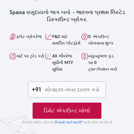
5paisa સમુદાયનો ભાગ બનો -
ભારતના પ્રથમ લિસ્ટેડ
ડિસ્કાઉન્ટ બ્રોકર.
ફ્લેટ બ્રોકરેજ
F&O માટે
0. એકાઉન્ટ
સમર્પિત પ્લેટફોર્મ
ખોલવાના શુલ્ક
ચાર્ટ પર ટ્રેડ કરો
4X લીવરેજ
મ્યુચ્યુઅલ ફંડ
સુધીની MTF
પર 0
સુવિધા
ટ્રાન્ઝૅક્શન ખર્ચ
+91
ડિમેટ એકાઉન્ટ ખોલો
આગળ વધીને, તમે બધા
નિયમો અને શરતો*
સાથે સંમત થાઓ છો