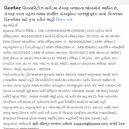
ડિસ્ક્લેમર:
સિક્યોરિટીઝ માર્કેટમાં રોકાણ બજારના જોખમોને આધિન છે,
રોકાણ કરતા પહેલાં તમામ સંબંધિત ડૉક્યૂમેન્ટ કાળજીપૂર્વક વાંચો. વિગતવાર
ડિસ્ક્લેમર માટે કૃપા કરીને અહીં
ક્લિક કરો
.
વધુ માહિતી
5paisa કેપિટલ લિમિટેડ. CIN: L67190MH2007PLC289249 | સ્ટૉક બ્રોકર સેબી
રજિસ્ટ્રેશન: INZ000010231 | સેબી ડિપોઝિટરી રજિસ્ટ્રેશન: DP CDSL માં: IN-DP-192-
2016 | રિસર્ચ એનાલિસ્ટ SEBI રજિસ્ટ્રેશન. નં.: INH000025188 | AMFI-રજિસ્ટર્ડ
મ્યુચ્યુઅલ ફંડ ડિસ્ટ્રીબ્યુટર | AMFI રજિસ્ટ્રેશન નં.: ARN-104096 | પ્રારંભિક નોંધણીની
તારીખ: 30/07/2015 | ARN ની વર્તમાન માન્યતા: 30/07/2027 | NSE મેમ્બર id: 14300 |
BSE મેમ્બર id: 6363 | MCX મેમ્બર ID: 55945 | રજિસ્ટર્ડ ઍડ્રેસ - IIFL હાઉસ, સન
ઇન્ફોટેક પાર્ક, રોડ નં. 16V, પ્લોટ નં. B-23, MIDC, થાણે ઇન્ડસ્ટ્રિયલ એરિયા, વાઘલે
એસ્ટેટ, થાણે, મહારાષ્ટ્ર - 400604
*બ્રોકરેજ ફ્લેટ ફી/અમલમાં મુકવામાં આવેલ ઑર્ડરના આધારે વસૂલવામાં આવશે અને
ટકાવારીના આધારે નહીં. સિક્યોરિટીઝ માર્કેટમાં ઇન્વેસ્ટમેન્ટ માર્કેટ રિસ્કને આધિન છે,
ઇન્વેસ્ટ કરતા પહેલાં તમામ સંબંધિત ડૉક્યૂમેન્ટ કાળજીપૂર્વક વાંચો. IPV અને ક્લાયન્ટની
યોગ્ય ચકાસણી પૂર્ણ થયા પછી ડિજિટલ એકાઉન્ટ ખોલવામાં આવશે. જો શેરનું વેચાણ/
ખરીદી મૂલ્ય ₹10/- અથવા તેનાથી ઓછું હોય, તો પ્રતિ શેર મહત્તમ 25 પૈસા બ્રોકરેજ
એકત્રિત કરી શકાય છે. બ્રોકરેજ સેબી દ્વારા નિર્ધારિત મર્યાદાને વટાવશે નહીં.
મ્યુચ્યુઅલ ફંડ, મ્યુચ્યુઅલ ફંડ-એસઆઇપી એક્સચેન્જ ટ્રેડેડ પ્રૉડક્ટ નથી, અને
સભ્ય માત્ર વિતરક તરીકે કાર્ય કરી રહ્યા છે. વિતરણ પ્રવૃત્તિના સંદર્ભમાં તમામ વિવાદો,
રોકાણકાર નિવારણ ફોરમ અથવા આર્બિટ્રેશન પદ્ધતિની ઍક્સેસ ધરાવશે નહીં.
અનુપાલન અધિકારી:
શ્રી. રવિન્દ્ર કલ્વંકર, ઇમેઇલ: support@5paisa.com, સપોર્ટ ડેસ્ક