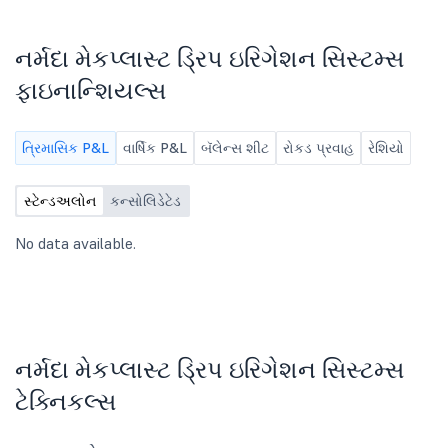
financial results of the Company for
Business
the quarter ending June 30, 2026
pursuant to Regulation 33 of SEBI
નર્મદા મેકપ્લાસ્ટ ડ્રિપ ઇરિગેશન સિસ્ટમ્સ
(Listing Obligations and Disclosure
Requirements) Regulations, 2015. 2.
ફાઇનાન્શિયલ્સ
Any other business that may deem
necessary with the permission of
the Chair.
ત્રિમાસિક P&L
વાર્ષિક P&L
બૅલેન્સ શીટ
રોકડ પ્રવાહ
રેશિયો
સ્ટેન્ડઅલોન
કન્સોલિડેટેડ
No data available.
નર્મદા મેકપ્લાસ્ટ ડ્રિપ ઇરિગેશન સિસ્ટમ્સ
ટેક્નિકલ્સ