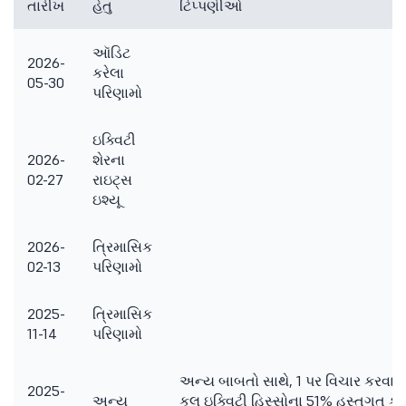
તારીખ
હેતુ
ટિપ્પણીઓ
ઑડિટ
2026-
કરેલા
05-30
પરિણામો
ઇક્વિટી
2026-
શેરના
02-27
રાઇટ્સ
ઇશ્યૂ
2026-
ત્રિમાસિક
02-13
પરિણામો
2025-
ત્રિમાસિક
11-14
પરિણામો
અન્ય બાબતો સાથે, 1 પર વિચાર કરવા માટ
2025-
અન્ય
કુલ ઇક્વિટી હિસ્સોના 51% હસ્તગત કરવ