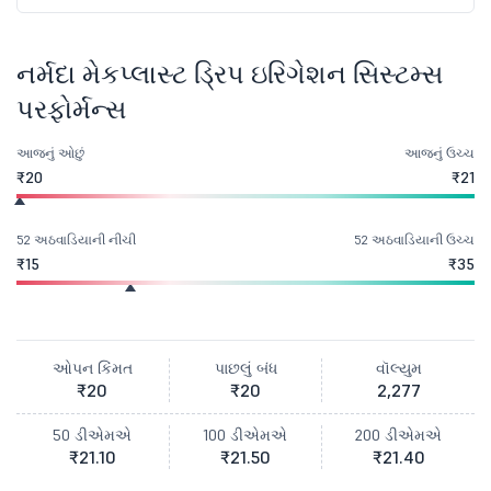
નર્મદા મેકપ્લાસ્ટ ડ્રિપ ઇરિગેશન સિસ્ટમ્સ
પરફોર્મન્સ
આજનું ઓછું
આજનું ઉચ્ચ
₹20
₹21
52 અઠવાડિયાની નીચી
52 અઠવાડિયાની ઉચ્ચ
₹15
₹35
ઓપન કિંમત
પાછલું બંધ
વૉલ્યુમ
₹20
₹20
2,277
50 ડીએમએ
100 ડીએમએ
200 ડીએમએ
₹21.10
₹21.50
₹21.40