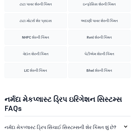
ટાટા પાવર શેરની કિંમત
ઇન્ફોસિસ શેરની કિંમત
ટાટા મોટર્સ શેર પ્રાઇસ
અદાણી પાવર શેરની કિંમત
NHPC શેરની કિંમત
Rvnl શેરની કિંમત
વેદાંત શેરની કિંમત
પેટીએમ શેરની કિંમત
LIC શેરની કિંમત
Bhel શેરની કિંમત
નર્મદા મેકપ્લાસ્ટ ડ્રિપ ઇરિગેશન સિસ્ટમ્સ
FAQs
નર્મદા મેકપ્લાસ્ટ ડ્રિપ સિંચાઈ સિસ્ટમ્સની શેર કિંમત શું છે?