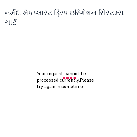
નર્મદા મેકપ્લાસ્ટ ડ્રિપ ઇરિગેશન સિસ્ટમ્સ
ચાર્ટ