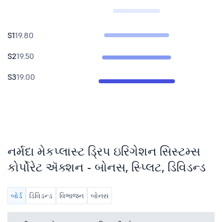
S1
19.80
S2
19.50
S3
19.00
નર્મદા મેકપ્લાસ્ટ ડ્રિપ ઇરિગેશન સિસ્ટમ્સ
કોર્પોરેટ ઍક્શન - બોનસ, સ્પ્લિટ, ડિવિડન્ડ
બોર્ડ
ડિવિડન્ડ
વિભાજન
બોનસ