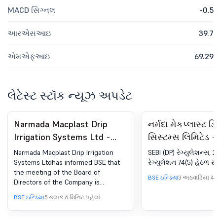
MACD સિગ્નલ
-0.5
આરએસઆઇ
39.7
એમએફઆઇ
69.29
લેટેસ્ટ સ્ટૉક ન્યૂઝ અપડેટ
Narmada Macplast Drip
નર્મદા મેકપ્લાસ્ટ ડ્
Irrigation Systems Ltd -
સિસ્ટમ્સ લિમિટેડ -
517431 - Board Meeting
રજિસ્ટ્રેશન હેઠળ
Narmada Macplast Drip Irrigation
SEBI (DP) રેગ્યુલેશન્સ, 20
Intimation for To Consider
કમ્પ્લાયન્સ-સર્ટિફિ
Systems Ltdhas informed BSE that
રેગ્યુલેશન 74(5) હેઠળ સર્ટ
the meeting of the Board of
And Approve The Unaudited
(DP) રેગ્યુલેશન્સ, 
BSE ઇન્ડિયા
3 અઠવાડિયા 4 દિ
Directors of the Company is
Financial Results For The
(5)
scheduled on 14/08/2026 ,inter alia,
BSE ઇન્ડિયા
5 કલાક 6 મિનિટ પહેલાં
Quarter Ending June 30,
to consider and approve 1. To
consider and approve the Unaudited
2026, And Any Other