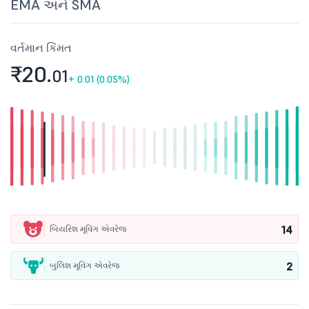
EMA અને SMA
વર્તમાન કિંમત
₹20.
01
+
0.01 (0.05%)
14
બિયરિશ મૂવિંગ એવરેજ
2
બુલિશ મૂવિંગ એવરેજ