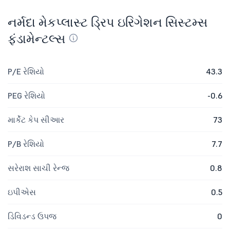
નર્મદા મેકપ્લાસ્ટ ડ્રિપ ઇરિગેશન સિસ્ટમ્સ
ફંડામેન્ટલ્સ
P/E રેશિયો
43.3
PEG રેશિયો
-0.6
માર્કેટ કેપ સીઆર
73
P/B રેશિયો
7.7
સરેરાશ સાચી રેન્જ
0.8
ઇપીએસ
0.5
ડિવિડન્ડ ઉપજ
0