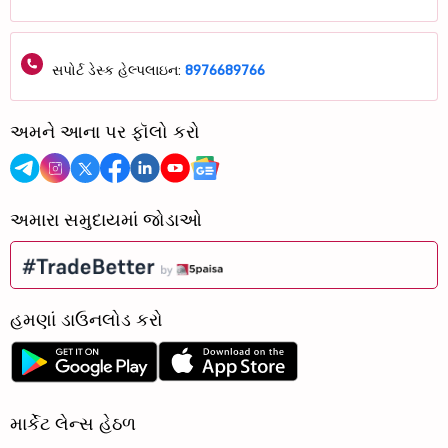
સપોર્ટ ડેસ્ક હેલ્પલાઇન:
8976689766
અમને આના પર ફૉલો કરો
અમારા સમુદાયમાં જોડાઓ
હમણાં ડાઉનલોડ કરો
માર્કેટ લેન્સ હેઠળ