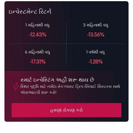
ઇન્વેસ્ટમેન્ટ રિટર્ન
1 મહિનાથી વધુ
3 મહિનાથી વધુ
-12.43%
-13.56%
6 મહિનાથી વધુ
1 વર્ષથી વધુ
-17.31%
-1.28%
સ્માર્ટ ઇન્વેસ્ટિંગ અહીં શરૂ થાય છે
સ્થિર વૃદ્ધિ માટે નર્મદા મેકપ્લાસ્ટ ડ્રિપ સિંચાઈ સિસ્ટમ્સ સાથે
એસઆઇપી શરૂ કરો!
હમણાં રોકાણ કરો