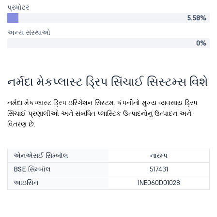
પ્રમોટર
5.58%
અન્ય સંસ્થાઓ
0%
નર્મદા મેકપ્લાસ્ટ ડ્રિપ સિંચાઈ સિસ્ટમ્સ વિશે
નર્મદા મેકપ્લાસ્ટ ડ્રિપ ઇરિગેશન સિસ્ટમ. કંપનીનો મુખ્ય વ્યવસાય ડ્રિપ
સિંચાઈ પ્રણાલીઓ અને સંબંધિત પ્લાસ્ટિક ઉત્પાદનોનું ઉત્પાદન અને
વિતરણ છે.
એનએસઈ સિમ્બૉલ
નારમ્પ
BSE સિમ્બૉલ
517431
આઇસિન
INE060D01028