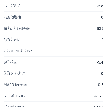
P/E રેશિયો
-2.8
PEG રેશિયો
0
માર્કેટ કેપ સીઆર
839
P/B રેશિયો
1
સરેરાશ સાચી રેન્જ
1
ઇપીએસ
-5.4
ડિવિડન્ડ ઉપજ
0
MACD સિગ્નલ
-0.6
આરએસઆઇ
45.75