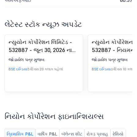
એમએફઆઇ
60.37
લેટેસ્ટ સ્ટૉક ન્યૂઝ અપડેટ
ન્યુયોન કોર્પોરેશન લિમિટેડ -
ન્યુયોન કોર્પોરેશન 
532887 - જૂન 30, 2026 ના
532887 - નિયમન 
રોજ સમાપ્ત થયેલ ત્રિમાસિક
હેઠળ જાહેરાત - ન્ય
જોડાયેલ પત્ર મુજબ.
જોડાયેલ પત્ર મુજબ
માટે ફાઇનાન્શિયલ પરિણામની
પબ્લિકેશન
BSE ઇન્ડિયા
5 દિવસ 20 કલાક પહેલાં
BSE ઇન્ડિયા
6 દિવસ 10 કલાક 
કૉપી.
નિયોન કોર્પોરેશન ફાઇનાન્શિયલ્સ
ત્રિમાસિક P&L
વાર્ષિક P&L
બૅલેન્સ શીટ
રોકડ પ્રવાહ
રેશિયો