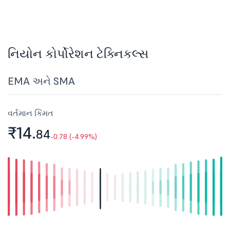
નિયોન કોર્પોરેશન ટેક્નિકલ્સ
EMA અને SMA
વર્તમાન કિંમત
₹14.
84
-0.78 (-4.99%)