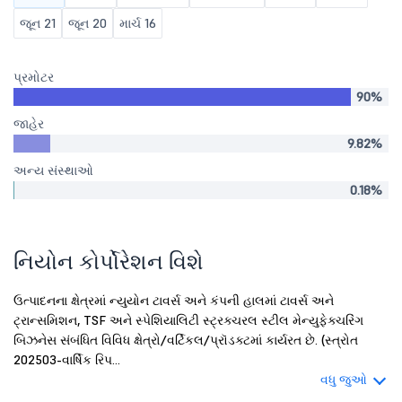
જૂન 21
જૂન 20
માર્ચ 16
પ્રમોટર
90%
જાહેર
9.82%
અન્ય સંસ્થાઓ
0.18%
નિયોન કોર્પોરેશન વિશે
ઉત્પાદનના ક્ષેત્રમાં ન્યુયોન ટાવર્સ અને કંપની હાલમાં ટાવર્સ અને
ટ્રાન્સમિશન, TSF અને સ્પેશિયાલિટી સ્ટ્રક્ચરલ સ્ટીલ મેન્યુફેક્ચરિંગ
બિઝનેસ સંબંધિત વિવિધ ક્ષેત્રો/વર્ટિકલ/પ્રૉડક્ટમાં કાર્યરત છે. (સ્ત્રોત
202503-વાર્ષિક રિપ...
વધુ જુઓ