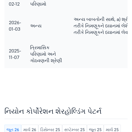
02-12
પરિણામો
અન્ય બાબતોની સાથે, a) શ્રી 
2026-
અન્ય
તરીકે નિમણૂકને ધ્યાનમાં લેશે. b
01-03
તરીકે નિમણૂકને ધ્યાનમાં લેવા મ
ત્રિમાસિક
2025-
પરિણામો અને
11-07
ગોઠવણની શ્રેણી
નિયોન કોર્પોરેશન શેરહોલ્ડિંગ પેટર્ન
જૂન 26
માર્ચ 26
ડિસેમ્બર 25
સપ્ટેમ્બર 25
જૂન 25
માર્ચ 25