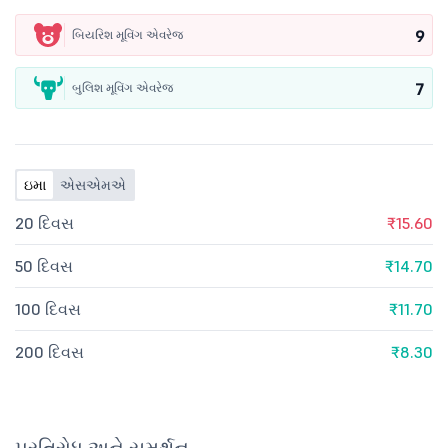
9
બિયરિશ મૂવિંગ એવરેજ
7
બુલિશ મૂવિંગ એવરેજ
ઇમા
એસએમએ
20 દિવસ
₹15.60
50 દિવસ
₹14.70
100 દિવસ
₹11.70
200 દિવસ
₹8.30