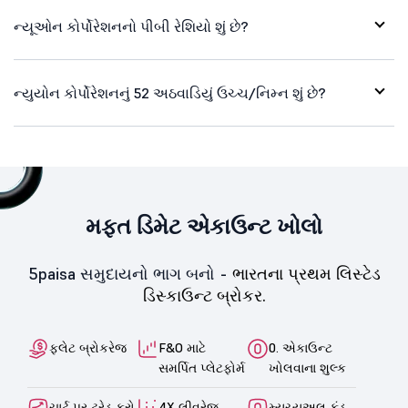
ન્યૂઓન કોર્પોરેશનનો પીબી રેશિયો શું છે?
ન્યુયોન કોર્પોરેશનનું 52 અઠવાડિયું ઉચ્ચ/નિમ્ન શું છે?
મફત ડિમેટ એકાઉન્ટ ખોલો
5paisa સમુદાયનો ભાગ બનો -
ભારતના પ્રથમ લિસ્ટેડ
ડિસ્કાઉન્ટ બ્રોકર.
ફ્લેટ બ્રોકરેજ
F&O માટે
0. એકાઉન્ટ
સમર્પિત પ્લેટફોર્મ
ખોલવાના શુલ્ક
ચાર્ટ પર ટ્રેડ કરો
4X લીવરેજ
મ્યુચ્યુઅલ ફંડ