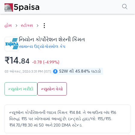
પરફોર્મન્સ
ફાઇનાન્શિયલ્સ
ટેક્નિકલ
ઇવેન્ટ્સ
શેરહોલ્ડિંગ પેટર્ન
વધુ
એફએ
હોમ
સ્ટૉક્સ
નિયોન કોર્પોરેશન શેરની કિંમત
સામાન્ય ઉદ્યોગો
સ્મોલ કેપ
₹14.
84
-0.78
(-4.99%)
52W થી 45.84% ઘટાડો
03 ઑગસ્ટ, 2026 3:31 PM (IST)
ન્યુયોન ખરીદો
ન્યુયોન વેચો
ન્યૂઑન કોર્પોરેશનની લાઇવ કિંમત: ₹14.84. તે અગાઉના બંધ ₹16
વિરુદ્ધ ₹15 પર ખોલવામાં આવ્યું છે; ઇન્ટ્રાડે હાઇ/લો: ₹15/₹15.
₹14.70/₹8.30 માં 50 અને 200 DMA સ્ટેન્ડ.