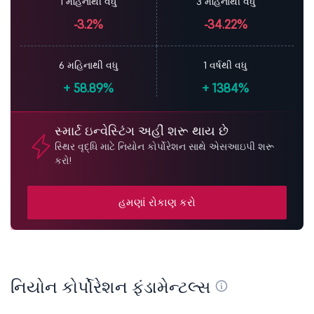
1 મહિનાથી વધુ
3 મહિનાથી વધુ
-3.2%
-34.22%
6 મહિનાથી વધુ
1 વર્ષથી વધુ
+
58.89%
+
1384%
સ્માર્ટ ઇન્વેસ્ટિંગ અહીં શરૂ થાય છે
સ્થિર વૃદ્ધિ માટે નિયોન કોર્પોરેશન સાથે એસઆઇપી શરૂ
કરો!
હમણાં રોકાણ કરો
નિયોન કોર્પોરેશન ફંડામેન્ટલ્સ