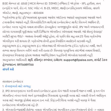
BSE મેમ્બર id: 6363 | MCX મેમ્બર ID: 55945 | રજિસ્ટર્ડ ઍડ્રેસ - IIFL હાઉસ, સન
ઇન્ફોટેક પાર્ક, રોડ નં. 16V, પ્લોટ નં. B-23, MIDC, થાણે ઇન્ડસ્ટ્રિયલ એરિયા, વાઘલે
એસ્ટેટ, થાણે, મહારાષ્ટ્ર - 400604
*બ્રોકરેજ ફ્લેટ ફી/અમલમાં મુકવામાં આવેલ ઑર્ડરના આધારે વસૂલવામાં આવશે અને
ટકાવારીના આધારે નહીં. સિક્યોરિટીઝ માર્કેટમાં ઇન્વેસ્ટમેન્ટ માર્કેટ રિસ્કને આધિન છે,
ઇન્વેસ્ટ કરતા પહેલાં તમામ સંબંધિત ડૉક્યૂમેન્ટ કાળજીપૂર્વક વાંચો. IPV અને ક્લાયન્ટની
યોગ્ય ચકાસણી પૂર્ણ થયા પછી ડિજિટલ એકાઉન્ટ ખોલવામાં આવશે. જો શેરનું વેચાણ/
ખરીદી મૂલ્ય ₹10/- અથવા તેનાથી ઓછું હોય, તો પ્રતિ શેર મહત્તમ 25 પૈસા બ્રોકરેજ
એકત્રિત કરી શકાય છે. બ્રોકરેજ સેબી દ્વારા નિર્ધારિત મર્યાદાને વટાવશે નહીં.
મ્યુચ્યુઅલ ફંડ, મ્યુચ્યુઅલ ફંડ-એસઆઇપી એક્સચેન્જ ટ્રેડેડ પ્રૉડક્ટ નથી, અને
સભ્ય માત્ર વિતરક તરીકે કાર્ય કરી રહ્યા છે. વિતરણ પ્રવૃત્તિના સંદર્ભમાં તમામ વિવાદો,
રોકાણકાર નિવારણ ફોરમ અથવા આર્બિટ્રેશન પદ્ધતિની ઍક્સેસ ધરાવશે નહીં.
અનુપાલન અધિકારી:
શ્રી. રવિન્દ્ર કલ્વંકર, ઇમેઇલ: support@5paisa.com, સપોર્ટ ડેસ્ક
હેલ્પલાઇન: 8976689766
સંપર્ક કરો
સાવધાન ઇન્વેસ્ટર
1.
રોકાણકારો માટે સલાહ
2. IPO સબસ્ક્રાઇબ કરતી વખતે ઇન્વેસ્ટર દ્વારા ચેક જારી કરવાની જરૂર નથી. ફક્ત બેંક
એકાઉન્ટ નંબર લખો અને ફાળવણીના કિસ્સામાં ચુકવણી કરવા માટે તમારી બેંકને અધિકૃત
કરવા માટે અરજી ફોર્મમાં સાઇન ઇન કરો. રિફંડની ચિંતા કરશો નહીં કારણ કે પૈસા
ઇન્વેસ્ટરના એકાઉન્ટમાં રહે છે.
3. એક્સચેન્જમાંથી મેસેજ: તમારા એકાઉન્ટમાં અનધિકૃત ટ્રાન્ઝૅક્શનને રોકો -> તમારા