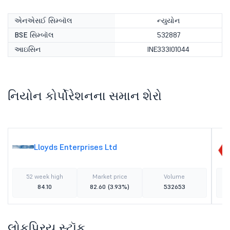
એનએસઈ સિમ્બૉલ
ન્યુયોન
BSE સિમ્બૉલ
532887
આઇસિન
INE333I01044
નિયોન કોર્પોરેશનના સમાન શેરો
Lloyds Enterprises Ltd
52 week high
Market price
Volume
84.10
82.60
(3.93%)
532653
લોકપ્રિય સ્ટૉક