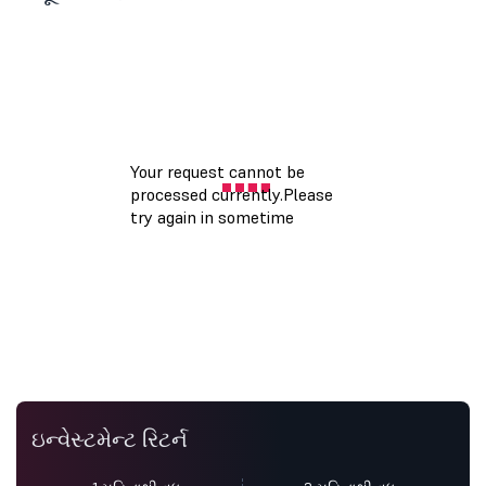
ઇન્વેસ્ટમેન્ટ રિટર્ન