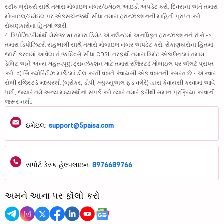
સ્ટૉક બ્રોકર્સ સાથે તમારા મોબાઇલ નંબર/ઇમેઇલ આઇડી અપડેટ કરો. દિવસના અંતે તમારા
મોબાઇલ/ઇમેઇલ પર એક્સચેન્જથી સીધા તમારા ટ્રાન્ઝૅક્શનની માહિતી પ્રાપ્ત કરો.
રોકાણકારોના હિતમાં જારી.
4. ડિપોઝિટરીમાંથી મેસેજ: a) તમારા ડિમેટ એકાઉન્ટમાં અનધિકૃત ટ્રાન્ઝૅક્શનને રોકો ->
તમારા ડિપોઝિટરી સહભાગી સાથે તમારો મોબાઇલ નંબર અપડેટ કરો. રોકાણકારોના હિતમાં
જારી કરવામાં આવેલા તે જ દિવસે સીધા CDSL તરફથી તમારા ડિમેટ એકાઉન્ટમાં તમામ
ડેબિટ અને અન્ય મહત્વપૂર્ણ ટ્રાન્ઝૅક્શન માટે તમારા રજિસ્ટર્ડ મોબાઇલ પર ઍલર્ટ પ્રાપ્ત
કરો. b) સિક્યોરિટીઝ માર્કેટમાં ડીલ કરતી વખતે કેવાયસી એક વખતની કસરત છે - એકવાર
સેબી રજિસ્ટર્ડ મધ્યસ્થી (બ્રોકર, ડીપી, મ્યુચ્યુઅલ ફંડ વગેરે) દ્વારા કેવાયસી કરવામાં આવે
પછી, જ્યારે તમે અન્ય મધ્યસ્થીનો સંપર્ક કરો ત્યારે તમારે ફરીથી સમાન પ્રક્રિયા કરવાની
જરૂર નથી.
ઇમેઇલ:
support@5paisa.com
સપોર્ટ ડેસ્ક હેલ્પલાઇન:
8976689766
અમને આના પર ફૉલો કરો