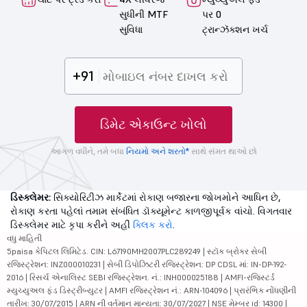
સુધીની MTF
પર 0
સુવિધા
ટ્રાન્ઝૅક્શન ખર્ચ
+91
ડિમેટ એકાઉન્ટ ખોલો
આગળ વધીને, તમે બધા
નિયમો અને શરતો*
સાથે સંમત થાઓ છો
ડિસ્ક્લેમર:
સિક્યોરિટીઝ માર્કેટમાં રોકાણ બજારના જોખમોને આધિન છે,
રોકાણ કરતા પહેલાં તમામ સંબંધિત ડૉક્યૂમેન્ટ કાળજીપૂર્વક વાંચો. વિગતવાર
ડિસ્ક્લેમર માટે કૃપા કરીને અહીં
ક્લિક કરો
.
વધુ માહિતી
5paisa કેપિટલ લિમિટેડ. CIN: L67190MH2007PLC289249 | સ્ટૉક બ્રોકર સેબી
રજિસ્ટ્રેશન: INZ000010231 | સેબી ડિપોઝિટરી રજિસ્ટ્રેશન: DP CDSL માં: IN-DP-192-
2016 | રિસર્ચ એનાલિસ્ટ SEBI રજિસ્ટ્રેશન. નં.: INH000025188 | AMFI-રજિસ્ટર્ડ
મ્યુચ્યુઅલ ફંડ ડિસ્ટ્રીબ્યુટર | AMFI રજિસ્ટ્રેશન નં.: ARN-104096 | પ્રારંભિક નોંધણીની
તારીખ: 30/07/2015 | ARN ની વર્તમાન માન્યતા: 30/07/2027 | NSE મેમ્બર id: 14300 |