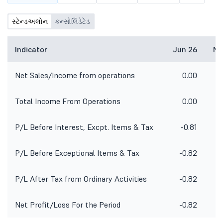
સ્ટેન્ડઅલોન
કન્સોલિડેટેડ
Indicator
Jun 26
Ma
Net Sales/Income from operations
0.00
Total Income From Operations
0.00
P/L Before Interest, Excpt. Items & Tax
-0.81
P/L Before Exceptional Items & Tax
-0.82
P/L After Tax from Ordinary Activities
-0.82
-
Net Profit/Loss For the Period
-0.82
-