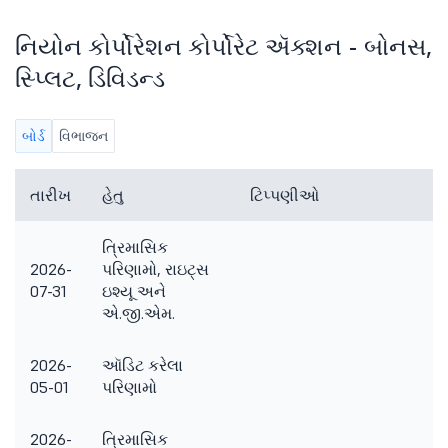
નિયોન કોર્પોરેશન કોર્પોરેટ ઍક્શન - બોનસ,
સ્પ્લિટ, ડિવિડન્ડ
બોર્ડ
વિભાજન
તારીખ
હેતુ
ટિપ્પણીઓ
ત્રિમાસિક
2026-
પરિણામો, રાઇટ્સ
07-31
ઇશ્યૂ અને
એ.જી.એમ.
2026-
ઑડિટ કરેલા
05-01
પરિણામો
2026-
ત્રિમાસિક