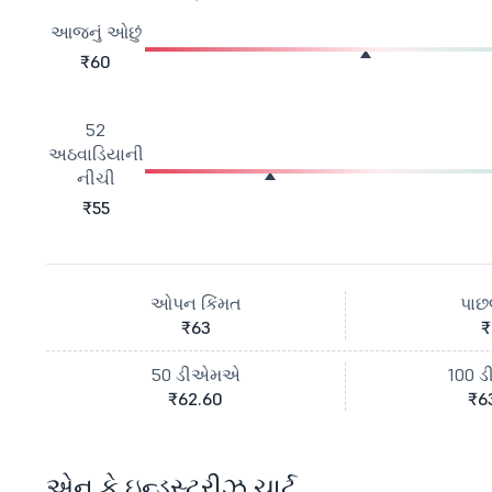
આજનું ઓછું
₹60
52
અઠવાડિયાની
નીચી
₹55
ઓપન કિંમત
પાછલ
₹63
₹
50 ડીએમએ
100 
₹62.60
₹6
એન કે ઇન્ડસ્ટ્રીઝ ચાર્ટ