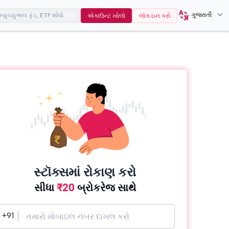
ગુજરાતી
એકાઉન્ટ ખોલો
લૉગ ઇન કરો
સ્ટૉક્સમાં રોકાણ કરો
સીધા
₹20
બ્રોકરેજ સાથે
+91