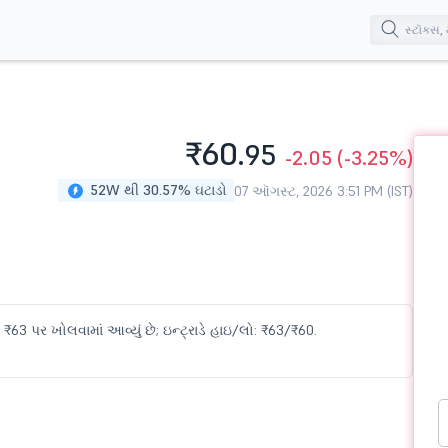
₹60.
95
-2.05
(-3.25%)
52W થી 30.57% ઘટાડો
07 ઑગસ્ટ, 2026 3:51 PM (IST)
₹63 પર ખોલવામાં આવ્યું છે; ઇન્ટ્રાડે હાઇ/લો: ₹63/₹60.