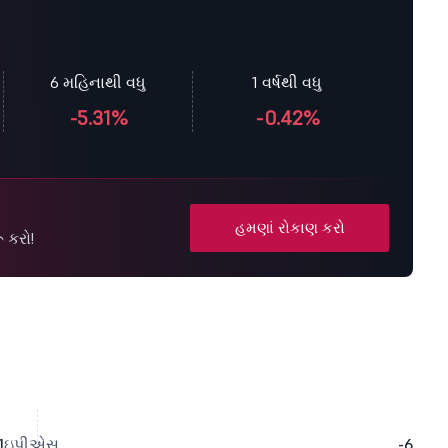
6 મહિનાથી વધુ
1 વર્ષથી વધુ
-5.31%
-0.42%
હમણાં રોકાણ કરો
 કરો!
1
ઇપીએસ
-6