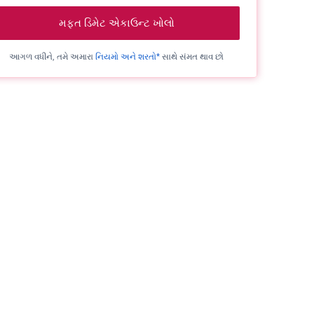
મફત ડિમેટ એકાઉન્ટ ખોલો
આગળ વધીને, તમે અમારા
નિયમો અને શરતો*
સાથે સંમત થાવ છો