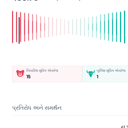
બિયરિશ મૂવિંગ એવરેજ
બુલિશ મૂવિંગ એવરેજ
15
1
પ્રતિરોધ અને સમર્થન
61.