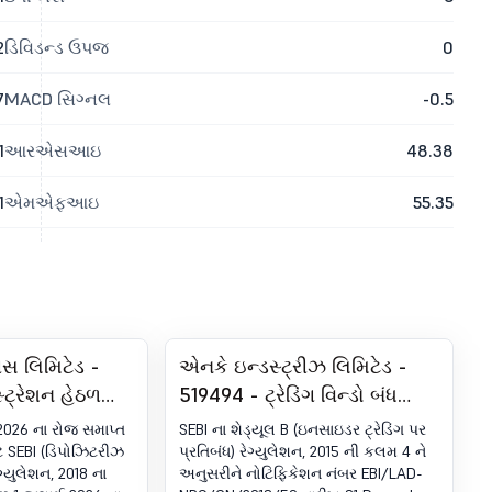
2
ડિવિડન્ડ ઉપજ
0
7
MACD સિગ્નલ
-0.5
1
આરએસઆઇ
48.38
1
એમએફઆઇ
55.35
ીસ લિમિટેડ -
એનકે ઇન્ડસ્ટ્રીઝ લિમિટેડ -
્ટ્રેશન હેઠળ
519494 - ટ્રેડિંગ વિન્ડો બંધ
ફિકેટ. SEBI
કરવી
 2026 ના રોજ સમાપ્ત
SEBI ના શેડ્યૂલ B (ઇનસાઇડર ટ્રેડિંગ પર
્સ, 2018 ના 74
ે SEBI (ડિપોઝિટરીઝ
પ્રતિબંધ) રેગ્યુલેશન, 2015 ની કલમ 4 ને
યુલેશન, 2018 ના
અનુસરીને નોટિફિકેશન નંબર EBI/LAD-