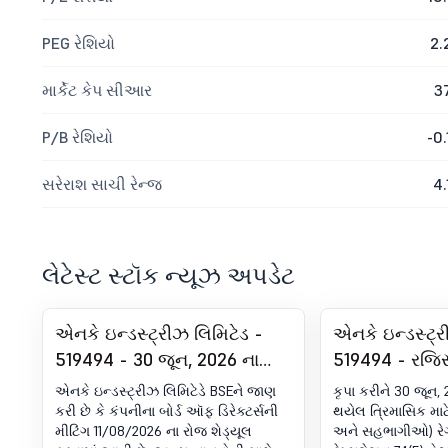
PEG રેશિયો
2.
માર્કેટ કેપ સીઆર
3
P/B રેશિયો
-0.
સરેરાશ સાચી રેન્જ
4.
લેટેસ્ટ સ્ટૉક ન્યૂઝ અપડેટ
એનકે ઇન્ડસ્ટ્રીઝ લિમિટેડ -
એનકે ઇન્ડસ્ટ્ર
519494 - 30 જૂન, 2026 ના
519494 - રજિસ
રોજ સમાપ્ત થયેલ ત્રિમાસિક
અનુપાલન-સર્ટિ
એનકે ઇન્ડસ્ટ્રીઝ લિમિટેડે BSEને જાણ
કૃપા કરીને 30 જૂન,
માટે સ્ટેન્ડઅલોન અને
(DP) રેગ્યુલેશન
કરી છે કે કંપનીના બોર્ડ ઑફ ડિરેક્ટર્સની
થયેલ ત્રિમાસિક માટ
મીટિંગ 11/08/2026 ના રોજ શેડ્યૂલ
અને સહભાગીઓ) રેગ્
કન્સોલિડેટેડ ઑડિટ ન કરેલ
(5)