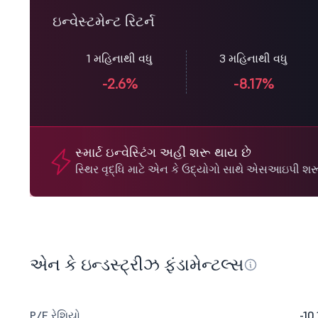
ઇન્વેસ્ટમેન્ટ રિટર્ન
1 મહિનાથી વધુ
3 મહિનાથી વધુ
-2.6%
-8.17%
સ્માર્ટ ઇન્વેસ્ટિંગ અહીં શરૂ થાય છે
સ્થિર વૃદ્ધિ માટે એન કે ઉદ્યોગો સાથે એસઆઇપી શરૂ
એન કે ઇન્ડસ્ટ્રીઝ ફંડામેન્ટલ્સ
P/E રેશિયો
-10.