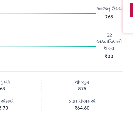
આજનું ઉચ્ચ
₹63
52
અઠવાડિયાની
ઉચ્ચ
₹88
ું બંધ
વૉલ્યુમ
63
875
ડીએમએ
200 ડીએમએ
3.70
₹64.60