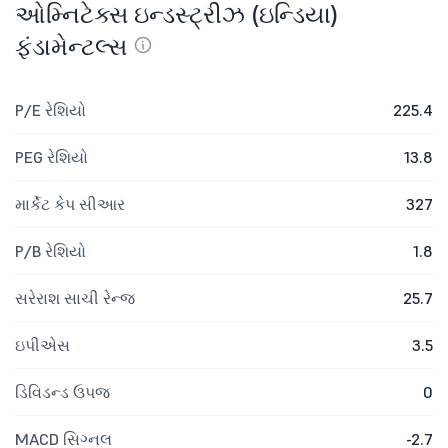
ઓમ્નિટેક્સ ઇન્ડસ્ટ્રીઝ (ઇન્ડિયા)
ફંડામેન્ટલ્સ
P/E રેશિયો
225.4
PEG રેશિયો
13.8
માર્કેટ કેપ સીઆર
327
P/B રેશિયો
1.8
સરેરાશ સાચી રેન્જ
25.7
ઇપીએસ
3.5
ડિવિડન્ડ ઉપજ
0
MACD સિગ્નલ
-2.7