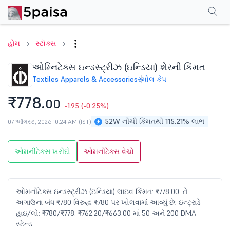
પરફોર્મન્સ
ફાઇનાન્શિયલ્સ
ટેક્નિકલ
ઇવેન્ટ્સ
શેરહોલ્ડિંગ પેટર્ન
વધુ
એફએ
હોમ
સ્ટૉક્સ
ઓમ્નિટેક્સ ઇન્ડસ્ટ્રીઝ (ઇન્ડિયા) શેરની કિંમત
Textiles Apparels & Accessories
સ્મોલ કેપ
₹778.
00
-1.95
(-0.25%)
52W નીચી કિંમતથી 115.21% લાભ
07 ઑગસ્ટ, 2026 10:24 AM (IST)
ઓમનીટેક્સ ખરીદો
ઓમનીટેક્સ વેચો
ઓમનીટેક્સ ઇન્ડસ્ટ્રીઝ (ઇન્ડિયા) લાઇવ કિંમત: ₹778.00. તે
અગાઉના બંધ ₹780 વિરુદ્ધ ₹780 પર ખોલવામાં આવ્યું છે; ઇન્ટ્રાડે
હાઇ/લો: ₹780/₹778. ₹762.20/₹663.00 માં 50 અને 200 DMA
સ્ટેન્ડ.