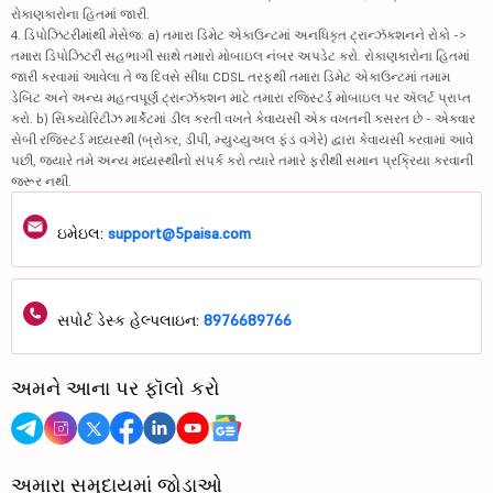
રોકાણકારોના હિતમાં જારી.
4. ડિપોઝિટરીમાંથી મેસેજ: a) તમારા ડિમેટ એકાઉન્ટમાં અનધિકૃત ટ્રાન્ઝૅક્શનને રોકો ->
તમારા ડિપોઝિટરી સહભાગી સાથે તમારો મોબાઇલ નંબર અપડેટ કરો. રોકાણકારોના હિતમાં
જારી કરવામાં આવેલા તે જ દિવસે સીધા CDSL તરફથી તમારા ડિમેટ એકાઉન્ટમાં તમામ
ડેબિટ અને અન્ય મહત્વપૂર્ણ ટ્રાન્ઝૅક્શન માટે તમારા રજિસ્ટર્ડ મોબાઇલ પર ઍલર્ટ પ્રાપ્ત
કરો. b) સિક્યોરિટીઝ માર્કેટમાં ડીલ કરતી વખતે કેવાયસી એક વખતની કસરત છે - એકવાર
સેબી રજિસ્ટર્ડ મધ્યસ્થી (બ્રોકર, ડીપી, મ્યુચ્યુઅલ ફંડ વગેરે) દ્વારા કેવાયસી કરવામાં આવે
પછી, જ્યારે તમે અન્ય મધ્યસ્થીનો સંપર્ક કરો ત્યારે તમારે ફરીથી સમાન પ્રક્રિયા કરવાની
જરૂર નથી.
ઇમેઇલ:
support@5paisa.com
સપોર્ટ ડેસ્ક હેલ્પલાઇન:
8976689766
અમને આના પર ફૉલો કરો
અમારા સમુદાયમાં જોડાઓ