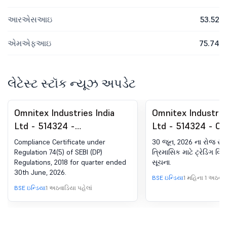
આરએસઆઇ
53.52
એમએફઆઇ
75.74
લેટેસ્ટ સ્ટૉક ન્યૂઝ અપડેટ
Omnitex Industries India
Omnitex Industrie
Ltd - 514324 -
Ltd - 514324 - Cl
Compliances-Certificate
Trading Window
Compliance Certificate under
30 જૂન, 2026 ના રોજ સમ
under Reg. SEBI (DP)
Regulation 74(5) of SEBI (DP)
ત્રિમાસિક માટે ટ્રેડિંગ વિ
Regulations, 2018 for quarter ended
સૂચના.
રેગ્યુલેશન્સ, 2018 ના 74 (5)
30th June, 2026.
BSE ઇન્ડિયા
1 મહિના 1 અઠવાડિ
BSE ઇન્ડિયા
1 અઠવાડિયા પહેલાં