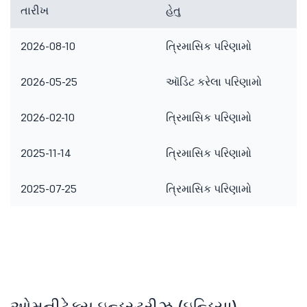
તારીખ
હેતુ
2026-08-10
ત્રિમાસિક પરિણામો
2026-05-25
ઑડિટ કરેલા પરિણામો
2026-02-10
ત્રિમાસિક પરિણામો
2025-11-14
ત્રિમાસિક પરિણામો
2025-07-25
ત્રિમાસિક પરિણામો
ઓમનીટેક્સ ઇન્ડસ્ટ્રીઝ (ઇન્ડિયા)