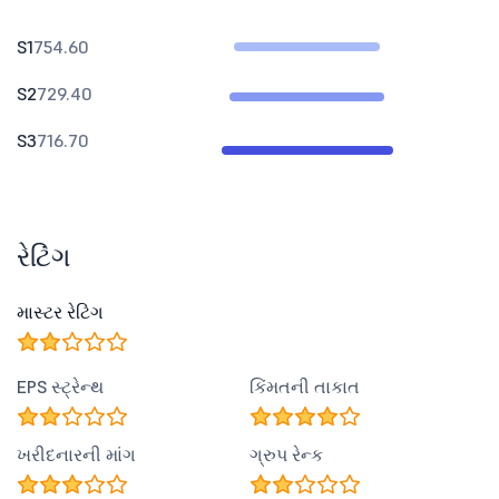
S1
754.60
S2
729.40
S3
716.70
રેટિંગ
માસ્ટર રેટિંગ
EPS સ્ટ્રેન્થ
કિંમતની તાકાત
ખરીદનારની માંગ
ગ્રુપ રેન્ક