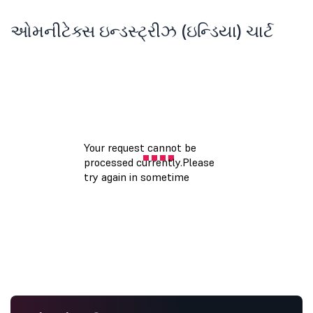
ઓમનીટેક્સ ઇન્ડસ્ટ્રીઝ (ઇન્ડિયા) ચાર્ટ