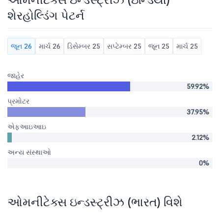
શેરહોલ્ડિંગ પેટર્ન
જૂન 26
માર્ચ 26
ડિસેમ્બર 25
સપ્ટેમ્બર 25
જૂન 25
માર્ચ 25
જાહેર
59.92%
પ્રમોટર
37.95%
એફઆઇઆઇ
2.12%
અન્ય સંસ્થાઓ
0%
ઓમનીટેક્સ ઇન્ડસ્ટ્રીઝ (ભારત) વિશે