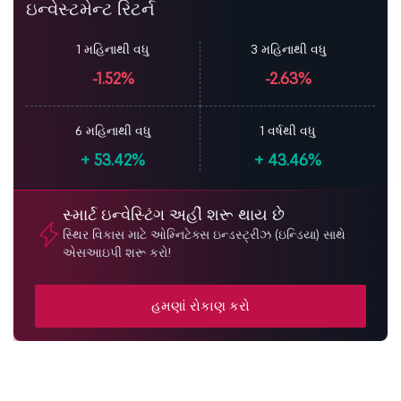
ઇન્વેસ્ટમેન્ટ રિટર્ન
1 મહિનાથી વધુ
3 મહિનાથી વધુ
-1.52%
-2.63%
6 મહિનાથી વધુ
1 વર્ષથી વધુ
+
53.42%
+
43.46%
સ્માર્ટ ઇન્વેસ્ટિંગ અહીં શરૂ થાય છે
સ્થિર વિકાસ માટે ઓમ્નિટેક્સ ઇન્ડસ્ટ્રીઝ (ઇન્ડિયા) સાથે
એસઆઇપી શરૂ કરો!
હમણાં રોકાણ કરો