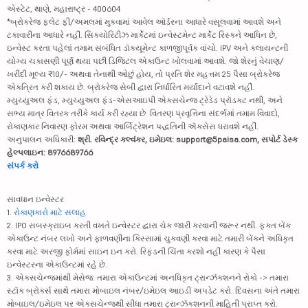
એસ્ટેટ, થાણે, મહારાષ્ટ્ર - 400604
*બ્રોકરેજ ફ્લેટ ફી/અમલમાં મુકવામાં આવેલ ઑર્ડરના આધારે વસૂલવામાં આવશે અને
ટકાવારીના આધારે નહીં. સિક્યોરિટીઝ માર્કેટમાં ઇન્વેસ્ટમેન્ટ માર્કેટ રિસ્કને આધિન છે,
ઇન્વેસ્ટ કરતા પહેલાં તમામ સંબંધિત ડૉક્યૂમેન્ટ કાળજીપૂર્વક વાંચો. IPV અને ક્લાયન્ટની
યોગ્ય ચકાસણી પૂર્ણ થયા પછી ડિજિટલ એકાઉન્ટ ખોલવામાં આવશે. જો શેરનું વેચાણ/
ખરીદી મૂલ્ય ₹10/- અથવા તેનાથી ઓછું હોય, તો પ્રતિ શેર મહત્તમ 25 પૈસા બ્રોકરેજ
એકત્રિત કરી શકાય છે. બ્રોકરેજ સેબી દ્વારા નિર્ધારિત મર્યાદાને વટાવશે નહીં.
મ્યુચ્યુઅલ ફંડ, મ્યુચ્યુઅલ ફંડ-એસઆઇપી એક્સચેન્જ ટ્રેડેડ પ્રૉડક્ટ નથી, અને
સભ્ય માત્ર વિતરક તરીકે કાર્ય કરી રહ્યા છે. વિતરણ પ્રવૃત્તિના સંદર્ભમાં તમામ વિવાદો,
રોકાણકાર નિવારણ ફોરમ અથવા આર્બિટ્રેશન પદ્ધતિની ઍક્સેસ ધરાવશે નહીં.
અનુપાલન અધિકારી:
શ્રી. રવિન્દ્ર કલ્વંકર, ઇમેઇલ: support@5paisa.com, સપોર્ટ ડેસ્ક
હેલ્પલાઇન: 8976689766
સંપર્ક કરો
સાવધાન ઇન્વેસ્ટર
1.
રોકાણકારો માટે સલાહ
2. IPO સબસ્ક્રાઇબ કરતી વખતે ઇન્વેસ્ટર દ્વારા ચેક જારી કરવાની જરૂર નથી. ફક્ત બેંક
એકાઉન્ટ નંબર લખો અને ફાળવણીના કિસ્સામાં ચુકવણી કરવા માટે તમારી બેંકને અધિકૃત
કરવા માટે અરજી ફોર્મમાં સાઇન ઇન કરો. રિફંડની ચિંતા કરશો નહીં કારણ કે પૈસા
ઇન્વેસ્ટરના એકાઉન્ટમાં રહે છે.
3. એક્સચેન્જમાંથી મેસેજ: તમારા એકાઉન્ટમાં અનધિકૃત ટ્રાન્ઝૅક્શનને રોકો -> તમારા
સ્ટૉક બ્રોકર્સ સાથે તમારા મોબાઇલ નંબર/ઇમેઇલ આઇડી અપડેટ કરો. દિવસના અંતે તમારા
મોબાઇલ/ઇમેઇલ પર એક્સચેન્જથી સીધા તમારા ટ્રાન્ઝૅક્શનની માહિતી પ્રાપ્ત કરો.