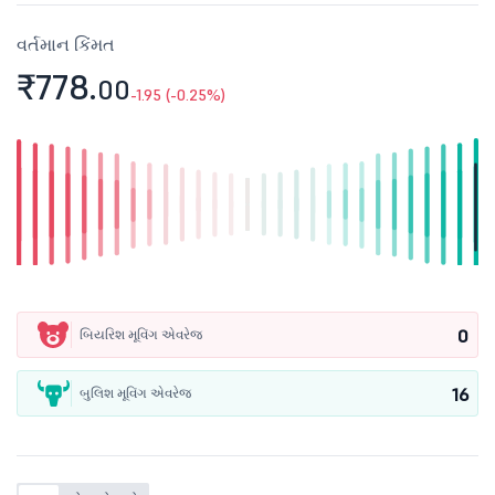
વર્તમાન કિંમત
₹778.
00
-1.95 (-0.25%)
0
બિયરિશ મૂવિંગ એવરેજ
16
બુલિશ મૂવિંગ એવરેજ