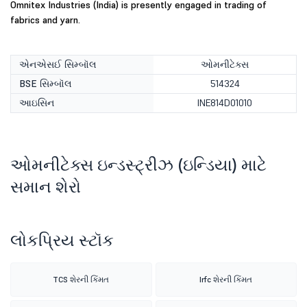
Omnitex Industries (India) is presently engaged in trading of
fabrics and yarn.
એનએસઈ સિમ્બૉલ
ઓમનીટેક્સ
BSE સિમ્બૉલ
514324
આઇસિન
INE814D01010
ઓમનીટેક્સ ઇન્ડસ્ટ્રીઝ (ઇન્ડિયા) માટે
સમાન શેરો
લોકપ્રિય સ્ટૉક
TCS શેરની કિંમત
Irfc શેરની કિંમત