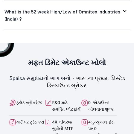
What is the 52 week High/Low of Omnitex Industries
(India) ?
મફત ડિમેટ એકાઉન્ટ ખોલો
5paisa સમુદાયનો ભાગ બનો -
ભારતના પ્રથમ લિસ્ટેડ
ડિસ્કાઉન્ટ બ્રોકર.
ફ્લેટ બ્રોકરેજ
F&O માટે
0. એકાઉન્ટ
સમર્પિત પ્લેટફોર્મ
ખોલવાના શુલ્ક
ચાર્ટ પર ટ્રેડ કરો
4X લીવરેજ
મ્યુચ્યુઅલ ફંડ
સુધીની MTF
પર 0