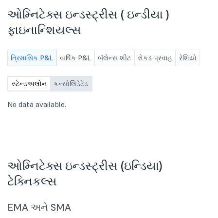
ઓમ્નિટેક્સ ઇન્ડસ્ટ્રીસ ( ઇન્ડીયા )
ફાઇનાન્શિયલ્સ
ત્રિમાસિક P&L
વાર્ષિક P&L
બૅલેન્સ શીટ
રોકડ પ્રવાહ
રેશિયો
સ્ટેન્ડઅલોન
કન્સોલિડેટેડ
No data available.
ઓમ્નિટેક્સ ઇન્ડસ્ટ્રીસ (ઇન્ડિયા)
ટેક્નિકલ્સ
EMA અને SMA