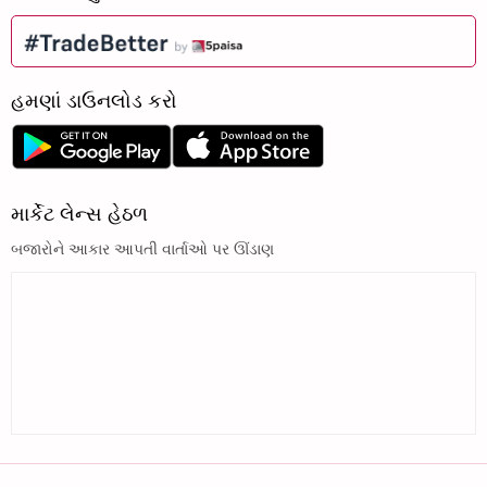
હમણાં ડાઉનલોડ કરો
માર્કેટ લેન્સ હેઠળ
બજારોને આકાર આપતી વાર્તાઓ પર ઊંડાણ