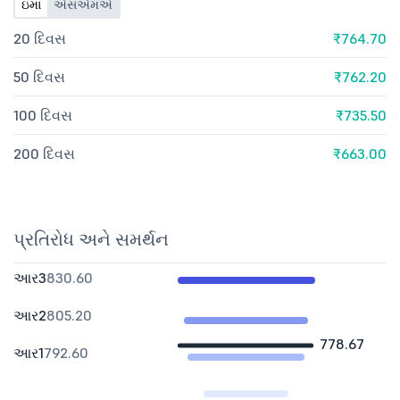
ઇમા
એસએમએ
20 દિવસ
₹764.70
50 દિવસ
₹762.20
100 દિવસ
₹735.50
200 દિવસ
₹663.00
પ્રતિરોધ અને સમર્થન
આર3
830.60
આર2
805.20
778.67
આર1
792.60