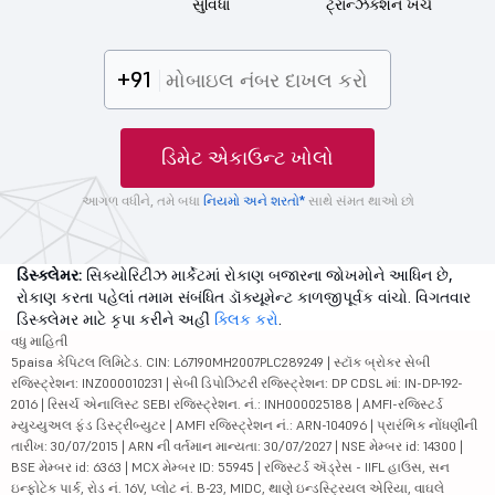
સુવિધા
ટ્રાન્ઝૅક્શન ખર્ચ
+91
ડિમેટ એકાઉન્ટ ખોલો
આગળ વધીને, તમે બધા
નિયમો અને શરતો*
સાથે સંમત થાઓ છો
ડિસ્ક્લેમર:
સિક્યોરિટીઝ માર્કેટમાં રોકાણ બજારના જોખમોને આધિન છે,
રોકાણ કરતા પહેલાં તમામ સંબંધિત ડૉક્યૂમેન્ટ કાળજીપૂર્વક વાંચો. વિગતવાર
ડિસ્ક્લેમર માટે કૃપા કરીને અહીં
ક્લિક કરો
.
વધુ માહિતી
5paisa કેપિટલ લિમિટેડ. CIN: L67190MH2007PLC289249 | સ્ટૉક બ્રોકર સેબી
રજિસ્ટ્રેશન: INZ000010231 | સેબી ડિપોઝિટરી રજિસ્ટ્રેશન: DP CDSL માં: IN-DP-192-
2016 | રિસર્ચ એનાલિસ્ટ SEBI રજિસ્ટ્રેશન. નં.: INH000025188 | AMFI-રજિસ્ટર્ડ
મ્યુચ્યુઅલ ફંડ ડિસ્ટ્રીબ્યુટર | AMFI રજિસ્ટ્રેશન નં.: ARN-104096 | પ્રારંભિક નોંધણીની
તારીખ: 30/07/2015 | ARN ની વર્તમાન માન્યતા: 30/07/2027 | NSE મેમ્બર id: 14300 |
BSE મેમ્બર id: 6363 | MCX મેમ્બર ID: 55945 | રજિસ્ટર્ડ ઍડ્રેસ - IIFL હાઉસ, સન
ઇન્ફોટેક પાર્ક, રોડ નં. 16V, પ્લોટ નં. B-23, MIDC, થાણે ઇન્ડસ્ટ્રિયલ એરિયા, વાઘલે