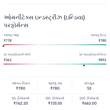
ઓમનીટેક્સ ઇન્ડસ્ટ્રીઝ (ઇન્ડિયા)
પરફોર્મન્સ
આજનું ઓછું
આજનું ઉચ્ચ
₹778
₹780
52 અઠવાડિયાની નીચી
52 અઠવાડિયાની ઉચ્ચ
₹362
₹892
ઓપન કિંમત
પાછલું બંધ
વૉલ્યુમ
₹780
₹780
53
50 ડીએમએ
100 ડીએમએ
200 ડીએમએ
₹762.20
₹735.50
₹663.00