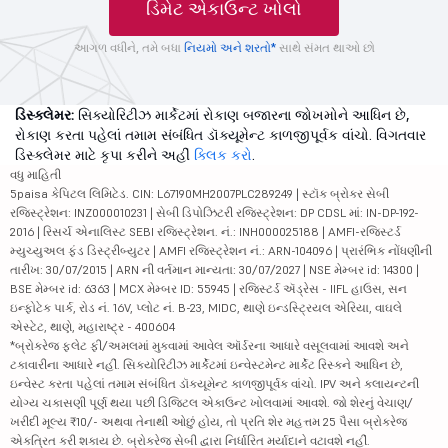
ડિમેટ એકાઉન્ટ ખોલો
આગળ વધીને, તમે બધા
નિયમો અને શરતો*
સાથે સંમત થાઓ છો
ડિસ્ક્લેમર:
સિક્યોરિટીઝ માર્કેટમાં રોકાણ બજારના જોખમોને આધિન છે,
રોકાણ કરતા પહેલાં તમામ સંબંધિત ડૉક્યૂમેન્ટ કાળજીપૂર્વક વાંચો. વિગતવાર
ડિસ્ક્લેમર માટે કૃપા કરીને અહીં
ક્લિક કરો
.
વધુ માહિતી
5paisa કેપિટલ લિમિટેડ. CIN: L67190MH2007PLC289249 | સ્ટૉક બ્રોકર સેબી
રજિસ્ટ્રેશન: INZ000010231 | સેબી ડિપોઝિટરી રજિસ્ટ્રેશન: DP CDSL માં: IN-DP-192-
2016 | રિસર્ચ એનાલિસ્ટ SEBI રજિસ્ટ્રેશન. નં.: INH000025188 | AMFI-રજિસ્ટર્ડ
મ્યુચ્યુઅલ ફંડ ડિસ્ટ્રીબ્યુટર | AMFI રજિસ્ટ્રેશન નં.: ARN-104096 | પ્રારંભિક નોંધણીની
તારીખ: 30/07/2015 | ARN ની વર્તમાન માન્યતા: 30/07/2027 | NSE મેમ્બર id: 14300 |
BSE મેમ્બર id: 6363 | MCX મેમ્બર ID: 55945 | રજિસ્ટર્ડ ઍડ્રેસ - IIFL હાઉસ, સન
ઇન્ફોટેક પાર્ક, રોડ નં. 16V, પ્લોટ નં. B-23, MIDC, થાણે ઇન્ડસ્ટ્રિયલ એરિયા, વાઘલે
એસ્ટેટ, થાણે, મહારાષ્ટ્ર - 400604
*બ્રોકરેજ ફ્લેટ ફી/અમલમાં મુકવામાં આવેલ ઑર્ડરના આધારે વસૂલવામાં આવશે અને
ટકાવારીના આધારે નહીં. સિક્યોરિટીઝ માર્કેટમાં ઇન્વેસ્ટમેન્ટ માર્કેટ રિસ્કને આધિન છે,
ઇન્વેસ્ટ કરતા પહેલાં તમામ સંબંધિત ડૉક્યૂમેન્ટ કાળજીપૂર્વક વાંચો. IPV અને ક્લાયન્ટની
યોગ્ય ચકાસણી પૂર્ણ થયા પછી ડિજિટલ એકાઉન્ટ ખોલવામાં આવશે. જો શેરનું વેચાણ/
ખરીદી મૂલ્ય ₹10/- અથવા તેનાથી ઓછું હોય, તો પ્રતિ શેર મહત્તમ 25 પૈસા બ્રોકરેજ
એકત્રિત કરી શકાય છે. બ્રોકરેજ સેબી દ્વારા નિર્ધારિત મર્યાદાને વટાવશે નહીં.