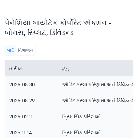
પેનેશિયા બાયોટેક કોર્પોરેટ ઍક્શન -
બોનસ, સ્પ્લિટ, ડિવિડન્ડ
બોર્ડ
વિભાજન
તારીખ
હેતુ
2026-05-30
ઑડિટ કરેલા પરિણામો અને ડિવિડન્ડ
2026-05-29
ઑડિટ કરેલા પરિણામો અને ડિવિડન્ડ
2026-02-11
ત્રિમાસિક પરિણામો
2025-11-14
ત્રિમાસિક પરિણામો