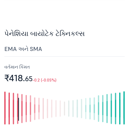
પેનેશિયા બાયોટેક ટેક્નિકલ્સ
EMA અને SMA
વર્તમાન કિંમત
₹418.
65
-0.2 (-0.05%)