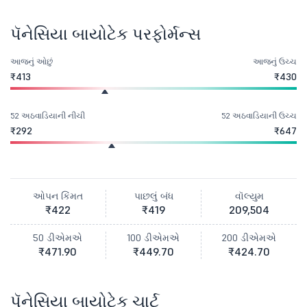
પૅનેસિયા બાયોટેક પરફોર્મન્સ
આજનું ઓછું
આજનું ઉચ્ચ
₹413
₹430
52 અઠવાડિયાની નીચી
52 અઠવાડિયાની ઉચ્ચ
₹292
₹647
ઓપન કિંમત
પાછલું બંધ
વૉલ્યુમ
₹422
₹419
209,504
50 ડીએમએ
100 ડીએમએ
200 ડીએમએ
₹471.90
₹449.70
₹424.70
પૅનેસિયા બાયોટેક ચાર્ટ