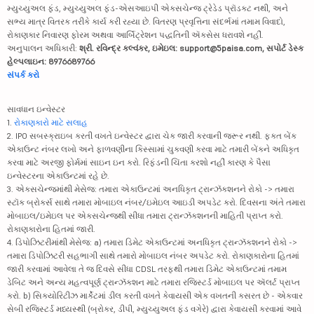
મ્યુચ્યુઅલ ફંડ, મ્યુચ્યુઅલ ફંડ-એસઆઇપી એક્સચેન્જ ટ્રેડેડ પ્રૉડક્ટ નથી, અને
સભ્ય માત્ર વિતરક તરીકે કાર્ય કરી રહ્યા છે. વિતરણ પ્રવૃત્તિના સંદર્ભમાં તમામ વિવાદો,
રોકાણકાર નિવારણ ફોરમ અથવા આર્બિટ્રેશન પદ્ધતિની ઍક્સેસ ધરાવશે નહીં.
અનુપાલન અધિકારી:
શ્રી. રવિન્દ્ર કલ્વંકર, ઇમેઇલ: support@5paisa.com, સપોર્ટ ડેસ્ક
હેલ્પલાઇન: 8976689766
સંપર્ક કરો
સાવધાન ઇન્વેસ્ટર
1.
રોકાણકારો માટે સલાહ
2. IPO સબસ્ક્રાઇબ કરતી વખતે ઇન્વેસ્ટર દ્વારા ચેક જારી કરવાની જરૂર નથી. ફક્ત બેંક
એકાઉન્ટ નંબર લખો અને ફાળવણીના કિસ્સામાં ચુકવણી કરવા માટે તમારી બેંકને અધિકૃત
કરવા માટે અરજી ફોર્મમાં સાઇન ઇન કરો. રિફંડની ચિંતા કરશો નહીં કારણ કે પૈસા
ઇન્વેસ્ટરના એકાઉન્ટમાં રહે છે.
3. એક્સચેન્જમાંથી મેસેજ: તમારા એકાઉન્ટમાં અનધિકૃત ટ્રાન્ઝૅક્શનને રોકો -> તમારા
સ્ટૉક બ્રોકર્સ સાથે તમારા મોબાઇલ નંબર/ઇમેઇલ આઇડી અપડેટ કરો. દિવસના અંતે તમારા
મોબાઇલ/ઇમેઇલ પર એક્સચેન્જથી સીધા તમારા ટ્રાન્ઝૅક્શનની માહિતી પ્રાપ્ત કરો.
રોકાણકારોના હિતમાં જારી.
4. ડિપોઝિટરીમાંથી મેસેજ: a) તમારા ડિમેટ એકાઉન્ટમાં અનધિકૃત ટ્રાન્ઝૅક્શનને રોકો ->
તમારા ડિપોઝિટરી સહભાગી સાથે તમારો મોબાઇલ નંબર અપડેટ કરો. રોકાણકારોના હિતમાં
જારી કરવામાં આવેલા તે જ દિવસે સીધા CDSL તરફથી તમારા ડિમેટ એકાઉન્ટમાં તમામ
ડેબિટ અને અન્ય મહત્વપૂર્ણ ટ્રાન્ઝૅક્શન માટે તમારા રજિસ્ટર્ડ મોબાઇલ પર ઍલર્ટ પ્રાપ્ત
કરો. b) સિક્યોરિટીઝ માર્કેટમાં ડીલ કરતી વખતે કેવાયસી એક વખતની કસરત છે - એકવાર
સેબી રજિસ્ટર્ડ મધ્યસ્થી (બ્રોકર, ડીપી, મ્યુચ્યુઅલ ફંડ વગેરે) દ્વારા કેવાયસી કરવામાં આવે