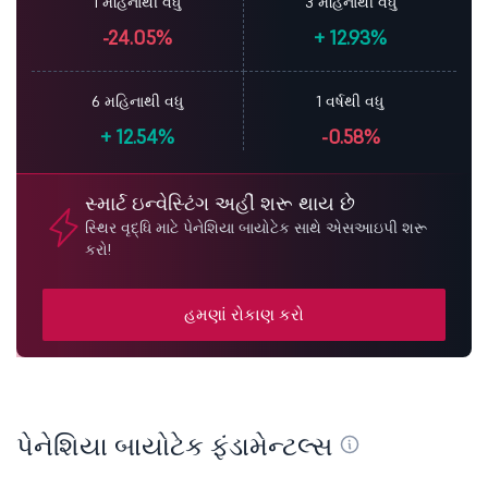
1 મહિનાથી વધુ
3 મહિનાથી વધુ
-24.05%
+
12.93%
6 મહિનાથી વધુ
1 વર્ષથી વધુ
+
12.54%
-0.58%
સ્માર્ટ ઇન્વેસ્ટિંગ અહીં શરૂ થાય છે
સ્થિર વૃદ્ધિ માટે પેનેશિયા બાયોટેક સાથે એસઆઇપી શરૂ
કરો!
હમણાં રોકાણ કરો
પેનેશિયા બાયોટેક ફંડામેન્ટલ્સ