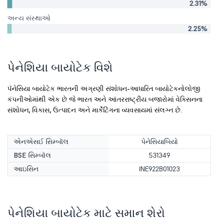
2.31%
અન્ય સંસ્થાઓ
2.25%
પેનેશિયા બાયોટેક વિશે
પૅનેસિયા બાયોટેક ભારતની અગ્રણી સંશોધન-આધારિત બાયોટેકનોલોજી
કંપનીઓમાંથી એક છે જે ભારત અને આંતરરાષ્ટ્રીય બજારોમાં વેક્સિનના
સંશોધન, વિકાસ, ઉત્પાદન અને માર્કેટિંગના વ્યવસાયમાં સંલગ્ન છે.
એનએસઈ સિમ્બૉલ
પેનેસિયાબિયો
BSE સિમ્બૉલ
531349
આઇસિન
INE922B01023
પેનેશિયા બાયોટેક માટે સમાન શેરો