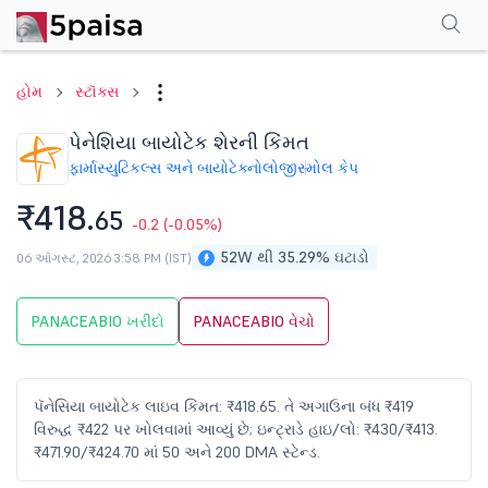
પરફોર્મન્સ
ફાઇનાન્શિયલ્સ
ટેક્નિકલ
ઇવેન્ટ્સ
શેરહોલ્ડિંગ પેટર્ન
વધુ
એફએ
હોમ
સ્ટૉક્સ
પેનેશિયા બાયોટેક શેરની કિંમત
ફાર્માસ્યુટિકલ્સ અને બાયોટેક્નોલોજી
સ્મોલ કેપ
₹418.
65
-0.2
(-0.05%)
52W થી 35.29% ઘટાડો
06 ઑગસ્ટ, 2026 3:58 PM (IST)
PANACEABIO ખરીદો
PANACEABIO વેચો
પૅનેસિયા બાયોટેક લાઇવ કિંમત: ₹418.65. તે અગાઉના બંધ ₹419
વિરુદ્ધ ₹422 પર ખોલવામાં આવ્યું છે; ઇન્ટ્રાડે હાઇ/લો: ₹430/₹413.
₹471.90/₹424.70 માં 50 અને 200 DMA સ્ટેન્ડ.