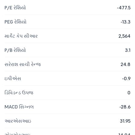
P/E રેશિયો
-477.5
PEG રેશિયો
-13.3
માર્કેટ કેપ સીઆર
2,564
P/B રેશિયો
3.1
સરેરાશ સાચી રેન્જ
24.8
ઇપીએસ
-0.9
ડિવિડન્ડ ઉપજ
0
MACD સિગ્નલ
-28.6
આરએસઆઇ
31.95