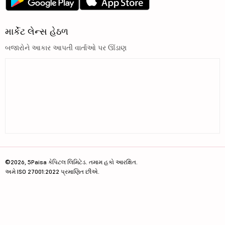
માર્કેટ લેન્સ હેઠળ
બજારોને આકાર આપતી વાર્તાઓ પર ઊંડાણ
©2026, 5Paisa કેપિટલ લિમિટેડ. તમામ હકો આરક્ષિત.
અમે ISO 27001:2022 પ્રમાણિત છીએ.