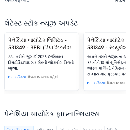
એમએફઆઇ
14.04
લેટેસ્ટ સ્ટૉક ન્યૂઝ અપડેટ
પેનેસિયા બાયોટેક લિમિટેડ -
પેનેસિયા બાયોટેક લ
531349 - SEBI (ડિપોઝિટરીઝ
531349 - રેગ્યુલેશ
અને સહભાગીઓ) રેગ્યુલેશન,
(LODR) હેઠળ જાહેર
કૃપા કરીને જુલાઈ 2026 દરમિયાન
અમને તમને જણાવતા આનં
2018 ના રેગ્યુલેશન 74(5) હેઠળ
ઑર્ડરની રસીદનો પુર
ડિમટીરિયલાઇઝ્ડ શેરની જોડાયેલ વિગતો
કંપનીને 10 માં યુનિસેફને 
જુઓ.
ઓરલ પોલિયો વેક્સિન (b
જુલાઈ 2026 દરમિયાન
સપ્લાય માટે પુરસ્કાર પત્
ડિમટીરિયલાઇઝ્ડ શેરની વિગતો
BSE ઇન્ડિયા
1 દિવસ 15 કલાક પહેલાં
~US$8.205 મિલિયન (~₹.7
BSE ઇન્ડિયા
1 દિવસ 16 કલાક પ
ડોઝની 20 પ્રેઝન્ટેશન પ્રા
કરોડ) કેલેન્ડર વર્ષ 2028 મા
પેનેશિયા બાયોટેક ફાઇનાન્શિયલ્સ