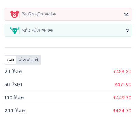
14
બિયરિશ મૂવિંગ એવરેજ
2
બુલિશ મૂવિંગ એવરેજ
ઇમા
એસએમએ
20 દિવસ
₹458.20
50 દિવસ
₹471.90
100 દિવસ
₹449.70
200 દિવસ
₹424.70