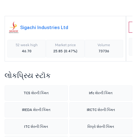
Sigachi Industries Ltd
S
52 week high
Market price
Volume
46.70
25.85
(0.47%)
73736
લોકપ્રિય સ્ટૉક
TCS શેરની કિંમત
Irfc શેરની કિંમત
IREDA શેરની કિંમત
IRCTC શેરની કિંમત
ITC શેરની કિંમત
વિપ્રો શેરની કિંમત