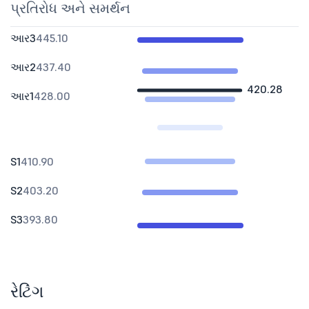
પ્રતિરોધ અને સમર્થન
આર3
445.10
આર2
437.40
420.28
આર1
428.00
S1
410.90
S2
403.20
S3
393.80
રેટિંગ