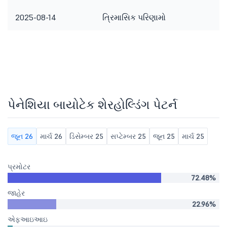
2025-08-14
ત્રિમાસિક પરિણામો
પેનેશિયા બાયોટેક શેરહોલ્ડિંગ પેટર્ન
જૂન 26
માર્ચ 26
ડિસેમ્બર 25
સપ્ટેમ્બર 25
જૂન 25
માર્ચ 25
પ્રમોટર
72.48%
જાહેર
22.96%
એફઆઇઆઇ