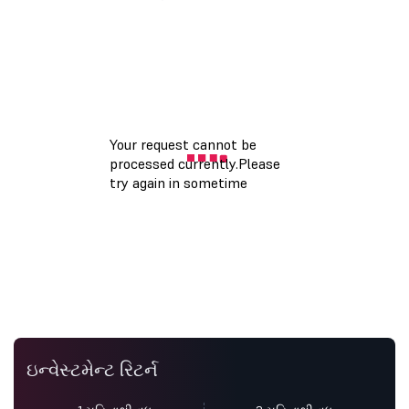
ઇન્વેસ્ટમેન્ટ રિટર્ન