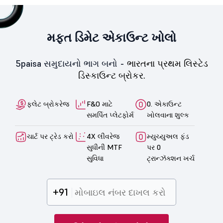
મફત ડિમેટ એકાઉન્ટ ખોલો
5paisa સમુદાયનો ભાગ બનો -
ભારતના પ્રથમ લિસ્ટેડ
ડિસ્કાઉન્ટ બ્રોકર.
ફ્લેટ બ્રોકરેજ
F&O માટે
0. એકાઉન્ટ
સમર્પિત પ્લેટફોર્મ
ખોલવાના શુલ્ક
ચાર્ટ પર ટ્રેડ કરો
4X લીવરેજ
મ્યુચ્યુઅલ ફંડ
સુધીની MTF
પર 0
સુવિધા
ટ્રાન્ઝૅક્શન ખર્ચ
+91