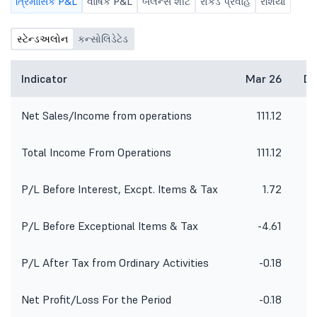
ત્રિમાસિક P&L
વાર્ષિક P&L
બૅલેન્સ શીટ
રોકડ પ્રવાહ
રેશિયો
સ્ટેન્ડઅલોન
કન્સોલિડેટેડ
Indicator
Mar 26
De
Net Sales/Income from operations
111.12
Total Income From Operations
111.12
P/L Before Interest, Excpt. Items & Tax
1.72
P/L Before Exceptional Items & Tax
-4.61
P/L After Tax from Ordinary Activities
-0.18
Net Profit/Loss For the Period
-0.18