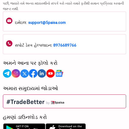
પછી, જ્યારે તમે અન્ય મધ્યસ્થીનો સંપર્ક કરો ત્યારે તમારે ફરીથી સમાન પ્રક્રિયા કરવાની
જરૂર નથી.
ઇમેઇલ:
support@5paisa.com
સપોર્ટ ડેસ્ક હેલ્પલાઇન:
8976689766
અમને આના પર ફૉલો કરો
અમારા સમુદાયમાં જોડાઓ
હમણાં ડાઉનલોડ કરો