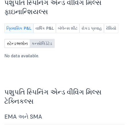
પશુપતિ સ્પિનિંગ એન્ડ વીવિંગ મિલ્સ
ફાઇનાન્શિયલ પરિણામો. 2.
અન્ય નિયામકોની સંમતિ 
ફાઇનાન્શિયલ્સ
કોઈપણ બાબત.
ત્રિમાસિક P&L
વાર્ષિક P&L
બૅલેન્સ શીટ
રોકડ પ્રવાહ
રેશિયો
સ્ટેન્ડઅલોન
કન્સોલિડેટેડ
No data available.
પશુપતિ સ્પિનિંગ એન્ડ વીવિંગ મિલ્સ
ટેક્નિકલ્સ
EMA અને SMA