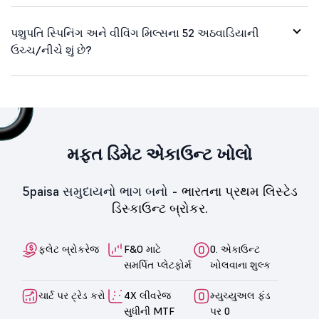
પશુપતિ સ્પિનિંગ અને વીવિંગ મિલ્સના 52 અઠવાડિયાની
ઉચ્ચ/નીચે શું છે?
મફત ડિમેટ એકાઉન્ટ ખોલો
5paisa સમુદાયનો ભાગ બનો -
ભારતના પ્રથમ લિસ્ટેડ
ડિસ્કાઉન્ટ બ્રોકર.
ફ્લેટ બ્રોકરેજ
F&O માટે
0. એકાઉન્ટ
સમર્પિત પ્લેટફોર્મ
ખોલવાના શુલ્ક
ચાર્ટ પર ટ્રેડ કરો
4X લીવરેજ
મ્યુચ્યુઅલ ફંડ
સુધીની MTF
પર 0