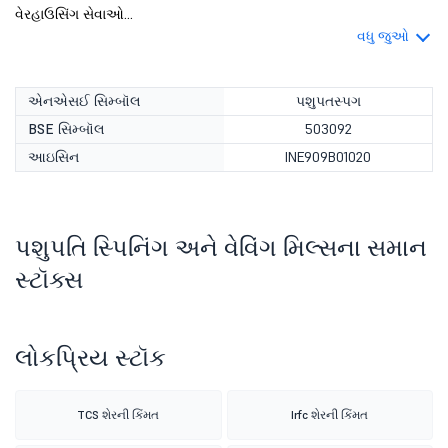
વેરહાઉસિંગ સેવાઓ...
વધુ જુઓ
એનએસઈ સિમ્બૉલ
પશુપતસ્પગ
BSE સિમ્બૉલ
503092
આઇસિન
INE909B01020
પશુપતિ સ્પિનિંગ અને વેવિંગ મિલ્સના સમાન
સ્ટૉક્સ
લોકપ્રિય સ્ટૉક
TCS શેરની કિંમત
Irfc શેરની કિંમત