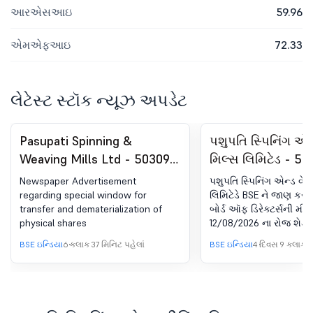
આરએસઆઇ
59.96
એમએફઆઇ
72.33
લેટેસ્ટ સ્ટૉક ન્યૂઝ અપડેટ
Pasupati Spinning &
પશુપતિ સ્પિનિંગ એન્
Weaving Mills Ltd - 503092
મિલ્સ લિમિટેડ - 50
- Announcement under
12/08/2026 માટે બોર
Newspaper Advertisement
પશુપતિ સ્પિનિંગ એન્ડ વેવિ
Regulation 30 (LODR)-
સૂચના
regarding special window for
લિમિટેડે BSE ને જાણ કરી 
transfer and dematerialization of
બોર્ડ ઑફ ડિરેક્ટર્સની મીટિ
Newspaper Publication
physical shares
12/08/2026 ના રોજ શેડ્ય
આવી છે, અન્ય બાબતોની સા
BSE ઇન્ડિયા
6 કલાક 37 મિનિટ પહેલાં
BSE ઇન્ડિયા
4 દિવસ 9 કલાક પ
ધ્યાનમાં લેવા અને મંજૂરી
વૈધાનિક ઑડિટરના લિમિટેડ રિ
સાથે 30 જૂન, 2026 ના રો
થયેલ ત્રિમાસિક માટે કંપ
સ્ટેન્ડઅલોન અન-ઑડિટે