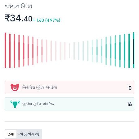
વર્તમાન કિંમત
₹34.
40
+
1.63 (4.97%)
0
બિયરિશ મૂવિંગ એવરેજ
16
બુલિશ મૂવિંગ એવરેજ
ઇમા
એસએમએ