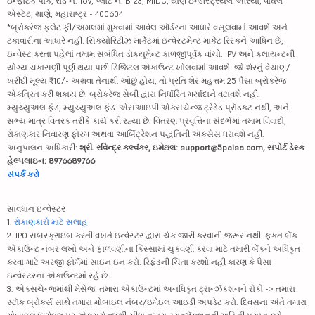
ઇન્ફોટેક પાર્ક, રોડ નં. 16V, પ્લોટ નં. B-23, MIDC, થાણે ઇન્ડસ્ટ્રિયલ એરિયા, વાઘલે
એસ્ટેટ, થાણે, મહારાષ્ટ્ર - 400604
*બ્રોકરેજ ફ્લેટ ફી/અમલમાં મુકવામાં આવેલ ઑર્ડરના આધારે વસૂલવામાં આવશે અને
ટકાવારીના આધારે નહીં. સિક્યોરિટીઝ માર્કેટમાં ઇન્વેસ્ટમેન્ટ માર્કેટ રિસ્કને આધિન છે,
ઇન્વેસ્ટ કરતા પહેલાં તમામ સંબંધિત ડૉક્યૂમેન્ટ કાળજીપૂર્વક વાંચો. IPV અને ક્લાયન્ટની
યોગ્ય ચકાસણી પૂર્ણ થયા પછી ડિજિટલ એકાઉન્ટ ખોલવામાં આવશે. જો શેરનું વેચાણ/
ખરીદી મૂલ્ય ₹10/- અથવા તેનાથી ઓછું હોય, તો પ્રતિ શેર મહત્તમ 25 પૈસા બ્રોકરેજ
એકત્રિત કરી શકાય છે. બ્રોકરેજ સેબી દ્વારા નિર્ધારિત મર્યાદાને વટાવશે નહીં.
મ્યુચ્યુઅલ ફંડ, મ્યુચ્યુઅલ ફંડ-એસઆઇપી એક્સચેન્જ ટ્રેડેડ પ્રૉડક્ટ નથી, અને
સભ્ય માત્ર વિતરક તરીકે કાર્ય કરી રહ્યા છે. વિતરણ પ્રવૃત્તિના સંદર્ભમાં તમામ વિવાદો,
રોકાણકાર નિવારણ ફોરમ અથવા આર્બિટ્રેશન પદ્ધતિની ઍક્સેસ ધરાવશે નહીં.
અનુપાલન અધિકારી:
શ્રી. રવિન્દ્ર કલ્વંકર, ઇમેઇલ: support@5paisa.com, સપોર્ટ ડેસ્ક
હેલ્પલાઇન: 8976689766
સંપર્ક કરો
સાવધાન ઇન્વેસ્ટર
1.
રોકાણકારો માટે સલાહ
2. IPO સબસ્ક્રાઇબ કરતી વખતે ઇન્વેસ્ટર દ્વારા ચેક જારી કરવાની જરૂર નથી. ફક્ત બેંક
એકાઉન્ટ નંબર લખો અને ફાળવણીના કિસ્સામાં ચુકવણી કરવા માટે તમારી બેંકને અધિકૃત
કરવા માટે અરજી ફોર્મમાં સાઇન ઇન કરો. રિફંડની ચિંતા કરશો નહીં કારણ કે પૈસા
ઇન્વેસ્ટરના એકાઉન્ટમાં રહે છે.
3. એક્સચેન્જમાંથી મેસેજ: તમારા એકાઉન્ટમાં અનધિકૃત ટ્રાન્ઝૅક્શનને રોકો -> તમારા
સ્ટૉક બ્રોકર્સ સાથે તમારા મોબાઇલ નંબર/ઇમેઇલ આઇડી અપડેટ કરો. દિવસના અંતે તમારા