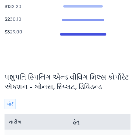
S1
32.20
S2
30.10
S3
29.00
પશુપતિ સ્પિનિંગ એન્ડ વીવિંગ મિલ્સ કોર્પોરેટ
ઍક્શન - બોનસ, સ્પ્લિટ, ડિવિડન્ડ
બોર્ડ
તારીખ
હેતુ