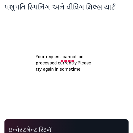
પશુપતિ સ્પિનિંગ અને વીવિંગ મિલ્સ ચાર્ટ
ઇન્વેસ્ટમેન્ટ રિટર્ન