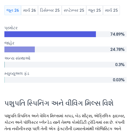
જૂન 26
માર્ચ 26
ડિસેમ્બર 25
સપ્ટેમ્બર 25
જૂન 25
માર્ચ 25
પ્રમોટર
74.89%
જાહેર
24.78%
અન્ય સંસ્થાઓ
0.3%
મ્યુચ્યુઅલ ફંડ
0.03%
પશુપતિ સ્પિનિંગ અને વીવિંગ મિલ્સ વિશે
પશુપતિ સ્પિનિંગ અને વેવિંગ મિલ્સમાં કાપડ, બેડ શીટ્સ, એક્રિલિક ફાઇબર,
કોટન અને પૉલિસ્ટર બ્લેન્ડેડ યાર્ન તેમજ કોમોડિટી ટ્રેડિંગમાં રસ છે. કંપની
તેના નવીનીકરણ પછી તેની એક ફેક્ટરીની ઇમારતોમાંથી લોજિસ્ટિક અને