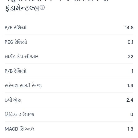
ફંડામેન્ટલ્સ
P/E રેશિયો
14.5
PEG રેશિયો
0.1
માર્કેટ કેપ સીઆર
32
P/B રેશિયો
1
સરેરાશ સાચી રેન્જ
1.4
ઇપીએસ
2.4
ડિવિડન્ડ ઉપજ
0
MACD સિગ્નલ
1.3