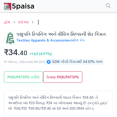
પરફોર્મન્સ
ફાઇનાન્શિયલ્સ
ટેક્નિકલ
ઇવેન્ટ્સ
શેરહોલ્ડિંગ પેટર્ન
વધુ
એફએ
હોમ
સ્ટૉક્સ
પશુપતિ સ્પિનિંગ અને વીવિંગ મિલ્સની શેર કિંમત
Textiles Apparels & Accessories
સ્મોલ કેપ
₹34.
40
+1.63
(4.97%)
52W નીચી કિંમતથી 34.01% લાભ
07 ઑગસ્ટ, 2026 4:00 PM (IST)
PASUPATSPG ખરીદો
વેચાણ PASUPATSPG
પશુપતિ સ્પિનિંગ અને વીવિંગ મિલ્સની લાઇવ કિંમત: ₹34.40. તે
અગાઉના બંધ ₹33 વિરુદ્ધ ₹34 પર ખોલવામાં આવ્યું છે; ઇન્ટ્રાડે હાઇ/
લો: ₹34/₹31. ₹30.80/₹31.40 માં 50 અને 200 DMA સ્ટેન્ડ.