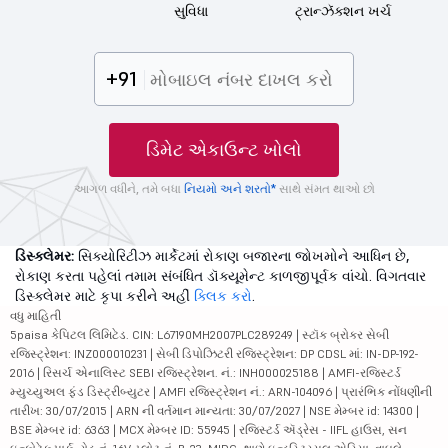
સુવિધા
ટ્રાન્ઝૅક્શન ખર્ચ
+91
ડિમેટ એકાઉન્ટ ખોલો
આગળ વધીને, તમે બધા
નિયમો અને શરતો*
સાથે સંમત થાઓ છો
ડિસ્ક્લેમર:
સિક્યોરિટીઝ માર્કેટમાં રોકાણ બજારના જોખમોને આધિન છે,
રોકાણ કરતા પહેલાં તમામ સંબંધિત ડૉક્યૂમેન્ટ કાળજીપૂર્વક વાંચો. વિગતવાર
ડિસ્ક્લેમર માટે કૃપા કરીને અહીં
ક્લિક કરો
.
વધુ માહિતી
5paisa કેપિટલ લિમિટેડ. CIN: L67190MH2007PLC289249 | સ્ટૉક બ્રોકર સેબી
રજિસ્ટ્રેશન: INZ000010231 | સેબી ડિપોઝિટરી રજિસ્ટ્રેશન: DP CDSL માં: IN-DP-192-
2016 | રિસર્ચ એનાલિસ્ટ SEBI રજિસ્ટ્રેશન. નં.: INH000025188 | AMFI-રજિસ્ટર્ડ
મ્યુચ્યુઅલ ફંડ ડિસ્ટ્રીબ્યુટર | AMFI રજિસ્ટ્રેશન નં.: ARN-104096 | પ્રારંભિક નોંધણીની
તારીખ: 30/07/2015 | ARN ની વર્તમાન માન્યતા: 30/07/2027 | NSE મેમ્બર id: 14300 |
BSE મેમ્બર id: 6363 | MCX મેમ્બર ID: 55945 | રજિસ્ટર્ડ ઍડ્રેસ - IIFL હાઉસ, સન