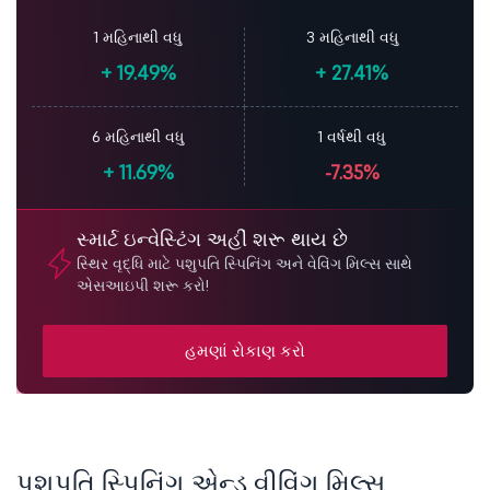
1 મહિનાથી વધુ
3 મહિનાથી વધુ
+
19.49%
+
27.41%
6 મહિનાથી વધુ
1 વર્ષથી વધુ
+
11.69%
-7.35%
સ્માર્ટ ઇન્વેસ્ટિંગ અહીં શરૂ થાય છે
સ્થિર વૃદ્ધિ માટે પશુપતિ સ્પિનિંગ અને વેવિંગ મિલ્સ સાથે
એસઆઇપી શરૂ કરો!
હમણાં રોકાણ કરો
પશુપતિ સ્પિનિંગ એન્ડ વીવિંગ મિલ્સ