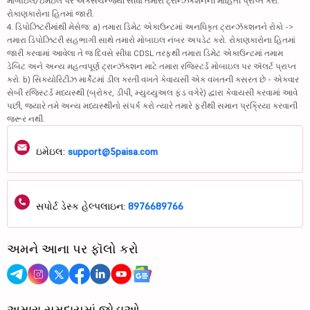
મોબાઇલ/ઇમેઇલ પર એક્સચેન્જથી સીધા તમારા ટ્રાન્ઝૅક્શનની માહિતી પ્રાપ્ત કરો.
રોકાણકારોના હિતમાં જારી.
4. ડિપોઝિટરીમાંથી મેસેજ: a) તમારા ડિમેટ એકાઉન્ટમાં અનધિકૃત ટ્રાન્ઝૅક્શનને રોકો ->
તમારા ડિપોઝિટરી સહભાગી સાથે તમારો મોબાઇલ નંબર અપડેટ કરો. રોકાણકારોના હિતમાં
જારી કરવામાં આવેલા તે જ દિવસે સીધા CDSL તરફથી તમારા ડિમેટ એકાઉન્ટમાં તમામ
ડેબિટ અને અન્ય મહત્વપૂર્ણ ટ્રાન્ઝૅક્શન માટે તમારા રજિસ્ટર્ડ મોબાઇલ પર ઍલર્ટ પ્રાપ્ત
કરો. b) સિક્યોરિટીઝ માર્કેટમાં ડીલ કરતી વખતે કેવાયસી એક વખતની કસરત છે - એકવાર
સેબી રજિસ્ટર્ડ મધ્યસ્થી (બ્રોકર, ડીપી, મ્યુચ્યુઅલ ફંડ વગેરે) દ્વારા કેવાયસી કરવામાં આવે
પછી, જ્યારે તમે અન્ય મધ્યસ્થીનો સંપર્ક કરો ત્યારે તમારે ફરીથી સમાન પ્રક્રિયા કરવાની
જરૂર નથી.
ઇમેઇલ:
support@5paisa.com
સપોર્ટ ડેસ્ક હેલ્પલાઇન:
8976689766
અમને આના પર ફૉલો કરો
અમારા સમુદાયમાં જોડાઓ