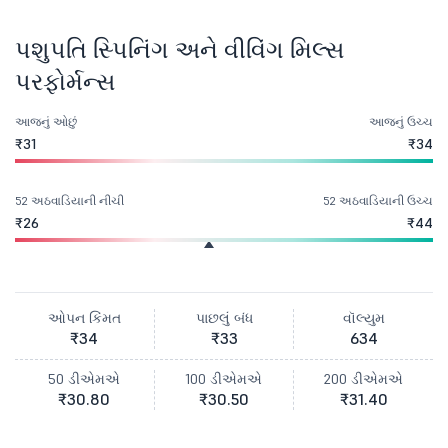
પશુપતિ સ્પિનિંગ અને વીવિંગ મિલ્સ
પરફોર્મન્સ
આજનું ઓછું
આજનું ઉચ્ચ
₹31
₹34
52 અઠવાડિયાની નીચી
52 અઠવાડિયાની ઉચ્ચ
₹26
₹44
ઓપન કિંમત
પાછલું બંધ
વૉલ્યુમ
₹34
₹33
634
50 ડીએમએ
100 ડીએમએ
200 ડીએમએ
₹30.80
₹30.50
₹31.40