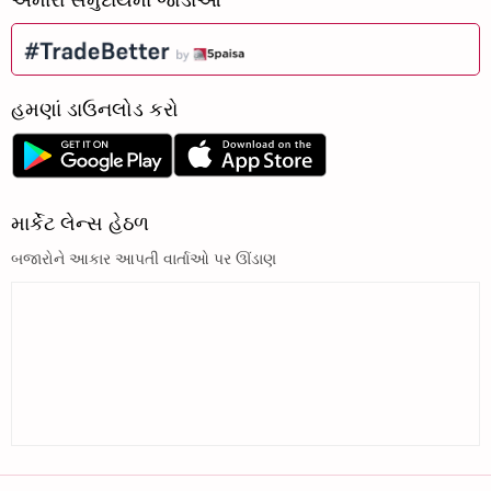
હમણાં ડાઉનલોડ કરો
માર્કેટ લેન્સ હેઠળ
બજારોને આકાર આપતી વાર્તાઓ પર ઊંડાણ