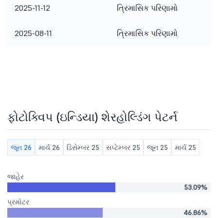
2025-11-12
ત્રિમાસિક પરિણામો
2025-08-11
ત્રિમાસિક પરિણામો
ફોટોક્વિપ (ઇન્ડિયા) શેરહોલ્ડિંગ પેટર્ન
જૂન 26
માર્ચ 26
ડિસેમ્બર 25
સપ્ટેમ્બર 25
જૂન 25
માર્ચ 25
જાહેર
53.09%
પ્રમોટર
46.86%