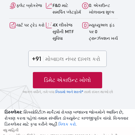
ફ્લેટ બ્રોકરેજ
F&O માટે
0. એકાઉન્ટ
સમર્પિત પ્લેટફોર્મ
ખોલવાના શુલ્ક
ચાર્ટ પર ટ્રેડ કરો
4X લીવરેજ
મ્યુચ્યુઅલ ફંડ
સુધીની MTF
પર 0
સુવિધા
ટ્રાન્ઝૅક્શન ખર્ચ
+91
ડિમેટ એકાઉન્ટ ખોલો
આગળ વધીને, તમે બધા
નિયમો અને શરતો*
સાથે સંમત થાઓ છો
ડિસ્ક્લેમર:
સિક્યોરિટીઝ માર્કેટમાં રોકાણ બજારના જોખમોને આધિન છે,
રોકાણ કરતા પહેલાં તમામ સંબંધિત ડૉક્યૂમેન્ટ કાળજીપૂર્વક વાંચો. વિગતવાર
ડિસ્ક્લેમર માટે કૃપા કરીને અહીં
ક્લિક કરો
.
વધુ માહિતી