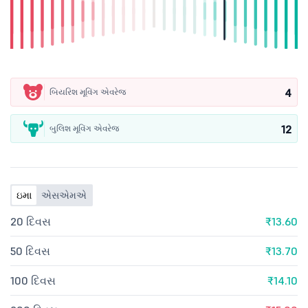
4
બિયરિશ મૂવિંગ એવરેજ
12
બુલિશ મૂવિંગ એવરેજ
ઇમા
એસએમએ
20 દિવસ
₹13.60
50 દિવસ
₹13.70
100 દિવસ
₹14.10