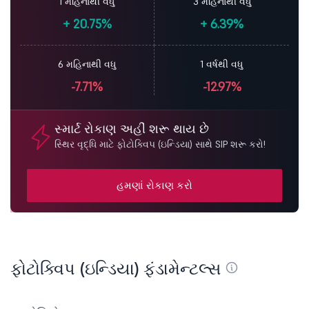
1 મહિનાથી વધુ
3 મહિનાથી વધુ
+
20.75%
+
6.39%
6 મહિનાથી વધુ
1 વર્ષથી વધુ
-7.71%
-12.97%
સ્માર્ટ રોકાણ અહીં શરૂ થાય છે
સ્થિર વૃદ્ધિ માટે ફોટોક્વિપ (ઇન્ડિયા) સાથે SIP શરૂ કરો!
હમણાં રોકાણ કરો
ફોટોક્વિપ (ઇન્ડિયા) ફંડામેન્ટલ્સ