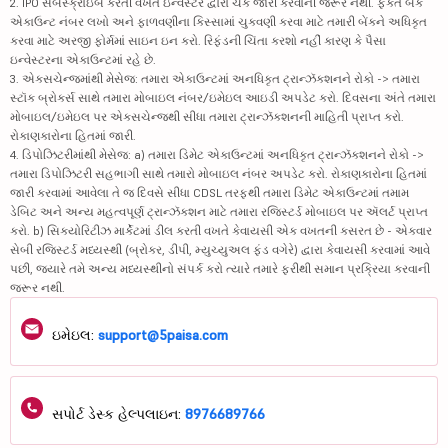
2. IPO સબસ્ક્રાઇબ કરતી વખતે ઇન્વેસ્ટર દ્વારા ચેક જારી કરવાની જરૂર નથી. ફક્ત બેંક
એકાઉન્ટ નંબર લખો અને ફાળવણીના કિસ્સામાં ચુકવણી કરવા માટે તમારી બેંકને અધિકૃત
કરવા માટે અરજી ફોર્મમાં સાઇન ઇન કરો. રિફંડની ચિંતા કરશો નહીં કારણ કે પૈસા
ઇન્વેસ્ટરના એકાઉન્ટમાં રહે છે.
3. એક્સચેન્જમાંથી મેસેજ: તમારા એકાઉન્ટમાં અનધિકૃત ટ્રાન્ઝૅક્શનને રોકો -> તમારા
સ્ટૉક બ્રોકર્સ સાથે તમારા મોબાઇલ નંબર/ઇમેઇલ આઇડી અપડેટ કરો. દિવસના અંતે તમારા
મોબાઇલ/ઇમેઇલ પર એક્સચેન્જથી સીધા તમારા ટ્રાન્ઝૅક્શનની માહિતી પ્રાપ્ત કરો.
રોકાણકારોના હિતમાં જારી.
4. ડિપોઝિટરીમાંથી મેસેજ: a) તમારા ડિમેટ એકાઉન્ટમાં અનધિકૃત ટ્રાન્ઝૅક્શનને રોકો ->
તમારા ડિપોઝિટરી સહભાગી સાથે તમારો મોબાઇલ નંબર અપડેટ કરો. રોકાણકારોના હિતમાં
જારી કરવામાં આવેલા તે જ દિવસે સીધા CDSL તરફથી તમારા ડિમેટ એકાઉન્ટમાં તમામ
ડેબિટ અને અન્ય મહત્વપૂર્ણ ટ્રાન્ઝૅક્શન માટે તમારા રજિસ્ટર્ડ મોબાઇલ પર ઍલર્ટ પ્રાપ્ત
કરો. b) સિક્યોરિટીઝ માર્કેટમાં ડીલ કરતી વખતે કેવાયસી એક વખતની કસરત છે - એકવાર
સેબી રજિસ્ટર્ડ મધ્યસ્થી (બ્રોકર, ડીપી, મ્યુચ્યુઅલ ફંડ વગેરે) દ્વારા કેવાયસી કરવામાં આવે
પછી, જ્યારે તમે અન્ય મધ્યસ્થીનો સંપર્ક કરો ત્યારે તમારે ફરીથી સમાન પ્રક્રિયા કરવાની
જરૂર નથી.
ઇમેઇલ:
support@5paisa.com
સપોર્ટ ડેસ્ક હેલ્પલાઇન:
8976689766