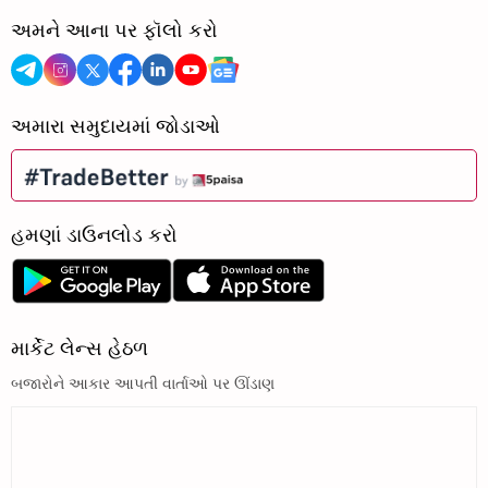
અમને આના પર ફૉલો કરો
અમારા સમુદાયમાં જોડાઓ
હમણાં ડાઉનલોડ કરો
માર્કેટ લેન્સ હેઠળ
બજારોને આકાર આપતી વાર્તાઓ પર ઊંડાણ