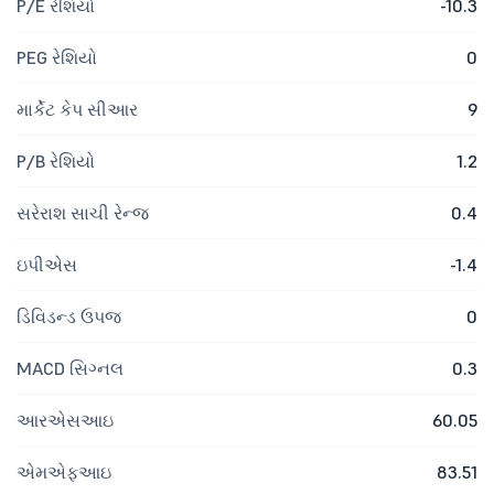
P/E રેશિયો
-10.3
PEG રેશિયો
0
માર્કેટ કેપ સીઆર
9
P/B રેશિયો
1.2
સરેરાશ સાચી રેન્જ
0.4
ઇપીએસ
-1.4
ડિવિડન્ડ ઉપજ
0
MACD સિગ્નલ
0.3
આરએસઆઇ
60.05
એમએફઆઇ
83.51