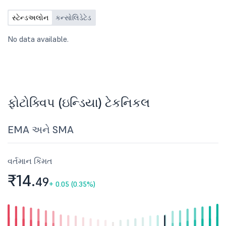
સ્ટેન્ડઅલોન
કન્સોલિડેટેડ
No data available.
ફોટોક્વિપ (ઇન્ડિયા) ટેકનિકલ
EMA અને SMA
વર્તમાન કિંમત
₹14.
49
+
0.05 (0.35%)