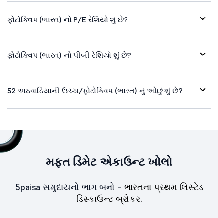
ફોટોક્વિપ (ભારત) નો P/E રેશિયો શું છે?
ફોટોક્વિપ (ભારત) નો પીબી રેશિયો શું છે?
52 અઠવાડિયાની ઉચ્ચ/ફોટોક્વિપ (ભારત) નું ઓછું શું છે?
મફત ડિમેટ એકાઉન્ટ ખોલો
5paisa સમુદાયનો ભાગ બનો -
ભારતના પ્રથમ લિસ્ટેડ
ડિસ્કાઉન્ટ બ્રોકર.