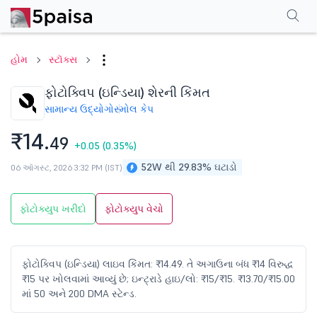
પરફોર્મન્સ
ફાઇનાન્શિયલ્સ
ટેક્નિકલ
ઇવેન્ટ્સ
શેરહોલ્ડિંગ પેટર્ન
વધુ
એફએ
હોમ
સ્ટૉક્સ
ફોટોક્વિપ (ઇન્ડિયા) શેરની કિંમત
સામાન્ય ઉદ્યોગો
સ્મોલ કેપ
₹14.
49
+0.05
(0.35%)
52W થી 29.83% ઘટાડો
06 ઑગસ્ટ, 2026 3:32 PM (IST)
ફોટોક્યુપ ખરીદો
ફોટોક્યુપ વેચો
ફોટોક્વિપ (ઇન્ડિયા) લાઇવ કિંમત: ₹14.49. તે અગાઉના બંધ ₹14 વિરુદ્ધ
₹15 પર ખોલવામાં આવ્યું છે; ઇન્ટ્રાડે હાઇ/લો: ₹15/₹15. ₹13.70/₹15.00
માં 50 અને 200 DMA સ્ટેન્ડ.