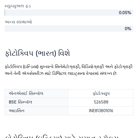
મ્યુચ્યુઅલ ફંડ
0.05%
અન્ય સંસ્થાઓ
0%
ફોટોક્વિપ (ભારત) વિશે
ફોટોક્વિપ (ઇન્ડિયા) મુખ્યત્વે સિનેમેટોગ્રાફી, વિડિયોગ્રાફી અને ફોટોગ્રાફી
અને તેની ઍક્સેસરીઝ માટે ડિજિટલ લાઇટ્સના વેપારમાં સંલગ્ન છે.
એનએસઈ સિમ્બૉલ
ફોટોક્યુપ
BSE સિમ્બૉલ
526588
આઇસિન
INE813B01016