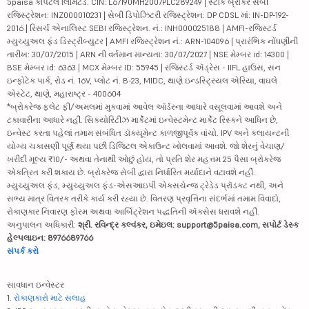
5paisa કેપિટલ લિમિટેડ. CIN: L67190MH2007PLC289249 | સ્ટૉક બ્રોકર સેબી
રજિસ્ટ્રેશન: INZ000010231 | સેબી ડિપોઝિટરી રજિસ્ટ્રેશન: DP CDSL માં: IN-DP-192-
2016 | રિસર્ચ એનાલિસ્ટ SEBI રજિસ્ટ્રેશન. નં.: INH000025188 | AMFI-રજિસ્ટર્ડ
મ્યુચ્યુઅલ ફંડ ડિસ્ટ્રીબ્યુટર | AMFI રજિસ્ટ્રેશન નં.: ARN-104096 | પ્રારંભિક નોંધણીની
તારીખ: 30/07/2015 | ARN ની વર્તમાન માન્યતા: 30/07/2027 | NSE મેમ્બર id: 14300 |
BSE મેમ્બર id: 6363 | MCX મેમ્બર ID: 55945 | રજિસ્ટર્ડ ઍડ્રેસ - IIFL હાઉસ, સન
ઇન્ફોટેક પાર્ક, રોડ નં. 16V, પ્લોટ નં. B-23, MIDC, થાણે ઇન્ડસ્ટ્રિયલ એરિયા, વાઘલે
એસ્ટેટ, થાણે, મહારાષ્ટ્ર - 400604
*બ્રોકરેજ ફ્લેટ ફી/અમલમાં મુકવામાં આવેલ ઑર્ડરના આધારે વસૂલવામાં આવશે અને
ટકાવારીના આધારે નહીં. સિક્યોરિટીઝ માર્કેટમાં ઇન્વેસ્ટમેન્ટ માર્કેટ રિસ્કને આધિન છે,
ઇન્વેસ્ટ કરતા પહેલાં તમામ સંબંધિત ડૉક્યૂમેન્ટ કાળજીપૂર્વક વાંચો. IPV અને ક્લાયન્ટની
યોગ્ય ચકાસણી પૂર્ણ થયા પછી ડિજિટલ એકાઉન્ટ ખોલવામાં આવશે. જો શેરનું વેચાણ/
ખરીદી મૂલ્ય ₹10/- અથવા તેનાથી ઓછું હોય, તો પ્રતિ શેર મહત્તમ 25 પૈસા બ્રોકરેજ
એકત્રિત કરી શકાય છે. બ્રોકરેજ સેબી દ્વારા નિર્ધારિત મર્યાદાને વટાવશે નહીં.
મ્યુચ્યુઅલ ફંડ, મ્યુચ્યુઅલ ફંડ-એસઆઇપી એક્સચેન્જ ટ્રેડેડ પ્રૉડક્ટ નથી, અને
સભ્ય માત્ર વિતરક તરીકે કાર્ય કરી રહ્યા છે. વિતરણ પ્રવૃત્તિના સંદર્ભમાં તમામ વિવાદો,
રોકાણકાર નિવારણ ફોરમ અથવા આર્બિટ્રેશન પદ્ધતિની ઍક્સેસ ધરાવશે નહીં.
અનુપાલન અધિકારી:
શ્રી. રવિન્દ્ર કલ્વંકર, ઇમેઇલ: support@5paisa.com, સપોર્ટ ડેસ્ક
હેલ્પલાઇન: 8976689766
સંપર્ક કરો
સાવધાન ઇન્વેસ્ટર
1.
રોકાણકારો માટે સલાહ