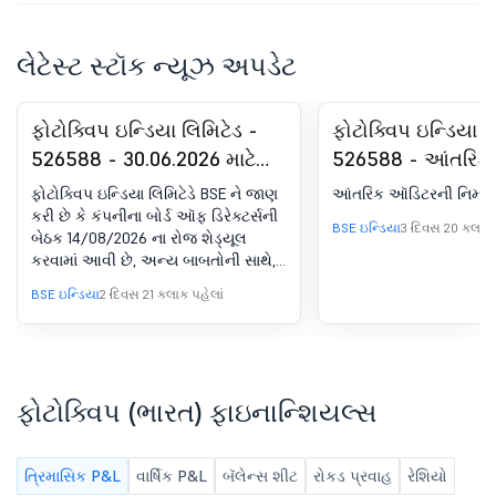
લેટેસ્ટ સ્ટૉક ન્યૂઝ અપડેટ
ફોટોક્વિપ ઇન્ડિયા લિમિટેડ -
ફોટોક્વિપ ઇન્ડિયા લ
526588 - 30.06.2026 માટે
526588 - આંતરિક
ઑડિટ ન કરેલા ફાઇનાન્શિયલ
નિમણૂક
ફોટોક્વિપ ઇન્ડિયા લિમિટેડે BSE ને જાણ
આંતરિક ઑડિટરની નિમણ
પરિણામો માટે બોર્ડ મીટિંગની
કરી છે કે કંપનીના બોર્ડ ઑફ ડિરેક્ટર્સની
BSE ઇન્ડિયા
3 દિવસ 20 કલાક 
બેઠક 14/08/2026 ના રોજ શેડ્યૂલ
સૂચના
કરવામાં આવી છે, અન્ય બાબતોની સાથે,
30 જૂન 2026 ના રોજ સમાપ્ત થયેલ
BSE ઇન્ડિયા
2 દિવસ 21 કલાક પહેલાં
પ્રથમ ત્રિમાસિક માટે ઑડિટ ન કરેલા
ફાઇનાન્શિયલ પરિણામોને ધ્યાનમાં લેવા
અને મંજૂરી આપવા માટે
ફોટોક્વિપ (ભારત) ફાઇનાન્શિયલ્સ
ત્રિમાસિક P&L
વાર્ષિક P&L
બૅલેન્સ શીટ
રોકડ પ્રવાહ
રેશિયો