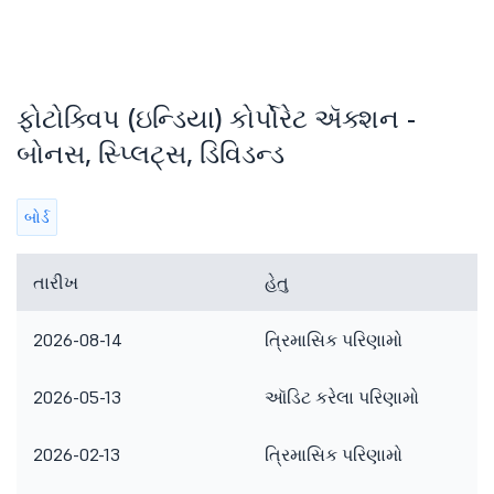
ફોટોક્વિપ (ઇન્ડિયા) કોર્પોરેટ ઍક્શન -
બોનસ, સ્પ્લિટ્સ, ડિવિડન્ડ
બોર્ડ
તારીખ
હેતુ
2026-08-14
ત્રિમાસિક પરિણામો
2026-05-13
ઑડિટ કરેલા પરિણામો
2026-02-13
ત્રિમાસિક પરિણામો