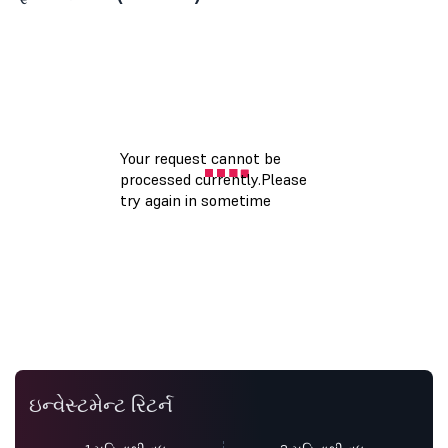
ઇન્વેસ્ટમેન્ટ રિટર્ન