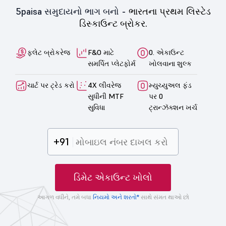
5paisa સમુદાયનો ભાગ બનો -
ભારતના પ્રથમ લિસ્ટેડ
ડિસ્કાઉન્ટ બ્રોકર.
ફ્લેટ બ્રોકરેજ
F&O માટે
0. એકાઉન્ટ
સમર્પિત પ્લેટફોર્મ
ખોલવાના શુલ્ક
ચાર્ટ પર ટ્રેડ કરો
4X લીવરેજ
મ્યુચ્યુઅલ ફંડ
સુધીની MTF
પર 0
સુવિધા
ટ્રાન્ઝૅક્શન ખર્ચ
+91
ડિમેટ એકાઉન્ટ ખોલો
આગળ વધીને, તમે બધા
નિયમો અને શરતો*
સાથે સંમત થાઓ છો