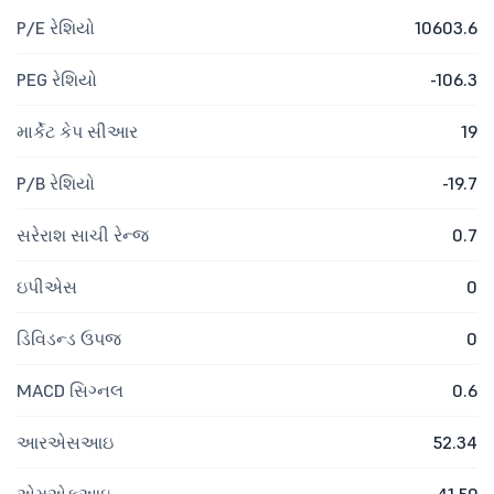
P/E રેશિયો
10603.6
PEG રેશિયો
-106.3
માર્કેટ કેપ સીઆર
19
P/B રેશિયો
-19.7
સરેરાશ સાચી રેન્જ
0.7
ઇપીએસ
0
ડિવિડન્ડ ઉપજ
0
MACD સિગ્નલ
0.6
આરએસઆઇ
52.34