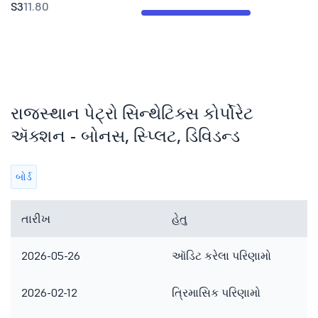
S3
11.80
રાજસ્થાન પેટ્રો સિન્થેટિક્સ કોર્પોરેટ
ઍક્શન - બોનસ, સ્પ્લિટ, ડિવિડન્ડ
બોર્ડ
તારીખ
હેતુ
2026-05-26
ઑડિટ કરેલા પરિણામો
2026-02-12
ત્રિમાસિક પરિણામો