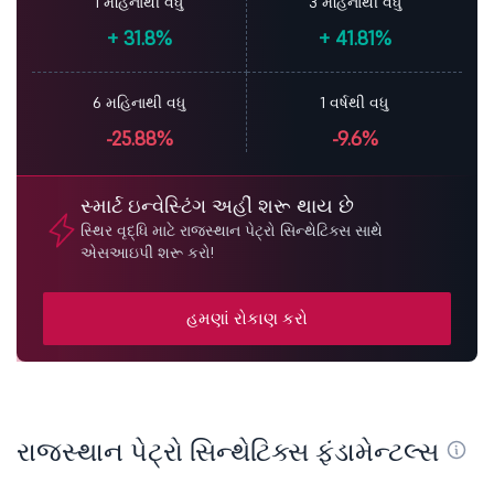
1 મહિનાથી વધુ
3 મહિનાથી વધુ
+
31.8%
+
41.81%
6 મહિનાથી વધુ
1 વર્ષથી વધુ
-25.88%
-9.6%
સ્માર્ટ ઇન્વેસ્ટિંગ અહીં શરૂ થાય છે
સ્થિર વૃદ્ધિ માટે રાજસ્થાન પેટ્રો સિન્થેટિક્સ સાથે
એસઆઇપી શરૂ કરો!
હમણાં રોકાણ કરો
રાજસ્થાન પેટ્રો સિન્થેટિક્સ ફંડામેન્ટલ્સ