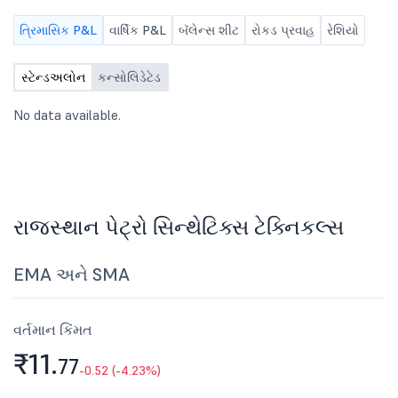
ત્રિમાસિક P&L
વાર્ષિક P&L
બૅલેન્સ શીટ
રોકડ પ્રવાહ
રેશિયો
સ્ટેન્ડઅલોન
કન્સોલિડેટેડ
No data available.
રાજસ્થાન પેટ્રો સિન્થેટિક્સ ટેક્નિકલ્સ
EMA અને SMA
વર્તમાન કિંમત
₹11.
77
-0.52 (-4.23%)