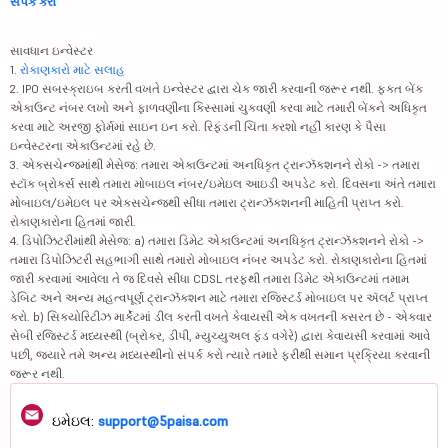
સંપર્ક કરો
સાવધાન ઇન્વેસ્ટર
1.
રોકાણકારો માટે સલાહ
2. IPO સબસ્ક્રાઇબ કરતી વખતે ઇન્વેસ્ટર દ્વારા ચેક જારી કરવાની જરૂર નથી. ફક્ત બેંક
એકાઉન્ટ નંબર લખો અને ફાળવણીના કિસ્સામાં ચુકવણી કરવા માટે તમારી બેંકને અધિકૃત
કરવા માટે અરજી ફોર્મમાં સાઇન ઇન કરો. રિફંડની ચિંતા કરશો નહીં કારણ કે પૈસા
ઇન્વેસ્ટરના એકાઉન્ટમાં રહે છે.
3. એક્સચેન્જમાંથી મેસેજ: તમારા એકાઉન્ટમાં અનધિકૃત ટ્રાન્ઝૅક્શનને રોકો -> તમારા
સ્ટૉક બ્રોકર્સ સાથે તમારા મોબાઇલ નંબર/ઇમેઇલ આઇડી અપડેટ કરો. દિવસના અંતે તમારા
મોબાઇલ/ઇમેઇલ પર એક્સચેન્જથી સીધા તમારા ટ્રાન્ઝૅક્શનની માહિતી પ્રાપ્ત કરો.
રોકાણકારોના હિતમાં જારી.
4. ડિપોઝિટરીમાંથી મેસેજ: a) તમારા ડિમેટ એકાઉન્ટમાં અનધિકૃત ટ્રાન્ઝૅક્શનને રોકો ->
તમારા ડિપોઝિટરી સહભાગી સાથે તમારો મોબાઇલ નંબર અપડેટ કરો. રોકાણકારોના હિતમાં
જારી કરવામાં આવેલા તે જ દિવસે સીધા CDSL તરફથી તમારા ડિમેટ એકાઉન્ટમાં તમામ
ડેબિટ અને અન્ય મહત્વપૂર્ણ ટ્રાન્ઝૅક્શન માટે તમારા રજિસ્ટર્ડ મોબાઇલ પર ઍલર્ટ પ્રાપ્ત
કરો. b) સિક્યોરિટીઝ માર્કેટમાં ડીલ કરતી વખતે કેવાયસી એક વખતની કસરત છે - એકવાર
સેબી રજિસ્ટર્ડ મધ્યસ્થી (બ્રોકર, ડીપી, મ્યુચ્યુઅલ ફંડ વગેરે) દ્વારા કેવાયસી કરવામાં આવે
પછી, જ્યારે તમે અન્ય મધ્યસ્થીનો સંપર્ક કરો ત્યારે તમારે ફરીથી સમાન પ્રક્રિયા કરવાની
જરૂર નથી.
ઇમેઇલ:
support@5paisa.com