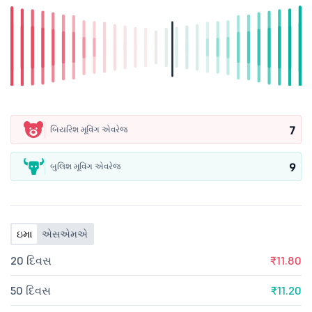
7
બિયરિશ મૂવિંગ એવરેજ
9
બુલિશ મૂવિંગ એવરેજ
ઇમા
એસએમએ
20 દિવસ
₹11.80
50 દિવસ
₹11.20