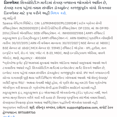
ડિસ્ક્લેમર:
સિક્યોરિટીઝ માર્કેટમાં રોકાણ બજારના જોખમોને આધિન છે,
રોકાણ કરતા પહેલાં તમામ સંબંધિત ડૉક્યૂમેન્ટ કાળજીપૂર્વક વાંચો. વિગતવાર
ડિસ્ક્લેમર માટે કૃપા કરીને અહીં
ક્લિક કરો
.
વધુ માહિતી
5paisa કેપિટલ લિમિટેડ. CIN: L67190MH2007PLC289249 | સ્ટૉક બ્રોકર સેબી
રજિસ્ટ્રેશન: INZ000010231 | સેબી ડિપોઝિટરી રજિસ્ટ્રેશન: DP CDSL માં: IN-DP-192-
2016 | રિસર્ચ એનાલિસ્ટ SEBI રજિસ્ટ્રેશન. નં.: INH000025188 | AMFI-રજિસ્ટર્ડ
મ્યુચ્યુઅલ ફંડ ડિસ્ટ્રીબ્યુટર | AMFI રજિસ્ટ્રેશન નં.: ARN-104096 | પ્રારંભિક નોંધણીની
તારીખ: 30/07/2015 | ARN ની વર્તમાન માન્યતા: 30/07/2027 | NSE મેમ્બર id: 14300 |
BSE મેમ્બર id: 6363 | MCX મેમ્બર ID: 55945 | રજિસ્ટર્ડ ઍડ્રેસ - IIFL હાઉસ, સન
ઇન્ફોટેક પાર્ક, રોડ નં. 16V, પ્લોટ નં. B-23, MIDC, થાણે ઇન્ડસ્ટ્રિયલ એરિયા, વાઘલે
એસ્ટેટ, થાણે, મહારાષ્ટ્ર - 400604
*બ્રોકરેજ ફ્લેટ ફી/અમલમાં મુકવામાં આવેલ ઑર્ડરના આધારે વસૂલવામાં આવશે અને
ટકાવારીના આધારે નહીં. સિક્યોરિટીઝ માર્કેટમાં ઇન્વેસ્ટમેન્ટ માર્કેટ રિસ્કને આધિન છે,
ઇન્વેસ્ટ કરતા પહેલાં તમામ સંબંધિત ડૉક્યૂમેન્ટ કાળજીપૂર્વક વાંચો. IPV અને ક્લાયન્ટની
યોગ્ય ચકાસણી પૂર્ણ થયા પછી ડિજિટલ એકાઉન્ટ ખોલવામાં આવશે. જો શેરનું વેચાણ/
ખરીદી મૂલ્ય ₹10/- અથવા તેનાથી ઓછું હોય, તો પ્રતિ શેર મહત્તમ 25 પૈસા બ્રોકરેજ
એકત્રિત કરી શકાય છે. બ્રોકરેજ સેબી દ્વારા નિર્ધારિત મર્યાદાને વટાવશે નહીં.
મ્યુચ્યુઅલ ફંડ, મ્યુચ્યુઅલ ફંડ-એસઆઇપી એક્સચેન્જ ટ્રેડેડ પ્રૉડક્ટ નથી, અને
સભ્ય માત્ર વિતરક તરીકે કાર્ય કરી રહ્યા છે. વિતરણ પ્રવૃત્તિના સંદર્ભમાં તમામ વિવાદો,
રોકાણકાર નિવારણ ફોરમ અથવા આર્બિટ્રેશન પદ્ધતિની ઍક્સેસ ધરાવશે નહીં.
અનુપાલન અધિકારી:
શ્રી. રવિન્દ્ર કલ્વંકર, ઇમેઇલ: support@5paisa.com, સપોર્ટ ડેસ્ક
હેલ્પલાઇન: 8976689766