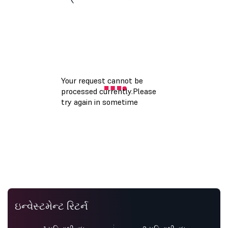
ઇન્વેસ્ટમેન્ટ રિટર્ન