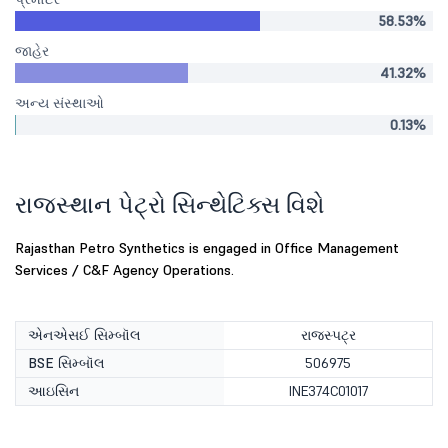
58.53%
જાહેર
41.32%
અન્ય સંસ્થાઓ
0.13%
રાજસ્થાન પેટ્રો સિન્થેટિક્સ વિશે
Rajasthan Petro Synthetics is engaged in Office Management
Services / C&F Agency Operations.
એનએસઈ સિમ્બૉલ
રાજસ્પટ્ર
BSE સિમ્બૉલ
506975
આઇસિન
INE374C01017