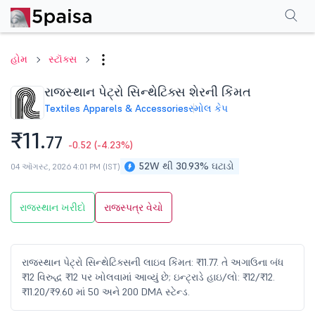
પરફોર્મન્સ
ફાઇનાન્શિયલ્સ
ટેક્નિકલ
ઇવેન્ટ્સ
શેરહોલ્ડિંગ પેટર્ન
વધુ
એફએ
હોમ
સ્ટૉક્સ
રાજસ્થાન પેટ્રો સિન્થેટિક્સ શેરની કિંમત
Textiles Apparels & Accessories
સ્મોલ કેપ
₹11.
77
-0.52
(-4.23%)
52W થી 30.93% ઘટાડો
04 ઑગસ્ટ, 2026 4:01 PM (IST)
રાજસ્થાન ખરીદો
રાજસ્પત્ર વેચો
રાજસ્થાન પેટ્રો સિન્થેટિક્સની લાઇવ કિંમત: ₹11.77. તે અગાઉના બંધ
₹12 વિરુદ્ધ ₹12 પર ખોલવામાં આવ્યું છે; ઇન્ટ્રાડે હાઇ/લો: ₹12/₹12.
₹11.20/₹9.60 માં 50 અને 200 DMA સ્ટેન્ડ.