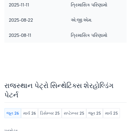
2025-11-11
ત્રિમાસિક પરિણામો
2025-08-22
એ.જી.એમ.
2025-08-11
ત્રિમાસિક પરિણામો
રાજસ્થાન પેટ્રો સિન્થેટિક્સ શેરહોલ્ડિંગ
પેટર્ન
જૂન 26
માર્ચ 26
ડિસેમ્બર 25
સપ્ટેમ્બર 25
જૂન 25
માર્ચ 25
પ્રમોટર