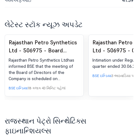
એમએફઆઇ
41.59
લેટેસ્ટ સ્ટૉક ન્યૂઝ અપડેટ
Rajasthan Petro Synthetics
Rajasthan Petro S
Ltd - 506975 - Board
Ltd - 506975 - C
Meeting Intimation for
57 (5) : intimation
Rajasthan Petro Synthetics Ltdhas
Intimation under Regulat
Consideration And Approval
end of quarter
informed BSE that the meeting of
quarter ended 30.06.20
the Board of Directors of the
Of Unaudited Financial
BSE ઇન્ડિયા
3 અઠવાડિયા પહેલ
Company is scheduled on
Results Of The Company
12/08/2026 ,inter alia, to consider
BSE ઇન્ડિયા
18 કલાક 43 મિનિટ પહેલાં
For Quarter Ended
and approve Unaudited Financial
Results of the Company for quarter
June,2026 And Other
ended June,2026 and other agenda
Agenda Items.
items.
રાજસ્થાન પેટ્રો સિન્થેટિક્સ
ફાઇનાન્શિયલ્સ