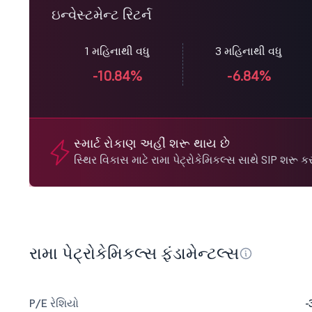
ઇન્વેસ્ટમેન્ટ રિટર્ન
1 મહિનાથી વધુ
3 મહિનાથી વધુ
-10.84%
-6.84%
સ્માર્ટ રોકાણ અહીં શરૂ થાય છે
સ્થિર વિકાસ માટે રામા પેટ્રોકેમિકલ્સ સાથે SIP શરૂ કર
રામા પેટ્રોકેમિકલ્સ ફંડામેન્ટલ્સ
P/E રેશિયો
-