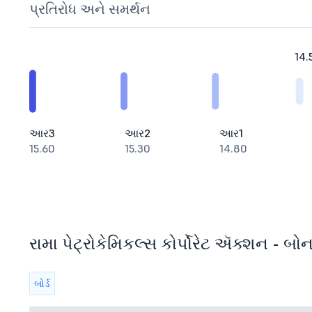
પ્રતિરોધ અને સમર્થન
14.
આર3
આર2
આર1
15.60
15.30
14.80
રામા પેટ્રોકેમિકલ્સ કોર્પોરેટ ઍક્શન - બોનસ
બોર્ડ