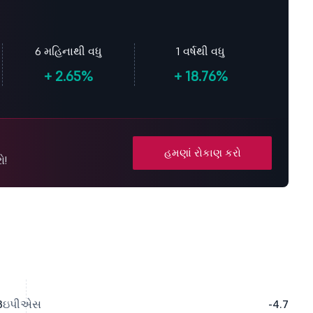
6 મહિનાથી વધુ
1 વર્ષથી વધુ
+
2.65%
+
18.76%
હમણાં રોકાણ કરો
ો!
3
ઇપીએસ
-4.7