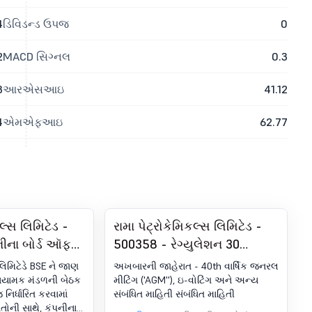
4
ડિવિડન્ડ ઉપજ
0
2
MACD સિગ્નલ
0.3
3
આરએસઆઇ
41.12
4
એમએફઆઇ
62.77
કલ્સ લિમિટેડ -
રામા પેટ્રોકેમિકલ્સ લિમિટેડ -
ીના બોર્ડ ઑફ
500358 - રેગ્યુલેશન 30
ોર્ડ મીટિંગની
(LODR) હેઠળ જાહેરાત -
 લિમિટેડે BSE ને જાણ
અખબારની જાહેરાત - 40th વાર્ષિક જનરલ
, 7 ઓગસ્ટ,
ન્યૂઝપેપર પબ્લિકેશન
 નિયામક મંડળની બેઠક
મીટિંગ ('AGM''), ઇ-વોટિંગ અને અન્ય
નિર્ધારિત કરવામાં
સંબંધિત માહિતી સંબંધિત માહિતી
મળશે, અન્ય
ોની સાથે, કંપનીના