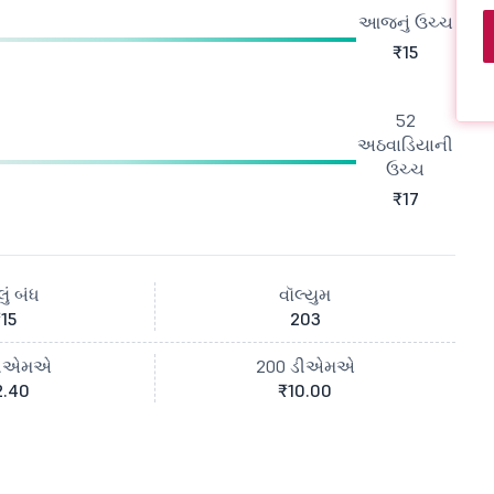
આજનું ઉચ્ચ
₹15
52
અઠવાડિયાની
ઉચ્ચ
₹17
ું બંધ
વૉલ્યુમ
15
203
ડીએમએ
200 ડીએમએ
2.40
₹10.00