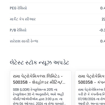
PEG રેશિયો
0.
માર્કેટ કેપ સીઆર
2
P/B રેશિયો
-0.
સરેરાશ સાચી રેન્જ
0.
લેટેસ્ટ સ્ટૉક ન્યૂઝ અપડેટ
રામા પેટ્રોકેમિકલ્સ લિમિટેડ -
રામા પેટ્રોકેમિ
500358 - શેરહોલ્ડર મીટિંગ/
500358 - કંપન
પોસ્ટલ બૅલટ-AGM નું પરિણામ
ડિરેક્ટર્સ માટે બ
SEBI (LODR) રેગ્યુલેશન્સ 2015 ના
રામા પેટ્રોકેમિકલ્સ
સૂચના શુક્રવાર
રેગ્યુલેશન 30 ને અનુસરીને, અમે અહીં
કરી છે કે કંપનીના
વીસી/ઓએવીએમ દ્વારા 3:00 p.m. ના
07/08/2026 ના રોજ 
2026 ના રોજ 
રોજ 06 ઓગસ્ટ, 2026 ના રોજ ગુરુવારે
આવી છે, અન્ય બાબત