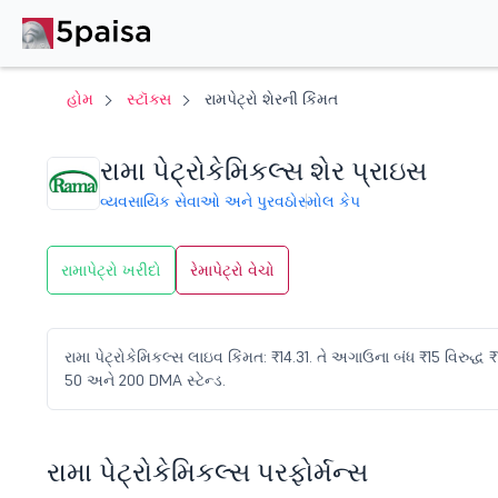
હોમ
સ્ટૉક્સ
રામપેટ્રો શેરની કિંમત
રામા પેટ્રોકેમિકલ્સ શેર પ્રાઇસ
વ્યવસાયિક સેવાઓ અને પુરવઠો
સ્મોલ કેપ
રામાપેટ્રો ખરીદો
રેમાપેટ્રો વેચો
રામા પેટ્રોકેમિકલ્સ લાઇવ કિંમત: ₹14.31. તે અગાઉના બંધ ₹15 વિરુદ્ધ ₹
50 અને 200 DMA સ્ટેન્ડ.
રામા પેટ્રોકેમિકલ્સ પરફોર્મન્સ