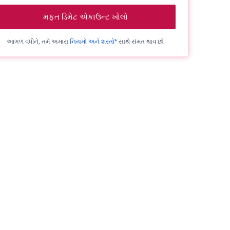
મફત ડિમેટ એકાઉન્ટ ખોલો
આગળ વધીને, તમે અમારા
નિયમો અને શરતો*
સાથે સંમત થાવ છો