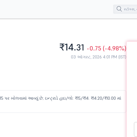
₹14.
31
-0.75
(-4.98%)
03 ઑગસ્ટ, 2026 4:01 PM (IST)
15 પર ખોલવામાં આવ્યું છે; ઇન્ટ્રાડે હાઇ/લો: ₹15/₹14. ₹14.20/₹10.00 માં