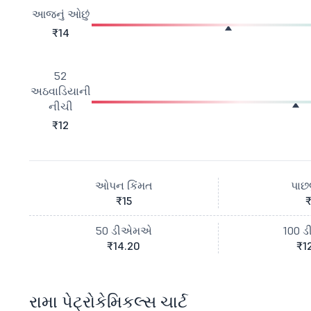
આજનું ઓછું
₹14
52
અઠવાડિયાની
નીચી
₹12
ઓપન કિંમત
પાછલ
₹15
₹
50 ડીએમએ
100 
₹14.20
₹1
રામા પેટ્રોકેમિકલ્સ ચાર્ટ