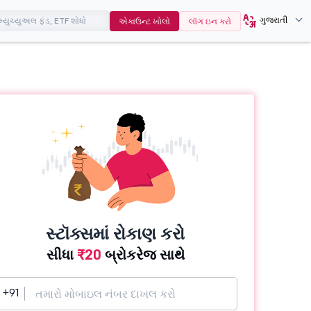
ગુજરાતી
એકાઉન્ટ ખોલો
લૉગ ઇન કરો
સ્ટૉક્સમાં રોકાણ કરો
સીધા
₹20
બ્રોકરેજ સાથે
+91