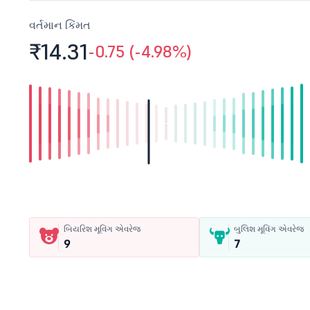
વર્તમાન કિંમત
₹14.
31
-0.75 (-4.98%)
બિયરિશ મૂવિંગ એવરેજ
બુલિશ મૂવિંગ એવરેજ
9
7