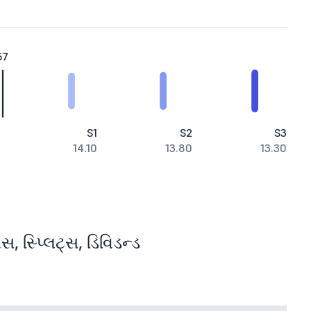
57
S1
S2
S3
14.10
13.80
13.30
, સ્પ્લિટ્સ, ડિવિડન્ડ