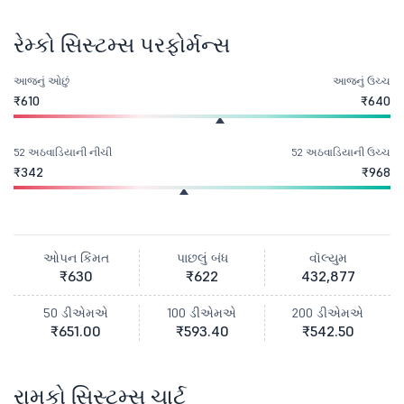
રેમ્કો સિસ્ટમ્સ પરફોર્મન્સ
આજનું ઓછું
આજનું ઉચ્ચ
₹610
₹640
52 અઠવાડિયાની નીચી
52 અઠવાડિયાની ઉચ્ચ
₹342
₹968
ઓપન કિંમત
પાછલું બંધ
વૉલ્યુમ
₹630
₹622
432,877
50 ડીએમએ
100 ડીએમએ
200 ડીએમએ
₹651.00
₹593.40
₹542.50
રામકો સિસ્ટમ્સ ચાર્ટ