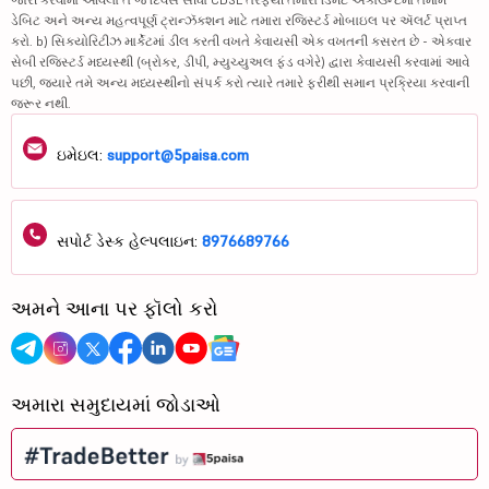
ડેબિટ અને અન્ય મહત્વપૂર્ણ ટ્રાન્ઝૅક્શન માટે તમારા રજિસ્ટર્ડ મોબાઇલ પર ઍલર્ટ પ્રાપ્ત
કરો. b) સિક્યોરિટીઝ માર્કેટમાં ડીલ કરતી વખતે કેવાયસી એક વખતની કસરત છે - એકવાર
સેબી રજિસ્ટર્ડ મધ્યસ્થી (બ્રોકર, ડીપી, મ્યુચ્યુઅલ ફંડ વગેરે) દ્વારા કેવાયસી કરવામાં આવે
પછી, જ્યારે તમે અન્ય મધ્યસ્થીનો સંપર્ક કરો ત્યારે તમારે ફરીથી સમાન પ્રક્રિયા કરવાની
જરૂર નથી.
ઇમેઇલ:
support@5paisa.com
સપોર્ટ ડેસ્ક હેલ્પલાઇન:
8976689766
અમને આના પર ફૉલો કરો
અમારા સમુદાયમાં જોડાઓ