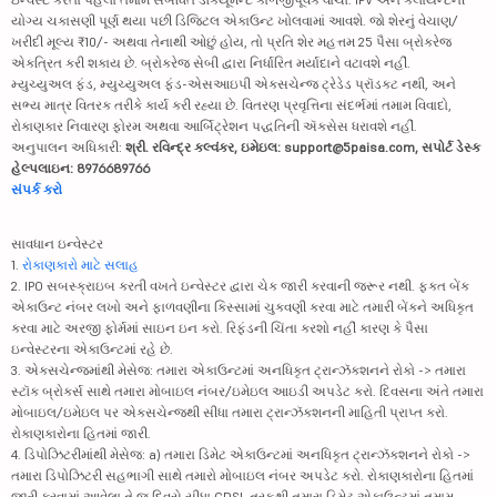
યોગ્ય ચકાસણી પૂર્ણ થયા પછી ડિજિટલ એકાઉન્ટ ખોલવામાં આવશે. જો શેરનું વેચાણ/
ખરીદી મૂલ્ય ₹10/- અથવા તેનાથી ઓછું હોય, તો પ્રતિ શેર મહત્તમ 25 પૈસા બ્રોકરેજ
એકત્રિત કરી શકાય છે. બ્રોકરેજ સેબી દ્વારા નિર્ધારિત મર્યાદાને વટાવશે નહીં.
મ્યુચ્યુઅલ ફંડ, મ્યુચ્યુઅલ ફંડ-એસઆઇપી એક્સચેન્જ ટ્રેડેડ પ્રૉડક્ટ નથી, અને
સભ્ય માત્ર વિતરક તરીકે કાર્ય કરી રહ્યા છે. વિતરણ પ્રવૃત્તિના સંદર્ભમાં તમામ વિવાદો,
રોકાણકાર નિવારણ ફોરમ અથવા આર્બિટ્રેશન પદ્ધતિની ઍક્સેસ ધરાવશે નહીં.
અનુપાલન અધિકારી:
શ્રી. રવિન્દ્ર કલ્વંકર, ઇમેઇલ: support@5paisa.com, સપોર્ટ ડેસ્ક
હેલ્પલાઇન: 8976689766
સંપર્ક કરો
સાવધાન ઇન્વેસ્ટર
1.
રોકાણકારો માટે સલાહ
2. IPO સબસ્ક્રાઇબ કરતી વખતે ઇન્વેસ્ટર દ્વારા ચેક જારી કરવાની જરૂર નથી. ફક્ત બેંક
એકાઉન્ટ નંબર લખો અને ફાળવણીના કિસ્સામાં ચુકવણી કરવા માટે તમારી બેંકને અધિકૃત
કરવા માટે અરજી ફોર્મમાં સાઇન ઇન કરો. રિફંડની ચિંતા કરશો નહીં કારણ કે પૈસા
ઇન્વેસ્ટરના એકાઉન્ટમાં રહે છે.
3. એક્સચેન્જમાંથી મેસેજ: તમારા એકાઉન્ટમાં અનધિકૃત ટ્રાન્ઝૅક્શનને રોકો -> તમારા
સ્ટૉક બ્રોકર્સ સાથે તમારા મોબાઇલ નંબર/ઇમેઇલ આઇડી અપડેટ કરો. દિવસના અંતે તમારા
મોબાઇલ/ઇમેઇલ પર એક્સચેન્જથી સીધા તમારા ટ્રાન્ઝૅક્શનની માહિતી પ્રાપ્ત કરો.
રોકાણકારોના હિતમાં જારી.
4. ડિપોઝિટરીમાંથી મેસેજ: a) તમારા ડિમેટ એકાઉન્ટમાં અનધિકૃત ટ્રાન્ઝૅક્શનને રોકો ->
તમારા ડિપોઝિટરી સહભાગી સાથે તમારો મોબાઇલ નંબર અપડેટ કરો. રોકાણકારોના હિતમાં
જારી કરવામાં આવેલા તે જ દિવસે સીધા CDSL તરફથી તમારા ડિમેટ એકાઉન્ટમાં તમામ