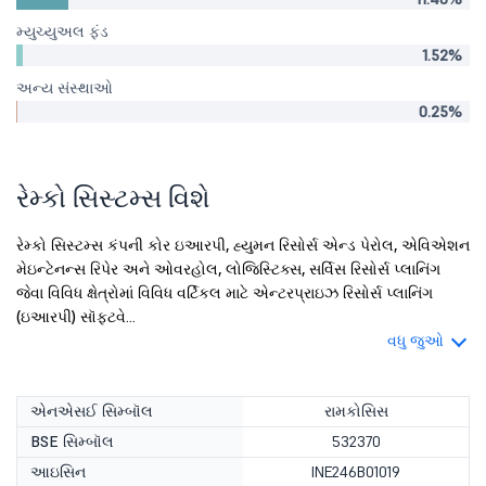
મ્યુચ્યુઅલ ફંડ
1.52%
અન્ય સંસ્થાઓ
0.25%
રેમ્કો સિસ્ટમ્સ વિશે
રેમ્કો સિસ્ટમ્સ કંપની કોર ઇઆરપી, હ્યુમન રિસોર્સ એન્ડ પેરોલ, એવિએશન
મેઇન્ટેનન્સ રિપેર અને ઓવરહોલ, લોજિસ્ટિક્સ, સર્વિસ રિસોર્સ પ્લાનિંગ
જેવા વિવિધ ક્ષેત્રોમાં વિવિધ વર્ટિકલ માટે એન્ટરપ્રાઇઝ રિસોર્સ પ્લાનિંગ
(ઇઆરપી) સૉફ્ટવે...
વધુ જુઓ
એનએસઈ સિમ્બૉલ
રામકોસિસ
BSE સિમ્બૉલ
532370
આઇસિન
INE246B01019