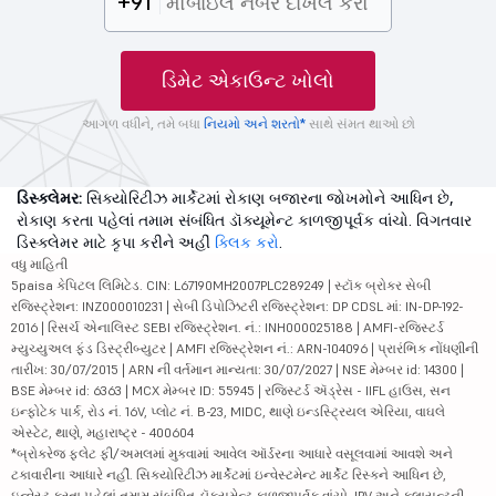
+91
ડિમેટ એકાઉન્ટ ખોલો
આગળ વધીને, તમે બધા
નિયમો અને શરતો*
સાથે સંમત થાઓ છો
ડિસ્ક્લેમર:
સિક્યોરિટીઝ માર્કેટમાં રોકાણ બજારના જોખમોને આધિન છે,
રોકાણ કરતા પહેલાં તમામ સંબંધિત ડૉક્યૂમેન્ટ કાળજીપૂર્વક વાંચો. વિગતવાર
ડિસ્ક્લેમર માટે કૃપા કરીને અહીં
ક્લિક કરો
.
વધુ માહિતી
5paisa કેપિટલ લિમિટેડ. CIN: L67190MH2007PLC289249 | સ્ટૉક બ્રોકર સેબી
રજિસ્ટ્રેશન: INZ000010231 | સેબી ડિપોઝિટરી રજિસ્ટ્રેશન: DP CDSL માં: IN-DP-192-
2016 | રિસર્ચ એનાલિસ્ટ SEBI રજિસ્ટ્રેશન. નં.: INH000025188 | AMFI-રજિસ્ટર્ડ
મ્યુચ્યુઅલ ફંડ ડિસ્ટ્રીબ્યુટર | AMFI રજિસ્ટ્રેશન નં.: ARN-104096 | પ્રારંભિક નોંધણીની
તારીખ: 30/07/2015 | ARN ની વર્તમાન માન્યતા: 30/07/2027 | NSE મેમ્બર id: 14300 |
BSE મેમ્બર id: 6363 | MCX મેમ્બર ID: 55945 | રજિસ્ટર્ડ ઍડ્રેસ - IIFL હાઉસ, સન
ઇન્ફોટેક પાર્ક, રોડ નં. 16V, પ્લોટ નં. B-23, MIDC, થાણે ઇન્ડસ્ટ્રિયલ એરિયા, વાઘલે
એસ્ટેટ, થાણે, મહારાષ્ટ્ર - 400604
*બ્રોકરેજ ફ્લેટ ફી/અમલમાં મુકવામાં આવેલ ઑર્ડરના આધારે વસૂલવામાં આવશે અને
ટકાવારીના આધારે નહીં. સિક્યોરિટીઝ માર્કેટમાં ઇન્વેસ્ટમેન્ટ માર્કેટ રિસ્કને આધિન છે,
ઇન્વેસ્ટ કરતા પહેલાં તમામ સંબંધિત ડૉક્યૂમેન્ટ કાળજીપૂર્વક વાંચો. IPV અને ક્લાયન્ટની