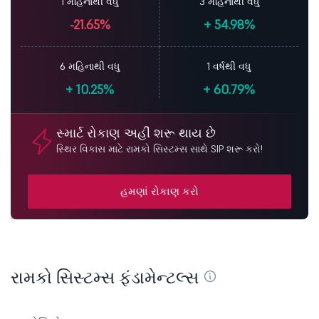
1 મહિનાથી વધુ
3 મહિનાથી વધુ
-21.65%
+
54.98%
6 મહિનાથી વધુ
1 વર્ષથી વધુ
+
10.25%
+
60.79%
સ્માર્ટ રોકાણ અહીં શરૂ થાય છે
સ્થિર વિકાસ માટે રામકો સિસ્ટમ્સ સાથે SIP શરૂ કરો!
હમણાં રોકાણ કરો
રામકો સિસ્ટમ્સ ફંડામેન્ટલ્સ