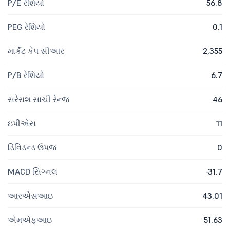
P/E રેશિયો
56.8
PEG રેશિયો
0.1
માર્કેટ કેપ સીઆર
2,355
P/B રેશિયો
6.7
સરેરાશ સાચી રેન્જ
46
ઇપીએસ
11
ડિવિડન્ડ ઉપજ
0
MACD સિગ્નલ
-31.7
આરએસઆઇ
43.01
એમએફઆઇ
51.63