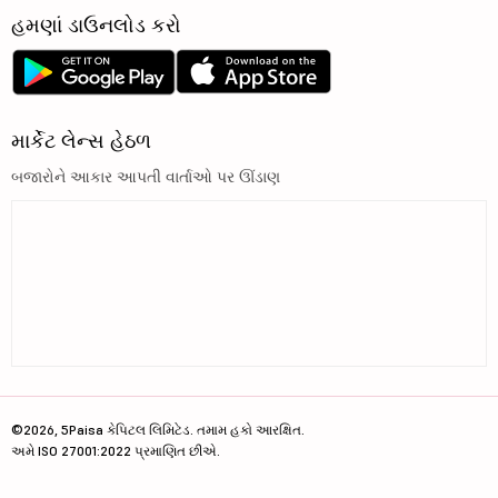
હમણાં ડાઉનલોડ કરો
માર્કેટ લેન્સ હેઠળ
બજારોને આકાર આપતી વાર્તાઓ પર ઊંડાણ
©2026, 5Paisa કેપિટલ લિમિટેડ. તમામ હકો આરક્ષિત.
અમે ISO 27001:2022 પ્રમાણિત છીએ.