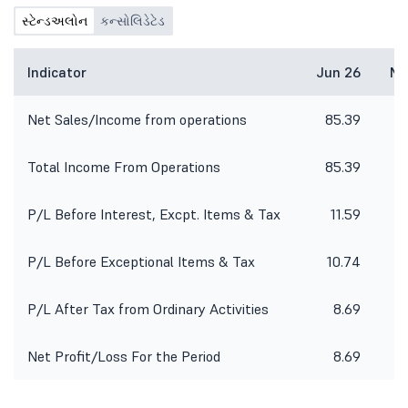
સ્ટેન્ડઅલોન
કન્સોલિડેટેડ
Indicator
Jun 26
Ma
Net Sales/Income from operations
85.39
9
Total Income From Operations
85.39
9
P/L Before Interest, Excpt. Items & Tax
11.59
P/L Before Exceptional Items & Tax
10.74
P/L After Tax from Ordinary Activities
8.69
Net Profit/Loss For the Period
8.69