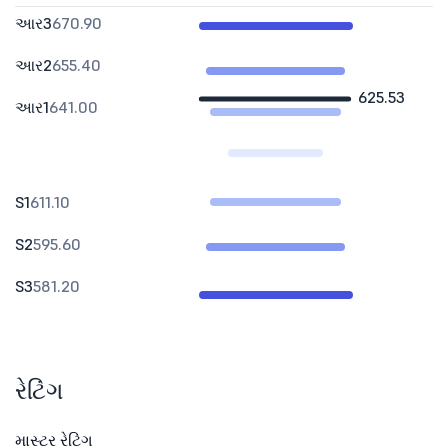
આર3
670.90
આર2
655.40
625.53
આર1
641.00
S1
611.10
S2
595.60
S3
581.20
રેટિંગ
માસ્ટર રેટિંગ