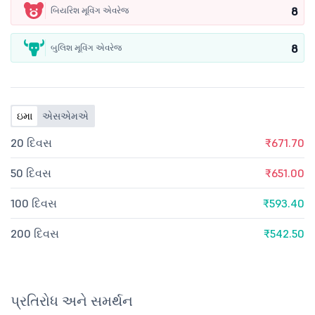
8
બિયરિશ મૂવિંગ એવરેજ
8
બુલિશ મૂવિંગ એવરેજ
ઇમા
એસએમએ
20 દિવસ
₹671.70
50 દિવસ
₹651.00
100 દિવસ
₹593.40
200 દિવસ
₹542.50
પ્રતિરોધ અને સમર્થન