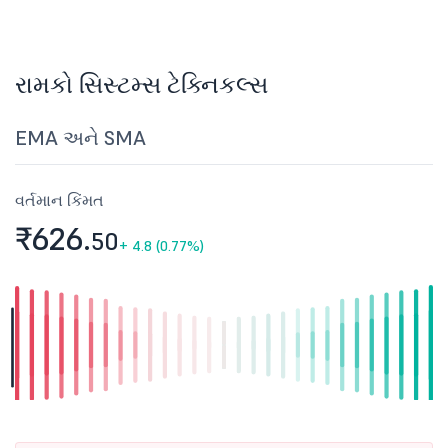
રામકો સિસ્ટમ્સ ટેક્નિકલ્સ
EMA અને SMA
વર્તમાન કિંમત
₹626.
50
+
4.8 (0.77%)