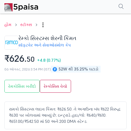
પરફોર્મન્સ
ફાઇનાન્શિયલ્સ
ટેક્નિકલ
ઇવેન્ટ્સ
શેરહોલ્ડિંગ પેટર્ન
વધુ
એફએ
હોમ
સ્ટૉક્સ
રેમ્કો સિસ્ટમ્સ શેરની કિંમત
સૉફ્ટવેર અને સેવાઓ
સ્મોલ કેપ
₹626.
50
+4.8
(0.77%)
52W થી 35.25% ઘટાડો
06 ઑગસ્ટ, 2026 3:54 PM (IST)
રેમકોસિસ ખરીદો
રેમ્કોસિસ વેચો
રામકો સિસ્ટમ્સ લાઇવ કિંમત: ₹626.50. તે અગાઉના બંધ ₹622 વિરુદ્ધ
₹630 પર ખોલવામાં આવ્યું છે; ઇન્ટ્રાડે હાઇ/લો: ₹640/₹610.
₹651.00/₹542.50 માં 50 અને 200 DMA સ્ટેન્ડ.