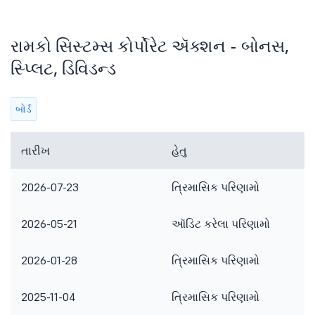
રામકો સિસ્ટમ્સ કોર્પોરેટ ઍક્શન - બોનસ,
સ્પ્લિટ, ડિવિડન્ડ
બોર્ડ
તારીખ
હેતુ
2026-07-23
ત્રિમાસિક પરિણામો
2026-05-21
ઑડિટ કરેલા પરિણામો
2026-01-28
ત્રિમાસિક પરિણામો
2025-11-04
ત્રિમાસિક પરિણામો