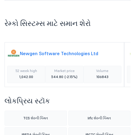
રેમ્કો સિસ્ટમ્સ માટે સમાન શેરો
Newgen Software Technologies Ltd
52 week high
Market price
Volume
1,042.00
544.80
(-2.15%)
106843
લોકપ્રિય સ્ટૉક
TCS શેરની કિંમત
Irfc શેરની કિંમત
IREDA શેરની કિંમત
IRCTC શેરની કિંમત