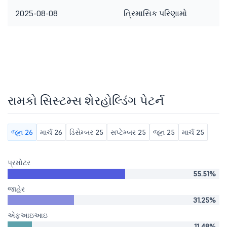
2025-08-08
ત્રિમાસિક પરિણામો
રામકો સિસ્ટમ્સ શેરહોલ્ડિંગ પેટર્ન
જૂન 26
માર્ચ 26
ડિસેમ્બર 25
સપ્ટેમ્બર 25
જૂન 25
માર્ચ 25
પ્રમોટર
55.51%
જાહેર
31.25%
એફઆઇઆઇ
11.48%