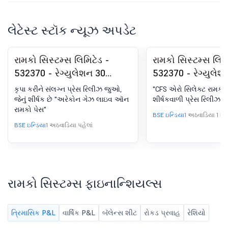
લેટેસ્ટ સ્ટૉક ન્યૂઝ અપડેટ
રામકો સિસ્ટમ્સ લિમિટેડ -
રામકો સિસ્ટમ્સ લિમિ
532370 - રેગ્યુલેશન 30
532370 - રેગ્યુલેશ
(LODR) હેઠળ જાહેરાત - પ્રેસ
(LODR) હેઠળ જાહેરા
કૃપા કરીને સંલગ્ન પ્રેસ રિલીઝ જુઓ,
"CFS એરો સિલેક્ટ રામ
રિલીઝ / મીડિયા રિલીઝ
રિલીઝ / મીડિયા રિ
જેનું શીર્ષક છે "અરેકોન ગેઝ લાઇવ ઑન
શીર્ષકવાળી પ્રેસ રિલીઝ
રામકો પેસ"
BSE ઇન્ડિયા
1 અઠવાડિયા 1 દિવ
BSE ઇન્ડિયા
1 અઠવાડિયા પહેલાં
રામકો સિસ્ટમ્સ ફાઇનાન્શિયલ્સ
ત્રિમાસિક P&L
વાર્ષિક P&L
બૅલેન્સ શીટ
રોકડ પ્રવાહ
રેશિયો