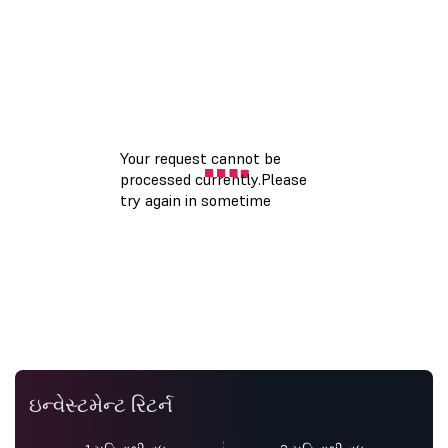
ઇન્વેસ્ટમેન્ટ રિટર્ન