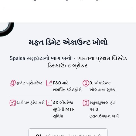
મફત ડિમેટ એકાઉન્ટ ખોલો
5paisa સમુદાયનો ભાગ બનો -
ભારતના પ્રથમ લિસ્ટેડ
ડિસ્કાઉન્ટ બ્રોકર.
ફ્લેટ બ્રોકરેજ
F&O માટે
0. એકાઉન્ટ
સમર્પિત પ્લેટફોર્મ
ખોલવાના શુલ્ક
ચાર્ટ પર ટ્રેડ કરો
4X લીવરેજ
મ્યુચ્યુઅલ ફંડ
સુધીની MTF
પર 0
સુવિધા
ટ્રાન્ઝૅક્શન ખર્ચ