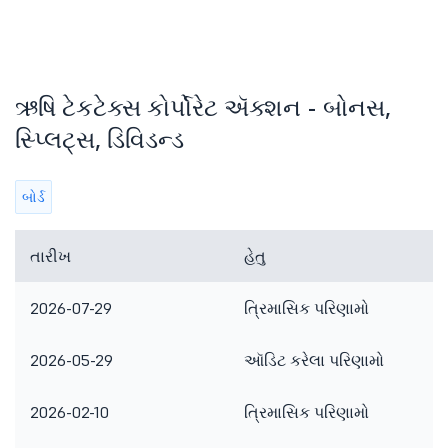
ઋષિ ટેકટેક્સ કોર્પોરેટ ઍક્શન - બોનસ,
સ્પ્લિટ્સ, ડિવિડન્ડ
બોર્ડ
તારીખ
હેતુ
2026-07-29
ત્રિમાસિક પરિણામો
2026-05-29
ઑડિટ કરેલા પરિણામો
2026-02-10
ત્રિમાસિક પરિણામો