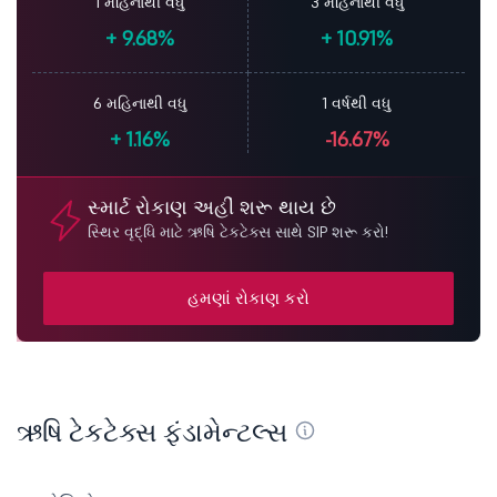
1 મહિનાથી વધુ
3 મહિનાથી વધુ
+
9.68%
+
10.91%
6 મહિનાથી વધુ
1 વર્ષથી વધુ
+
1.16%
-16.67%
સ્માર્ટ રોકાણ અહીં શરૂ થાય છે
સ્થિર વૃદ્ધિ માટે ઋષિ ટેકટેક્સ સાથે SIP શરૂ કરો!
હમણાં રોકાણ કરો
ઋષિ ટેકટેક્સ ફંડામેન્ટલ્સ