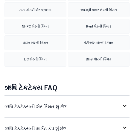
ટાટા મોટર્સ શેર પ્રાઇસ
અદાણી પાવર શેરની કિંમત
NHPC શેરની કિંમત
Rvnl શેરની કિંમત
વેદાંત શેરની કિંમત
પેટીએમ શેરની કિંમત
LIC શેરની કિંમત
Bhel શેરની કિંમત
ઋષિ ટેકટેક્સ FAQ
ઋષિ ટેકટેક્સની શેર કિંમત શું છે?
ઋષિ ટેકટેક્સની માર્કેટ કેપ શું છે?