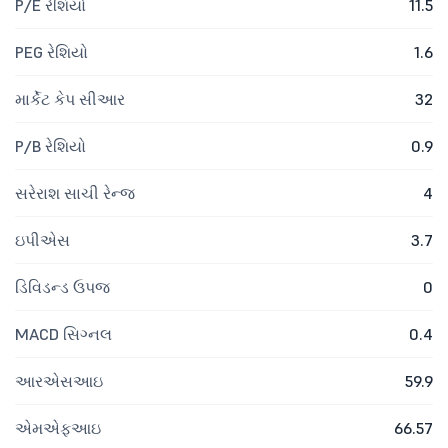
P/E રેશિયો
11.5
PEG રેશિયો
1.6
માર્કેટ કેપ સીઆર
32
P/B રેશિયો
0.9
સરેરાશ સાચી રેન્જ
4
ઇપીએસ
3.7
ડિવિડન્ડ ઉપજ
0
MACD સિગ્નલ
0.4
આરએસઆઇ
59.9
એમએફઆઇ
66.57