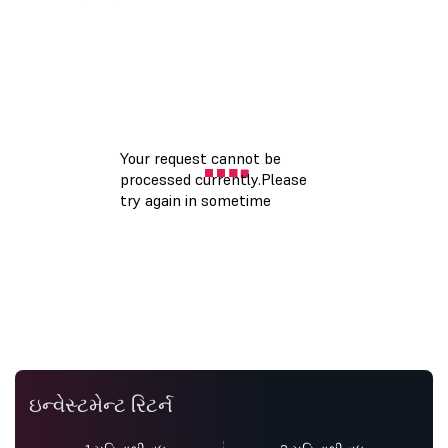
ઇન્વેસ્ટમેન્ટ રિટર્ન