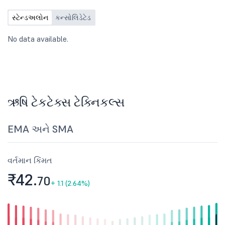
સ્ટેન્ડઅલોન
કન્સોલિડેટેડ
No data available.
ઋષિ ટેકટેક્સ ટેક્નિકલ્સ
EMA અને SMA
વર્તમાન કિંમત
₹42.
70
+
1.1 (2.64%)