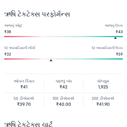
ઋષિ ટેકટેક્સ પરફોર્મન્સ
આજનું ઓછું
આજનું ઉચ્ચ
₹38
₹43
52 અઠવાડિયાની નીચી
52 અઠવાડિયાની ઉચ્ચ
₹32
₹59
ઓપન કિંમત
પાછલું બંધ
વૉલ્યુમ
₹41
₹42
1,925
50 ડીએમએ
100 ડીએમએ
200 ડીએમએ
₹39.70
₹40.00
₹41.90
ઋષિ ટેકટેક્સ ચાર્ટ