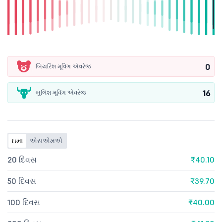
0
બિયરિશ મૂવિંગ એવરેજ
16
બુલિશ મૂવિંગ એવરેજ
ઇમા
એસએમએ
20 દિવસ
₹40.10
50 દિવસ
₹39.70
100 દિવસ
₹40.00