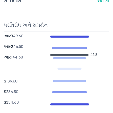
200 દિવસ
₹41.90
પ્રતિરોધ અને સમર્થન
આર3
49.60
આર2
46.50
41.5
આર1
44.60
S1
39.60
S2
36.50
S3
34.60