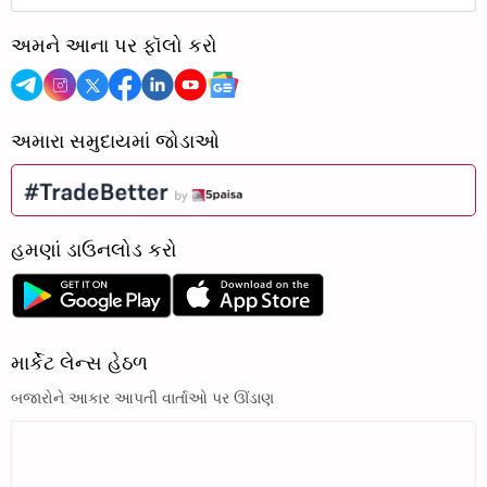
અમને આના પર ફૉલો કરો
અમારા સમુદાયમાં જોડાઓ
હમણાં ડાઉનલોડ કરો
માર્કેટ લેન્સ હેઠળ
બજારોને આકાર આપતી વાર્તાઓ પર ઊંડાણ