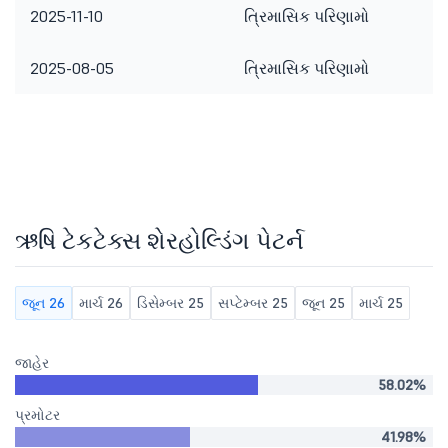
2025-11-10
ત્રિમાસિક પરિણામો
2025-08-05
ત્રિમાસિક પરિણામો
ઋષિ ટેકટેક્સ શેરહોલ્ડિંગ પેટર્ન
જૂન 26
માર્ચ 26
ડિસેમ્બર 25
સપ્ટેમ્બર 25
જૂન 25
માર્ચ 25
જાહેર
58.02%
પ્રમોટર
41.98%