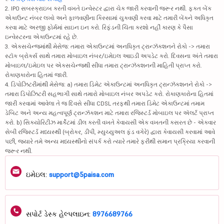
2. IPO સબસ્ક્રાઇબ કરતી વખતે ઇન્વેસ્ટર દ્વારા ચેક જારી કરવાની જરૂર નથી. ફક્ત બેંક
એકાઉન્ટ નંબર લખો અને ફાળવણીના કિસ્સામાં ચુકવણી કરવા માટે તમારી બેંકને અધિકૃત
કરવા માટે અરજી ફોર્મમાં સાઇન ઇન કરો. રિફંડની ચિંતા કરશો નહીં કારણ કે પૈસા
ઇન્વેસ્ટરના એકાઉન્ટમાં રહે છે.
3. એક્સચેન્જમાંથી મેસેજ: તમારા એકાઉન્ટમાં અનધિકૃત ટ્રાન્ઝૅક્શનને રોકો -> તમારા
સ્ટૉક બ્રોકર્સ સાથે તમારા મોબાઇલ નંબર/ઇમેઇલ આઇડી અપડેટ કરો. દિવસના અંતે તમારા
મોબાઇલ/ઇમેઇલ પર એક્સચેન્જથી સીધા તમારા ટ્રાન્ઝૅક્શનની માહિતી પ્રાપ્ત કરો.
રોકાણકારોના હિતમાં જારી.
4. ડિપોઝિટરીમાંથી મેસેજ: a) તમારા ડિમેટ એકાઉન્ટમાં અનધિકૃત ટ્રાન્ઝૅક્શનને રોકો ->
તમારા ડિપોઝિટરી સહભાગી સાથે તમારો મોબાઇલ નંબર અપડેટ કરો. રોકાણકારોના હિતમાં
જારી કરવામાં આવેલા તે જ દિવસે સીધા CDSL તરફથી તમારા ડિમેટ એકાઉન્ટમાં તમામ
ડેબિટ અને અન્ય મહત્વપૂર્ણ ટ્રાન્ઝૅક્શન માટે તમારા રજિસ્ટર્ડ મોબાઇલ પર ઍલર્ટ પ્રાપ્ત
કરો. b) સિક્યોરિટીઝ માર્કેટમાં ડીલ કરતી વખતે કેવાયસી એક વખતની કસરત છે - એકવાર
સેબી રજિસ્ટર્ડ મધ્યસ્થી (બ્રોકર, ડીપી, મ્યુચ્યુઅલ ફંડ વગેરે) દ્વારા કેવાયસી કરવામાં આવે
પછી, જ્યારે તમે અન્ય મધ્યસ્થીનો સંપર્ક કરો ત્યારે તમારે ફરીથી સમાન પ્રક્રિયા કરવાની
જરૂર નથી.
ઇમેઇલ:
support@5paisa.com
સપોર્ટ ડેસ્ક હેલ્પલાઇન:
8976689766