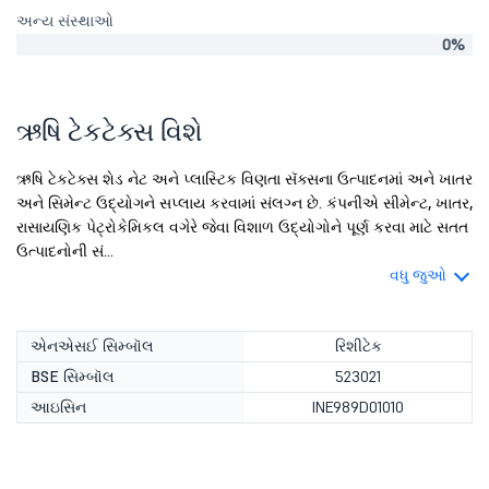
અન્ય સંસ્થાઓ
0%
ઋષિ ટેકટેક્સ વિશે
ઋષિ ટેકટેક્સ શેડ નેટ અને પ્લાસ્ટિક વિણતા સૅક્સના ઉત્પાદનમાં અને ખાતર
અને સિમેન્ટ ઉદ્યોગને સપ્લાય કરવામાં સંલગ્ન છે. કંપનીએ સીમેન્ટ, ખાતર,
રાસાયણિક પેટ્રોકેમિકલ વગેરે જેવા વિશાળ ઉદ્યોગોને પૂર્ણ કરવા માટે સતત
ઉત્પાદનોની સં...
વધુ જુઓ
એનએસઈ સિમ્બૉલ
રિશીટેક
BSE સિમ્બૉલ
523021
આઇસિન
INE989D01010