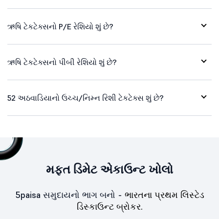
ઋષિ ટેકટેક્સનો P/E રેશિયો શું છે?
ઋષિ ટેકટેક્સનો પીબી રેશિયો શું છે?
52 અઠવાડિયાનો ઉચ્ચ/નિમ્ન રિશી ટેકટેક્સ શું છે?
મફત ડિમેટ એકાઉન્ટ ખોલો
5paisa સમુદાયનો ભાગ બનો -
ભારતના પ્રથમ લિસ્ટેડ
ડિસ્કાઉન્ટ બ્રોકર.