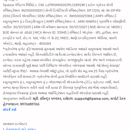
5paisa કેપિટલ લિમિટેડ. CIN: L67190MH2007PLC289249 | સ્ટૉક બ્રોકર સેબી
રજિસ્ટ્રેશન: INZ000010231 | સેબી ડિપોઝિટરી રજિસ્ટ્રેશન: DP CDSL માં: IN-DP-192-
2016 | રિસર્ચ એનાલિસ્ટ SEBI રજિસ્ટ્રેશન. નં.: INH000025188 | AMFI-રજિસ્ટર્ડ
મ્યુચ્યુઅલ ફંડ ડિસ્ટ્રીબ્યુટર | AMFI રજિસ્ટ્રેશન નં.: ARN-104096 | પ્રારંભિક નોંધણીની
તારીખ: 30/07/2015 | ARN ની વર્તમાન માન્યતા: 30/07/2027 | NSE મેમ્બર id: 14300 |
BSE મેમ્બર id: 6363 | MCX મેમ્બર ID: 55945 | રજિસ્ટર્ડ ઍડ્રેસ - IIFL હાઉસ, સન
ઇન્ફોટેક પાર્ક, રોડ નં. 16V, પ્લોટ નં. B-23, MIDC, થાણે ઇન્ડસ્ટ્રિયલ એરિયા, વાઘલે
એસ્ટેટ, થાણે, મહારાષ્ટ્ર - 400604
*બ્રોકરેજ ફ્લેટ ફી/અમલમાં મુકવામાં આવેલ ઑર્ડરના આધારે વસૂલવામાં આવશે અને
ટકાવારીના આધારે નહીં. સિક્યોરિટીઝ માર્કેટમાં ઇન્વેસ્ટમેન્ટ માર્કેટ રિસ્કને આધિન છે,
ઇન્વેસ્ટ કરતા પહેલાં તમામ સંબંધિત ડૉક્યૂમેન્ટ કાળજીપૂર્વક વાંચો. IPV અને ક્લાયન્ટની
યોગ્ય ચકાસણી પૂર્ણ થયા પછી ડિજિટલ એકાઉન્ટ ખોલવામાં આવશે. જો શેરનું વેચાણ/
ખરીદી મૂલ્ય ₹10/- અથવા તેનાથી ઓછું હોય, તો પ્રતિ શેર મહત્તમ 25 પૈસા બ્રોકરેજ
એકત્રિત કરી શકાય છે. બ્રોકરેજ સેબી દ્વારા નિર્ધારિત મર્યાદાને વટાવશે નહીં.
મ્યુચ્યુઅલ ફંડ, મ્યુચ્યુઅલ ફંડ-એસઆઇપી એક્સચેન્જ ટ્રેડેડ પ્રૉડક્ટ નથી, અને
સભ્ય માત્ર વિતરક તરીકે કાર્ય કરી રહ્યા છે. વિતરણ પ્રવૃત્તિના સંદર્ભમાં તમામ વિવાદો,
રોકાણકાર નિવારણ ફોરમ અથવા આર્બિટ્રેશન પદ્ધતિની ઍક્સેસ ધરાવશે નહીં.
અનુપાલન અધિકારી:
શ્રી. રવિન્દ્ર કલ્વંકર, ઇમેઇલ: support@5paisa.com, સપોર્ટ ડેસ્ક
હેલ્પલાઇન: 8976689766
સંપર્ક કરો
સાવધાન ઇન્વેસ્ટર
1.
રોકાણકારો માટે સલાહ