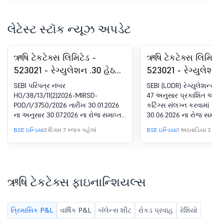
લેટેસ્ટ સ્ટૉક ન્યૂઝ અપડેટ
ઋષિ ટેકટેક્સ લિમિટેડ -
ઋષિ ટેકટેક્સ લિમિટે
523021 - રેગ્યુલેશન .30 હેઠળ
523021 - રેગ્યુલેશ
જાહેરાત SEBI (LODR)
હેઠળ જાહેરાત - ન્ય
SEBI પરિપત્ર નંબર
SEBI (LODR) રેગ્યુલેશન્સન
રેગ્યુલેશન્સનો. - સ્પેશિયલ
પબ્લિકેશન
HO/38/13/11(2)2026-MIRSD-
47 અનુસાર પ્રકાશિત અખ
POD/I/3750/2026 તારીખ 30.01.2026
કટિંગ્સ સંલગ્ન કરવામાં આવ
વિન્ડોમાં ફિઝિકલ શેરની
ના અનુસાર 30.07.2026 ના રોજ સમાપ્ત
30.06.2026 ના રોજ સમાપ
ટ્રાન્સફર વિનંતીઓના રિ-
થયેલ સમયગાળા માટે ફિઝિકલ શેરની
પ્રથમ ત્રિમાસિક માટે ઑ
BSE ઇન્ડિયા
3 દિવસ 7 કલાક પહેલાં
BSE ઇન્ડિયા
1 અઠવાડિયા 3 દિ
લૉજમેન્ટ પર આરટીએનો રિપોર્ટ
ટ્રાન્સફર વિનંતીઓ ફરીથી દાખલ કરવા
ફાઇનાન્શિયલ પરિણામોનો 
પર કંપનીના આરટીએ તરફથી પ્રાપ્ત
- SEBI સર્ક્યુલર નં.
થયેલ 05.08.2026 તારીખનો રિપોર્ટ
HO/38/13/11(2)2026-
સંલગ્ન છે.
MIRSD-POD/I/3750/2026
ઋષિ ટેકટેક્સ ફાઇનાન્શિયલ્સ
તારીખ 30 જાન્યુઆરી 2026.
ત્રિમાસિક P&L
વાર્ષિક P&L
બૅલેન્સ શીટ
રોકડ પ્રવાહ
રેશિયો