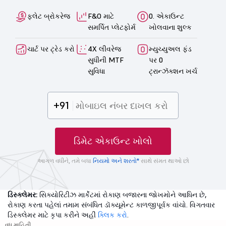
ફ્લેટ બ્રોકરેજ
F&O માટે
0. એકાઉન્ટ
સમર્પિત પ્લેટફોર્મ
ખોલવાના શુલ્ક
ચાર્ટ પર ટ્રેડ કરો
4X લીવરેજ
મ્યુચ્યુઅલ ફંડ
સુધીની MTF
પર 0
સુવિધા
ટ્રાન્ઝૅક્શન ખર્ચ
+91
ડિમેટ એકાઉન્ટ ખોલો
આગળ વધીને, તમે બધા
નિયમો અને શરતો*
સાથે સંમત થાઓ છો
ડિસ્ક્લેમર:
સિક્યોરિટીઝ માર્કેટમાં રોકાણ બજારના જોખમોને આધિન છે,
રોકાણ કરતા પહેલાં તમામ સંબંધિત ડૉક્યૂમેન્ટ કાળજીપૂર્વક વાંચો. વિગતવાર
ડિસ્ક્લેમર માટે કૃપા કરીને અહીં
ક્લિક કરો
.
વધુ માહિતી