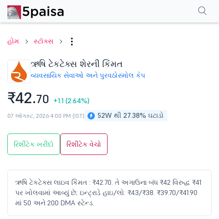
પરફોર્મન્સ
ફાઇનાન્શિયલ્સ
ટેક્નિકલ
ઇવેન્ટ્સ
શેરહોલ્ડિંગ પેટર્ન
વધુ
એફએ
હોમ
સ્ટૉક્સ
ઋષિ ટેકટેક્સ શેરની કિંમત
વ્યવસાયિક સેવાઓ અને પુરવઠો
સ્મોલ કેપ
₹42.
70
+1.1
(2.64%)
52W થી 27.38% ઘટાડો
07 ઑગસ્ટ, 2026 4:00 PM (IST)
રિશીટેક ખરીદો
રિશીટેક વેચો
ઋષિ ટેકટેક્સ લાઇવ કિંમત : ₹42.70. તે અગાઉના બંધ ₹42 વિરુદ્ધ ₹41
પર ખોલવામાં આવ્યું છે; ઇન્ટ્રાડે હાઇ/લો: ₹43/₹38. ₹39.70/₹41.90
માં 50 અને 200 DMA સ્ટેન્ડ.