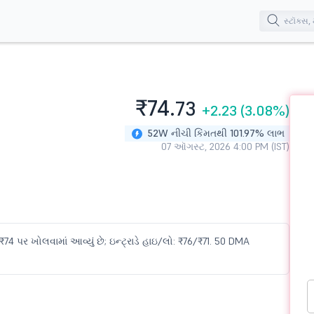
ી
₹74.
73
+2.23
(3.08%)
52W નીચી કિંમતથી 101.97% લાભ
07 ઑગસ્ટ, 2026 4:00 PM (IST)
₹74 પર ખોલવામાં આવ્યું છે; ઇન્ટ્રાડે હાઇ/લો: ₹76/₹71. 50 DMA