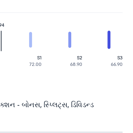
94
S1
S2
S3
72.00
68.90
66.90
ન - બોનસ, સ્પ્લિટ્સ, ડિવિડન્ડ