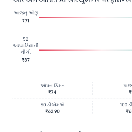
આજનું ઓછું
₹71
52
અઠવાડિયાની
નીચી
₹37
ઓપન કિંમત
પાછલ
₹74
₹
50 ડીએમએ
100 
₹62.90
₹6