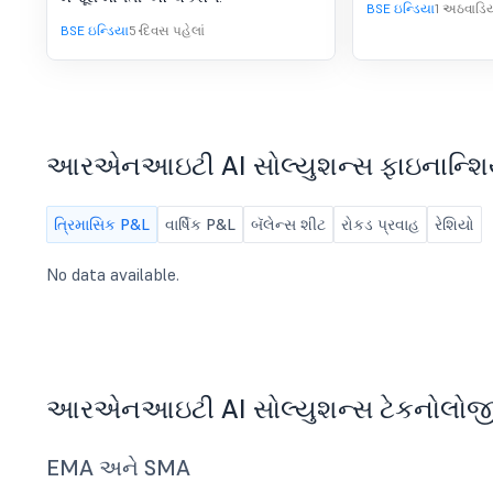
રેગ્યુલેશન્સ, 2015 ના રેગ્યુલેશન
આર્ટિકલ્સ ઑ
BSE ઇન્ડિયા
1 અઠવાડિય
30 સાથે વાંચેલ રેગ્યુલેશન 31A
એસોસિએશનમાં
BSE ઇન્ડિયા
5 દિવસ પહેલાં
હેઠળ શ્રી વિવેક કુમાર રટકોંડા
(પ્રમોટર), શ્રી વેંકટેશ્વર પ્રસાદ
રટકોંડા અને શ્રી વિનાયક
તલવાર (પ્રમોટર ગ્રુપ સભ્યો)ના
આરએનઆઇટી AI સોલ્યુશન્સ ફાઇનાન્શિ
પુનઃવર્ગીકરણ માટે મંજૂરી મેળવવા
માટે BSE લિમિટેડને એપ્લિકેશન
ત્રિમાસિક P&L
વાર્ષિક P&L
બૅલેન્સ શીટ
રોકડ પ્રવાહ
રેશિયો
સબમિટ કરવા સંબંધિત
ડિસ્ક્લોઝર.
No data available.
આરએનઆઇટી AI સોલ્યુશન્સ ટેકનોલોજ
EMA અને SMA