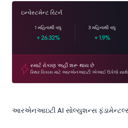
ઇન્વેસ્ટમેન્ટ રિટર્ન
1 મહિનાથી વધુ
3 મહિનાથી વધુ
+
26.32%
+
1.9%
સ્માર્ટ રોકાણ અહીં શરૂ થાય છે
સ્થિર વિકાસ માટે આરએનઆઇટી એઆઈ ઉકેલો સાથ
આરએનઆઇટી AI સોલ્યુશન્સ ફંડામેન્ટલ્