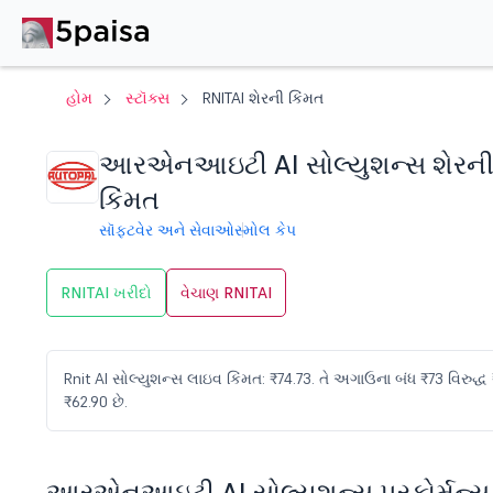
હોમ
સ્ટૉક્સ
RNITAI શેરની કિંમત
આરએનઆઇટી AI સોલ્યુશન્સ શેરન
કિંમત
સૉફ્ટવેર અને સેવાઓ
સ્મોલ કેપ
RNITAI ખરીદો
વેચાણ RNITAI
Rnit AI સોલ્યુશન્સ લાઇવ કિંમત: ₹74.73. તે અગાઉના બંધ ₹73 વિરુદ્ધ 
₹62.90 છે.
આરએનઆઇટી AI સોલ્યુશન્સ પરફોર્મન્સ