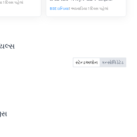
ફ
ા 1 દિવસ પહેલાં
 સુધારાઓ
BSE ઇન્ડિયા
1 અઠવાડિયા 1 દિવસ પહેલાં
યલ્સ
સ્ટેન્ડઅલોન
કન્સોલિડેટેડ
ીસ