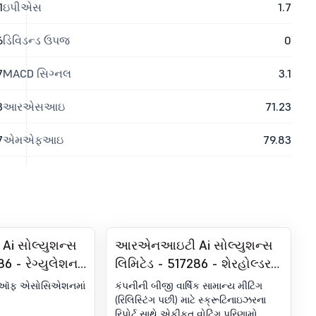
1
ઇપીએસ
1.7
6
ડિવિડન્ડ ઉપજ
0
7
MACD સિગ્નલ
3.1
3
આરએસઆઇ
71.23
7
એમએફઆઇ
79.83
 સોલ્યુશન્સ
આરએનઆઇટી Ai સોલ્યુશન્સ
86 - રેગ્યુલેશન
લિમિટેડ - 517286 - શેરહોલ્ડર
ર) હેઠળ
મીટિંગ/પોસ્ટલ બૅલટ-
ડમ ઑફ એસોસિએશનમાં
કંપનીની બીજી વાર્ષિક સામાન્ય મીટિંગ
રેન્ડમ અને
સ્ક્રુટિનાઇઝરનો રિપોર્ટ
(રિલિસ્ટિંગ પછી) માટે સ્ક્રૂટિનાઇઝરના
રિપોર્ટ સાથે એકીકૃત વોટિંગ પરિણામો.