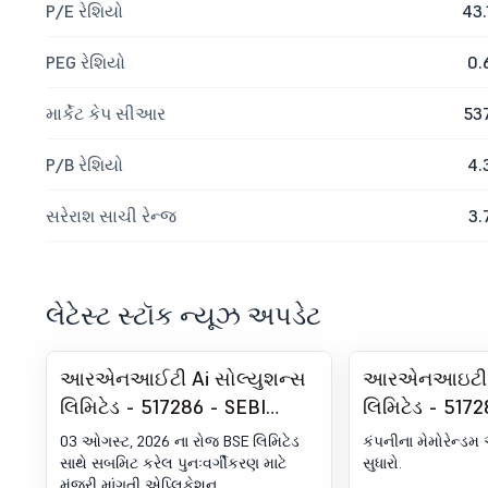
P/E રેશિયો
43.
PEG રેશિયો
0.
માર્કેટ કેપ સીઆર
53
P/B રેશિયો
4.
સરેરાશ સાચી રેન્જ
3.
લેટેસ્ટ સ્ટૉક ન્યૂઝ અપડેટ
આરએનઆઈટી Ai સોલ્યુશન્સ
આરએનઆઇટી Ai
લિમિટેડ - 517286 - SEBI
લિમિટેડ - 5172
(લિસ્ટિંગ ઓબ્લિગેશન્સ એન્ડ
30 (એલઓડીઆ
03 ઓગસ્ટ, 2026 ના રોજ BSE લિમિટેડ
કંપનીના મેમોરેન્
ડિસ્ક્લોઝર રિક્વાયરમેન્ટ્સ)
જાહેરાત - મેમો
સાથે સબમિટ કરેલ પુનઃવર્ગીકરણ માટે
સુધારો.
મંજૂરી માંગતી એપ્લિકેશન.