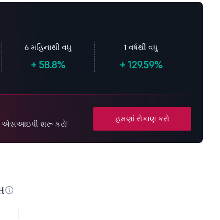
6 મહિનાથી વધુ
1 વર્ષથી વધુ
+
58.8%
+
129.59%
હમણાં રોકાણ કરો
ે એસઆઇપી શરૂ કરો!
સ