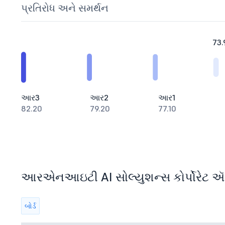
પ્રતિરોધ અને સમર્થન
73.
આર3
આર2
આર1
82.20
79.20
77.10
આરએનઆઇટી AI સોલ્યુશન્સ કોર્પોરેટ ઍક્શ
બોર્ડ