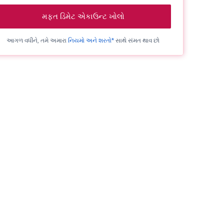
મફત ડિમેટ એકાઉન્ટ ખોલો
આગળ વધીને, તમે અમારા
નિયમો અને શરતો*
સાથે સંમત થાવ છો