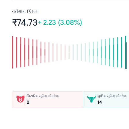
વર્તમાન કિંમત
₹74.
73
+
2.23 (3.08%)
બિયરિશ મૂવિંગ એવરેજ
બુલિશ મૂવિંગ એવરેજ
0
14