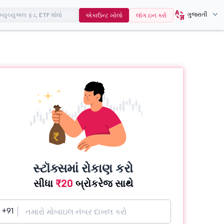
ગુજરાતી
એકાઉન્ટ ખોલો
લૉગ ઇન કરો
સ્ટૉક્સમાં રોકાણ કરો
સીધા
₹20
બ્રોકરેજ સાથે
+91