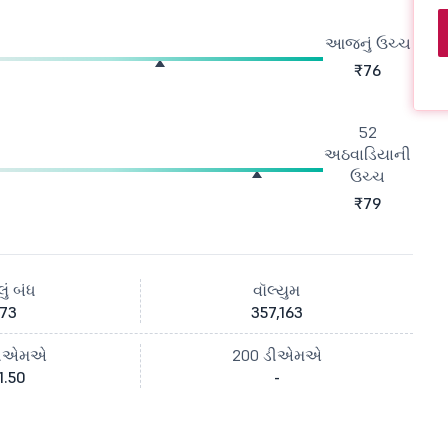
આજનું ઉચ્ચ
₹76
52
અઠવાડિયાની
ઉચ્ચ
₹79
ું બંધ
વૉલ્યુમ
73
357,163
ડીએમએ
200 ડીએમએ
1.50
-