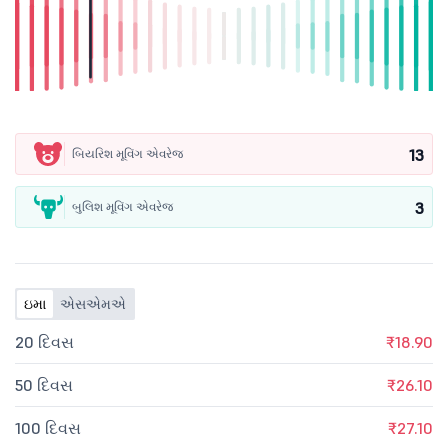
13
બિયરિશ મૂવિંગ એવરેજ
3
બુલિશ મૂવિંગ એવરેજ
ઇમા
એસએમએ
20 દિવસ
₹18.90
50 દિવસ
₹26.10
100 દિવસ
₹27.10