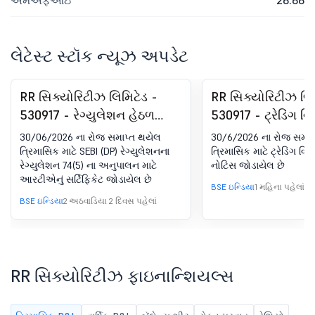
એમએફઆઇ
26.66
લેટેસ્ટ સ્ટૉક ન્યૂઝ અપડેટ
RR સિક્યોરિટીઝ લિમિટેડ -
RR સિક્યોરિટીઝ લિમ
530917 - રેગ્યુલેશન હેઠળ
530917 - ટ્રેડિંગ વિન
કમ્પ્લાયન્સ-સર્ટિફિકેટ. SEBI
કરવી
30/06/2026 ના રોજ સમાપ્ત થયેલ
30/6/2026 ના રોજ સમાપ
(DP) રેગ્યુલેશન્સ, 2018 ના 74
ત્રિમાસિક માટે SEBI (DP) રેગ્યુલેશનના
ત્રિમાસિક માટે ટ્રેડિંગ વિ
રેગ્યુલેશન 74(5) ના અનુપાલન માટે
નોટિસ જોડાયેલ છે
(5)
આરટીએનું સર્ટિફિકેટ જોડાયેલ છે
BSE ઇન્ડિયા
1 મહિના પહેલાં
BSE ઇન્ડિયા
2 અઠવાડિયા 2 દિવસ પહેલાં
RR સિક્યોરિટીઝ ફાઇનાન્શિયલ્સ