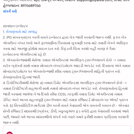
હેલ્પલાઇન: 8976689766
સંપર્ક કરો
સાવધાન ઇન્વેસ્ટર
1.
રોકાણકારો માટે સલાહ
2. IPO સબસ્ક્રાઇબ કરતી વખતે ઇન્વેસ્ટર દ્વારા ચેક જારી કરવાની જરૂર નથી. ફક્ત બેંક
એકાઉન્ટ નંબર લખો અને ફાળવણીના કિસ્સામાં ચુકવણી કરવા માટે તમારી બેંકને અધિકૃત
કરવા માટે અરજી ફોર્મમાં સાઇન ઇન કરો. રિફંડની ચિંતા કરશો નહીં કારણ કે પૈસા
ઇન્વેસ્ટરના એકાઉન્ટમાં રહે છે.
3. એક્સચેન્જમાંથી મેસેજ: તમારા એકાઉન્ટમાં અનધિકૃત ટ્રાન્ઝૅક્શનને રોકો -> તમારા
સ્ટૉક બ્રોકર્સ સાથે તમારા મોબાઇલ નંબર/ઇમેઇલ આઇડી અપડેટ કરો. દિવસના અંતે તમારા
મોબાઇલ/ઇમેઇલ પર એક્સચેન્જથી સીધા તમારા ટ્રાન્ઝૅક્શનની માહિતી પ્રાપ્ત કરો.
રોકાણકારોના હિતમાં જારી.
4. ડિપોઝિટરીમાંથી મેસેજ: a) તમારા ડિમેટ એકાઉન્ટમાં અનધિકૃત ટ્રાન્ઝૅક્શનને રોકો ->
તમારા ડિપોઝિટરી સહભાગી સાથે તમારો મોબાઇલ નંબર અપડેટ કરો. રોકાણકારોના હિતમાં
જારી કરવામાં આવેલા તે જ દિવસે સીધા CDSL તરફથી તમારા ડિમેટ એકાઉન્ટમાં તમામ
ડેબિટ અને અન્ય મહત્વપૂર્ણ ટ્રાન્ઝૅક્શન માટે તમારા રજિસ્ટર્ડ મોબાઇલ પર ઍલર્ટ પ્રાપ્ત
કરો. b) સિક્યોરિટીઝ માર્કેટમાં ડીલ કરતી વખતે કેવાયસી એક વખતની કસરત છે - એકવાર
સેબી રજિસ્ટર્ડ મધ્યસ્થી (બ્રોકર, ડીપી, મ્યુચ્યુઅલ ફંડ વગેરે) દ્વારા કેવાયસી કરવામાં આવે
પછી, જ્યારે તમે અન્ય મધ્યસ્થીનો સંપર્ક કરો ત્યારે તમારે ફરીથી સમાન પ્રક્રિયા કરવાની
જરૂર નથી.