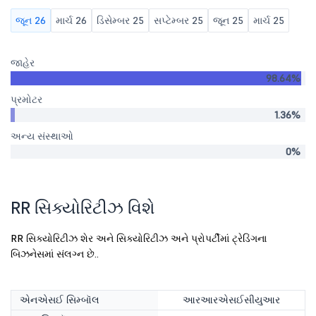
જૂન 26
માર્ચ 26
ડિસેમ્બર 25
સપ્ટેમ્બર 25
જૂન 25
માર્ચ 25
જાહેર
98.64%
પ્રમોટર
1.36%
અન્ય સંસ્થાઓ
0%
RR સિક્યોરિટીઝ વિશે
RR સિક્યોરિટીઝ શેર અને સિક્યોરિટીઝ અને પ્રોપર્ટીમાં ટ્રેડિંગના
બિઝનેસમાં સંલગ્ન છે..
એનએસઈ સિમ્બૉલ
આરઆરએસઈસીયુઆર