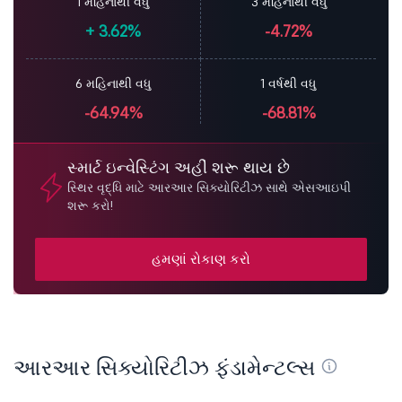
1 મહિનાથી વધુ
3 મહિનાથી વધુ
+
3.62%
-4.72%
6 મહિનાથી વધુ
1 વર્ષથી વધુ
-64.94%
-68.81%
સ્માર્ટ ઇન્વેસ્ટિંગ અહીં શરૂ થાય છે
સ્થિર વૃદ્ધિ માટે આરઆર સિક્યોરિટીઝ સાથે એસઆઇપી
શરૂ કરો!
હમણાં રોકાણ કરો
આરઆર સિક્યોરિટીઝ ફંડામેન્ટલ્સ