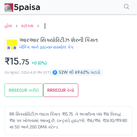
પરફોર્મન્સ
ફાઇનાન્શિયલ્સ
ટેક્નિકલ
ઇવેન્ટ્સ
શેરહોલ્ડિંગ પેટર્ન
વધુ
એફએ
હોમ
સ્ટૉક્સ
આરઆર સિક્યોરિટીઝ શેરની કિંમત
બેંકિંગ અને ફાઇનાન્સ
સ્મોલ કેપ
₹15.
75
+0
(0%)
52W થી 69.62% ઘટાડો
06 જુલાઈ, 2026 4:01 PM (IST)
RRSECUR ખરીદો
RRSECUR વેચો
RR સિક્યોરિટીઝ લાઇવ કિંમત: ₹15.75. તે અગાઉના બંધ ₹16 વિરુદ્ધ
₹16 પર ખોલવામાં આવ્યું છે; ઇન્ટ્રાડે હાઇ/લો: ₹16/₹16. ₹26.10/₹19.80
માં 50 અને 200 DMA સ્ટેન્ડ.