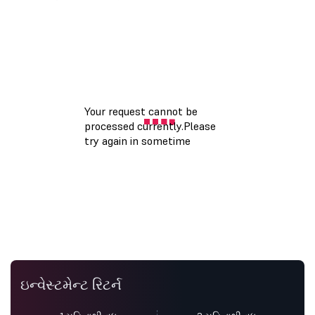
ઇન્વેસ્ટમેન્ટ રિટર્ન