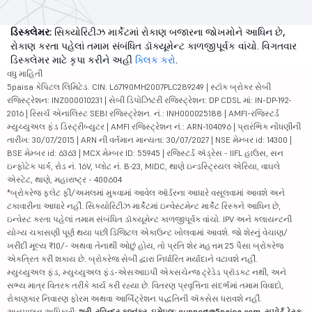
ડિસ્ક્લેમર:
સિક્યોરિટીઝ માર્કેટમાં રોકાણ બજારના જોખમોને આધિન છે,
રોકાણ કરતા પહેલાં તમામ સંબંધિત ડૉક્યૂમેન્ટ કાળજીપૂર્વક વાંચો. વિગતવાર
ડિસ્ક્લેમર માટે કૃપા કરીને અહીં
ક્લિક કરો
.
વધુ માહિતી
5paisa કેપિટલ લિમિટેડ. CIN: L67190MH2007PLC289249 | સ્ટૉક બ્રોકર સેબી
રજિસ્ટ્રેશન: INZ000010231 | સેબી ડિપોઝિટરી રજિસ્ટ્રેશન: DP CDSL માં: IN-DP-192-
2016 | રિસર્ચ એનાલિસ્ટ SEBI રજિસ્ટ્રેશન. નં.: INH000025188 | AMFI-રજિસ્ટર્ડ
મ્યુચ્યુઅલ ફંડ ડિસ્ટ્રીબ્યુટર | AMFI રજિસ્ટ્રેશન નં.: ARN-104096 | પ્રારંભિક નોંધણીની
તારીખ: 30/07/2015 | ARN ની વર્તમાન માન્યતા: 30/07/2027 | NSE મેમ્બર id: 14300 |
BSE મેમ્બર id: 6363 | MCX મેમ્બર ID: 55945 | રજિસ્ટર્ડ ઍડ્રેસ - IIFL હાઉસ, સન
ઇન્ફોટેક પાર્ક, રોડ નં. 16V, પ્લોટ નં. B-23, MIDC, થાણે ઇન્ડસ્ટ્રિયલ એરિયા, વાઘલે
એસ્ટેટ, થાણે, મહારાષ્ટ્ર - 400604
*બ્રોકરેજ ફ્લેટ ફી/અમલમાં મુકવામાં આવેલ ઑર્ડરના આધારે વસૂલવામાં આવશે અને
ટકાવારીના આધારે નહીં. સિક્યોરિટીઝ માર્કેટમાં ઇન્વેસ્ટમેન્ટ માર્કેટ રિસ્કને આધિન છે,
ઇન્વેસ્ટ કરતા પહેલાં તમામ સંબંધિત ડૉક્યૂમેન્ટ કાળજીપૂર્વક વાંચો. IPV અને ક્લાયન્ટની
યોગ્ય ચકાસણી પૂર્ણ થયા પછી ડિજિટલ એકાઉન્ટ ખોલવામાં આવશે. જો શેરનું વેચાણ/
ખરીદી મૂલ્ય ₹10/- અથવા તેનાથી ઓછું હોય, તો પ્રતિ શેર મહત્તમ 25 પૈસા બ્રોકરેજ
એકત્રિત કરી શકાય છે. બ્રોકરેજ સેબી દ્વારા નિર્ધારિત મર્યાદાને વટાવશે નહીં.
મ્યુચ્યુઅલ ફંડ, મ્યુચ્યુઅલ ફંડ-એસઆઇપી એક્સચેન્જ ટ્રેડેડ પ્રૉડક્ટ નથી, અને
સભ્ય માત્ર વિતરક તરીકે કાર્ય કરી રહ્યા છે. વિતરણ પ્રવૃત્તિના સંદર્ભમાં તમામ વિવાદો,
રોકાણકાર નિવારણ ફોરમ અથવા આર્બિટ્રેશન પદ્ધતિની ઍક્સેસ ધરાવશે નહીં.
અનુપાલન અધિકારી:
શ્રી. રવિન્દ્ર કલ્વંકર, ઇમેઇલ: support@5paisa.com, સપોર્ટ ડેસ્ક