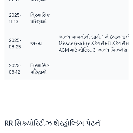
2025-
ત્રિમાસિક
11-13
પરિણામો
અન્ય બાબતોની સાથે, 1 ને ધ્યાનમાં લેવ
2025-
અન્ય
ડિરેક્ટર (સ્વતંત્ર કેટેગરી)ની કેટેગરીમ
08-25
AGM માટે નોટિસ. 3. અન્ય બિઝનેસ બ
2025-
ત્રિમાસિક
08-12
પરિણામો
RR સિક્યોરિટીઝ શેરહોલ્ડિંગ પેટર્ન