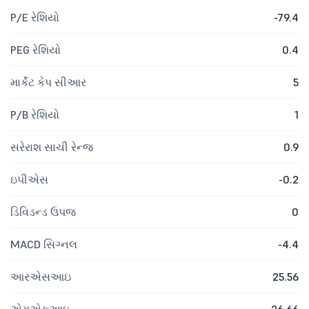
P/E રેશિયો
-79.4
PEG રેશિયો
0.4
માર્કેટ કેપ સીઆર
5
P/B રેશિયો
1
સરેરાશ સાચી રેન્જ
0.9
ઇપીએસ
-0.2
ડિવિડન્ડ ઉપજ
0
MACD સિગ્નલ
-4.4
આરએસઆઇ
25.56