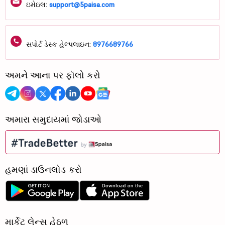
ઇમેઇલ:
support@5paisa.com
સપોર્ટ ડેસ્ક હેલ્પલાઇન:
8976689766
અમને આના પર ફૉલો કરો
અમારા સમુદાયમાં જોડાઓ
હમણાં ડાઉનલોડ કરો
માર્કેટ લેન્સ હેઠળ