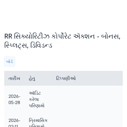
RR સિક્યોરિટીઝ કોર્પોરેટ ઍક્શન - બોનસ,
સ્પ્લિટ્સ, ડિવિડન્ડ
બોર્ડ
તારીખ
હેતુ
ટિપ્પણીઓ
ઑડિટ
2026-
કરેલા
05-28
પરિણામો
2026-
ત્રિમાસિક
02-11
પરિણામો