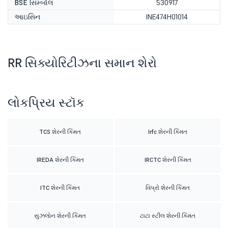
BSE સિમ્બૉલ
530917
આઇસિન
INE474H01014
RR સિક્યોરિટીઝના સમાન શેરો
લોકપ્રિય સ્ટૉક
TCS શેરની કિંમત
Irfc શેરની કિંમત
IREDA શેરની કિંમત
IRCTC શેરની કિંમત
ITC શેરની કિંમત
વિપ્રો શેરની કિંમત
સુઝલોન શેરની કિંમત
ટાટા સ્ટીલ શેરની કિંમત