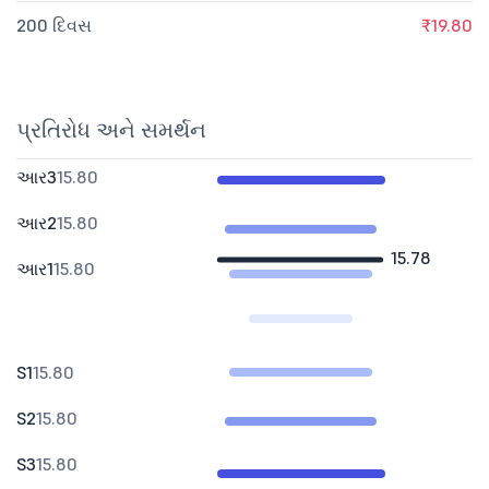
200 દિવસ
₹19.80
પ્રતિરોધ અને સમર્થન
આર3
15.80
આર2
15.80
15.78
આર1
15.80
S1
15.80
S2
15.80
S3
15.80