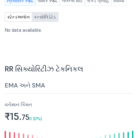
ત્રિમાસિક P&L
વાર્ષિક P&L
બૅલેન્સ શીટ
રોકડ પ્રવાહ
રેશિયો
સ્ટેન્ડઅલોન
કન્સોલિડેટેડ
No data available.
RR સિક્યોરિટીઝ ટેકનિકલ
EMA અને SMA
વર્તમાન કિંમત
₹15.
75
0 (0%)