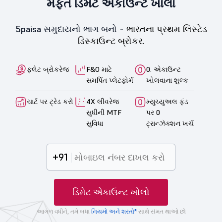
મફત ડિમેટ એકાઉન્ટ ખોલો
5paisa સમુદાયનો ભાગ બનો -
ભારતના પ્રથમ લિસ્ટેડ
ડિસ્કાઉન્ટ બ્રોકર.
ફ્લેટ બ્રોકરેજ
F&O માટે
0. એકાઉન્ટ
સમર્પિત પ્લેટફોર્મ
ખોલવાના શુલ્ક
ચાર્ટ પર ટ્રેડ કરો
4X લીવરેજ
મ્યુચ્યુઅલ ફંડ
સુધીની MTF
પર 0
સુવિધા
ટ્રાન્ઝૅક્શન ખર્ચ
+91
ડિમેટ એકાઉન્ટ ખોલો
આગળ વધીને, તમે બધા
નિયમો અને શરતો*
સાથે સંમત થાઓ છો