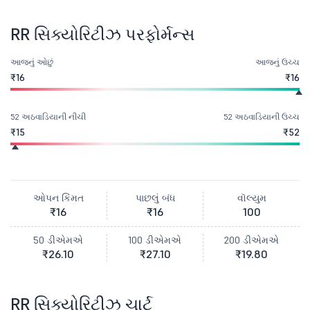
RR સિક્યોરિટીઝ પરફોર્મન્સ
આજનું ઓછું
આજનું ઉચ્ચ
₹16
₹16
52 અઠવાડિયાની નીચી
52 અઠવાડિયાની ઉચ્ચ
₹15
₹52
ઓપન કિંમત
પાછલું બંધ
વૉલ્યુમ
₹16
₹16
100
50 ડીએમએ
100 ડીએમએ
200 ડીએમએ
₹26.10
₹27.10
₹19.80
RR સિક્યોરિટીઝ ચાર્ટ