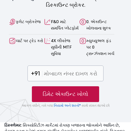
ડિસ્કાઉન્ટ બ્રોકર.
ફ્લેટ બ્રોકરેજ
F&O માટે
0. એકાઉન્ટ
સમર્પિત પ્લેટફોર્મ
ખોલવાના શુલ્ક
ચાર્ટ પર ટ્રેડ કરો
4X લીવરેજ
મ્યુચ્યુઅલ ફંડ
સુધીની MTF
પર 0
સુવિધા
ટ્રાન્ઝૅક્શન ખર્ચ
+91
ડિમેટ એકાઉન્ટ ખોલો
આગળ વધીને, તમે બધા
નિયમો અને શરતો*
સાથે સંમત થાઓ છો
ડિસ્ક્લેમર:
સિક્યોરિટીઝ માર્કેટમાં રોકાણ બજારના જોખમોને આધિન છે,