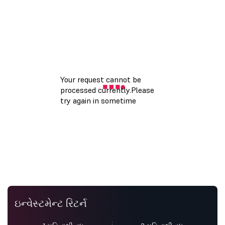
ઇન્વેસ્ટમેન્ટ રિટર્ન