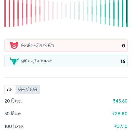
0
બિયરિશ મૂવિંગ એવરેજ
16
બુલિશ મૂવિંગ એવરેજ
ઇમા
એસએમએ
20 દિવસ
₹45.60
50 દિવસ
₹38.80
100 દિવસ
₹37.10