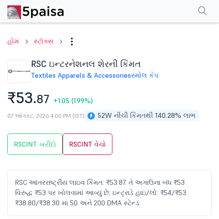
પરફોર્મન્સ
ફાઇનાન્શિયલ્સ
ટેક્નિકલ
ઇવેન્ટ્સ
શેરહોલ્ડિંગ પેટર્ન
વધુ
એફએ
હોમ
સ્ટૉક્સ
RSC ઇન્ટરનેશનલ શેરની કિંમત
Textiles Apparels & Accessories
સ્મોલ કેપ
₹53.
87
+1.05
(1.99%)
52W નીચી કિંમતથી 140.28% લાભ
07 ઑગસ્ટ, 2026 4:00 PM (IST)
RSCINT ખરીદો
RSCINT વેચો
RSC આંતરરાષ્ટ્રીય લાઇવ કિંમત: ₹53.87. તે અગાઉના બંધ ₹53
વિરુદ્ધ ₹53 પર ખોલવામાં આવ્યું છે; ઇન્ટ્રાડે હાઇ/લો: ₹54/₹53.
₹38.80/₹38.30 માં 50 અને 200 DMA સ્ટેન્ડ.