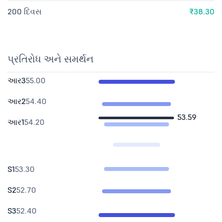
200 દિવસ
₹38.30
પ્રતિરોધ અને સમર્થન
આર3
55.00
આર2
54.40
53.59
આર1
54.20
S1
53.30
S2
52.70
S3
52.40