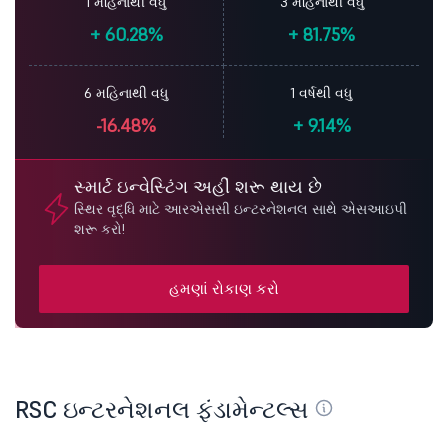
1 મહિનાથી વધુ
3 મહિનાથી વધુ
+
60.28%
+
81.75%
6 મહિનાથી વધુ
1 વર્ષથી વધુ
-16.48%
+
9.14%
સ્માર્ટ ઇન્વેસ્ટિંગ અહીં શરૂ થાય છે
સ્થિર વૃદ્ધિ માટે આરએસસી ઇન્ટરનેશનલ સાથે એસઆઇપી
શરૂ કરો!
હમણાં રોકાણ કરો
RSC ઇન્ટરનેશનલ ફંડામેન્ટલ્સ