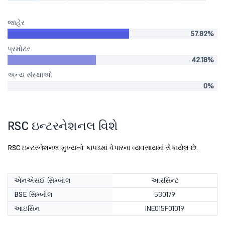
જાહેર
57.82%
પ્રમોટર
42.18%
અન્ય સંસ્થાઓ
0%
RSC ઇન્ટરનેશનલ વિશે
RSC ઇન્ટરનેશનલ મુખ્યત્વે કાપડમાં વેપારના વ્યવસાયમાં રોકાયેલ છે.
એનએસઈ સિમ્બૉલ
આરસિન્ટ
BSE સિમ્બૉલ
530179
આઇસિન
INE015F01019