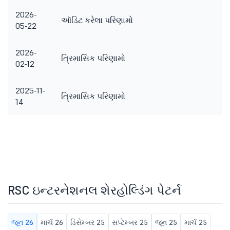
2026-
ઑડિટ કરેલા પરિણામો
05-22
2026-
ત્રિમાસિક પરિણામો
02-12
2025-11-
ત્રિમાસિક પરિણામો
14
RSC ઇન્ટરનેશનલ શેરહોલ્ડિંગ પેટર્ન
જૂન 26
માર્ચ 26
ડિસેમ્બર 25
સપ્ટેમ્બર 25
જૂન 25
માર્ચ 25