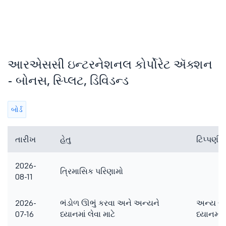
આરએસસી ઇન્ટરનેશનલ કોર્પોરેટ ઍક્શન
- બોનસ, સ્પ્લિટ, ડિવિડન્ડ
બોર્ડ
તારીખ
હેતુ
ટિપ્પણ
2026-
ત્રિમાસિક પરિણામો
08-11
2026-
ભંડોળ ઊભું કરવા અને અન્યને
અન્ય બા
07-16
ધ્યાનમાં લેવા માટે
ધ્યાનમાં લ