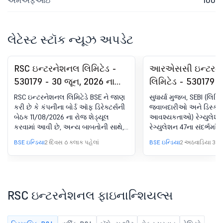
એમએફઆઇ
100
લેટેસ્ટ સ્ટૉક ન્યૂઝ અપડેટ
RSC ઇન્ટરનેશનલ લિમિટેડ -
આરએસસી ઇન્ટરન
530179 - 30 જૂન, 2026 ના
લિમિટેડ - 530179 
રોજ સમાપ્ત થયેલ ત્રિમાસિક
30 (એલઓડીઆર) હ
RSC ઇન્ટરનેશનલ લિમિટેડે BSE ને જાણ
સુધાર્યા મુજબ, SEBI (લિસ્ટિ
માટે કંપનીના ઑડિટ ન કરેલા
જાહેરાત - ન્યૂઝપેપ
કરી છે કે કંપનીના બોર્ડ ઑફ ડિરેક્ટર્સની
જવાબદારીઓ અને ડિસ્ક્
બેઠક 11/08/2026 ના રોજ શેડ્યૂલ
આવશ્યકતાઓ) રેગ્યુલેશન
ફાઇનાન્શિયલ પરિણામોની
પબ્લિકેશન
કરવામાં આવી છે, અન્ય બાબતોની સાથે,
રેગ્યુલેશન 47ના સંદર્ભમાં, 
વિચારણા અને મંજૂરી માટે બોર્ડ
30 જૂન, 2026 ના રોજ સમાપ્ત થયેલ
નીચેના અખબારોમાં 22 જુ
BSE ઇન્ડિયા
2 દિવસ 6 કલાક પહેલાં
BSE ઇન્ડિયા
2 અઠવાડિયા 3 દિ
મીટિંગની સૂચના.
ત્રિમાસિક માટે કંપનીના બિન-ઑડિટ
રોજ પ્રકાશિત અતિરિક્ત 
કરેલા ફાઇનાન્શિયલ પરિણામોને ધ્યાનમાં
મીટિંગની નોટિસ માટે અખ
લેવા અને મંજૂરી આપવા માટે.
સાથે અહીં જોડેલ છે: a. 
એક્સપ્રેસ b. જાગરુક ટા
RSC ઇન્ટરનેશનલ ફાઇનાન્શિયલ્સ