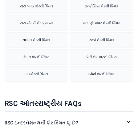
ટાટા પાવર શેરની કિંમત
ઇન્ફોસિસ શેરની કિંમત
ટાટા મોટર્સ શેર પ્રાઇસ
અદાણી પાવર શેરની કિંમત
NHPC શેરની કિંમત
Rvnl શેરની કિંમત
વેદાંત શેરની કિંમત
પેટીએમ શેરની કિંમત
LIC શેરની કિંમત
Bhel શેરની કિંમત
RSC આંતરરાષ્ટ્રીય FAQs
RSC ઇન્ટરનેશનલની શેર કિંમત શું છે?