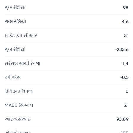
P/E રેશિયો
-98
PEG રેશિયો
4.6
માર્કેટ કેપ સીઆર
31
P/B રેશિયો
-233.6
સરેરાશ સાચી રેન્જ
1.4
ઇપીએસ
-0.5
ડિવિડન્ડ ઉપજ
0
MACD સિગ્નલ
5.1
આરએસઆઇ
93.89