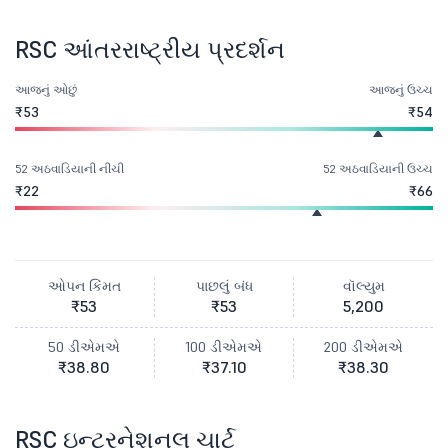
RSC આંતરરાષ્ટ્રીય પ્રદર્શન
આજનું ઓછું
આજનું ઉચ્ચ
₹53
₹54
52 અઠવાડિયાની નીચી
52 અઠવાડિયાની ઉચ્ચ
₹22
₹66
ઓપન કિંમત
પાછલું બંધ
વૉલ્યુમ
₹53
₹53
5,200
50 ડીએમએ
100 ડીએમએ
200 ડીએમએ
₹38.80
₹37.10
₹38.30
RSC ઇન્ટરનેશનલ ચાર્ટ