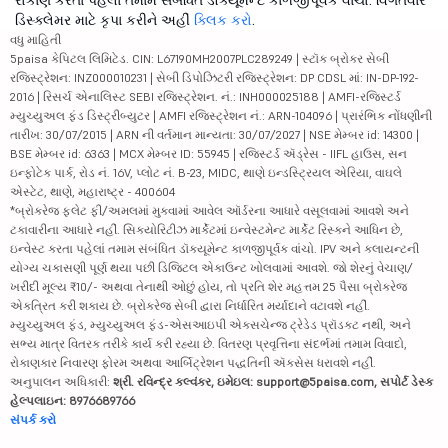
રોકાણ કરતા પહેલાં તમામ સંબંધિત ડૉક્યૂમેન્ટ કાળજીપૂર્વક વાંચો. વિગતવાર
ડિસ્ક્લેમર માટે કૃપા કરીને અહીં
ક્લિક કરો
.
વધુ માહિતી
5paisa કેપિટલ લિમિટેડ. CIN: L67190MH2007PLC289249 | સ્ટૉક બ્રોકર સેબી
રજિસ્ટ્રેશન: INZ000010231 | સેબી ડિપોઝિટરી રજિસ્ટ્રેશન: DP CDSL માં: IN-DP-192-
2016 | રિસર્ચ એનાલિસ્ટ SEBI રજિસ્ટ્રેશન. નં.: INH000025188 | AMFI-રજિસ્ટર્ડ
મ્યુચ્યુઅલ ફંડ ડિસ્ટ્રીબ્યુટર | AMFI રજિસ્ટ્રેશન નં.: ARN-104096 | પ્રારંભિક નોંધણીની
તારીખ: 30/07/2015 | ARN ની વર્તમાન માન્યતા: 30/07/2027 | NSE મેમ્બર id: 14300 |
BSE મેમ્બર id: 6363 | MCX મેમ્બર ID: 55945 | રજિસ્ટર્ડ ઍડ્રેસ - IIFL હાઉસ, સન
ઇન્ફોટેક પાર્ક, રોડ નં. 16V, પ્લોટ નં. B-23, MIDC, થાણે ઇન્ડસ્ટ્રિયલ એરિયા, વાઘલે
એસ્ટેટ, થાણે, મહારાષ્ટ્ર - 400604
*બ્રોકરેજ ફ્લેટ ફી/અમલમાં મુકવામાં આવેલ ઑર્ડરના આધારે વસૂલવામાં આવશે અને
ટકાવારીના આધારે નહીં. સિક્યોરિટીઝ માર્કેટમાં ઇન્વેસ્ટમેન્ટ માર્કેટ રિસ્કને આધિન છે,
ઇન્વેસ્ટ કરતા પહેલાં તમામ સંબંધિત ડૉક્યૂમેન્ટ કાળજીપૂર્વક વાંચો. IPV અને ક્લાયન્ટની
યોગ્ય ચકાસણી પૂર્ણ થયા પછી ડિજિટલ એકાઉન્ટ ખોલવામાં આવશે. જો શેરનું વેચાણ/
ખરીદી મૂલ્ય ₹10/- અથવા તેનાથી ઓછું હોય, તો પ્રતિ શેર મહત્તમ 25 પૈસા બ્રોકરેજ
એકત્રિત કરી શકાય છે. બ્રોકરેજ સેબી દ્વારા નિર્ધારિત મર્યાદાને વટાવશે નહીં.
મ્યુચ્યુઅલ ફંડ, મ્યુચ્યુઅલ ફંડ-એસઆઇપી એક્સચેન્જ ટ્રેડેડ પ્રૉડક્ટ નથી, અને
સભ્ય માત્ર વિતરક તરીકે કાર્ય કરી રહ્યા છે. વિતરણ પ્રવૃત્તિના સંદર્ભમાં તમામ વિવાદો,
રોકાણકાર નિવારણ ફોરમ અથવા આર્બિટ્રેશન પદ્ધતિની ઍક્સેસ ધરાવશે નહીં.
અનુપાલન અધિકારી:
શ્રી. રવિન્દ્ર કલ્વંકર, ઇમેઇલ: support@5paisa.com, સપોર્ટ ડેસ્ક
હેલ્પલાઇન: 8976689766
સંપર્ક કરો