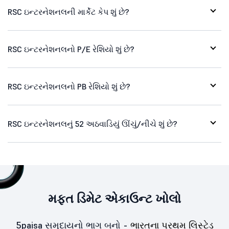
RSC ઇન્ટરનેશનલની માર્કેટ કેપ શું છે?
RSC ઇન્ટરનેશનલનો P/E રેશિયો શું છે?
RSC ઇન્ટરનેશનલનો PB રેશિયો શું છે?
RSC ઇન્ટરનેશનલનું 52 અઠવાડિયું ઊંચું/નીચે શું છે?
મફત ડિમેટ એકાઉન્ટ ખોલો
5paisa સમુદાયનો ભાગ બનો -
ભારતના પ્રથમ લિસ્ટેડ