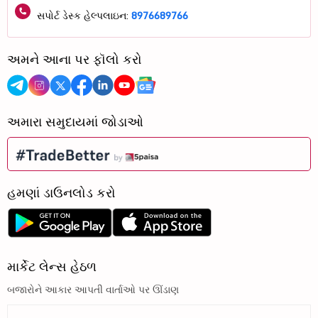
સપોર્ટ ડેસ્ક હેલ્પલાઇન:
8976689766
અમને આના પર ફૉલો કરો
અમારા સમુદાયમાં જોડાઓ
હમણાં ડાઉનલોડ કરો
માર્કેટ લેન્સ હેઠળ
બજારોને આકાર આપતી વાર્તાઓ પર ઊંડાણ