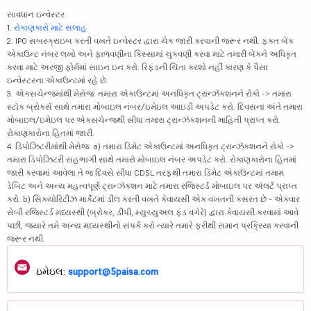
સાવધાન ઇન્વેસ્ટર
1.
રોકાણકારો માટે સલાહ
2. IPO સબસ્ક્રાઇબ કરતી વખતે ઇન્વેસ્ટર દ્વારા ચેક જારી કરવાની જરૂર નથી. ફક્ત બેંક
એકાઉન્ટ નંબર લખો અને ફાળવણીના કિસ્સામાં ચુકવણી કરવા માટે તમારી બેંકને અધિકૃત
કરવા માટે અરજી ફોર્મમાં સાઇન ઇન કરો. રિફંડની ચિંતા કરશો નહીં કારણ કે પૈસા
ઇન્વેસ્ટરના એકાઉન્ટમાં રહે છે.
3. એક્સચેન્જમાંથી મેસેજ: તમારા એકાઉન્ટમાં અનધિકૃત ટ્રાન્ઝૅક્શનને રોકો -> તમારા
સ્ટૉક બ્રોકર્સ સાથે તમારા મોબાઇલ નંબર/ઇમેઇલ આઇડી અપડેટ કરો. દિવસના અંતે તમારા
મોબાઇલ/ઇમેઇલ પર એક્સચેન્જથી સીધા તમારા ટ્રાન્ઝૅક્શનની માહિતી પ્રાપ્ત કરો.
રોકાણકારોના હિતમાં જારી.
4. ડિપોઝિટરીમાંથી મેસેજ: a) તમારા ડિમેટ એકાઉન્ટમાં અનધિકૃત ટ્રાન્ઝૅક્શનને રોકો ->
તમારા ડિપોઝિટરી સહભાગી સાથે તમારો મોબાઇલ નંબર અપડેટ કરો. રોકાણકારોના હિતમાં
જારી કરવામાં આવેલા તે જ દિવસે સીધા CDSL તરફથી તમારા ડિમેટ એકાઉન્ટમાં તમામ
ડેબિટ અને અન્ય મહત્વપૂર્ણ ટ્રાન્ઝૅક્શન માટે તમારા રજિસ્ટર્ડ મોબાઇલ પર ઍલર્ટ પ્રાપ્ત
કરો. b) સિક્યોરિટીઝ માર્કેટમાં ડીલ કરતી વખતે કેવાયસી એક વખતની કસરત છે - એકવાર
સેબી રજિસ્ટર્ડ મધ્યસ્થી (બ્રોકર, ડીપી, મ્યુચ્યુઅલ ફંડ વગેરે) દ્વારા કેવાયસી કરવામાં આવે
પછી, જ્યારે તમે અન્ય મધ્યસ્થીનો સંપર્ક કરો ત્યારે તમારે ફરીથી સમાન પ્રક્રિયા કરવાની
જરૂર નથી.
ઇમેઇલ:
support@5paisa.com