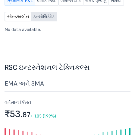
ત્રિમાસિક P&L
વાર્ષિક P&L
બૅલેન્સ શીટ
રોકડ પ્રવાહ
રેશિયો
સ્ટેન્ડઅલોન
કન્સોલિડેટેડ
No data available.
RSC ઇન્ટરનેશનલ ટેક્નિકલ્સ
EMA અને SMA
વર્તમાન કિંમત
₹53.
87
+
1.05 (1.99%)