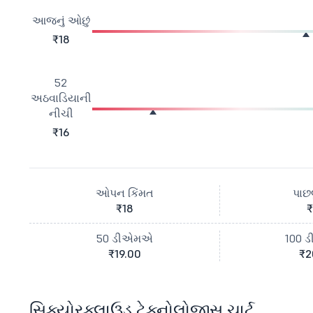
આજનું ઓછું
₹18
52
અઠવાડિયાની
નીચી
₹16
ઓપન કિંમત
પાછલ
₹18
₹
50 ડીએમએ
100 
₹19.00
₹2
સિક્યોરક્લાઉડ ટેક્નોલોજીસ ચાર્ટ