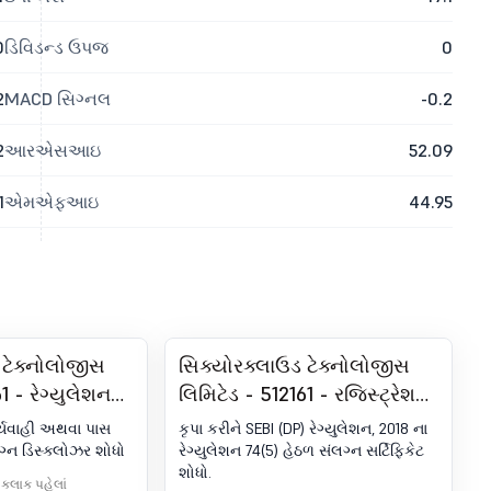
0
ડિવિડન્ડ ઉપજ
0
2
MACD સિગ્નલ
-0.2
2
આરએસઆઇ
52.09
1
એમએફઆઇ
44.95
 ટેક્નોલોજીસ
સિક્યોરક્લાઉડ ટેક્નોલોજીસ
1 - રેગ્યુલેશન
લિમિટેડ - 512161 - રજિસ્ટ્રેશન
ત - લેવામાં
હેઠળ કમ્પ્લાયન્સ-સર્ટિફિકેટ.
ાર્યવાહી અથવા પાસ
કૃપા કરીને SEBI (DP) રેગ્યુલેશન, 2018 ના
ઓ) અથવા પાસ
SEBI (DP) રેગ્યુલેશન્સ, 2018 ના
ગ્ન ડિસ્ક્લોઝર શોધો
રેગ્યુલેશન 74(5) હેઠળ સંલગ્ન સર્ટિફિકેટ
શોધો.
74 (5)
 કલાક પહેલાં