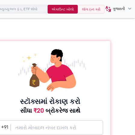
ગુજરાતી
એકાઉન્ટ ખોલો
લૉગ ઇન કરો
સ્ટૉક્સમાં રોકાણ કરો
સીધા
₹20
બ્રોકરેજ સાથે
+91