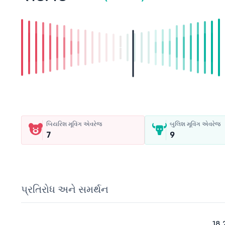
બિયરિશ મૂવિંગ એવરેજ
બુલિશ મૂવિંગ એવરેજ
7
9
પ્રતિરોધ અને સમર્થન
18.