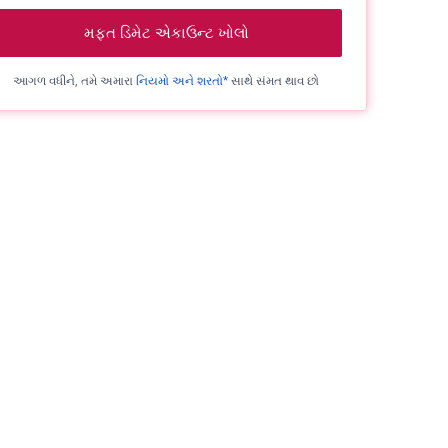
મફત ડિમેટ એકાઉન્ટ ખોલો
આગળ વધીને, તમે અમારા
નિયમો અને શરતો*
સાથે સંમત થાવ છો