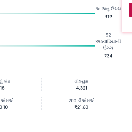
આજનું ઉચ્ચ
₹19
52
અઠવાડિયાની
ઉચ્ચ
₹34
ું બંધ
વૉલ્યુમ
18
4,321
ડીએમએ
200 ડીએમએ
0.10
₹21.60