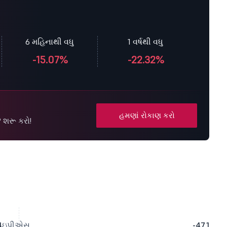
6 મહિનાથી વધુ
1 વર્ષથી વધુ
-15.07%
-22.32%
હમણાં રોકાણ કરો
P શરૂ કરો!
4
ઇપીએસ
-47.1