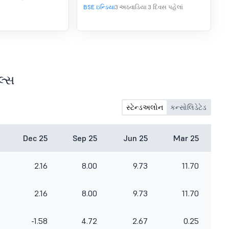
BSE ઇન્ડિયા
3 અઠવાડિયા 3 દિવસ પહેલાં
લ્સ
સ્ટેન્ડઅલોન
કન્સોલિડેટેડ
Dec 25
Sep 25
Jun 25
Mar 25
2.16
8.00
9.73
11.70
2.16
8.00
9.73
11.70
-1.58
4.72
2.67
0.25