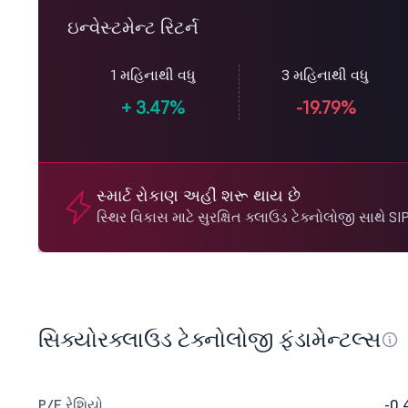
ઇન્વેસ્ટમેન્ટ રિટર્ન
1 મહિનાથી વધુ
3 મહિનાથી વધુ
+
3.47%
-19.79%
સ્માર્ટ રોકાણ અહીં શરૂ થાય છે
સ્થિર વિકાસ માટે સુરક્ષિત ક્લાઉડ ટેક્નોલોજી સાથે SI
સિક્યોરક્લાઉડ ટેક્નોલોજી ફંડામેન્ટલ્સ
P/E રેશિયો
-0.