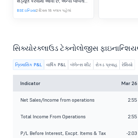
શેડ્યૂલ કરવામાં આવી છે, અન્ય બાબતોની
પરિણામો (સ્ટેન્ડઅલોન અને
સાથે, 30 જૂન, 2026 ના રોજ સમાપ્ત થયેલ
BSE ઇન્ડિયા
2 દિવસ 18 કલાક પહેલાં
કન્સોલિડેટેડ)ની વિચારણા અને
ત્રિમાસિક માટે ઑડિટ ન કરેલા
ફાઇનાન્શિયલ પરિણામો (સ્ટેન્ડઅલોન
મંજૂરી માટે બોર્ડ મીટિંગની સૂચના
અને કન્સોલિડેટેડ) ને ધ્યાનમાં લેવા અને
મંજૂરી આપવા માટે
સિક્યોરક્લાઉડ ટેક્નોલોજીસ ફાઇનાન્શિય
ત્રિમાસિક P&L
વાર્ષિક P&L
બૅલેન્સ શીટ
રોકડ પ્રવાહ
રેશિયો
Indicator
Mar 26
Net Sales/Income from operations
2.55
Total Income From Operations
2.55
P/L Before Interest, Excpt. Items & Tax
-2.03