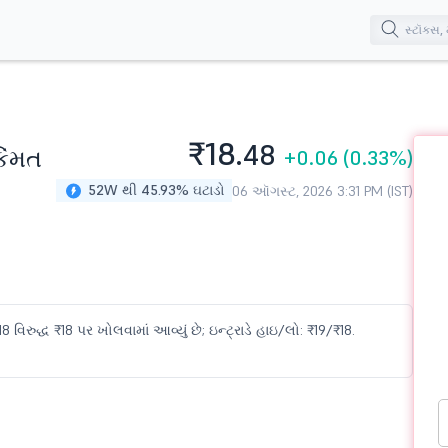
₹18.
48
િંમત
+0.06
(0.33%)
52W થી 45.93% ઘટાડો
06 ઑગસ્ટ, 2026 3:31 PM (IST)
િરુદ્ધ ₹18 પર ખોલવામાં આવ્યું છે; ઇન્ટ્રાડે હાઇ/લો: ₹19/₹18.