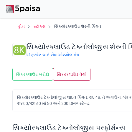
હોમ
સ્ટૉક્સ
સિક્યોરક્લાઉડ શેરની કિંમત
સિક્યોરક્લાઉડ ટેક્નોલોજીસ શેરની ક
સૉફ્ટવેર અને સેવાઓ
સ્મોલ કેપ
સિકરક્લાઉડ ખરીદો
સિકરક્લાઉડ વેચો
સિક્યોરક્લાઉડ ટેક્નોલોજીસ લાઇવ કિંમત: ₹18.48. તે અગાઉના બંધ ₹18 વ
₹19.00/₹21.60 માં 50 અને 200 DMA સ્ટેન્ડ.
સિક્યોરક્લાઉડ ટેક્નોલોજીસ પરફોર્મન્સ