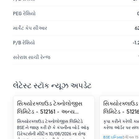
PEG રેશિયો
માર્કેટ કેપ સીઆર
6
P/B રેશિયો
-1.
સરેરાશ સાચી રેન્જ
લેટેસ્ટ સ્ટૉક ન્યૂઝ અપડેટ
સિક્યોરક્લાઉડ ટેક્નોલોજીસ
સિક્યોરક્લાઉડ
લિમિટેડ - 512161 - અન્ય
લિમિટેડ - 51216
બાબતો સાથે, 30 જૂન, 2026 ના
30 હેઠળ જાહેરા
સિક્યોરક્લાઉડ ટેક્નોલોજીસ લિમિટેડે
કૃપા કરીને કરેલી ક
રોજ સમાપ્ત થયેલ ત્રિમાસિક
આવેલ ક્રિયા(
BSE ને જાણ કરી છે કે કંપનીના બોર્ડ ઑફ
કરેલા ઑર્ડર પર સંલ
ડિરેક્ટર્સની મીટિંગ 10/08/2026 ના રોજ
માટે ઑડિટ ન કરેલા નાણાંકીય
કરેલા ઑર્ડર
BSE ઇન્ડિયા
5 દિવસ 15