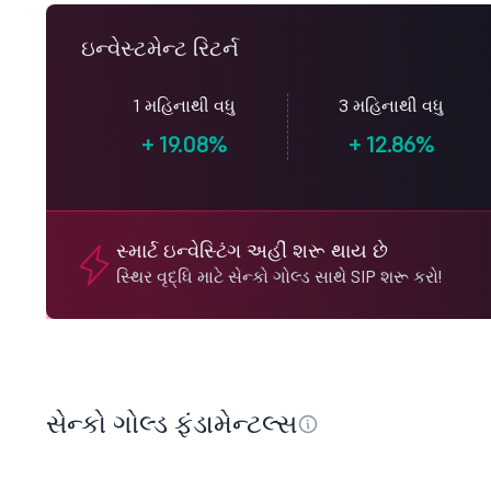
ઇન્વેસ્ટમેન્ટ રિટર્ન
1 મહિનાથી વધુ
3 મહિનાથી વધુ
+
19.08%
+
12.86%
સ્માર્ટ ઇન્વેસ્ટિંગ અહીં શરૂ થાય છે
સ્થિર વૃદ્ધિ માટે સેન્કો ગોલ્ડ સાથે SIP શરૂ કરો!
સેન્કો ગોલ્ડ ફંડામેન્ટલ્સ