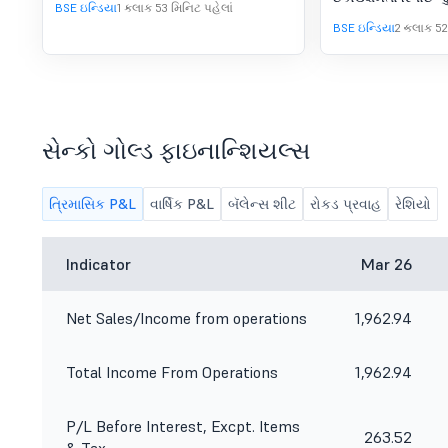
2025-26
BSE ઇન્ડિયા
1 કલાક 53 મિનિટ પહેલાં
BSE ઇન્ડિયા
2 કલાક 52
સેન્કો ગોલ્ડ ફાઇનાન્શિયલ્સ
ત્રિમાસિક P&L
વાર્ષિક P&L
બૅલેન્સ શીટ
રોકડ પ્રવાહ
રેશિયો
Indicator
Mar 26
Net Sales/Income from operations
1,962.94
Total Income From Operations
1,962.94
P/L Before Interest, Excpt. Items
263.52