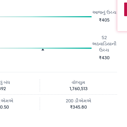
આજનું ઉચ્ચ
₹405
52
અઠવાડિયાની
ઉચ્ચ
₹430
ું બંધ
વૉલ્યુમ
392
1,760,513
ડીએમએ
200 ડીએમએ
0.50
₹345.80