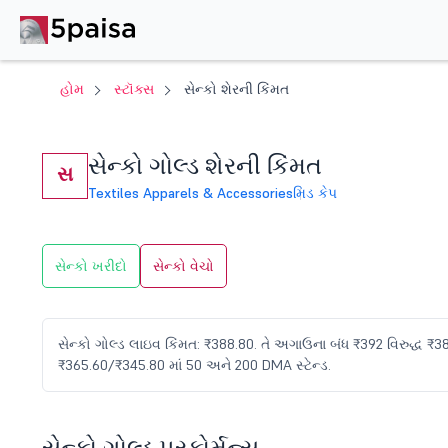
હોમ
સ્ટૉક્સ
સેન્કો શેરની કિંમત
સેન્કો ગોલ્ડ શેરની કિંમત
સ
Textiles Apparels & Accessories
મિડ કેપ
સેન્કો ખરીદો
સેન્કો વેચો
સેન્કો ગોલ્ડ લાઇવ કિંમત: ₹388.80. તે અગાઉના બંધ ₹392 વિરુદ્ધ ₹387
₹365.60/₹345.80 માં 50 અને 200 DMA સ્ટેન્ડ.
સેન્કો ગોલ્ડ પરફોર્મન્સ