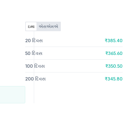
ઇમા
એસએમએ
20 દિવસ
₹385.40
50 દિવસ
₹365.60
100 દિવસ
₹350.50
200 દિવસ
₹345.80