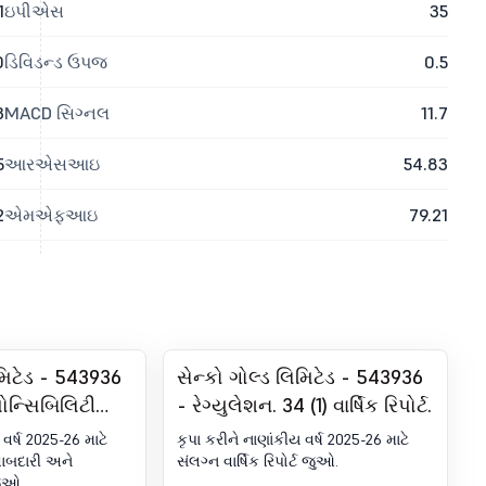
1
ઇપીએસ
35
0
ડિવિડન્ડ ઉપજ
0.5
3
MACD સિગ્નલ
11.7
5
આરએસઆઇ
54.83
2
એમએફઆઇ
79.21
િમિટેડ - 543936
સેન્કો ગોલ્ડ લિમિટેડ - 543936
ોન્સિબિલિટી
- રેગ્યુલેશન. 34 (1) વાર્ષિક રિપોર્ટ.
ટી રિપોર્ટિંગ
 વર્ષ 2025-26 માટે
કૃપા કરીને નાણાંકીય વર્ષ 2025-26 માટે
)
ાબદારી અને
સંલગ્ન વાર્ષિક રિપોર્ટ જુઓ.
જુઓ.