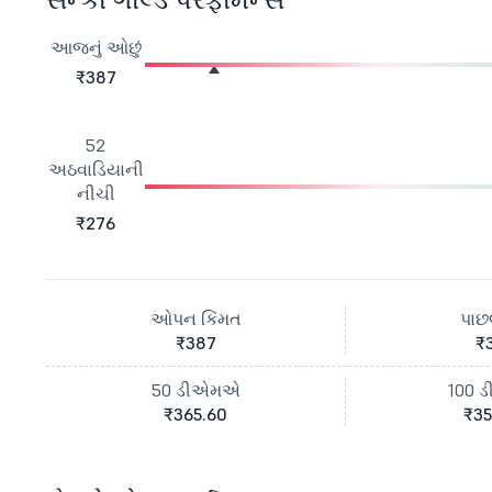
આજનું ઓછું
₹387
52
અઠવાડિયાની
નીચી
₹276
ઓપન કિંમત
પાછલ
₹387
₹
50 ડીએમએ
100 
₹365.60
₹35