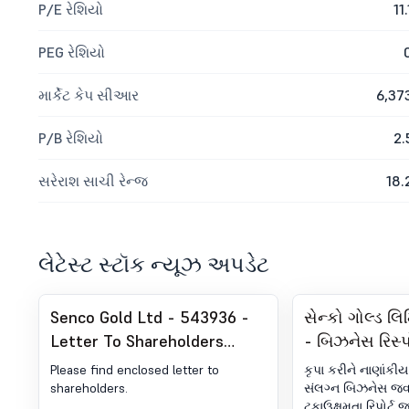
P/E રેશિયો
11.
PEG રેશિયો
માર્કેટ કેપ સીઆર
6,37
P/B રેશિયો
2.
સરેરાશ સાચી રેન્જ
18.
લેટેસ્ટ સ્ટૉક ન્યૂઝ અપડેટ
Senco Gold Ltd - 543936 -
સેન્કો ગોલ્ડ લ
Letter To Shareholders
- બિઝનેસ રિસ્પ
Regarding Web-Link Of The
એન્ડ સસ્ટેનેબિલિ
Please find enclosed letter to
કૃપા કરીને નાણાંકીય
Annual Report For The FY
(બીઆરએસઆર
shareholders.
સંલગ્ન બિઝનેસ જવ
ટકાઉક્ષમતા રિપોર્ટ 