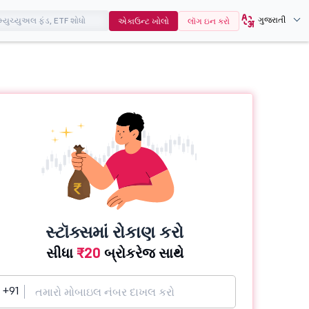
ગુજરાતી
એકાઉન્ટ ખોલો
લૉગ ઇન કરો
સ્ટૉક્સમાં રોકાણ કરો
સીધા
₹20
બ્રોકરેજ સાથે
+91