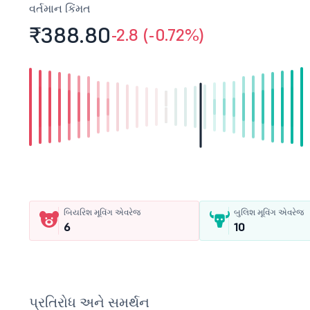
વર્તમાન કિંમત
₹388.
80
-2.8 (-0.72%)
બિયરિશ મૂવિંગ એવરેજ
બુલિશ મૂવિંગ એવરેજ
6
10
પ્રતિરોધ અને સમર્થન