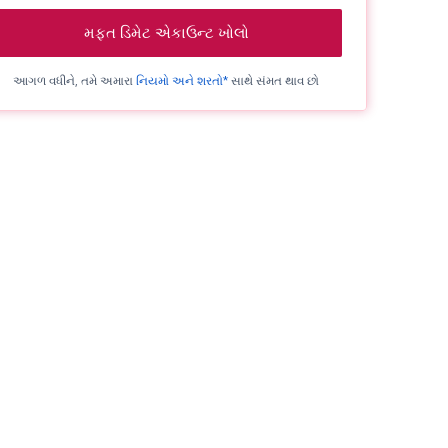
મફત ડિમેટ એકાઉન્ટ ખોલો
આગળ વધીને, તમે અમારા
નિયમો અને શરતો*
સાથે સંમત થાવ છો