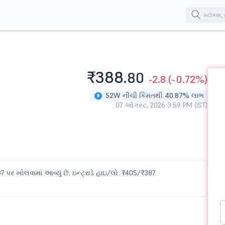
₹388.
80
-2.8
(-0.72%)
52W નીચી કિંમતથી 40.87% લાભ
07 ઑગસ્ટ, 2026 3:59 PM (IST)
 પર ખોલવામાં આવ્યું છે; ઇન્ટ્રાડે હાઇ/લો: ₹405/₹387.