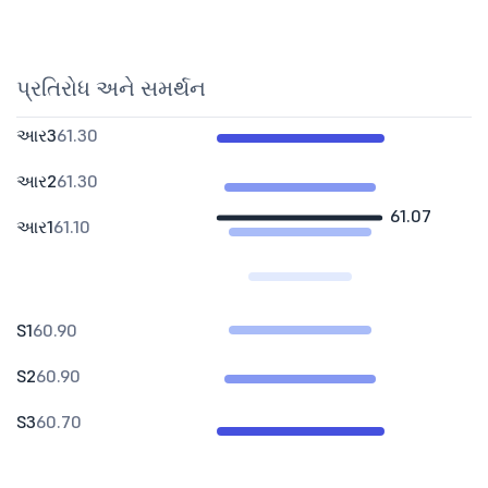
પ્રતિરોધ અને સમર્થન
આર3
61.30
આર2
61.30
61.07
આર1
61.10
S1
60.90
S2
60.90
S3
60.70