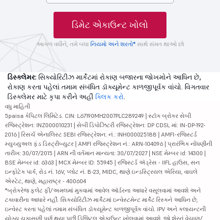
ડિમેટ એકાઉન્ટ ખોલો
આગળ વધીને, તમે બધા
નિયમો અને શરતો*
સાથે સંમત થાઓ છો
ડિસ્ક્લેમર:
સિક્યોરિટીઝ માર્કેટમાં રોકાણ બજારના જોખમોને આધિન છે,
રોકાણ કરતા પહેલાં તમામ સંબંધિત ડૉક્યૂમેન્ટ કાળજીપૂર્વક વાંચો. વિગતવાર
ડિસ્ક્લેમર માટે કૃપા કરીને અહીં
ક્લિક કરો
.
વધુ માહિતી
5paisa કેપિટલ લિમિટેડ. CIN: L67190MH2007PLC289249 | સ્ટૉક બ્રોકર સેબી
રજિસ્ટ્રેશન: INZ000010231 | સેબી ડિપોઝિટરી રજિસ્ટ્રેશન: DP CDSL માં: IN-DP-192-
2016 | રિસર્ચ એનાલિસ્ટ SEBI રજિસ્ટ્રેશન. નં.: INH000025188 | AMFI-રજિસ્ટર્ડ
મ્યુચ્યુઅલ ફંડ ડિસ્ટ્રીબ્યુટર | AMFI રજિસ્ટ્રેશન નં.: ARN-104096 | પ્રારંભિક નોંધણીની
તારીખ: 30/07/2015 | ARN ની વર્તમાન માન્યતા: 30/07/2027 | NSE મેમ્બર id: 14300 |
BSE મેમ્બર id: 6363 | MCX મેમ્બર ID: 55945 | રજિસ્ટર્ડ ઍડ્રેસ - IIFL હાઉસ, સન
ઇન્ફોટેક પાર્ક, રોડ નં. 16V, પ્લોટ નં. B-23, MIDC, થાણે ઇન્ડસ્ટ્રિયલ એરિયા, વાઘલે
એસ્ટેટ, થાણે, મહારાષ્ટ્ર - 400604
*બ્રોકરેજ ફ્લેટ ફી/અમલમાં મુકવામાં આવેલ ઑર્ડરના આધારે વસૂલવામાં આવશે અને
ટકાવારીના આધારે નહીં. સિક્યોરિટીઝ માર્કેટમાં ઇન્વેસ્ટમેન્ટ માર્કેટ રિસ્કને આધિન છે,
ઇન્વેસ્ટ કરતા પહેલાં તમામ સંબંધિત ડૉક્યૂમેન્ટ કાળજીપૂર્વક વાંચો. IPV અને ક્લાયન્ટની
યોગ્ય ચકાસણી પૂર્ણ થયા પછી ડિજિટલ એકાઉન્ટ ખોલવામાં આવશે. જો શેરનું વેચાણ/