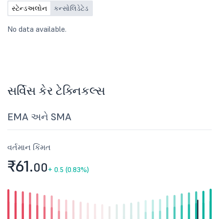
સ્ટેન્ડઅલોન
કન્સોલિડેટેડ
No data available.
સર્વિસ કેર ટેક્નિકલ્સ
EMA અને SMA
વર્તમાન કિંમત
₹61.
00
+
0.5 (0.83%)