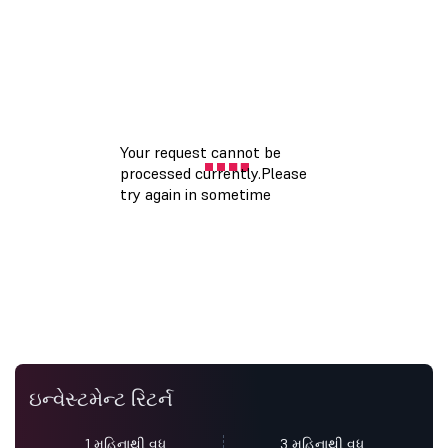
ઇન્વેસ્ટમેન્ટ રિટર્ન
1 મહિનાથી વધુ
3 મહિનાથી વધુ