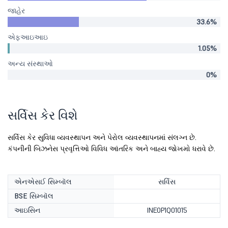
જાહેર
33.6%
એફઆઇઆઇ
1.05%
અન્ય સંસ્થાઓ
0%
સર્વિસ કેર વિશે
સર્વિસ કેર સુવિધા વ્યવસ્થાપન અને પેરોલ વ્યવસ્થાપનમાં સંલગ્ન છે.
કંપનીની બિઝનેસ પ્રવૃત્તિઓ વિવિધ આંતરિક અને બાહ્ય જોખમો ધરાવે છે.
એનએસઈ સિમ્બૉલ
સર્વિસ
BSE સિમ્બૉલ
આઇસિન
INE0P1Q01015