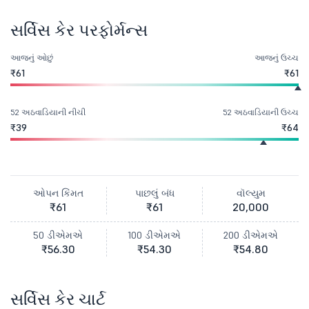
સર્વિસ કેર પરફોર્મન્સ
આજનું ઓછું
આજનું ઉચ્ચ
₹61
₹61
52 અઠવાડિયાની નીચી
52 અઠવાડિયાની ઉચ્ચ
₹39
₹64
ઓપન કિંમત
પાછલું બંધ
વૉલ્યુમ
₹61
₹61
20,000
50 ડીએમએ
100 ડીએમએ
200 ડીએમએ
₹56.30
₹54.30
₹54.80
સર્વિસ કેર ચાર્ટ