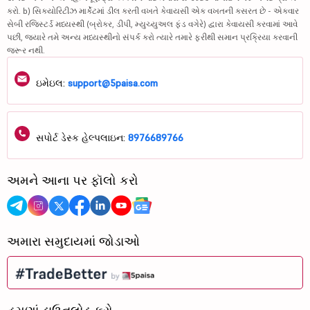
કરો. b) સિક્યોરિટીઝ માર્કેટમાં ડીલ કરતી વખતે કેવાયસી એક વખતની કસરત છે - એકવાર
સેબી રજિસ્ટર્ડ મધ્યસ્થી (બ્રોકર, ડીપી, મ્યુચ્યુઅલ ફંડ વગેરે) દ્વારા કેવાયસી કરવામાં આવે
પછી, જ્યારે તમે અન્ય મધ્યસ્થીનો સંપર્ક કરો ત્યારે તમારે ફરીથી સમાન પ્રક્રિયા કરવાની
જરૂર નથી.
ઇમેઇલ:
support@5paisa.com
સપોર્ટ ડેસ્ક હેલ્પલાઇન:
8976689766
અમને આના પર ફૉલો કરો
અમારા સમુદાયમાં જોડાઓ