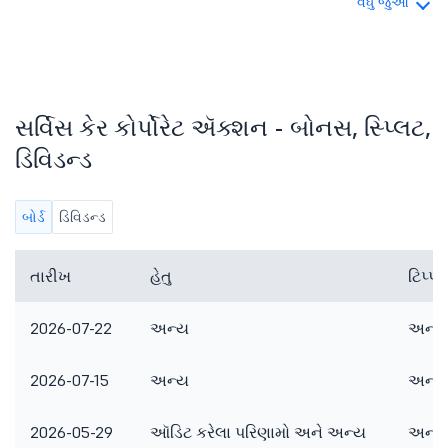
વધુ જુઓ
સર્વિસ કેર કોર્પોરેટ ઍક્શન - બોનસ, સ્પ્લિટ,
ડિવિડન્ડ
બોર્ડ
ડિવિડન્ડ
તારીખ
હેતુ
ટિપ્
2026-07-22
અન્ય
અન્ય 
2026-07-15
અન્ય
અન્ય 
2026-05-29
ઑડિટ કરેલા પરિણામો અને અન્ય
અન્ય 