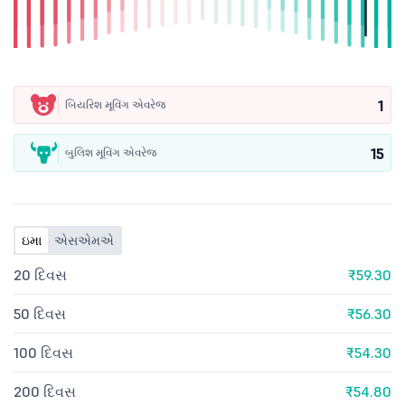
1
બિયરિશ મૂવિંગ એવરેજ
15
બુલિશ મૂવિંગ એવરેજ
ઇમા
એસએમએ
20 દિવસ
₹59.30
50 દિવસ
₹56.30
100 દિવસ
₹54.30
200 દિવસ
₹54.80