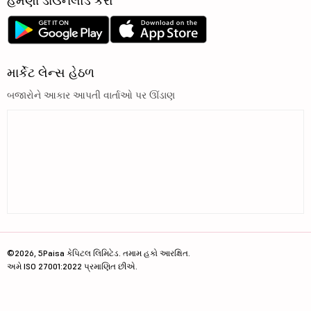
હમણાં ડાઉનલોડ કરો
માર્કેટ લેન્સ હેઠળ
બજારોને આકાર આપતી વાર્તાઓ પર ઊંડાણ
©2026, 5Paisa કેપિટલ લિમિટેડ. તમામ હકો આરક્ષિત.
અમે ISO 27001:2022 પ્રમાણિત છીએ.