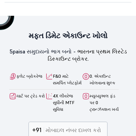
મફત ડિમેટ એકાઉન્ટ ખોલો
5paisa સમુદાયનો ભાગ બનો -
ભારતના પ્રથમ લિસ્ટેડ
ડિસ્કાઉન્ટ બ્રોકર.
ફ્લેટ બ્રોકરેજ
F&O માટે
0. એકાઉન્ટ
સમર્પિત પ્લેટફોર્મ
ખોલવાના શુલ્ક
ચાર્ટ પર ટ્રેડ કરો
4X લીવરેજ
મ્યુચ્યુઅલ ફંડ
સુધીની MTF
પર 0
સુવિધા
ટ્રાન્ઝૅક્શન ખર્ચ
+91