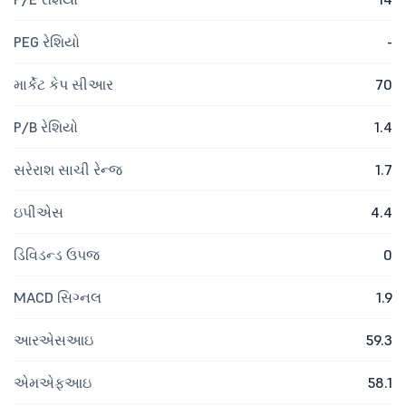
PEG રેશિયો
-
માર્કેટ કેપ સીઆર
70
P/B રેશિયો
1.4
સરેરાશ સાચી રેન્જ
1.7
ઇપીએસ
4.4
ડિવિડન્ડ ઉપજ
0
MACD સિગ્નલ
1.9
આરએસઆઇ
59.3
એમએફઆઇ
58.1