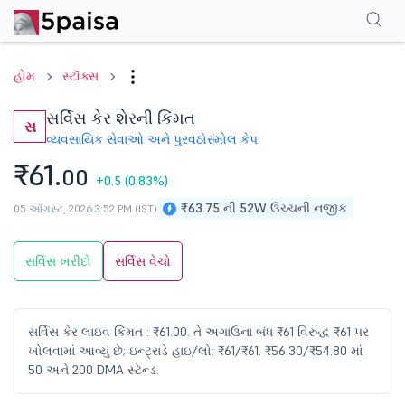
પરફોર્મન્સ
ફાઇનાન્શિયલ્સ
ટેક્નિકલ
ઇવેન્ટ્સ
શેરહોલ્ડિંગ પેટર્ન
વધુ
એફએ
હોમ
સ્ટૉક્સ
સર્વિસ કેર શેરની કિંમત
સ
વ્યવસાયિક સેવાઓ અને પુરવઠો
સ્મોલ કેપ
₹61.
00
+0.5
(0.83%)
₹63.75 ની 52W ઉચ્ચની નજીક
05 ઑગસ્ટ, 2026 3:52 PM (IST)
સર્વિસ ખરીદો
સર્વિસ વેચો
સર્વિસ કેર લાઇવ કિંમત : ₹61.00. તે અગાઉના બંધ ₹61 વિરુદ્ધ ₹61 પર
ખોલવામાં આવ્યું છે; ઇન્ટ્રાડે હાઇ/લો: ₹61/₹61. ₹56.30/₹54.80 માં
50 અને 200 DMA સ્ટેન્ડ.