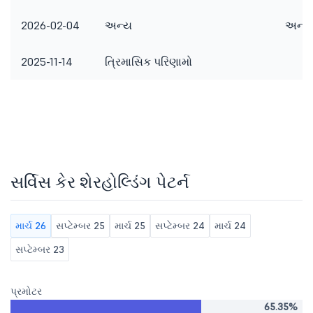
2026-02-04
અન્ય
અન્ય 
2025-11-14
ત્રિમાસિક પરિણામો
સર્વિસ કેર શેરહોલ્ડિંગ પેટર્ન
માર્ચ 26
સપ્ટેમ્બર 25
માર્ચ 25
સપ્ટેમ્બર 24
માર્ચ 24
સપ્ટેમ્બર 23
પ્રમોટર
65.35%