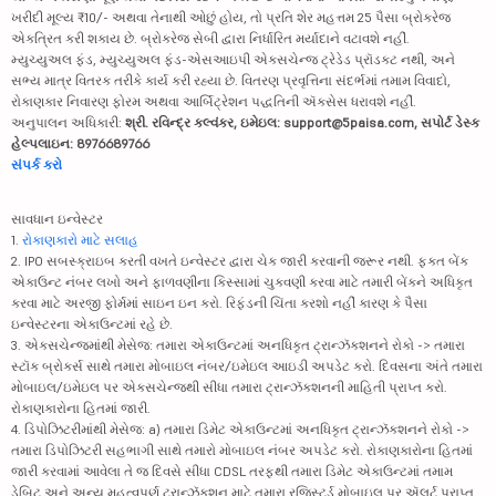
ખરીદી મૂલ્ય ₹10/- અથવા તેનાથી ઓછું હોય, તો પ્રતિ શેર મહત્તમ 25 પૈસા બ્રોકરેજ
એકત્રિત કરી શકાય છે. બ્રોકરેજ સેબી દ્વારા નિર્ધારિત મર્યાદાને વટાવશે નહીં.
મ્યુચ્યુઅલ ફંડ, મ્યુચ્યુઅલ ફંડ-એસઆઇપી એક્સચેન્જ ટ્રેડેડ પ્રૉડક્ટ નથી, અને
સભ્ય માત્ર વિતરક તરીકે કાર્ય કરી રહ્યા છે. વિતરણ પ્રવૃત્તિના સંદર્ભમાં તમામ વિવાદો,
રોકાણકાર નિવારણ ફોરમ અથવા આર્બિટ્રેશન પદ્ધતિની ઍક્સેસ ધરાવશે નહીં.
અનુપાલન અધિકારી:
શ્રી. રવિન્દ્ર કલ્વંકર, ઇમેઇલ: support@5paisa.com, સપોર્ટ ડેસ્ક
હેલ્પલાઇન: 8976689766
સંપર્ક કરો
સાવધાન ઇન્વેસ્ટર
1.
રોકાણકારો માટે સલાહ
2. IPO સબસ્ક્રાઇબ કરતી વખતે ઇન્વેસ્ટર દ્વારા ચેક જારી કરવાની જરૂર નથી. ફક્ત બેંક
એકાઉન્ટ નંબર લખો અને ફાળવણીના કિસ્સામાં ચુકવણી કરવા માટે તમારી બેંકને અધિકૃત
કરવા માટે અરજી ફોર્મમાં સાઇન ઇન કરો. રિફંડની ચિંતા કરશો નહીં કારણ કે પૈસા
ઇન્વેસ્ટરના એકાઉન્ટમાં રહે છે.
3. એક્સચેન્જમાંથી મેસેજ: તમારા એકાઉન્ટમાં અનધિકૃત ટ્રાન્ઝૅક્શનને રોકો -> તમારા
સ્ટૉક બ્રોકર્સ સાથે તમારા મોબાઇલ નંબર/ઇમેઇલ આઇડી અપડેટ કરો. દિવસના અંતે તમારા
મોબાઇલ/ઇમેઇલ પર એક્સચેન્જથી સીધા તમારા ટ્રાન્ઝૅક્શનની માહિતી પ્રાપ્ત કરો.
રોકાણકારોના હિતમાં જારી.
4. ડિપોઝિટરીમાંથી મેસેજ: a) તમારા ડિમેટ એકાઉન્ટમાં અનધિકૃત ટ્રાન્ઝૅક્શનને રોકો ->
તમારા ડિપોઝિટરી સહભાગી સાથે તમારો મોબાઇલ નંબર અપડેટ કરો. રોકાણકારોના હિતમાં
જારી કરવામાં આવેલા તે જ દિવસે સીધા CDSL તરફથી તમારા ડિમેટ એકાઉન્ટમાં તમામ
ડેબિટ અને અન્ય મહત્વપૂર્ણ ટ્રાન્ઝૅક્શન માટે તમારા રજિસ્ટર્ડ મોબાઇલ પર ઍલર્ટ પ્રાપ્ત