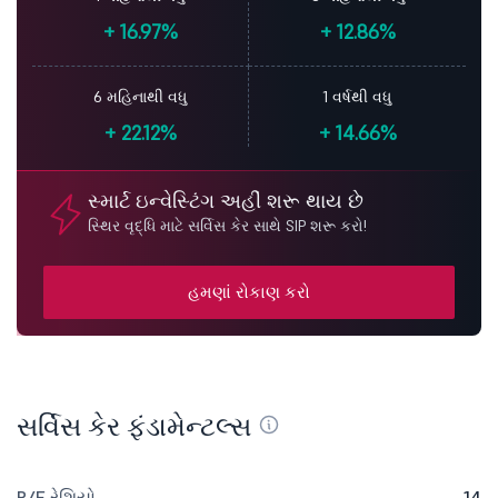
+
16.97%
+
12.86%
6 મહિનાથી વધુ
1 વર્ષથી વધુ
+
22.12%
+
14.66%
સ્માર્ટ ઇન્વેસ્ટિંગ અહીં શરૂ થાય છે
સ્થિર વૃદ્ધિ માટે સર્વિસ કેર સાથે SIP શરૂ કરો!
હમણાં રોકાણ કરો
સર્વિસ કેર ફંડામેન્ટલ્સ
P/E રેશિયો
14