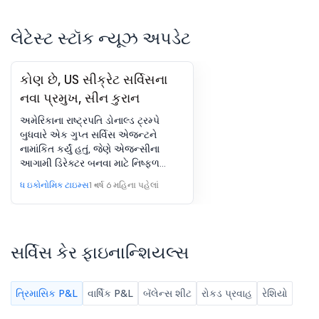
લેટેસ્ટ સ્ટૉક ન્યૂઝ અપડેટ
કોણ છે, US સીક્રેટ સર્વિસના
નવા પ્રમુખ, સીન કુરાન
અમેરિકાના રાષ્ટ્રપતિ ડોનાલ્ડ ટ્રમ્પે
બુધવારે એક ગુપ્ત સર્વિસ એજન્ટને
નામાંકિત કર્યું હતું, જેણે એજન્સીના
આગામી ડિરેક્ટર બનવા માટે નિષ્ફળ
ચૂંટણી રેલી હત્યાના પ્રયાસ દરમિયાન
ધ ઇકોનોમિક ટાઇમ્સ
1 વર્ષ 6 મહિના પહેલાં
તેને એક બંદૂકધારીથી બચાવવા માટે આ
તબક્કે ઝડપી પાડ્યો હતો. રાષ્ટ્રપતિએ
કુરાનની 23 વર્ષની ગુપ્ત સર્વિસ કારકિર્દીની
નોંધ લીધી, જે ત્યારે શરૂ થઈ જ્યારે તેઓ
સર્વિસ કેર ફાઇનાન્શિયલ્સ
નેવાર્ક ફિલ્ડ ઑફિસમાં વિશેષ એજન્ટ
હતા અને રિપબ્લિકનના પ્રથમ
કાર્યકાળમાં રાષ્ટ્રપતિ સુરક્ષા વિભાગના
પ્રમુખ બનવા તરફ દોરી ગયા હતા.
ત્રિમાસિક P&L
વાર્ષિક P&L
બૅલેન્સ શીટ
રોકડ પ્રવાહ
રેશિયો