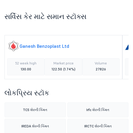
સર્વિસ કેર માટે સમાન સ્ટૉક્સ
Ganesh Benzoplast Ltd
52 week high
Market price
Volume
130.00
122.50
(1.74%)
27826
લોકપ્રિય સ્ટૉક
TCS શેરની કિંમત
Irfc શેરની કિંમત
IREDA શેરની કિંમત
IRCTC શેરની કિંમત