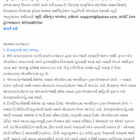
સભ્ય માત્ર વિતરક તરીકે કાર્ય કરી રહ્યા છે. વિતરણ પ્રવૃત્તિના સંદર્ભમાં તમામ વિવાદો,
રોકાણકાર નિવારણ ફોરમ અથવા આર્બિટ્રેશન પદ્ધતિની ઍક્સેસ ધરાવશે નહીં.
અનુપાલન અધિકારી:
શ્રી. રવિન્દ્ર કલ્વંકર, ઇમેઇલ: support@5paisa.com, સપોર્ટ ડેસ્ક
હેલ્પલાઇન: 8976689766
સંપર્ક કરો
સાવધાન ઇન્વેસ્ટર
1.
રોકાણકારો માટે સલાહ
2. IPO સબસ્ક્રાઇબ કરતી વખતે ઇન્વેસ્ટર દ્વારા ચેક જારી કરવાની જરૂર નથી. ફક્ત બેંક
એકાઉન્ટ નંબર લખો અને ફાળવણીના કિસ્સામાં ચુકવણી કરવા માટે તમારી બેંકને અધિકૃત
કરવા માટે અરજી ફોર્મમાં સાઇન ઇન કરો. રિફંડની ચિંતા કરશો નહીં કારણ કે પૈસા
ઇન્વેસ્ટરના એકાઉન્ટમાં રહે છે.
3. એક્સચેન્જમાંથી મેસેજ: તમારા એકાઉન્ટમાં અનધિકૃત ટ્રાન્ઝૅક્શનને રોકો -> તમારા
સ્ટૉક બ્રોકર્સ સાથે તમારા મોબાઇલ નંબર/ઇમેઇલ આઇડી અપડેટ કરો. દિવસના અંતે તમારા
મોબાઇલ/ઇમેઇલ પર એક્સચેન્જથી સીધા તમારા ટ્રાન્ઝૅક્શનની માહિતી પ્રાપ્ત કરો.
રોકાણકારોના હિતમાં જારી.
4. ડિપોઝિટરીમાંથી મેસેજ: a) તમારા ડિમેટ એકાઉન્ટમાં અનધિકૃત ટ્રાન્ઝૅક્શનને રોકો ->
તમારા ડિપોઝિટરી સહભાગી સાથે તમારો મોબાઇલ નંબર અપડેટ કરો. રોકાણકારોના હિતમાં
જારી કરવામાં આવેલા તે જ દિવસે સીધા CDSL તરફથી તમારા ડિમેટ એકાઉન્ટમાં તમામ
ડેબિટ અને અન્ય મહત્વપૂર્ણ ટ્રાન્ઝૅક્શન માટે તમારા રજિસ્ટર્ડ મોબાઇલ પર ઍલર્ટ પ્રાપ્ત
કરો. b) સિક્યોરિટીઝ માર્કેટમાં ડીલ કરતી વખતે કેવાયસી એક વખતની કસરત છે - એકવાર
સેબી રજિસ્ટર્ડ મધ્યસ્થી (બ્રોકર, ડીપી, મ્યુચ્યુઅલ ફંડ વગેરે) દ્વારા કેવાયસી કરવામાં આવે
પછી, જ્યારે તમે અન્ય મધ્યસ્થીનો સંપર્ક કરો ત્યારે તમારે ફરીથી સમાન પ્રક્રિયા કરવાની