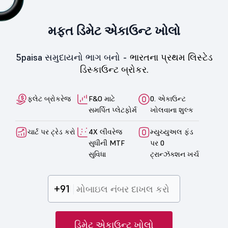
મફત ડિમેટ એકાઉન્ટ ખોલો
5paisa સમુદાયનો ભાગ બનો -
ભારતના પ્રથમ લિસ્ટેડ
ડિસ્કાઉન્ટ બ્રોકર.
ફ્લેટ બ્રોકરેજ
F&O માટે
0. એકાઉન્ટ
સમર્પિત પ્લેટફોર્મ
ખોલવાના શુલ્ક
ચાર્ટ પર ટ્રેડ કરો
4X લીવરેજ
મ્યુચ્યુઅલ ફંડ
સુધીની MTF
પર 0
સુવિધા
ટ્રાન્ઝૅક્શન ખર્ચ
+91
ડિમેટ એકાઉન્ટ ખોલો