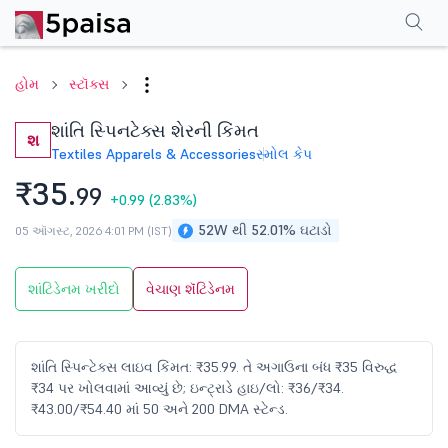
પરફોર્મન્સ
ફાઇનાન્શિયલ્સ
ટેક્નિકલ
ઇવેન્ટ્સ
શેરહોલ્ડિંગ પેટર્ન
વધુ
એફએ
હોમ
સ્ટૉક્સ
શાંતિ સ્પિનટેક્સ શેરની કિંમત
શ
Textiles Apparels & Accessories
સ્મોલ કેપ
₹35.
99
+0.99
(2.83%)
52W થી 52.01% ઘટાડો
05 ઑગસ્ટ, 2026 4:01 PM (IST)
શાંટિડેનમ ખરીદો
વેચાણ શૅંટિડેનમ
શાંતિ સ્પિન્ટેક્સ લાઇવ કિંમત: ₹35.99. તે અગાઉના બંધ ₹35 વિરુદ્ધ
₹34 પર ખોલવામાં આવ્યું છે; ઇન્ટ્રાડે હાઇ/લો: ₹36/₹34.
₹43.00/₹54.40 માં 50 અને 200 DMA સ્ટેન્ડ.