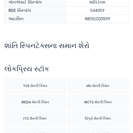
એનએસઈ સિમ્બૉલ
શાંતિડેનમ
BSE સિમ્બૉલ
544059
આઇસિન
INE0QZQ01019
શાંતિ સ્પિનટેક્સના સમાન શેરો
લોકપ્રિય સ્ટૉક
TCS શેરની કિંમત
Irfc શેરની કિંમત
IREDA શેરની કિંમત
IRCTC શેરની કિંમત
ITC શેરની કિંમત
વિપ્રો શેરની કિંમત