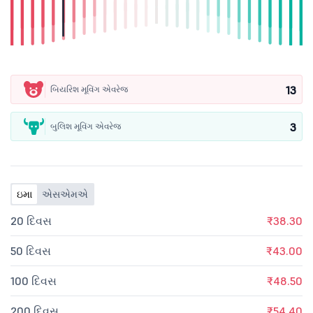
13
બિયરિશ મૂવિંગ એવરેજ
3
બુલિશ મૂવિંગ એવરેજ
ઇમા
એસએમએ
20 દિવસ
₹38.30
50 દિવસ
₹43.00
100 દિવસ
₹48.50
200 દિવસ
₹54.40