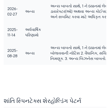
અન્ય બાબતો સાથે, 1 ને ધ્યાનમાં લેવા
2026-
અન્ય
ડાયરેક્ટર(ઓ) અથવા અન્ય કોઈપણ વ્ય
02-27
અને સબમિટ કરવા માટે અધિકૃત કરવા
2025-
અર્ધવાર્ષિક
11-14
પરિણામો
અન્ય બાબતો સાથે, 1 ને ધ્યાનમાં લેવા મ
2025-
અન્ય
બોલાવવાની નોટિસ 2. વૈધાનિક, સચિ
08-28
નિમણૂક. 3. અન્ય બિઝનેસ બાબતો.
શાંતિ સ્પિનટેક્સ શેરહોલ્ડિંગ પેટર્ન