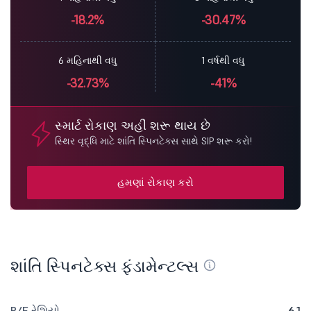
-18.2%
-30.47%
6 મહિનાથી વધુ
1 વર્ષથી વધુ
-32.73%
-41%
સ્માર્ટ રોકાણ અહીં શરૂ થાય છે
સ્થિર વૃદ્ધિ માટે શાંતિ સ્પિનટેક્સ સાથે SIP શરૂ કરો!
હમણાં રોકાણ કરો
શાંતિ સ્પિનટેક્સ ફંડામેન્ટલ્સ
P/E રેશિયો
6.1