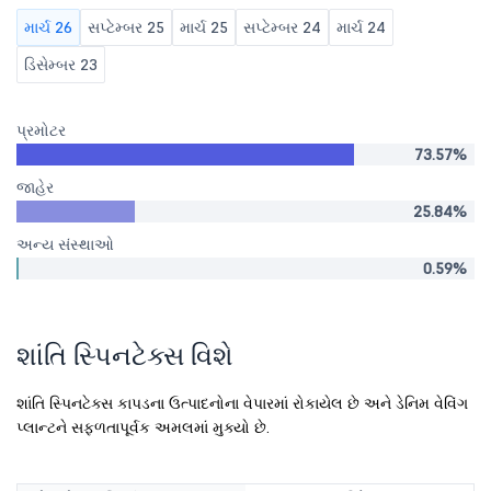
માર્ચ 26
સપ્ટેમ્બર 25
માર્ચ 25
સપ્ટેમ્બર 24
માર્ચ 24
ડિસેમ્બર 23
પ્રમોટર
73.57%
જાહેર
25.84%
અન્ય સંસ્થાઓ
0.59%
શાંતિ સ્પિનટેક્સ વિશે
શાંતિ સ્પિનટેક્સ કાપડના ઉત્પાદનોના વેપારમાં રોકાયેલ છે અને ડેનિમ વેવિંગ
પ્લાન્ટને સફળતાપૂર્વક અમલમાં મુક્યો છે.