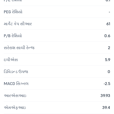
PEG રેશિયો
-
માર્કેટ કેપ સીઆર
61
P/B રેશિયો
0.6
સરેરાશ સાચી રેન્જ
2
ઇપીએસ
5.9
ડિવિડન્ડ ઉપજ
0
MACD સિગ્નલ
-2.5
આરએસઆઇ
39.93
એમએફઆઇ
39.4