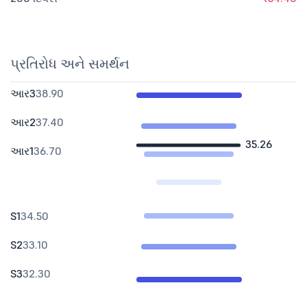
પ્રતિરોધ અને સમર્થન
આર3
38.90
આર2
37.40
35.26
આર1
36.70
S1
34.50
S2
33.10
S3
32.30