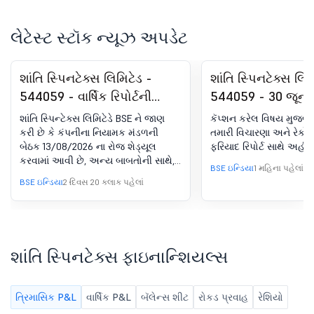
લેટેસ્ટ સ્ટૉક ન્યૂઝ અપડેટ
શાંતિ સ્પિનટેક્સ લિમિટેડ -
શાંતિ સ્પિનટેક્સ લિમ
544059 - વાર્ષિક રિપોર્ટની
544059 - 30 જૂન 
મંજૂરી અને 16Th વાર્ષિક જનરલ
રોજ સમાપ્ત થયેલ ત
શાંતિ સ્પિન્ટેક્સ લિમિટેડે BSE ને જાણ
કૅપ્શન કરેલ વિષય મુજબ, 
મીટિંગના આયોજન માટે બોર્ડ
માટે સિક્યોરિટીઝ એ
કરી છે કે કંપનીના નિયામક મંડળની
તમારી વિચારણા અને રેકોર્ડ 
બેઠક 13/08/2026 ના રોજ શેડ્યૂલ
ફરિયાદ રિપોર્ટ સાથે અહીં 
મીટિંગની સૂચના
એક્સચેન્જ બોર્ડ ઑ
કરવામાં આવી છે, અન્ય બાબતોની સાથે,
(લિસ્ટિંગ જવાબદાર
BSE ઇન્ડિયા
1 મહિના પહેલાં
ડિરેક્ટર્સનો રિપોર્ટ અને 31 માર્ચ, 2026 ના
BSE ઇન્ડિયા
2 દિવસ 20 કલાક પહેલાં
ડિસ્ક્લોઝર આવશ્
રોજ સમાપ્ત થયેલ ફાઇનાન્શિયલ વર્ષ
માટે તેના પરિશિષ્ટો સહિત વાર્ષિક રિપોર્ટને
રેગ્યુલેશન, 2015ના 
ધ્યાનમાં લેવા અને મંજૂરી આપવા,
13(3) મુજબ રોકાણક
કંપનીની 16મી વાર્ષિક સામાન્ય મીટિંગ
ફરિયાદનું સ્ટેટમેન્ટ.
બોલાવવાની નોટિસ, અને ફાઇનાન્શિયલ
શાંતિ સ્પિનટેક્સ ફાઇનાન્શિયલ્સ
વર્ષ 2026-27 માટે આંતરિક ઑડિટર અને
ખર્ચ ઑડિટરની નિમણૂક સહિતની અન્ય
પ્રાસંગિક બાબતો. આ સંદર્ભમાં વિગતવાર
ત્રિમાસિક P&L
વાર્ષિક P&L
બૅલેન્સ શીટ
રોકડ પ્રવાહ
રેશિયો
સૂચના અહીં જોડાયેલ છે.