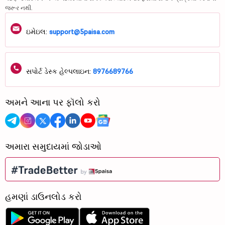
જરૂર નથી.
ઇમેઇલ:
support@5paisa.com
સપોર્ટ ડેસ્ક હેલ્પલાઇન:
8976689766
અમને આના પર ફૉલો કરો
અમારા સમુદાયમાં જોડાઓ
હમણાં ડાઉનલોડ કરો