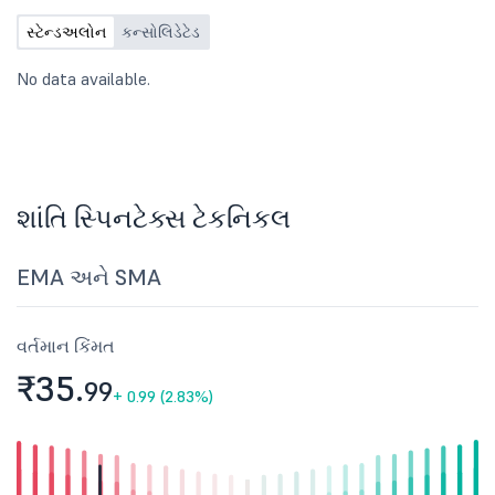
સ્ટેન્ડઅલોન
કન્સોલિડેટેડ
No data available.
શાંતિ સ્પિનટેક્સ ટેકનિકલ
EMA અને SMA
વર્તમાન કિંમત
₹35.
99
+
0.99 (2.83%)