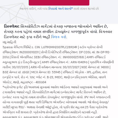
આગળ વધીને, તમે બધા
નિયમો અને શરતો*
સાથે સંમત થાઓ છો
ડિસ્ક્લેમર:
સિક્યોરિટીઝ માર્કેટમાં રોકાણ બજારના જોખમોને આધિન છે,
રોકાણ કરતા પહેલાં તમામ સંબંધિત ડૉક્યૂમેન્ટ કાળજીપૂર્વક વાંચો. વિગતવાર
ડિસ્ક્લેમર માટે કૃપા કરીને અહીં
ક્લિક કરો
.
વધુ માહિતી
5paisa કેપિટલ લિમિટેડ. CIN: L67190MH2007PLC289249 | સ્ટૉક બ્રોકર સેબી
રજિસ્ટ્રેશન: INZ000010231 | સેબી ડિપોઝિટરી રજિસ્ટ્રેશન: DP CDSL માં: IN-DP-192-
2016 | રિસર્ચ એનાલિસ્ટ SEBI રજિસ્ટ્રેશન. નં.: INH000025188 | AMFI-રજિસ્ટર્ડ
મ્યુચ્યુઅલ ફંડ ડિસ્ટ્રીબ્યુટર | AMFI રજિસ્ટ્રેશન નં.: ARN-104096 | પ્રારંભિક નોંધણીની
તારીખ: 30/07/2015 | ARN ની વર્તમાન માન્યતા: 30/07/2027 | NSE મેમ્બર id: 14300 |
BSE મેમ્બર id: 6363 | MCX મેમ્બર ID: 55945 | રજિસ્ટર્ડ ઍડ્રેસ - IIFL હાઉસ, સન
ઇન્ફોટેક પાર્ક, રોડ નં. 16V, પ્લોટ નં. B-23, MIDC, થાણે ઇન્ડસ્ટ્રિયલ એરિયા, વાઘલે
એસ્ટેટ, થાણે, મહારાષ્ટ્ર - 400604
*બ્રોકરેજ ફ્લેટ ફી/અમલમાં મુકવામાં આવેલ ઑર્ડરના આધારે વસૂલવામાં આવશે અને
ટકાવારીના આધારે નહીં. સિક્યોરિટીઝ માર્કેટમાં ઇન્વેસ્ટમેન્ટ માર્કેટ રિસ્કને આધિન છે,
ઇન્વેસ્ટ કરતા પહેલાં તમામ સંબંધિત ડૉક્યૂમેન્ટ કાળજીપૂર્વક વાંચો. IPV અને ક્લાયન્ટની
યોગ્ય ચકાસણી પૂર્ણ થયા પછી ડિજિટલ એકાઉન્ટ ખોલવામાં આવશે. જો શેરનું વેચાણ/
ખરીદી મૂલ્ય ₹10/- અથવા તેનાથી ઓછું હોય, તો પ્રતિ શેર મહત્તમ 25 પૈસા બ્રોકરેજ
એકત્રિત કરી શકાય છે. બ્રોકરેજ સેબી દ્વારા નિર્ધારિત મર્યાદાને વટાવશે નહીં.
મ્યુચ્યુઅલ ફંડ, મ્યુચ્યુઅલ ફંડ-એસઆઇપી એક્સચેન્જ ટ્રેડેડ પ્રૉડક્ટ નથી, અને