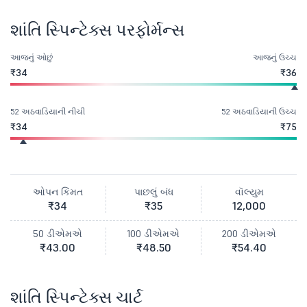
શાંતિ સ્પિન્ટેક્સ પરફોર્મન્સ
આજનું ઓછું
આજનું ઉચ્ચ
₹34
₹36
52 અઠવાડિયાની નીચી
52 અઠવાડિયાની ઉચ્ચ
₹34
₹75
ઓપન કિંમત
પાછલું બંધ
વૉલ્યુમ
₹34
₹35
12,000
50 ડીએમએ
100 ડીએમએ
200 ડીએમએ
₹43.00
₹48.50
₹54.40
શાંતિ સ્પિન્ટેક્સ ચાર્ટ