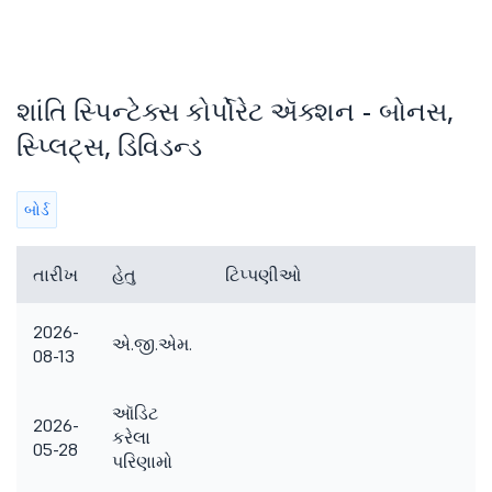
શાંતિ સ્પિન્ટેક્સ કોર્પોરેટ ઍક્શન - બોનસ,
સ્પ્લિટ્સ, ડિવિડન્ડ
બોર્ડ
તારીખ
હેતુ
ટિપ્પણીઓ
2026-
એ.જી.એમ.
08-13
ઑડિટ
2026-
કરેલા
05-28
પરિણામો