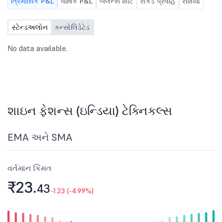
ત્રિમાસિક P&L
વાર્ષિક P&L
બૅલેન્સ શીટ
રોકડ પ્રવાહ
રેશિયો
સ્ટેન્ડઅલોન
કન્સોલિડેટેડ
No data available.
શાઇન ફેશન્સ (ઇન્ડિયા) ટેક્નિકલ્સ
EMA અને SMA
વર્તમાન કિંમત
₹23.
43
-1.23 (-4.99%)