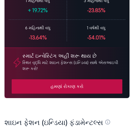
1 મહિનાથી વધુ
3 મહિનાથી વધુ
+
19.72%
-23.85%
6 મહિનાથી વધુ
1 વર્ષથી વધુ
-13.64%
-54.01%
સ્માર્ટ ઇન્વેસ્ટિંગ અહીં શરૂ થાય છે
સ્થિર વૃદ્ધિ માટે શાઇન ફેશન્સ (ઇન્ડિયા) સાથે એસઆઇપી
શરૂ કરો!
હમણાં રોકાણ કરો
શાઇન ફેશન (ઇન્ડિયા) ફંડામેન્ટલ્સ