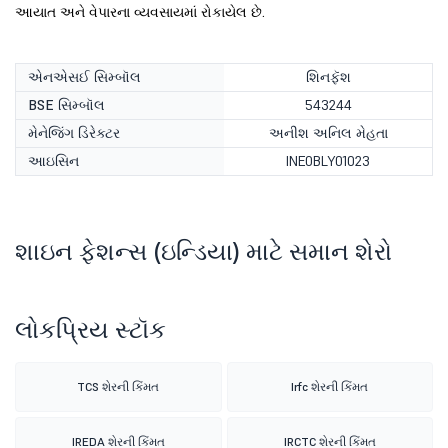
આયાત અને વેપારના વ્યવસાયમાં રોકાયેલ છે.
એનએસઈ સિમ્બૉલ
શિનફૅશ
BSE સિમ્બૉલ
543244
મેનેજિંગ ડિરેક્ટર
અનીશ અનિલ મેહતા
આઇસિન
INE0BLY01023
શાઇન ફેશન્સ (ઇન્ડિયા) માટે સમાન શેરો
લોકપ્રિય સ્ટૉક
TCS શેરની કિંમત
Irfc શેરની કિંમત
IREDA શેરની કિંમત
IRCTC શેરની કિંમત