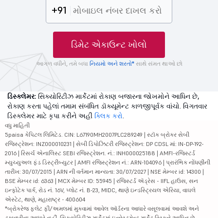
+91
ડિમેટ એકાઉન્ટ ખોલો
આગળ વધીને, તમે બધા
નિયમો અને શરતો*
સાથે સંમત થાઓ છો
ડિસ્ક્લેમર:
સિક્યોરિટીઝ માર્કેટમાં રોકાણ બજારના જોખમોને આધિન છે,
રોકાણ કરતા પહેલાં તમામ સંબંધિત ડૉક્યૂમેન્ટ કાળજીપૂર્વક વાંચો. વિગતવાર
ડિસ્ક્લેમર માટે કૃપા કરીને અહીં
ક્લિક કરો
.
વધુ માહિતી
5paisa કેપિટલ લિમિટેડ. CIN: L67190MH2007PLC289249 | સ્ટૉક બ્રોકર સેબી
રજિસ્ટ્રેશન: INZ000010231 | સેબી ડિપોઝિટરી રજિસ્ટ્રેશન: DP CDSL માં: IN-DP-192-
2016 | રિસર્ચ એનાલિસ્ટ SEBI રજિસ્ટ્રેશન. નં.: INH000025188 | AMFI-રજિસ્ટર્ડ
મ્યુચ્યુઅલ ફંડ ડિસ્ટ્રીબ્યુટર | AMFI રજિસ્ટ્રેશન નં.: ARN-104096 | પ્રારંભિક નોંધણીની
તારીખ: 30/07/2015 | ARN ની વર્તમાન માન્યતા: 30/07/2027 | NSE મેમ્બર id: 14300 |
BSE મેમ્બર id: 6363 | MCX મેમ્બર ID: 55945 | રજિસ્ટર્ડ ઍડ્રેસ - IIFL હાઉસ, સન
ઇન્ફોટેક પાર્ક, રોડ નં. 16V, પ્લોટ નં. B-23, MIDC, થાણે ઇન્ડસ્ટ્રિયલ એરિયા, વાઘલે
એસ્ટેટ, થાણે, મહારાષ્ટ્ર - 400604
*બ્રોકરેજ ફ્લેટ ફી/અમલમાં મુકવામાં આવેલ ઑર્ડરના આધારે વસૂલવામાં આવશે અને
ટકાવારીના આધારે નહીં. સિક્યોરિટીઝ માર્કેટમાં ઇન્વેસ્ટમેન્ટ માર્કેટ રિસ્કને આધિન છે,