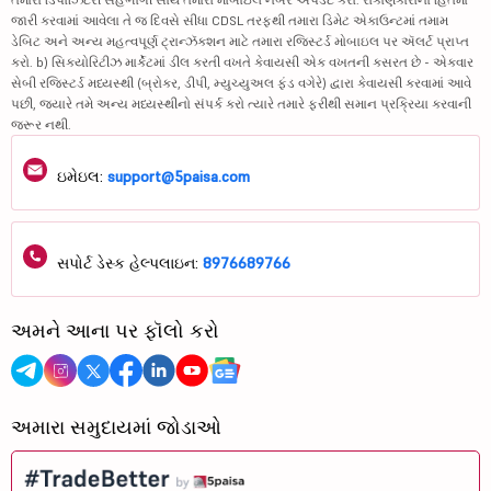
જારી કરવામાં આવેલા તે જ દિવસે સીધા CDSL તરફથી તમારા ડિમેટ એકાઉન્ટમાં તમામ
ડેબિટ અને અન્ય મહત્વપૂર્ણ ટ્રાન્ઝૅક્શન માટે તમારા રજિસ્ટર્ડ મોબાઇલ પર ઍલર્ટ પ્રાપ્ત
કરો. b) સિક્યોરિટીઝ માર્કેટમાં ડીલ કરતી વખતે કેવાયસી એક વખતની કસરત છે - એકવાર
સેબી રજિસ્ટર્ડ મધ્યસ્થી (બ્રોકર, ડીપી, મ્યુચ્યુઅલ ફંડ વગેરે) દ્વારા કેવાયસી કરવામાં આવે
પછી, જ્યારે તમે અન્ય મધ્યસ્થીનો સંપર્ક કરો ત્યારે તમારે ફરીથી સમાન પ્રક્રિયા કરવાની
જરૂર નથી.
ઇમેઇલ:
support@5paisa.com
સપોર્ટ ડેસ્ક હેલ્પલાઇન:
8976689766
અમને આના પર ફૉલો કરો
અમારા સમુદાયમાં જોડાઓ