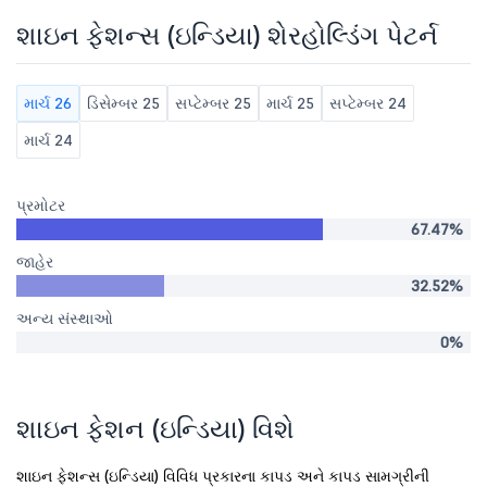
શાઇન ફેશન્સ (ઇન્ડિયા) શેરહોલ્ડિંગ પેટર્ન
માર્ચ 26
ડિસેમ્બર 25
સપ્ટેમ્બર 25
માર્ચ 25
સપ્ટેમ્બર 24
માર્ચ 24
પ્રમોટર
67.47%
જાહેર
32.52%
અન્ય સંસ્થાઓ
0%
શાઇન ફેશન (ઇન્ડિયા) વિશે
શાઇન ફેશન્સ (ઇન્ડિયા) વિવિધ પ્રકારના કાપડ અને કાપડ સામગ્રીની