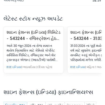
એમએફઆઇ
52.57
લેટેસ્ટ સ્ટૉક ન્યૂઝ અપડેટ
શાઇન ફેશન્સ (ઇન્ડિયા) લિમિટેડ
શાઇન ફેશન્સ (ઇન્ડિ
- 543244 - રજિસ્ટ્રેશન હેઠળ
- 543244 - 31.03.
કમ્પ્લાયન્સ-સર્ટિફિકેટ. SEBI
પૂર્ણ થયેલ ફાઇનાન
અમે 30 જૂન 2026 ના રોજ સમાપ્ત
31.03.2026 ના પૂર્ણ થયેલ 
(DP) રેગ્યુલેશન્સ, 2018 ના 74
અડધા વર્ષ માટે સુધાર
થયેલ ત્રિમાસિક માટે કેમિયો કોર્પોરેટ
વર્ષ માટે સુધારેલ ફાઇનાન્શ
સર્વિસિસ લિમિટેડ, રજિસ્ટ્રાર અને શેર
સબમિટ કરવું એકીકૃત ફા
(5)
ફાઇનાન્શિયલ સ્ટેટમ
ટ્રાન્સફર એજન્ટ (આરટીએ) પાસેથી
પરિણામોમાં મળેલ ક્લેરિકલ
પ્રાપ્ત કમ્પ્લાયન્સ સર્ટિફિકેટ સાથે અહીં
BSE ઇન્ડિયા
3 અઠવાડિયા 3 દિવસ પહેલાં
BSE ઇન્ડિયા
2 મહિના 1 અઠવાડ
સબમિટ કરીએ છીએ.
શાઇન ફેશન્સ (ઇન્ડિયા) ફાઇનાન્શિયલ્સ