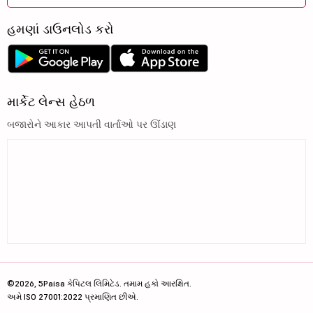
હમણાં ડાઉનલોડ કરો
માર્કેટ લેન્સ હેઠળ
બજારોને આકાર આપતી વાર્તાઓ પર ઊંડાણ
©2026, 5Paisa કેપિટલ લિમિટેડ. તમામ હકો આરક્ષિત.
અમે ISO 27001:2022 પ્રમાણિત છીએ.