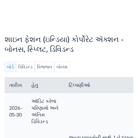
શાઇન ફેશન (ઇન્ડિયા) કોર્પોરેટ ઍક્શન -
બોનસ, સ્પ્લિટ, ડિવિડન્ડ
બોર્ડ
ડિવિડન્ડ
વિભાજન
બોનસ
તારીખ
હેતુ
ટિપ્પણીઓ
ઑડિટ કરેલા
2026-
પરિણામો અને
05-30
અંતિમ
ડિવિડન્ડ
અન્ય બાબતોની સાથે, 1 ને ધ્યાનમાં 