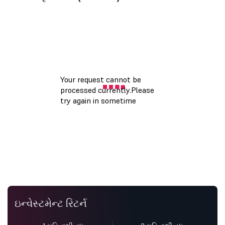
ઇન્વેસ્ટમેન્ટ રિટર્ન