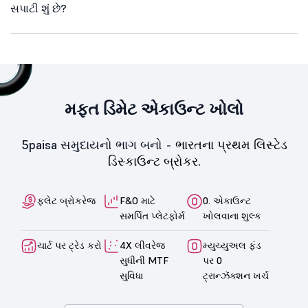
સપાટી શું છે?
મફત ડિમેટ એકાઉન્ટ ખોલો
5paisa સમુદાયનો ભાગ બનો -
ભારતના પ્રથમ લિસ્ટેડ
ડિસ્કાઉન્ટ બ્રોકર.
ફ્લેટ બ્રોકરેજ
F&O માટે
0. એકાઉન્ટ
સમર્પિત પ્લેટફોર્મ
ખોલવાના શુલ્ક
ચાર્ટ પર ટ્રેડ કરો
4X લીવરેજ
મ્યુચ્યુઅલ ફંડ
સુધીની MTF
પર 0
સુવિધા
ટ્રાન્ઝૅક્શન ખર્ચ