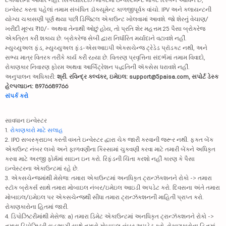
ઇન્વેસ્ટ કરતા પહેલાં તમામ સંબંધિત ડૉક્યૂમેન્ટ કાળજીપૂર્વક વાંચો. IPV અને ક્લાયન્ટની
યોગ્ય ચકાસણી પૂર્ણ થયા પછી ડિજિટલ એકાઉન્ટ ખોલવામાં આવશે. જો શેરનું વેચાણ/
ખરીદી મૂલ્ય ₹10/- અથવા તેનાથી ઓછું હોય, તો પ્રતિ શેર મહત્તમ 25 પૈસા બ્રોકરેજ
એકત્રિત કરી શકાય છે. બ્રોકરેજ સેબી દ્વારા નિર્ધારિત મર્યાદાને વટાવશે નહીં.
મ્યુચ્યુઅલ ફંડ, મ્યુચ્યુઅલ ફંડ-એસઆઇપી એક્સચેન્જ ટ્રેડેડ પ્રૉડક્ટ નથી, અને
સભ્ય માત્ર વિતરક તરીકે કાર્ય કરી રહ્યા છે. વિતરણ પ્રવૃત્તિના સંદર્ભમાં તમામ વિવાદો,
રોકાણકાર નિવારણ ફોરમ અથવા આર્બિટ્રેશન પદ્ધતિની ઍક્સેસ ધરાવશે નહીં.
અનુપાલન અધિકારી:
શ્રી. રવિન્દ્ર કલ્વંકર, ઇમેઇલ: support@5paisa.com, સપોર્ટ ડેસ્ક
હેલ્પલાઇન: 8976689766
સંપર્ક કરો
સાવધાન ઇન્વેસ્ટર
1.
રોકાણકારો માટે સલાહ
2. IPO સબસ્ક્રાઇબ કરતી વખતે ઇન્વેસ્ટર દ્વારા ચેક જારી કરવાની જરૂર નથી. ફક્ત બેંક
એકાઉન્ટ નંબર લખો અને ફાળવણીના કિસ્સામાં ચુકવણી કરવા માટે તમારી બેંકને અધિકૃત
કરવા માટે અરજી ફોર્મમાં સાઇન ઇન કરો. રિફંડની ચિંતા કરશો નહીં કારણ કે પૈસા
ઇન્વેસ્ટરના એકાઉન્ટમાં રહે છે.
3. એક્સચેન્જમાંથી મેસેજ: તમારા એકાઉન્ટમાં અનધિકૃત ટ્રાન્ઝૅક્શનને રોકો -> તમારા
સ્ટૉક બ્રોકર્સ સાથે તમારા મોબાઇલ નંબર/ઇમેઇલ આઇડી અપડેટ કરો. દિવસના અંતે તમારા
મોબાઇલ/ઇમેઇલ પર એક્સચેન્જથી સીધા તમારા ટ્રાન્ઝૅક્શનની માહિતી પ્રાપ્ત કરો.
રોકાણકારોના હિતમાં જારી.
4. ડિપોઝિટરીમાંથી મેસેજ: a) તમારા ડિમેટ એકાઉન્ટમાં અનધિકૃત ટ્રાન્ઝૅક્શનને રોકો ->
તમારા ડિપોઝિટરી સહભાગી સાથે તમારો મોબાઇલ નંબર અપડેટ કરો. રોકાણકારોના હિતમાં