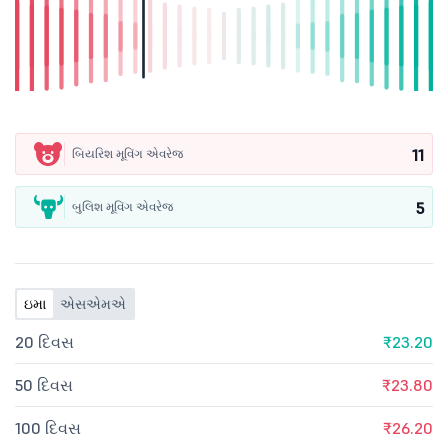
11
બિયરિશ મૂવિંગ એવરેજ
5
બુલિશ મૂવિંગ એવરેજ
ઇમા
એસએમએ
20 દિવસ
₹23.20
50 દિવસ
₹23.80
100 દિવસ
₹26.20