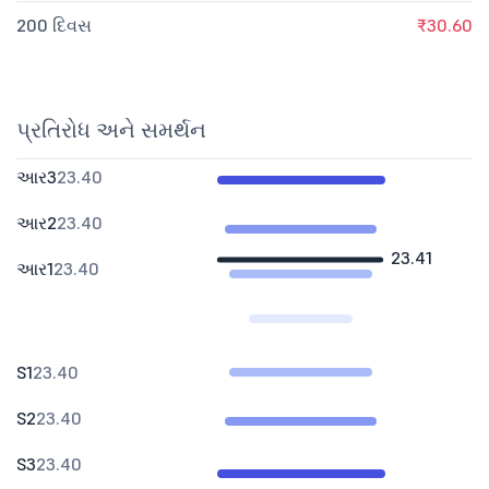
200 દિવસ
₹30.60
પ્રતિરોધ અને સમર્થન
આર3
23.40
આર2
23.40
23.41
આર1
23.40
S1
23.40
S2
23.40
S3
23.40