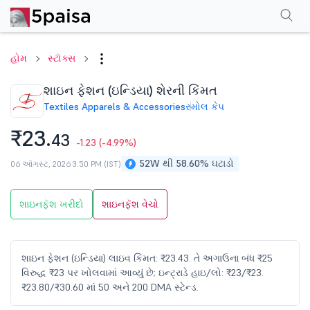
પરફોર્મન્સ
ફાઇનાન્શિયલ્સ
ટેક્નિકલ
ઇવેન્ટ્સ
શેરહોલ્ડિંગ પેટર્ન
વધુ
એફએ
હોમ
સ્ટૉક્સ
શાઇન ફેશન (ઇન્ડિયા) શેરની કિંમત
Textiles Apparels & Accessories
સ્મોલ કેપ
₹23.
43
-1.23
(-4.99%)
52W થી 58.60% ઘટાડો
06 ઑગસ્ટ, 2026 3:50 PM (IST)
શાઇનફૅશ ખરીદો
શાઇનફૅશ વેચો
શાઇન ફેશન (ઇન્ડિયા) લાઇવ કિંમત: ₹23.43. તે અગાઉના બંધ ₹25
વિરુદ્ધ ₹23 પર ખોલવામાં આવ્યું છે; ઇન્ટ્રાડે હાઇ/લો: ₹23/₹23.
₹23.80/₹30.60 માં 50 અને 200 DMA સ્ટેન્ડ.