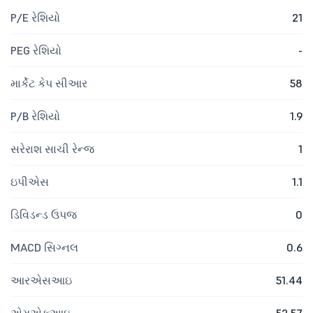
P/E રેશિયો
21
PEG રેશિયો
-
માર્કેટ કેપ સીઆર
58
P/B રેશિયો
1.9
સરેરાશ સાચી રેન્જ
1
ઇપીએસ
1.1
ડિવિડન્ડ ઉપજ
0
MACD સિગ્નલ
0.6
આરએસઆઇ
51.44