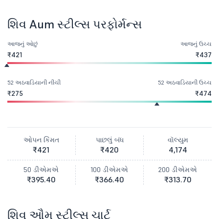
શિવ Aum સ્ટીલ્સ પરફોર્મન્સ
આજનું ઓછું
આજનું ઉચ્ચ
₹421
₹437
52 અઠવાડિયાની નીચી
52 અઠવાડિયાની ઉચ્ચ
₹275
₹474
ઓપન કિંમત
પાછલું બંધ
વૉલ્યુમ
₹421
₹420
4,174
50 ડીએમએ
100 ડીએમએ
200 ડીએમએ
₹395.40
₹366.40
₹313.70
શિવ ઔમ સ્ટીલ્સ ચાર્ટ