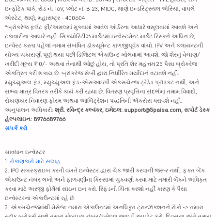
ઇન્ફોટેક પાર્ક, રોડ નં. 16V, પ્લોટ નં. B-23, MIDC, થાણે ઇન્ડસ્ટ્રિયલ એરિયા, વાઘલે
એસ્ટેટ, થાણે, મહારાષ્ટ્ર - 400604
*બ્રોકરેજ ફ્લેટ ફી/અમલમાં મુકવામાં આવેલ ઑર્ડરના આધારે વસૂલવામાં આવશે અને
ટકાવારીના આધારે નહીં. સિક્યોરિટીઝ માર્કેટમાં ઇન્વેસ્ટમેન્ટ માર્કેટ રિસ્કને આધિન છે,
ઇન્વેસ્ટ કરતા પહેલાં તમામ સંબંધિત ડૉક્યૂમેન્ટ કાળજીપૂર્વક વાંચો. IPV અને ક્લાયન્ટની
યોગ્ય ચકાસણી પૂર્ણ થયા પછી ડિજિટલ એકાઉન્ટ ખોલવામાં આવશે. જો શેરનું વેચાણ/
ખરીદી મૂલ્ય ₹10/- અથવા તેનાથી ઓછું હોય, તો પ્રતિ શેર મહત્તમ 25 પૈસા બ્રોકરેજ
એકત્રિત કરી શકાય છે. બ્રોકરેજ સેબી દ્વારા નિર્ધારિત મર્યાદાને વટાવશે નહીં.
મ્યુચ્યુઅલ ફંડ, મ્યુચ્યુઅલ ફંડ-એસઆઇપી એક્સચેન્જ ટ્રેડેડ પ્રૉડક્ટ નથી, અને
સભ્ય માત્ર વિતરક તરીકે કાર્ય કરી રહ્યા છે. વિતરણ પ્રવૃત્તિના સંદર્ભમાં તમામ વિવાદો,
રોકાણકાર નિવારણ ફોરમ અથવા આર્બિટ્રેશન પદ્ધતિની ઍક્સેસ ધરાવશે નહીં.
અનુપાલન અધિકારી:
શ્રી. રવિન્દ્ર કલ્વંકર, ઇમેઇલ: support@5paisa.com, સપોર્ટ ડેસ્ક
હેલ્પલાઇન: 8976689766
સંપર્ક કરો
સાવધાન ઇન્વેસ્ટર
1.
રોકાણકારો માટે સલાહ
2. IPO સબસ્ક્રાઇબ કરતી વખતે ઇન્વેસ્ટર દ્વારા ચેક જારી કરવાની જરૂર નથી. ફક્ત બેંક
એકાઉન્ટ નંબર લખો અને ફાળવણીના કિસ્સામાં ચુકવણી કરવા માટે તમારી બેંકને અધિકૃત
કરવા માટે અરજી ફોર્મમાં સાઇન ઇન કરો. રિફંડની ચિંતા કરશો નહીં કારણ કે પૈસા
ઇન્વેસ્ટરના એકાઉન્ટમાં રહે છે.
3. એક્સચેન્જમાંથી મેસેજ: તમારા એકાઉન્ટમાં અનધિકૃત ટ્રાન્ઝૅક્શનને રોકો -> તમારા
સ્ટૉક બ્રોકર્સ સાથે તમારા મોબાઇલ નંબર/ઇમેઇલ આઇડી અપડેટ કરો. દિવસના અંતે તમારા