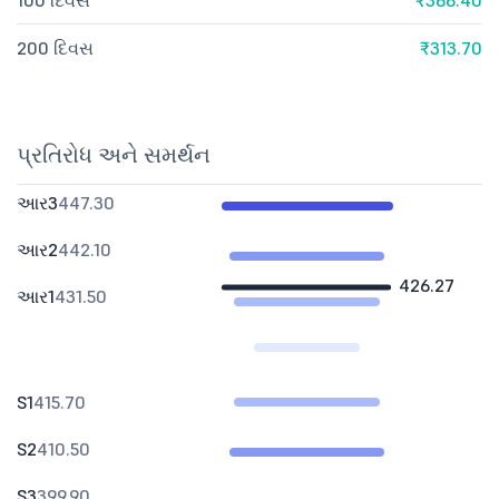
100 દિવસ
₹366.40
200 દિવસ
₹313.70
પ્રતિરોધ અને સમર્થન
આર3
447.30
આર2
442.10
426.27
આર1
431.50
S1
415.70
S2
410.50
S3
399.90