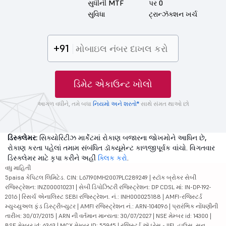
સુધીની MTF
પર 0
સુવિધા
ટ્રાન્ઝૅક્શન ખર્ચ
+91
ડિમેટ એકાઉન્ટ ખોલો
આગળ વધીને, તમે બધા
નિયમો અને શરતો*
સાથે સંમત થાઓ છો
ડિસ્ક્લેમર:
સિક્યોરિટીઝ માર્કેટમાં રોકાણ બજારના જોખમોને આધિન છે,
રોકાણ કરતા પહેલાં તમામ સંબંધિત ડૉક્યૂમેન્ટ કાળજીપૂર્વક વાંચો. વિગતવાર
ડિસ્ક્લેમર માટે કૃપા કરીને અહીં
ક્લિક કરો
.
વધુ માહિતી
5paisa કેપિટલ લિમિટેડ. CIN: L67190MH2007PLC289249 | સ્ટૉક બ્રોકર સેબી
રજિસ્ટ્રેશન: INZ000010231 | સેબી ડિપોઝિટરી રજિસ્ટ્રેશન: DP CDSL માં: IN-DP-192-
2016 | રિસર્ચ એનાલિસ્ટ SEBI રજિસ્ટ્રેશન. નં.: INH000025188 | AMFI-રજિસ્ટર્ડ
મ્યુચ્યુઅલ ફંડ ડિસ્ટ્રીબ્યુટર | AMFI રજિસ્ટ્રેશન નં.: ARN-104096 | પ્રારંભિક નોંધણીની
તારીખ: 30/07/2015 | ARN ની વર્તમાન માન્યતા: 30/07/2027 | NSE મેમ્બર id: 14300 |
BSE મેમ્બર id: 6363 | MCX મેમ્બર ID: 55945 | રજિસ્ટર્ડ ઍડ્રેસ - IIFL હાઉસ, સન