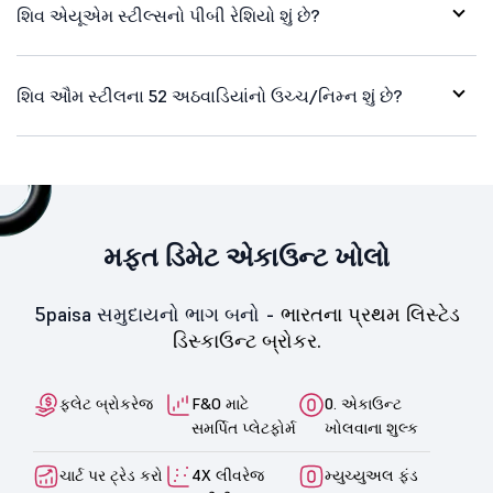
શિવ એયૂએમ સ્ટીલ્સનો પીબી રેશિયો શું છે?
શિવ ઔમ સ્ટીલના 52 અઠવાડિયાંનો ઉચ્ચ/નિમ્ન શું છે?
મફત ડિમેટ એકાઉન્ટ ખોલો
5paisa સમુદાયનો ભાગ બનો -
ભારતના પ્રથમ લિસ્ટેડ
ડિસ્કાઉન્ટ બ્રોકર.
ફ્લેટ બ્રોકરેજ
F&O માટે
0. એકાઉન્ટ
સમર્પિત પ્લેટફોર્મ
ખોલવાના શુલ્ક
ચાર્ટ પર ટ્રેડ કરો
4X લીવરેજ
મ્યુચ્યુઅલ ફંડ