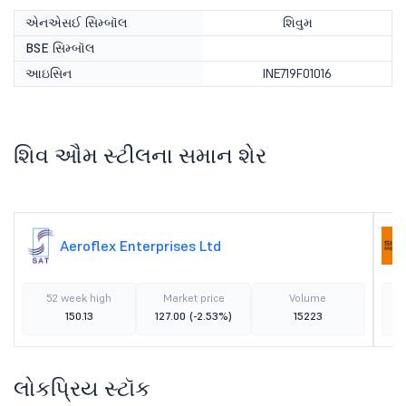
એનએસઈ સિમ્બૉલ
શિવુમ
BSE સિમ્બૉલ
આઇસિન
INE719F01016
શિવ ઔમ સ્ટીલના સમાન શેર
Aeroflex Enterprises Ltd
52 week high
Market price
Volume
150.13
127.00
(-2.53%)
15223
લોકપ્રિય સ્ટૉક