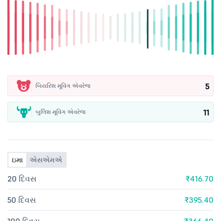
5
બિયરિશ મૂવિંગ એવરેજ
11
બુલિશ મૂવિંગ એવરેજ
ઇમા
એસએમએ
20 દિવસ
₹416.70
50 દિવસ
₹395.40