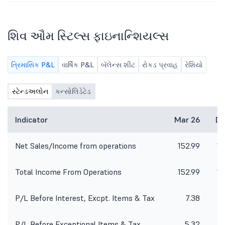
શિવ ઔમ સ્ટિલ્સ ફાઇનાન્શિયલ્સ
ત્રિમાસિક P&L
વાર્ષિક P&L
બૅલેન્સ શીટ
રોકડ પ્રવાહ
રેશિયો
સ્ટેન્ડઅલોન
કન્સોલિડેટેડ
Indicator
Mar 26
De
Net Sales/Income from operations
152.99
15
Total Income From Operations
152.99
15
P/L Before Interest, Excpt. Items & Tax
7.38
P/L Before Exceptional Items & Tax
5.32