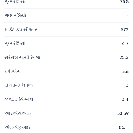
P/E રેશિયો
75.5
PEG રેશિયો
-
માર્કેટ કેપ સીઆર
573
P/B રેશિયો
4.7
સરેરાશ સાચી રેન્જ
22.3
ઇપીએસ
5.6
ડિવિડન્ડ ઉપજ
0
MACD સિગ્નલ
8.4
આરએસઆઇ
53.59
એમએફઆઇ
85.11