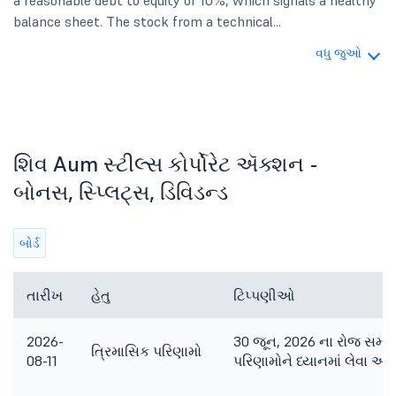
a reasonable debt to equity of 10%, which signals a healthy
balance sheet. The stock from a technical...
વધુ જુઓ
શિવ Aum સ્ટીલ્સ કોર્પોરેટ ઍક્શન -
બોનસ, સ્પ્લિટ્સ, ડિવિડન્ડ
બોર્ડ
તારીખ
હેતુ
ટિપ્પણીઓ
2026-
30 જૂન, 2026 ના રોજ સમાપ
ત્રિમાસિક પરિણામો
08-11
પરિણામોને ધ્યાનમાં લેવા અન