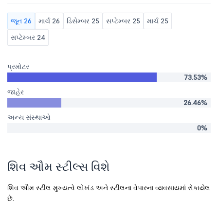
જૂન 26
માર્ચ 26
ડિસેમ્બર 25
સપ્ટેમ્બર 25
માર્ચ 25
સપ્ટેમ્બર 24
પ્રમોટર
73.53%
જાહેર
26.46%
અન્ય સંસ્થાઓ
0%
શિવ ઔમ સ્ટીલ્સ વિશે
શિવ ઔમ સ્ટીલ મુખ્યત્વે લોખંડ અને સ્ટીલના વેપારના વ્યવસાયમાં રોકાયેલ
છે.