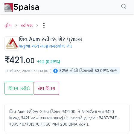
પરફોર્મન્સ
ફાઇનાન્શિયલ્સ
ટેક્નિકલ
ઇવેન્ટ્સ
શેરહોલ્ડિંગ પેટર્ન
વધુ
એફએ
હોમ
સ્ટૉક્સ
શિવ Aum સ્ટીલ્સ શેર પ્રાઇસ
ધાતુઓ અને ખાણકામ
સ્મોલ કેપ
₹421.
00
+1.2
(0.29%)
52W નીચી કિંમતથી 53.09% લાભ
07 ઑગસ્ટ, 2026 3:53 PM (IST)
શિવમ ખરીદો
સેલ શિવમ
શિવ Aum સ્ટીલ્સ લાઇવ કિંમત: ₹421.00. તે અગાઉના બંધ ₹420
વિરુદ્ધ ₹421 પર ખોલવામાં આવ્યું છે; ઇન્ટ્રાડે હાઇ/લો: ₹437/₹421.
₹395.40/₹313.70 માં 50 અને 200 DMA સ્ટેન્ડ.