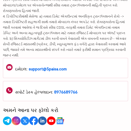
મોબાઇલ/ઇમેઇલ પર એક્સચેન્જથી સીધા તમારા ટ્રાન્ઝૅક્શનની માહિતી પ્રાપ્ત કરો.
રોકાણકારોના હિતમાં જારી.
4. ડિપોઝિટરીમાંથી મેસેજ: a) તમારા ડિમેટ એકાઉન્ટમાં અનધિકૃત ટ્રાન્ઝૅક્શનને રોકો ->
તમારા ડિપોઝિટરી સહભાગી સાથે તમારો મોબાઇલ નંબર અપડેટ કરો. રોકાણકારોના હિતમાં
જારી કરવામાં આવેલા તે જ દિવસે સીધા CDSL તરફથી તમારા ડિમેટ એકાઉન્ટમાં તમામ
ડેબિટ અને અન્ય મહત્વપૂર્ણ ટ્રાન્ઝૅક્શન માટે તમારા રજિસ્ટર્ડ મોબાઇલ પર ઍલર્ટ પ્રાપ્ત
કરો. b) સિક્યોરિટીઝ માર્કેટમાં ડીલ કરતી વખતે કેવાયસી એક વખતની કસરત છે - એકવાર
સેબી રજિસ્ટર્ડ મધ્યસ્થી (બ્રોકર, ડીપી, મ્યુચ્યુઅલ ફંડ વગેરે) દ્વારા કેવાયસી કરવામાં આવે
પછી, જ્યારે તમે અન્ય મધ્યસ્થીનો સંપર્ક કરો ત્યારે તમારે ફરીથી સમાન પ્રક્રિયા કરવાની
જરૂર નથી.
ઇમેઇલ:
support@5paisa.com
સપોર્ટ ડેસ્ક હેલ્પલાઇન:
8976689766
અમને આના પર ફૉલો કરો