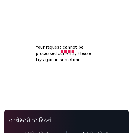
ઇન્વેસ્ટમેન્ટ રિટર્ન