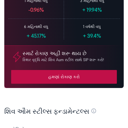
1 મહિનાથી વધુ
3 મહિનાથી વધુ
-0.96%
+
19.94%
6 મહિનાથી વધુ
1 વર્ષથી વધુ
+
45.17%
+
39.4%
સ્માર્ટ રોકાણ અહીં શરૂ થાય છે
સ્થિર વૃદ્ધિ માટે શિવ Aum સ્ટીલ સાથે SIP શરૂ કરો!
હમણાં રોકાણ કરો
શિવ ઔમ સ્ટીલ્સ ફન્ડામેન્ટલ્સ