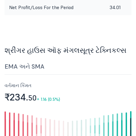
Net Profit/Loss For the Period
34.01
શ્રીંગર હાઉસ ઑફ મંગલસૂત્ર ટેક્નિકલ્સ
EMA અને SMA
વર્તમાન કિંમત
₹234.
50
+
1.16 (0.5%)