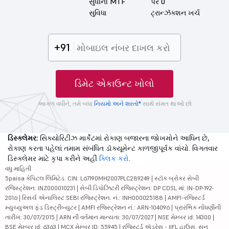
સુધીની MTF
પર 0
સુવિધા
ટ્રાન્ઝૅક્શન ખર્ચ
+91
ડિમેટ એકાઉન્ટ ખોલો
આગળ વધીને, તમે બધા
નિયમો અને શરતો*
સાથે સંમત થાઓ છો
ડિસ્ક્લેમર:
સિક્યોરિટીઝ માર્કેટમાં રોકાણ બજારના જોખમોને આધિન છે,
રોકાણ કરતા પહેલાં તમામ સંબંધિત ડૉક્યૂમેન્ટ કાળજીપૂર્વક વાંચો. વિગતવાર
ડિસ્ક્લેમર માટે કૃપા કરીને અહીં
ક્લિક કરો
.
વધુ માહિતી
5paisa કેપિટલ લિમિટેડ. CIN: L67190MH2007PLC289249 | સ્ટૉક બ્રોકર સેબી
રજિસ્ટ્રેશન: INZ000010231 | સેબી ડિપોઝિટરી રજિસ્ટ્રેશન: DP CDSL માં: IN-DP-192-
2016 | રિસર્ચ એનાલિસ્ટ SEBI રજિસ્ટ્રેશન. નં.: INH000025188 | AMFI-રજિસ્ટર્ડ
મ્યુચ્યુઅલ ફંડ ડિસ્ટ્રીબ્યુટર | AMFI રજિસ્ટ્રેશન નં.: ARN-104096 | પ્રારંભિક નોંધણીની
તારીખ: 30/07/2015 | ARN ની વર્તમાન માન્યતા: 30/07/2027 | NSE મેમ્બર id: 14300 |
BSE મેમ્બર id: 6363 | MCX મેમ્બર ID: 55945 | રજિસ્ટર્ડ ઍડ્રેસ - IIFL હાઉસ, સન