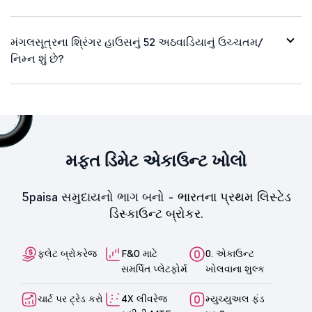
મંગલસૂત્રના શ્રિંગર હાઉસનું 52 અઠવાડિયાનું ઉચ્ચતમ/
નિમ્ન શું છે?
મફત ડિમેટ એકાઉન્ટ ખોલો
5paisa સમુદાયનો ભાગ બનો -
ભારતના પ્રથમ લિસ્ટેડ
ડિસ્કાઉન્ટ બ્રોકર.
ફ્લેટ બ્રોકરેજ
F&O માટે
0. એકાઉન્ટ
સમર્પિત પ્લેટફોર્મ
ખોલવાના શુલ્ક
ચાર્ટ પર ટ્રેડ કરો
4X લીવરેજ
મ્યુચ્યુઅલ ફંડ