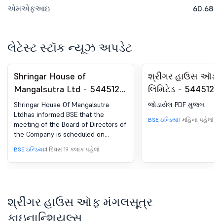
એમએફઆઇ
60.68
લેટેસ્ટ સ્ટૉક ન્યૂઝ અપડેટ
Shringar House of
શ્રીંગર હાઉસ ઑફ 
Mangalsutra Ltd - 544512 -
લિમિટેડ - 544512 -
Board Meeting Intimation
રજિસ્ટ્રેશન હેઠળ 
Shringar House Of Mangalsutra
જોડાયેલ PDF મુજબ
for Inter-Alia Considering
સર્ટિફિકેટ. SEBI (DP
Ltdhas informed BSE that the
BSE ઇન્ડિયા
1 મહિના પહેલાં
meeting of the Board of Directors of
And Approving Following
રેગ્યુલેશન્સ, 2018 ન
the Company is scheduled on
Matters: 1. Standalone
12/08/2026 ,inter alia, to consider
BSE ઇન્ડિયા
4 દિવસ 19 કલાક પહેલાં
Unaudited Financial Results
and approve 1. Standalone Unaudited
Financial Results of the Company for
Of The Company For The
the quarter ended June 30, 2026. 2.
Quarter Ended June 30,
Any other business item with
2026. 2. Any Other Business
permission of the chair In
શ્રીંગર હાઉસ ઑફ મંગલસૂત્ર
Item With Permission Of
accordance with the SEBI
(Prohibition of Insider Trading)
ફાઇનાન્શિયલ્સ
The Chair