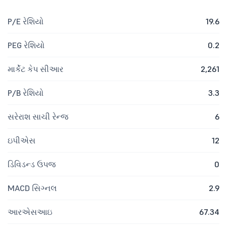
P/E રેશિયો
19.6
PEG રેશિયો
0.2
માર્કેટ કેપ સીઆર
2,261
P/B રેશિયો
3.3
સરેરાશ સાચી રેન્જ
6
ઇપીએસ
12
ડિવિડન્ડ ઉપજ
0
MACD સિગ્નલ
2.9
આરએસઆઇ
67.34