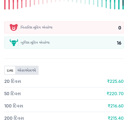
0
બિયરિશ મૂવિંગ એવરેજ
16
બુલિશ મૂવિંગ એવરેજ
ઇમા
એસએમએ
20 દિવસ
₹225.60
50 દિવસ
₹220.70
100 દિવસ
₹216.60
200 દિવસ
₹215.40