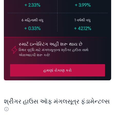
+
2.33%
+
3.99%
6 મહિનાથી વધુ
1 વર્ષથી વધુ
+
0.33%
+
42.12%
સ્માર્ટ ઇન્વેસ્ટિંગ અહીં શરૂ થાય છે
સ્થિર વૃદ્ધિ માટે મંગલસૂત્રના શ્રીંગર હાઉસ સાથે
એસઆઇપી શરૂ કરો!
હમણાં રોકાણ કરો
શ્રીંગર હાઉસ ઑફ મંગલસૂત્ર ફંડામેન્ટલ્સ