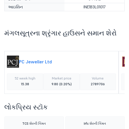
આઇસિન
INE1B3L01017
મંગલસૂત્રના શ્રૃંગાર હાઉસને સમાન શેરો
PC Jeweller Ltd
52 week high
Market price
Volume
15.38
9.80
(0.20%)
2789706
લોકપ્રિય સ્ટૉક
TCS શેરની કિંમત
Irfc શેરની કિંમત