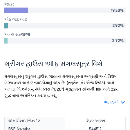
જાહેર
19.53%
એફઆઇઆઇ
2.92%
અન્ય સંસ્થાઓ
2.72%
શ્રીંગર હાઉસ ઑફ મંગલસૂત્ર વિશે
મંગલસૂત્રનું શ્રૃંગાર હાઉસ ભારતના મંગલસૂત્રના અગ્રણી અને વિશેષ
ડિઝાઇનર્સ અને ઉત્પાદકોમાંનું એક છે. (સ્ત્રોત: કેરએજ રિપોર્ટ). અમે
અમારા બિઝનેસ-ટુ-બિઝનેસ ("B2B") ગ્રાહકોને સોનાની 18k અને 22k
શુદ્ધતામાં અમેરિકન ડાયમંડ, ક્યુ...
વધુ જુઓ
એનએસઈ સિમ્બૉલ
શ્રિંગઆર્મ્સ
BSE સિમ્બૉલ
544512