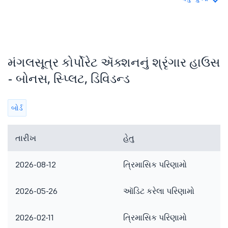
મંગલસૂત્ર કોર્પોરેટ ઍક્શનનું શ્રૃંગાર હાઉસ
- બોનસ, સ્પ્લિટ, ડિવિડન્ડ
બોર્ડ
તારીખ
હેતુ
2026-08-12
ત્રિમાસિક પરિણામો
2026-05-26
ઑડિટ કરેલા પરિણામો
2026-02-11
ત્રિમાસિક પરિણામો