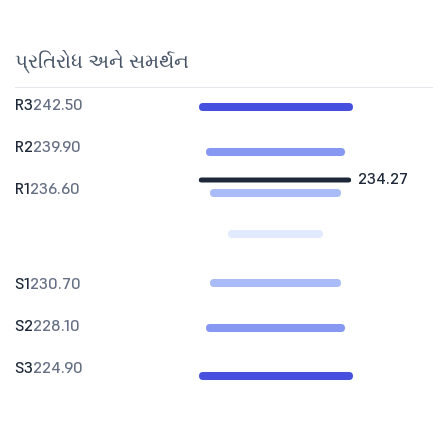
પ્રતિરોધ અને સમર્થન
R3
242.50
R2
239.90
234.27
R1
236.60
S1
230.70
S2
228.10
S3
224.90