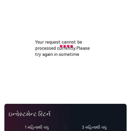
ઇન્વેસ્ટમેન્ટ રિટર્ન
1 મહિનાથી વધુ
3 મહિનાથી વધુ