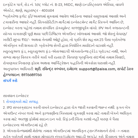
ઇન્ફોટેક પાર્ક, રોડ નં. 16V, પ્લોટ નં. B-23, MIDC, થાણે ઇન્ડસ્ટ્રિયલ એરિયા, વાઘલે
એસ્ટેટ, થાણે, મહારાષ્ટ્ર - 400604
*બ્રોકરેજ ફ્લેટ ફી/અમલમાં મુકવામાં આવેલ ઑર્ડરના આધારે વસૂલવામાં આવશે અને
ટકાવારીના આધારે નહીં. સિક્યોરિટીઝ માર્કેટમાં ઇન્વેસ્ટમેન્ટ માર્કેટ રિસ્કને આધિન છે,
ઇન્વેસ્ટ કરતા પહેલાં તમામ સંબંધિત ડૉક્યૂમેન્ટ કાળજીપૂર્વક વાંચો. IPV અને ક્લાયન્ટની
યોગ્ય ચકાસણી પૂર્ણ થયા પછી ડિજિટલ એકાઉન્ટ ખોલવામાં આવશે. જો શેરનું વેચાણ/
ખરીદી મૂલ્ય ₹10/- અથવા તેનાથી ઓછું હોય, તો પ્રતિ શેર મહત્તમ 25 પૈસા બ્રોકરેજ
એકત્રિત કરી શકાય છે. બ્રોકરેજ સેબી દ્વારા નિર્ધારિત મર્યાદાને વટાવશે નહીં.
મ્યુચ્યુઅલ ફંડ, મ્યુચ્યુઅલ ફંડ-એસઆઇપી એક્સચેન્જ ટ્રેડેડ પ્રૉડક્ટ નથી, અને
સભ્ય માત્ર વિતરક તરીકે કાર્ય કરી રહ્યા છે. વિતરણ પ્રવૃત્તિના સંદર્ભમાં તમામ વિવાદો,
રોકાણકાર નિવારણ ફોરમ અથવા આર્બિટ્રેશન પદ્ધતિની ઍક્સેસ ધરાવશે નહીં.
અનુપાલન અધિકારી:
શ્રી. રવિન્દ્ર કલ્વંકર, ઇમેઇલ: support@5paisa.com, સપોર્ટ ડેસ્ક
હેલ્પલાઇન: 8976689766
સંપર્ક કરો
સાવધાન ઇન્વેસ્ટર
1.
રોકાણકારો માટે સલાહ
2. IPO સબસ્ક્રાઇબ કરતી વખતે ઇન્વેસ્ટર દ્વારા ચેક જારી કરવાની જરૂર નથી. ફક્ત બેંક
એકાઉન્ટ નંબર લખો અને ફાળવણીના કિસ્સામાં ચુકવણી કરવા માટે તમારી બેંકને અધિકૃત
કરવા માટે અરજી ફોર્મમાં સાઇન ઇન કરો. રિફંડની ચિંતા કરશો નહીં કારણ કે પૈસા
ઇન્વેસ્ટરના એકાઉન્ટમાં રહે છે.
3. એક્સચેન્જમાંથી મેસેજ: તમારા એકાઉન્ટમાં અનધિકૃત ટ્રાન્ઝૅક્શનને રોકો -> તમારા
સ્ટૉક બ્રોકર્સ સાથે તમારા મોબાઇલ નંબર/ઇમેઇલ આઇડી અપડેટ કરો. દિવસના અંતે તમારા