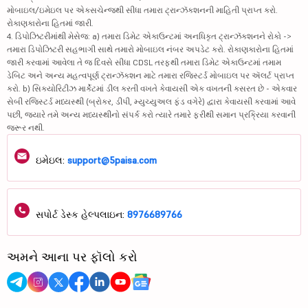
મોબાઇલ/ઇમેઇલ પર એક્સચેન્જથી સીધા તમારા ટ્રાન્ઝૅક્શનની માહિતી પ્રાપ્ત કરો.
રોકાણકારોના હિતમાં જારી.
4. ડિપોઝિટરીમાંથી મેસેજ: a) તમારા ડિમેટ એકાઉન્ટમાં અનધિકૃત ટ્રાન્ઝૅક્શનને રોકો ->
તમારા ડિપોઝિટરી સહભાગી સાથે તમારો મોબાઇલ નંબર અપડેટ કરો. રોકાણકારોના હિતમાં
જારી કરવામાં આવેલા તે જ દિવસે સીધા CDSL તરફથી તમારા ડિમેટ એકાઉન્ટમાં તમામ
ડેબિટ અને અન્ય મહત્વપૂર્ણ ટ્રાન્ઝૅક્શન માટે તમારા રજિસ્ટર્ડ મોબાઇલ પર ઍલર્ટ પ્રાપ્ત
કરો. b) સિક્યોરિટીઝ માર્કેટમાં ડીલ કરતી વખતે કેવાયસી એક વખતની કસરત છે - એકવાર
સેબી રજિસ્ટર્ડ મધ્યસ્થી (બ્રોકર, ડીપી, મ્યુચ્યુઅલ ફંડ વગેરે) દ્વારા કેવાયસી કરવામાં આવે
પછી, જ્યારે તમે અન્ય મધ્યસ્થીનો સંપર્ક કરો ત્યારે તમારે ફરીથી સમાન પ્રક્રિયા કરવાની
જરૂર નથી.
ઇમેઇલ:
support@5paisa.com
સપોર્ટ ડેસ્ક હેલ્પલાઇન:
8976689766
અમને આના પર ફૉલો કરો