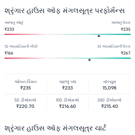
શ્રૃંગાર હાઉસ ઑફ મંગલસૂત્ર પરફોર્મન્સ
આજનું ઓછું
આજનું ઉચ્ચ
₹233
₹235
52 અઠવાડિયાની નીચી
52 અઠવાડિયાની ઉચ્ચ
₹166
₹267
ઓપન કિંમત
પાછલું બંધ
વૉલ્યુમ
₹235
₹233
15,098
50 ડીએમએ
100 ડીએમએ
200 ડીએમએ
₹220.70
₹216.60
₹215.40
શ્રૃંગાર હાઉસ ઑફ મંગલસૂત્ર ચાર્ટ