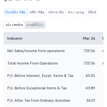
Regulations, 2015 and in terms of the
Company''s Code of Conduct for
Regulating, Monitoring and
ત્રિમાસિક P&L
વાર્ષિક P&L
બૅલેન્સ શીટ
રોકડ પ્રવાહ
રેશિયો
Reporting of Trading by Insiders of
the Company, we have intimated
સ્ટેન્ડઅલોન
about the closure of Trading Window
કન્સોલિડેટેડ
vide our letter dated June 23, 2026.
The Trading Window shall continue
Indicator
Mar 26
De
to remain closed till 48 hours from
the announcement of the financial
results of the Company for the
Net Sales/Income from operations
725.56
65
quarter ended June 30, 2026.
Total Income From Operations
725.56
65
P/L Before Interest, Excpt. Items & Tax
45.55
4
P/L Before Exceptional Items & Tax
43.89
4
P/L After Tax from Ordinary Activities
34.01