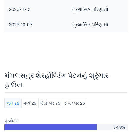
2025-11-12
ત્રિમાસિક પરિણામો
2025-10-07
ત્રિમાસિક પરિણામો
મંગલસૂત્ર શેરહોલ્ડિંગ પેટર્નનું શ્રૃંગાર
હાઉસ
જૂન 26
માર્ચ 26
ડિસેમ્બર 25
સપ્ટેમ્બર 25
પ્રમોટર
74.8%