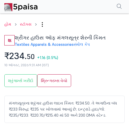
પરફોર્મન્સ
ફાઇનાન્શિયલ્સ
ટેક્નિકલ
ઇવેન્ટ્સ
શેરહોલ્ડિંગ પેટર્ન
વધુ
એફએ
હોમ
સ્ટૉક્સ
શ્રીંગર હાઉસ ઑફ મંગલસૂત્ર શેરની કિંમત
શ
Textiles Apparels & Accessories
સ્મોલ કેપ
₹234.
50
+1.16
(0.5%)
10 ઑગસ્ટ, 2026 9:31 AM (IST)
શ્રૃંગાર્મ્સ ખરીદો
શ્રિન્ગરમ્સ વેચો
મંગલસૂત્રના શ્રૃંગાર હાઉસ લાઇવ કિંમત: ₹234.50. તે અગાઉના બંધ
₹233 વિરુદ્ધ ₹235 પર ખોલવામાં આવ્યું છે; ઇન્ટ્રાડે હાઇ/લો:
₹235/₹233. ₹220.70/₹215.40 માં 50 અને 200 DMA સ્ટેન્ડ.