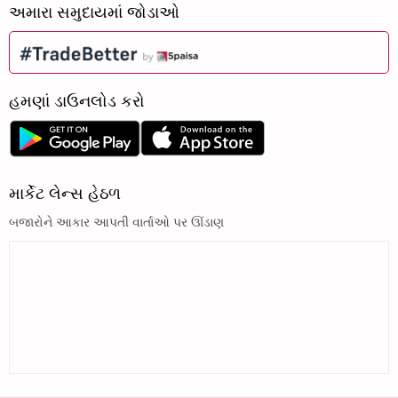
અમારા સમુદાયમાં જોડાઓ
હમણાં ડાઉનલોડ કરો
માર્કેટ લેન્સ હેઠળ
બજારોને આકાર આપતી વાર્તાઓ પર ઊંડાણ