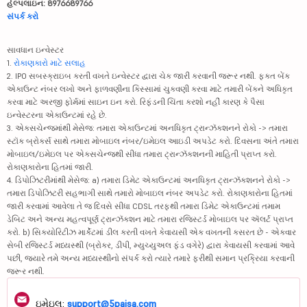
હેલ્પલાઇન: 8976689766
સંપર્ક કરો
સાવધાન ઇન્વેસ્ટર
1.
રોકાણકારો માટે સલાહ
2. IPO સબસ્ક્રાઇબ કરતી વખતે ઇન્વેસ્ટર દ્વારા ચેક જારી કરવાની જરૂર નથી. ફક્ત બેંક
એકાઉન્ટ નંબર લખો અને ફાળવણીના કિસ્સામાં ચુકવણી કરવા માટે તમારી બેંકને અધિકૃત
કરવા માટે અરજી ફોર્મમાં સાઇન ઇન કરો. રિફંડની ચિંતા કરશો નહીં કારણ કે પૈસા
ઇન્વેસ્ટરના એકાઉન્ટમાં રહે છે.
3. એક્સચેન્જમાંથી મેસેજ: તમારા એકાઉન્ટમાં અનધિકૃત ટ્રાન્ઝૅક્શનને રોકો -> તમારા
સ્ટૉક બ્રોકર્સ સાથે તમારા મોબાઇલ નંબર/ઇમેઇલ આઇડી અપડેટ કરો. દિવસના અંતે તમારા
મોબાઇલ/ઇમેઇલ પર એક્સચેન્જથી સીધા તમારા ટ્રાન્ઝૅક્શનની માહિતી પ્રાપ્ત કરો.
રોકાણકારોના હિતમાં જારી.
4. ડિપોઝિટરીમાંથી મેસેજ: a) તમારા ડિમેટ એકાઉન્ટમાં અનધિકૃત ટ્રાન્ઝૅક્શનને રોકો ->
તમારા ડિપોઝિટરી સહભાગી સાથે તમારો મોબાઇલ નંબર અપડેટ કરો. રોકાણકારોના હિતમાં
જારી કરવામાં આવેલા તે જ દિવસે સીધા CDSL તરફથી તમારા ડિમેટ એકાઉન્ટમાં તમામ
ડેબિટ અને અન્ય મહત્વપૂર્ણ ટ્રાન્ઝૅક્શન માટે તમારા રજિસ્ટર્ડ મોબાઇલ પર ઍલર્ટ પ્રાપ્ત
કરો. b) સિક્યોરિટીઝ માર્કેટમાં ડીલ કરતી વખતે કેવાયસી એક વખતની કસરત છે - એકવાર
સેબી રજિસ્ટર્ડ મધ્યસ્થી (બ્રોકર, ડીપી, મ્યુચ્યુઅલ ફંડ વગેરે) દ્વારા કેવાયસી કરવામાં આવે
પછી, જ્યારે તમે અન્ય મધ્યસ્થીનો સંપર્ક કરો ત્યારે તમારે ફરીથી સમાન પ્રક્રિયા કરવાની
જરૂર નથી.
ઇમેઇલ:
support@5paisa.com