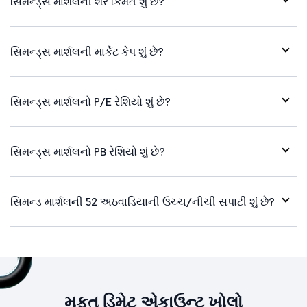
સિમન્ડ્સ માર્શલની શેર કિંમત શું છે?
સિમન્ડ્સ માર્શલની માર્કેટ કેપ શું છે?
સિમન્ડ્સ માર્શલનો P/E રેશિયો શું છે?
સિમન્ડ્સ માર્શલનો PB રેશિયો શું છે?
સિમન્ડ માર્શલની 52 અઠવાડિયાની ઉચ્ચ/નીચી સપાટી શું છે?
મફત ડિમેટ એકાઉન્ટ ખોલો