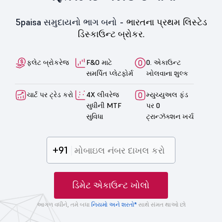
5paisa સમુદાયનો ભાગ બનો -
ભારતના પ્રથમ લિસ્ટેડ
ડિસ્કાઉન્ટ બ્રોકર.
ફ્લેટ બ્રોકરેજ
F&O માટે
0. એકાઉન્ટ
સમર્પિત પ્લેટફોર્મ
ખોલવાના શુલ્ક
ચાર્ટ પર ટ્રેડ કરો
4X લીવરેજ
મ્યુચ્યુઅલ ફંડ
સુધીની MTF
પર 0
સુવિધા
ટ્રાન્ઝૅક્શન ખર્ચ
+91
ડિમેટ એકાઉન્ટ ખોલો
આગળ વધીને, તમે બધા
નિયમો અને શરતો*
સાથે સંમત થાઓ છો