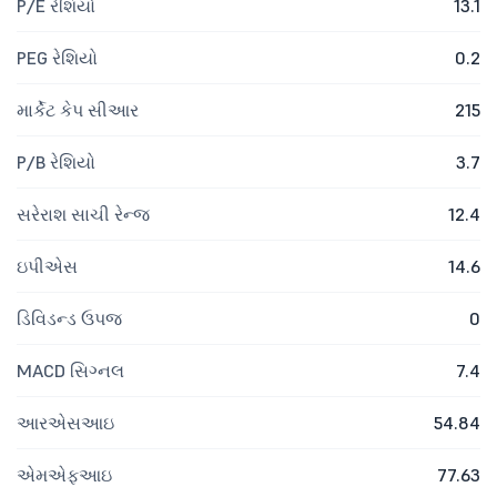
P/E રેશિયો
13.1
PEG રેશિયો
0.2
માર્કેટ કેપ સીઆર
215
P/B રેશિયો
3.7
સરેરાશ સાચી રેન્જ
12.4
ઇપીએસ
14.6
ડિવિડન્ડ ઉપજ
0
MACD સિગ્નલ
7.4
આરએસઆઇ
54.84
એમએફઆઇ
77.63