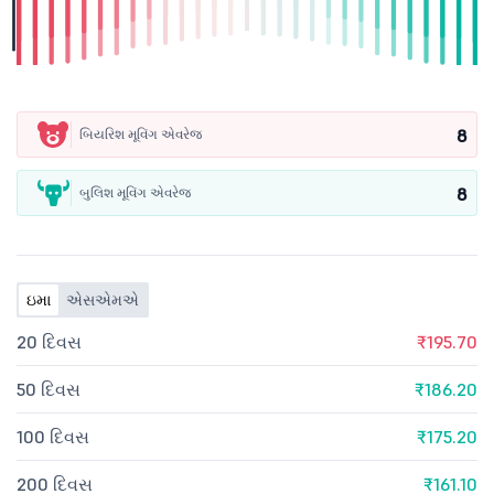
8
બિયરિશ મૂવિંગ એવરેજ
8
બુલિશ મૂવિંગ એવરેજ
ઇમા
એસએમએ
20 દિવસ
₹195.70
50 દિવસ
₹186.20
100 દિવસ
₹175.20
200 દિવસ
₹161.10