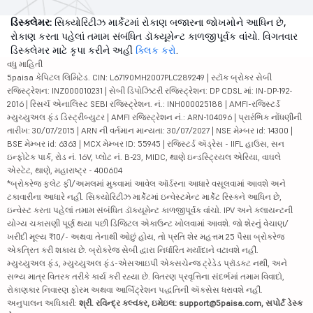
ડિસ્ક્લેમર:
સિક્યોરિટીઝ માર્કેટમાં રોકાણ બજારના જોખમોને આધિન છે,
રોકાણ કરતા પહેલાં તમામ સંબંધિત ડૉક્યૂમેન્ટ કાળજીપૂર્વક વાંચો. વિગતવાર
ડિસ્ક્લેમર માટે કૃપા કરીને અહીં
ક્લિક કરો
.
વધુ માહિતી
5paisa કેપિટલ લિમિટેડ. CIN: L67190MH2007PLC289249 | સ્ટૉક બ્રોકર સેબી
રજિસ્ટ્રેશન: INZ000010231 | સેબી ડિપોઝિટરી રજિસ્ટ્રેશન: DP CDSL માં: IN-DP-192-
2016 | રિસર્ચ એનાલિસ્ટ SEBI રજિસ્ટ્રેશન. નં.: INH000025188 | AMFI-રજિસ્ટર્ડ
મ્યુચ્યુઅલ ફંડ ડિસ્ટ્રીબ્યુટર | AMFI રજિસ્ટ્રેશન નં.: ARN-104096 | પ્રારંભિક નોંધણીની
તારીખ: 30/07/2015 | ARN ની વર્તમાન માન્યતા: 30/07/2027 | NSE મેમ્બર id: 14300 |
BSE મેમ્બર id: 6363 | MCX મેમ્બર ID: 55945 | રજિસ્ટર્ડ ઍડ્રેસ - IIFL હાઉસ, સન
ઇન્ફોટેક પાર્ક, રોડ નં. 16V, પ્લોટ નં. B-23, MIDC, થાણે ઇન્ડસ્ટ્રિયલ એરિયા, વાઘલે
એસ્ટેટ, થાણે, મહારાષ્ટ્ર - 400604
*બ્રોકરેજ ફ્લેટ ફી/અમલમાં મુકવામાં આવેલ ઑર્ડરના આધારે વસૂલવામાં આવશે અને
ટકાવારીના આધારે નહીં. સિક્યોરિટીઝ માર્કેટમાં ઇન્વેસ્ટમેન્ટ માર્કેટ રિસ્કને આધિન છે,
ઇન્વેસ્ટ કરતા પહેલાં તમામ સંબંધિત ડૉક્યૂમેન્ટ કાળજીપૂર્વક વાંચો. IPV અને ક્લાયન્ટની
યોગ્ય ચકાસણી પૂર્ણ થયા પછી ડિજિટલ એકાઉન્ટ ખોલવામાં આવશે. જો શેરનું વેચાણ/
ખરીદી મૂલ્ય ₹10/- અથવા તેનાથી ઓછું હોય, તો પ્રતિ શેર મહત્તમ 25 પૈસા બ્રોકરેજ
એકત્રિત કરી શકાય છે. બ્રોકરેજ સેબી દ્વારા નિર્ધારિત મર્યાદાને વટાવશે નહીં.
મ્યુચ્યુઅલ ફંડ, મ્યુચ્યુઅલ ફંડ-એસઆઇપી એક્સચેન્જ ટ્રેડેડ પ્રૉડક્ટ નથી, અને
સભ્ય માત્ર વિતરક તરીકે કાર્ય કરી રહ્યા છે. વિતરણ પ્રવૃત્તિના સંદર્ભમાં તમામ વિવાદો,
રોકાણકાર નિવારણ ફોરમ અથવા આર્બિટ્રેશન પદ્ધતિની ઍક્સેસ ધરાવશે નહીં.
અનુપાલન અધિકારી:
શ્રી. રવિન્દ્ર કલ્વંકર, ઇમેઇલ: support@5paisa.com, સપોર્ટ ડેસ્ક