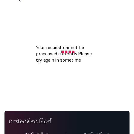
ઇન્વેસ્ટમેન્ટ રિટર્ન