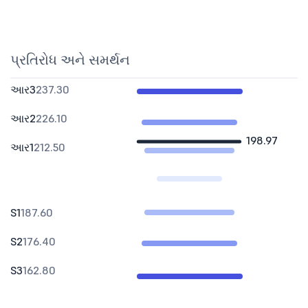
પ્રતિરોધ અને સમર્થન
આર3
237.30
આર2
226.10
198.97
આર1
212.50
S1
187.60
S2
176.40
S3
162.80