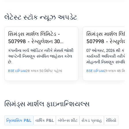
લેટેસ્ટ સ્ટૉક ન્યૂઝ અપડેટ
સિમંડ્સ માર્શલ લિમિટેડ -
સિમંડ્સ માર્શલ લિમિ
507998 - રેગ્યુલેશન 30
507998 - રેગ્યુલેશ
(LODR) હેઠળ જાહેરાત -
(LODR) હેઠળ જાહેર
કંપનીના ખર્ચ ઑડિટર તરીકે મેસર્સ જોશી
07 ઓગસ્ટ, 2026 થી કંપન
મેનેજમેન્ટમાં ફેરફાર
મેનેજમેન્ટમાં ફેરફાર
આપ્ટેની નિમણૂક સંબંધિત જાહેરાત કરેલ
કાર્યકારી અધિકારી તરીકે શ્
છે.
મોહનની નિમણૂક સંબંધિત 
BSE ઇન્ડિયા
20 કલાક 50 મિનિટ પહેલાં
BSE ઇન્ડિયા
21 કલાક 48 મિનિટ
સિમંડ્સ માર્શલ ફાઇનાન્શિયલ્સ
ત્રિમાસિક P&L
વાર્ષિક P&L
બૅલેન્સ શીટ
રોકડ પ્રવાહ
રેશિયો