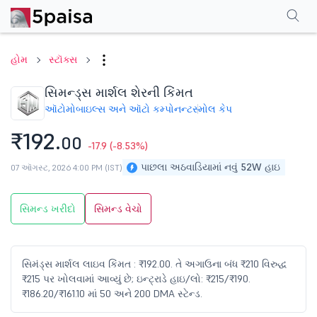
પરફોર્મન્સ
ફાઇનાન્શિયલ્સ
ટેક્નિકલ
ઇવેન્ટ્સ
શેરહોલ્ડિંગ પેટર્ન
વધુ
એફએ
હોમ
સ્ટૉક્સ
સિમન્ડ્સ માર્શલ શેરની કિંમત
ઑટોમોબાઇલ્સ અને ઑટો કમ્પોનન્ટ
સ્મોલ કેપ
₹192.
00
-17.9
(-8.53%)
પાછલા અઠવાડિયામાં નવું 52W હાઇ
07 ઑગસ્ટ, 2026 4:00 PM (IST)
સિમન્ડ ખરીદો
સિમન્ડ વેચો
સિમંડ્સ માર્શલ લાઇવ કિંમત : ₹192.00. તે અગાઉના બંધ ₹210 વિરુદ્ધ
₹215 પર ખોલવામાં આવ્યું છે; ઇન્ટ્રાડે હાઇ/લો: ₹215/₹190.
₹186.20/₹161.10 માં 50 અને 200 DMA સ્ટેન્ડ.