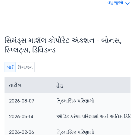
વધુ જુઓ
સિમંડ્સ માર્શલ કોર્પોરેટ ઍક્શન - બોનસ,
સ્પ્લિટ્સ, ડિવિડન્ડ
બોર્ડ
વિભાજન
તારીખ
હેતુ
2026-08-07
ત્રિમાસિક પરિણામો
2026-05-14
ઑડિટ કરેલા પરિણામો અને અંતિમ ડિવિડ
2026-02-06
ત્રિમાસિક પરિણામો