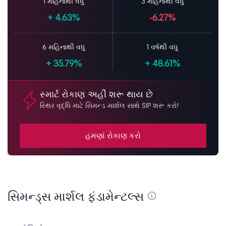
1 મહિનાથી વધુ
3 મહિનાથી વધુ
+
4.63%
-6.27%
6 મહિનાથી વધુ
1 વર્ષથી વધુ
+
35.79%
+
48.61%
સ્માર્ટ રોકાણ અહીં શરૂ થાય છે
સ્થિર વૃદ્ધિ માટે સિમન્ડ માર્શલ સાથે SIP શરૂ કરો!
હમણાં રોકાણ કરો
સિમન્ડ્સ માર્શલ ફંડામેન્ટલ્સ