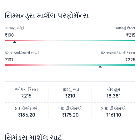
સિમ્મન્ડ્સ માર્શલ પરફોર્મન્સ
આજનું ઓછું
આજનું ઉચ્ચ
₹190
₹215
52 અઠવાડિયાની નીચી
52 અઠવાડિયાની ઉચ્ચ
₹101
₹225
ઓપન કિંમત
પાછલું બંધ
વૉલ્યુમ
₹215
₹210
18,381
50 ડીએમએ
100 ડીએમએ
200 ડીએમએ
₹186.20
₹175.20
₹161.10
સિમંડ્સ માર્શલ ચાર્ટ