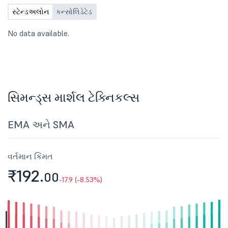
સ્ટેન્ડઅલોન
કન્સોલિડેટેડ
No data available.
સિમન્ડ્સ માર્શલ ટેક્નિકલ્સ
EMA અને SMA
વર્તમાન કિંમત
₹192.
00
-17.9 (-8.53%)