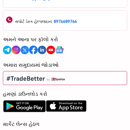
સપોર્ટ ડેસ્ક હેલ્પલાઇન:
8976689766
અમને આના પર ફૉલો કરો
અમારા સમુદાયમાં જોડાઓ
હમણાં ડાઉનલોડ કરો
માર્કેટ લેન્સ હેઠળ