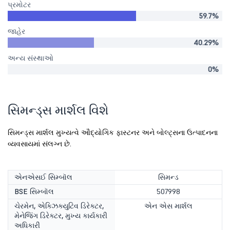
પ્રમોટર
59.7%
જાહેર
40.29%
અન્ય સંસ્થાઓ
0%
સિમન્ડ્સ માર્શલ વિશે
સિમન્ડ્સ માર્શલ મુખ્યત્વે ઔદ્યોગિક ફાસ્ટનર અને બોલ્ટ્સના ઉત્પાદનના
વ્યવસાયમાં સંલગ્ન છે.
એનએસઈ સિમ્બૉલ
સિમન્ડ
BSE સિમ્બૉલ
507998
ચેરમેન, એક્ઝિક્યુટિવ ડિરેક્ટર,
એન એસ માર્શલ
મેનેજિંગ ડિરેક્ટર, મુખ્ય કાર્યકારી
અધિકારી