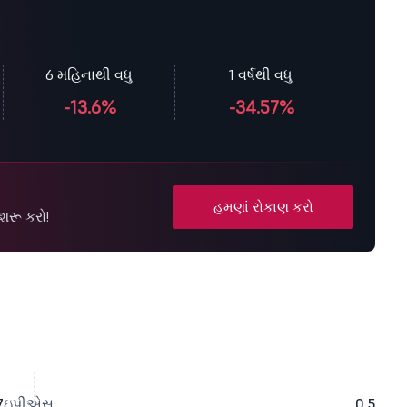
6 મહિનાથી વધુ
1 વર્ષથી વધુ
-13.6%
-34.57%
હમણાં રોકાણ કરો
શરૂ કરો!
7
ઇપીએસ
0.5