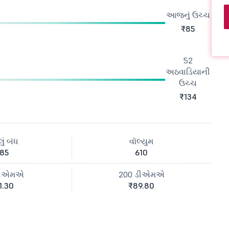
આજનું ઉચ્ચ
₹85
52
અઠવાડિયાની
ઉચ્ચ
₹134
ું બંધ
વૉલ્યુમ
85
610
ડીએમએ
200 ડીએમએ
1.30
₹89.80