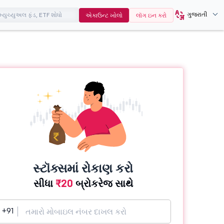
ગુજરાતી
એકાઉન્ટ ખોલો
લૉગ ઇન કરો
સ્ટૉક્સમાં રોકાણ કરો
સીધા
₹20
બ્રોકરેજ સાથે
+91