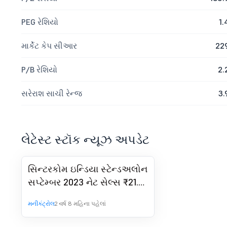
PEG રેશિયો
1.
માર્કેટ કેપ સીઆર
22
P/B રેશિયો
2.
સરેરાશ સાચી રેન્જ
3.
લેટેસ્ટ સ્ટૉક ન્યૂઝ અપડેટ
સિન્ટરકોમ ઇન્ડિયા સ્ટેન્ડઅલોન
સપ્ટેમ્બર 2023 નેટ સેલ્સ ₹21.93
કરોડ, અપ 1.43% Y-o-Y
મનીકંટ્રોલ
2 વર્ષ 8 મહિના પહેલાં