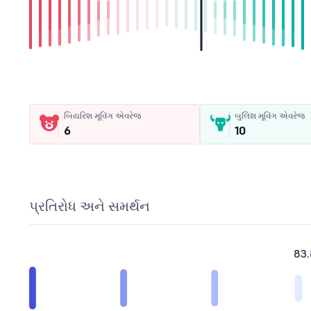
બિયરિશ મૂવિંગ એવરેજ
બુલિશ મૂવિંગ એવરેજ
6
10
પ્રતિરોધ અને સમર્થન
83