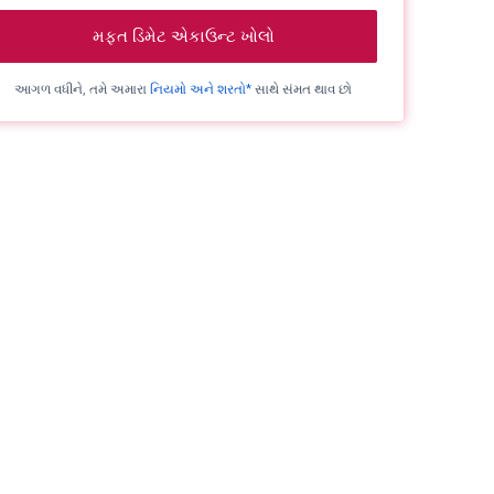
મફત ડિમેટ એકાઉન્ટ ખોલો
આગળ વધીને, તમે અમારા
નિયમો અને શરતો*
સાથે સંમત થાવ છો