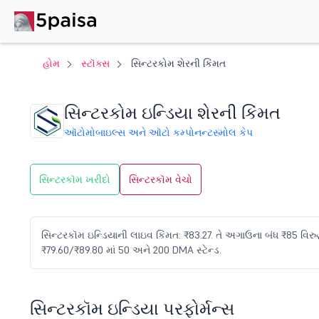
હોમ
સ્ટૉક્સ
સિન્ટરકોમ શેરની કિંમત
સિન્ટરકોમ ઇન્ડિયા શેરની કિંમત
ઑટોમોબાઇલ્સ અને ઑટો કમ્પોનન્ટ
સ્મોલ કેપ
સિન્ટરકૉમ ખરીદો
સિન્ટરકૉમ વેચો
સિન્ટરકૉમ ઇન્ડિયાની લાઇવ કિંમત: ₹83.27. તે અગાઉના બંધ ₹85 વિરુદ્
₹79.60/₹89.80 માં 50 અને 200 DMA સ્ટેન્ડ.
સિન્ટરકૉમ ઇન્ડિયા પરફોર્મન્સ