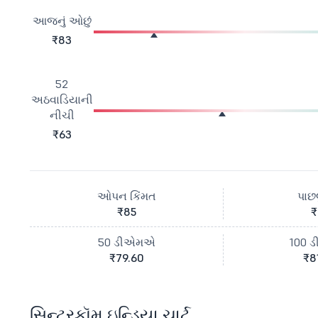
આજનું ઓછું
₹83
52
અઠવાડિયાની
નીચી
₹63
ઓપન કિંમત
પાછલ
₹85
₹
50 ડીએમએ
100 
₹79.60
₹8
સિન્ટરકૉમ ઇન્ડિયા ચાર્ટ