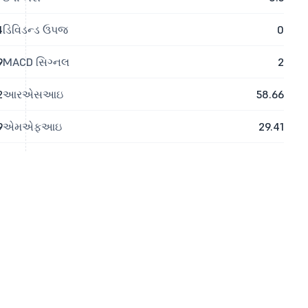
4
ડિવિડન્ડ ઉપજ
0
9
MACD સિગ્નલ
2
2
આરએસઆઇ
58.66
9
એમએફઆઇ
29.41