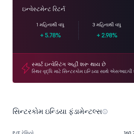
ઇન્વેસ્ટમેન્ટ રિટર્ન
1 મહિનાથી વધુ
3 મહિનાથી વધુ
+
5.78%
+
2.98%
સ્માર્ટ ઇન્વેસ્ટિંગ અહીં શરૂ થાય છે
સ્થિર વૃદ્ધિ માટે સિન્ટરકોમ ઇન્ડિયા સાથે એસઆઇપી 
સિન્ટરકોમ ઇન્ડિયા ફંડામેન્ટલ્સ
P/E રેશિયો
160.