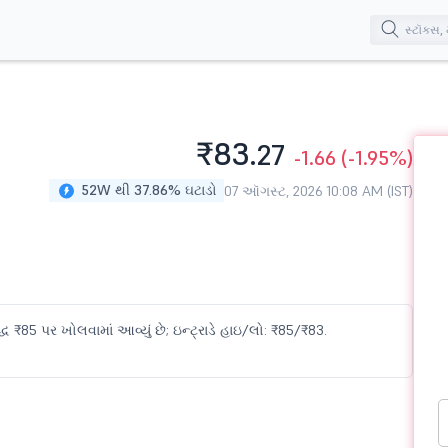
₹83.
27
-1.66
(-1.95%)
52W થી 37.86% ઘટાડો
07 ઑગસ્ટ, 2026 10:08 AM (IST)
ધ ₹85 પર ખોલવામાં આવ્યું છે; ઇન્ટ્રાડે હાઇ/લો: ₹85/₹83.