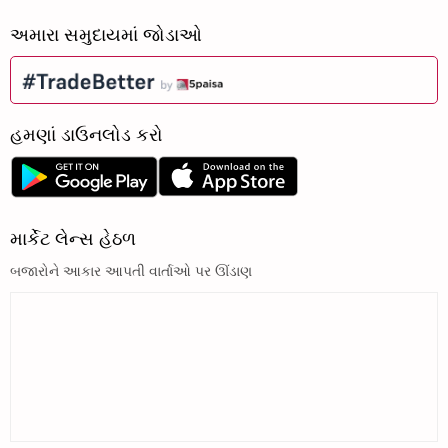
અમારા સમુદાયમાં જોડાઓ
હમણાં ડાઉનલોડ કરો
માર્કેટ લેન્સ હેઠળ
બજારોને આકાર આપતી વાર્તાઓ પર ઊંડાણ