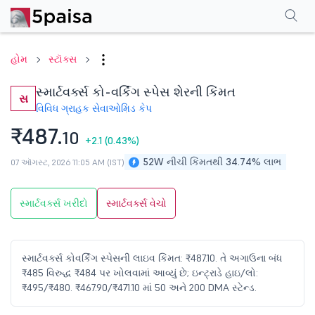
પરફોર્મન્સ
ફાઇનાન્શિયલ્સ
ટેક્નિકલ
ઇવેન્ટ્સ
શેરહોલ્ડિંગ પેટર્ન
વધુ
એફએ
હોમ
સ્ટૉક્સ
સ્માર્ટવર્ક્સ કો-વર્કિંગ સ્પેસ શેરની કિંમત
સ
વિવિધ ગ્રાહક સેવાઓ
મિડ કેપ
₹487.
10
+2.1
(0.43%)
52W નીચી કિંમતથી 34.74% લાભ
07 ઑગસ્ટ, 2026 11:05 AM (IST)
સ્માર્ટવર્ક્સ ખરીદો
સ્માર્ટવર્ક્સ વેચો
સ્માર્ટવર્ક્સ કોવર્કિંગ સ્પેસની લાઇવ કિંમત: ₹487.10. તે અગાઉના બંધ
₹485 વિરુદ્ધ ₹484 પર ખોલવામાં આવ્યું છે; ઇન્ટ્રાડે હાઇ/લો:
₹495/₹480. ₹467.90/₹471.10 માં 50 અને 200 DMA સ્ટેન્ડ.