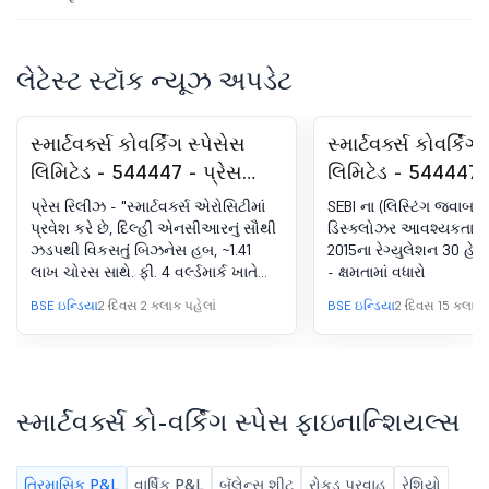
લેટેસ્ટ સ્ટૉક ન્યૂઝ અપડેટ
સ્માર્ટવર્ક્સ કોવર્કિંગ સ્પેસેસ
સ્માર્ટવર્ક્સ કોવર્કિંગ
લિમિટેડ - 544447 - પ્રેસ
લિમિટેડ - 544447 
રિલીઝ - 'સ્માર્ટવર્ક્સ
(લિસ્ટિંગ જવાબદાર
પ્રેસ રિલીઝ - "સ્માર્ટવર્ક્સ એરોસિટીમાં
SEBI ના (લિસ્ટિંગ જવાબ
એરોસિટીમાં પ્રવેશ કરે છે,
ડિસ્ક્લોઝર આવશ્
પ્રવેશ કરે છે, દિલ્હી એનસીઆરનું સૌથી
ડિસ્ક્લોઝર આવશ્યકતાઓ) 
ઝડપથી વિકસતું બિઝનેસ હબ, ~1.41
2015ના રેગ્યુલેશન 30 હેઠ
દિલ્હી એનસીઆરનું સૌથી
રેગ્યુલેશન, 2015ના 
લાખ ચોરસ સાથે. ફી. 4 વર્લ્ડમાર્ક ખાતે
- ક્ષમતામાં વધારો
ઝડપથી વિકસતું બિઝનેસ હબ,
30 હેઠળ ડિસ્ક્લોઝર 
સંચાલિત ઑફિસ"
BSE ઇન્ડિયા
2 દિવસ 2 કલાક પહેલાં
BSE ઇન્ડિયા
2 દિવસ 15 કલાક પ
~1.41 લાખ ચોરસ સાથે. ફી. 4
વધારો
વર્લ્ડમાર્ક ખાતે સંચાલિત ઑફિસ'
સ્માર્ટવર્ક્સ કો-વર્કિંગ સ્પેસ ફાઇનાન્શિયલ્સ
ત્રિમાસિક P&L
વાર્ષિક P&L
બૅલેન્સ શીટ
રોકડ પ્રવાહ
રેશિયો