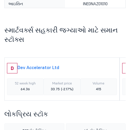
આઇસિન
INE0NAZ01010
સ્માર્ટવર્ક્સ સહકારી જગ્યાઓ માટે સમાન
સ્ટૉક્સ
Dev Accelerator Ltd
D
S
52 week high
Market price
Volume
64.36
33.75
(-2.17%)
415
લોકપ્રિય સ્ટૉક