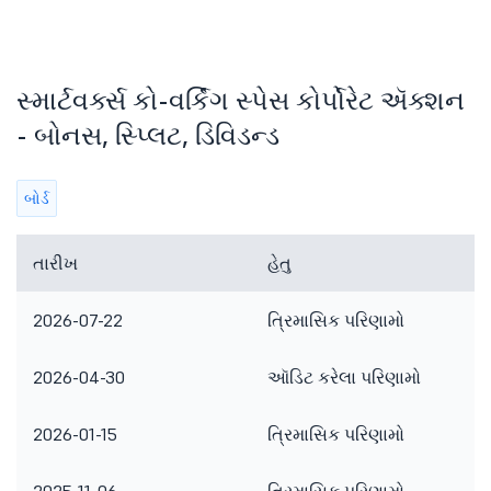
સ્માર્ટવર્ક્સ કો-વર્કિંગ સ્પેસ કોર્પોરેટ ઍક્શન
- બોનસ, સ્પ્લિટ, ડિવિડન્ડ
બોર્ડ
તારીખ
હેતુ
2026-07-22
ત્રિમાસિક પરિણામો
2026-04-30
ઑડિટ કરેલા પરિણામો
2026-01-15
ત્રિમાસિક પરિણામો