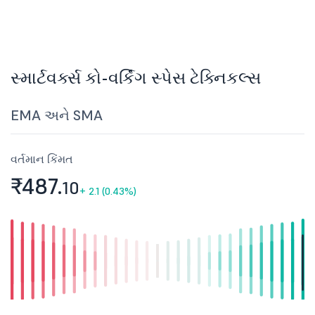
સ્માર્ટવર્ક્સ કો-વર્કિંગ સ્પેસ ટેક્નિકલ્સ
EMA અને SMA
વર્તમાન કિંમત
₹487.
10
+
2.1 (0.43%)