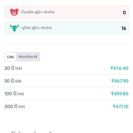
0
બિયરિશ મૂવિંગ એવરેજ
16
બુલિશ મૂવિંગ એવરેજ
ઇમા
એસએમએ
20 દિવસ
₹476.40
50 દિવસ
₹467.90
100 દિવસ
₹459.80
200 દિવસ
₹471.10