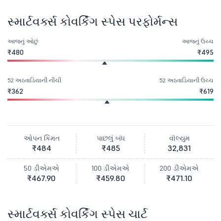
સ્માર્ટવર્ક્સ કોવર્કિંગ સ્પેસ પરફોર્મન્સ
આજનું ઓછું
આજનું ઉચ્ચ
₹480
₹495
52 અઠવાડિયાની નીચી
52 અઠવાડિયાની ઉચ્ચ
₹362
₹619
ઓપન કિંમત
પાછલું બંધ
વૉલ્યુમ
₹484
₹485
32,831
50 ડીએમએ
100 ડીએમએ
200 ડીએમએ
₹467.90
₹459.80
₹471.10
સ્માર્ટવર્ક્સ કોવર્કિંગ સ્પેસ ચાર્ટ