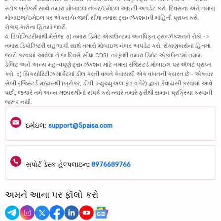
સ્ટૉક બ્રોકર્સ સાથે તમારા મોબાઇલ નંબર/ઇમેઇલ આઇડી અપડેટ કરો. દિવસના અંતે તમારા
મોબાઇલ/ઇમેઇલ પર એક્સચેન્જથી સીધા તમારા ટ્રાન્ઝૅક્શનની માહિતી પ્રાપ્ત કરો.
રોકાણકારોના હિતમાં જારી.
4. ડિપોઝિટરીમાંથી મેસેજ: a) તમારા ડિમેટ એકાઉન્ટમાં અનધિકૃત ટ્રાન્ઝૅક્શનને રોકો ->
તમારા ડિપોઝિટરી સહભાગી સાથે તમારો મોબાઇલ નંબર અપડેટ કરો. રોકાણકારોના હિતમાં
જારી કરવામાં આવેલા તે જ દિવસે સીધા CDSL તરફથી તમારા ડિમેટ એકાઉન્ટમાં તમામ
ડેબિટ અને અન્ય મહત્વપૂર્ણ ટ્રાન્ઝૅક્શન માટે તમારા રજિસ્ટર્ડ મોબાઇલ પર ઍલર્ટ પ્રાપ્ત
કરો. b) સિક્યોરિટીઝ માર્કેટમાં ડીલ કરતી વખતે કેવાયસી એક વખતની કસરત છે - એકવાર
સેબી રજિસ્ટર્ડ મધ્યસ્થી (બ્રોકર, ડીપી, મ્યુચ્યુઅલ ફંડ વગેરે) દ્વારા કેવાયસી કરવામાં આવે
પછી, જ્યારે તમે અન્ય મધ્યસ્થીનો સંપર્ક કરો ત્યારે તમારે ફરીથી સમાન પ્રક્રિયા કરવાની
જરૂર નથી.
ઇમેઇલ:
support@5paisa.com
સપોર્ટ ડેસ્ક હેલ્પલાઇન:
8976689766
અમને આના પર ફૉલો કરો