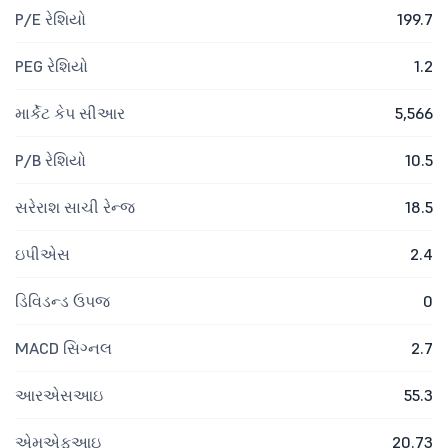
P/E રેશિયો
199.7
PEG રેશિયો
1.2
માર્કેટ કેપ સીઆર
5,566
P/B રેશિયો
10.5
સરેરાશ સાચી રેન્જ
18.5
ઇપીએસ
2.4
ડિવિડન્ડ ઉપજ
0
MACD સિગ્નલ
2.7
આરએસઆઇ
55.3
એમએફઆઇ
20.73