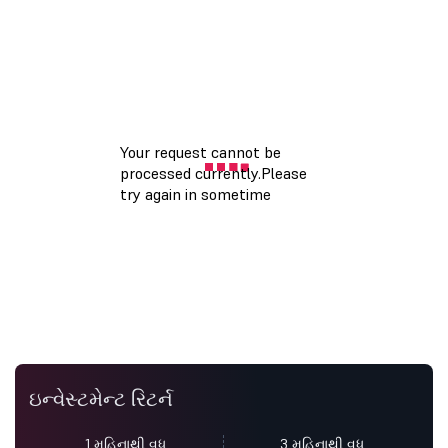
ઇન્વેસ્ટમેન્ટ રિટર્ન
1 મહિનાથી વધુ
3 મહિનાથી વધુ