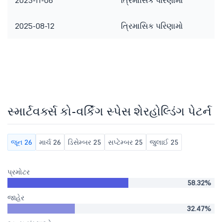
2025-11-06
ત્રિમાસિક પરિણામો
2025-08-12
ત્રિમાસિક પરિણામો
સ્માર્ટવર્ક્સ કો-વર્કિંગ સ્પેસ શેરહોલ્ડિંગ પેટર્ન
જૂન 26
માર્ચ 26
ડિસેમ્બર 25
સપ્ટેમ્બર 25
જુલાઈ 25
પ્રમોટર
58.32%
જાહેર
32.47%