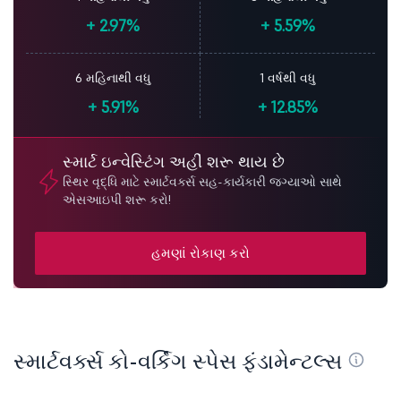
+
2.97%
+
5.59%
6 મહિનાથી વધુ
1 વર્ષથી વધુ
+
5.91%
+
12.85%
સ્માર્ટ ઇન્વેસ્ટિંગ અહીં શરૂ થાય છે
સ્થિર વૃદ્ધિ માટે સ્માર્ટવર્ક્સ સહ-કાર્યકારી જગ્યાઓ સાથે
એસઆઇપી શરૂ કરો!
હમણાં રોકાણ કરો
સ્માર્ટવર્ક્સ કો-વર્કિંગ સ્પેસ ફંડામેન્ટલ્સ