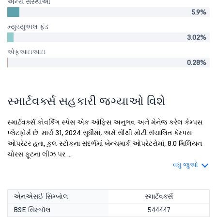
અન્ય સંસ્થાઓ
5.9%
મ્યુચ્યુઅલ ફંડ
3.02%
એફઆઇઆઇ
0.28%
સ્માર્ટવર્ક્સ સહકારી જગ્યાઓ વિશે
સ્માર્ટવર્ક્સ કોવર્કિંગ સ્પેસ એક ઑફિસ અનુભવ અને મેનેજ કરેલ કેમ્પસ
પ્લેટફોર્મ છે. માર્ચ 31, 2024 સુધીમાં, અમે સૌથી મોટી સંચાલિત કેમ્પસ
ઓપરેટર હતા, કુલ સ્ટોકના સંદર્ભમાં બેન્ચમાર્ક ઓપરેટરોમાં, 8.0 મિલિયન
ચોરસ ફૂટના લીઝ પર ...
વધુ જુઓ
એનએસઈ સિમ્બૉલ
સ્માર્ટવર્ક્સ
BSE સિમ્બૉલ
544447