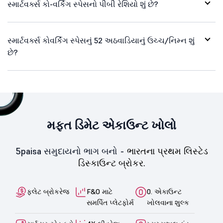
સ્માર્ટવર્ક્સ કો-વર્કિંગ સ્પેસનો પીબી રેશિયો શું છે?
સ્માર્ટવર્ક્સ કોવર્કિંગ સ્પેસનું 52 અઠવાડિયાનું ઉચ્ચ/નિમ્ન શું
છે?
મફત ડિમેટ એકાઉન્ટ ખોલો
5paisa સમુદાયનો ભાગ બનો -
ભારતના પ્રથમ લિસ્ટેડ
ડિસ્કાઉન્ટ બ્રોકર.
ફ્લેટ બ્રોકરેજ
F&O માટે
0. એકાઉન્ટ
સમર્પિત પ્લેટફોર્મ
ખોલવાના શુલ્ક