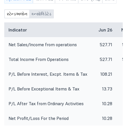
સ્ટેન્ડઅલોન
કન્સોલિડેટેડ
Indicator
Jun 26
Ma
Net Sales/Income from operations
527.71
50
Total Income From Operations
527.71
50
P/L Before Interest, Excpt. Items & Tax
108.21
1
P/L Before Exceptional Items & Tax
13.73
2
P/L After Tax from Ordinary Activities
10.28
Net Profit/Loss For the Period
10.28