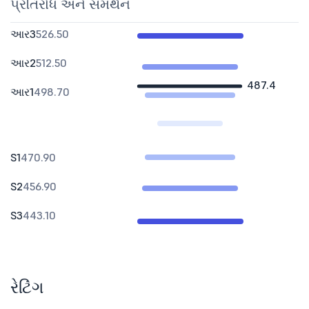
પ્રતિરોધ અને સમર્થન
આર3
526.50
આર2
512.50
487.4
આર1
498.70
S1
470.90
S2
456.90
S3
443.10
રેટિંગ