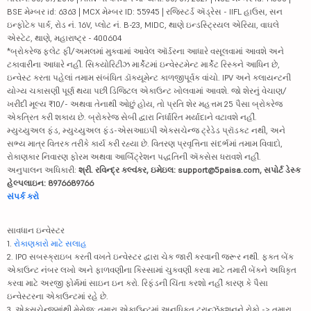
BSE મેમ્બર id: 6363 | MCX મેમ્બર ID: 55945 | રજિસ્ટર્ડ ઍડ્રેસ - IIFL હાઉસ, સન
ઇન્ફોટેક પાર્ક, રોડ નં. 16V, પ્લોટ નં. B-23, MIDC, થાણે ઇન્ડસ્ટ્રિયલ એરિયા, વાઘલે
એસ્ટેટ, થાણે, મહારાષ્ટ્ર - 400604
*બ્રોકરેજ ફ્લેટ ફી/અમલમાં મુકવામાં આવેલ ઑર્ડરના આધારે વસૂલવામાં આવશે અને
ટકાવારીના આધારે નહીં. સિક્યોરિટીઝ માર્કેટમાં ઇન્વેસ્ટમેન્ટ માર્કેટ રિસ્કને આધિન છે,
ઇન્વેસ્ટ કરતા પહેલાં તમામ સંબંધિત ડૉક્યૂમેન્ટ કાળજીપૂર્વક વાંચો. IPV અને ક્લાયન્ટની
યોગ્ય ચકાસણી પૂર્ણ થયા પછી ડિજિટલ એકાઉન્ટ ખોલવામાં આવશે. જો શેરનું વેચાણ/
ખરીદી મૂલ્ય ₹10/- અથવા તેનાથી ઓછું હોય, તો પ્રતિ શેર મહત્તમ 25 પૈસા બ્રોકરેજ
એકત્રિત કરી શકાય છે. બ્રોકરેજ સેબી દ્વારા નિર્ધારિત મર્યાદાને વટાવશે નહીં.
મ્યુચ્યુઅલ ફંડ, મ્યુચ્યુઅલ ફંડ-એસઆઇપી એક્સચેન્જ ટ્રેડેડ પ્રૉડક્ટ નથી, અને
સભ્ય માત્ર વિતરક તરીકે કાર્ય કરી રહ્યા છે. વિતરણ પ્રવૃત્તિના સંદર્ભમાં તમામ વિવાદો,
રોકાણકાર નિવારણ ફોરમ અથવા આર્બિટ્રેશન પદ્ધતિની ઍક્સેસ ધરાવશે નહીં.
અનુપાલન અધિકારી:
શ્રી. રવિન્દ્ર કલ્વંકર, ઇમેઇલ: support@5paisa.com, સપોર્ટ ડેસ્ક
હેલ્પલાઇન: 8976689766
સંપર્ક કરો
સાવધાન ઇન્વેસ્ટર
1.
રોકાણકારો માટે સલાહ
2. IPO સબસ્ક્રાઇબ કરતી વખતે ઇન્વેસ્ટર દ્વારા ચેક જારી કરવાની જરૂર નથી. ફક્ત બેંક
એકાઉન્ટ નંબર લખો અને ફાળવણીના કિસ્સામાં ચુકવણી કરવા માટે તમારી બેંકને અધિકૃત
કરવા માટે અરજી ફોર્મમાં સાઇન ઇન કરો. રિફંડની ચિંતા કરશો નહીં કારણ કે પૈસા
ઇન્વેસ્ટરના એકાઉન્ટમાં રહે છે.
3. એક્સચેન્જમાંથી મેસેજ: તમારા એકાઉન્ટમાં અનધિકૃત ટ્રાન્ઝૅક્શનને રોકો -> તમારા