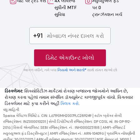
ચાર્ટ પર ટ્રેડ કરો
4X લીવરેજ
મ્યુચ્યુઅલ ફંડ
સુધીની MTF
પર 0
સુવિધા
ટ્રાન્ઝૅક્શન ખર્ચ
+91
ડિમેટ એકાઉન્ટ ખોલો
આગળ વધીને, તમે બધા
નિયમો અને શરતો*
સાથે સંમત થાઓ છો
ડિસ્ક્લેમર:
સિક્યોરિટીઝ માર્કેટમાં રોકાણ બજારના જોખમોને આધિન છે,
રોકાણ કરતા પહેલાં તમામ સંબંધિત ડૉક્યૂમેન્ટ કાળજીપૂર્વક વાંચો. વિગતવાર
ડિસ્ક્લેમર માટે કૃપા કરીને અહીં
ક્લિક કરો
.
વધુ માહિતી
5paisa કેપિટલ લિમિટેડ. CIN: L67190MH2007PLC289249 | સ્ટૉક બ્રોકર સેબી
રજિસ્ટ્રેશન: INZ000010231 | સેબી ડિપોઝિટરી રજિસ્ટ્રેશન: DP CDSL માં: IN-DP-192-
2016 | રિસર્ચ એનાલિસ્ટ SEBI રજિસ્ટ્રેશન. નં.: INH000025188 | AMFI-રજિસ્ટર્ડ
મ્યુચ્યુઅલ ફંડ ડિસ્ટ્રીબ્યુટર | AMFI રજિસ્ટ્રેશન નં.: ARN-104096 | પ્રારંભિક નોંધણીની
તારીખ: 30/07/2015 | ARN ની વર્તમાન માન્યતા: 30/07/2027 | NSE મેમ્બર id: 14300 |