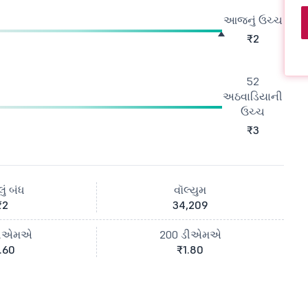
આજનું ઉચ્ચ
₹2
52
અઠવાડિયાની
ઉચ્ચ
₹3
ું બંધ
વૉલ્યુમ
₹2
34,209
ડીએમએ
200 ડીએમએ
.60
₹1.80