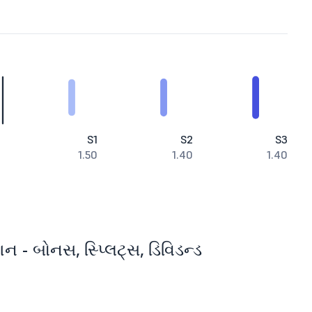
S1
S2
S3
1.50
1.40
1.40
્શન - બોનસ, સ્પ્લિટ્સ, ડિવિડન્ડ