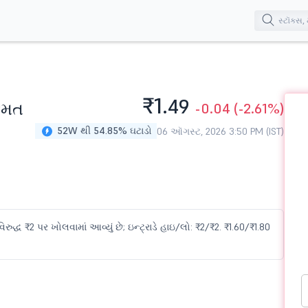
₹1.
49
િંમત
-0.04
(-2.61%)
52W થી 54.85% ઘટાડો
06 ઑગસ્ટ, 2026 3:50 PM (IST)
િરુદ્ધ ₹2 પર ખોલવામાં આવ્યું છે; ઇન્ટ્રાડે હાઇ/લો: ₹2/₹2. ₹1.60/₹1.80