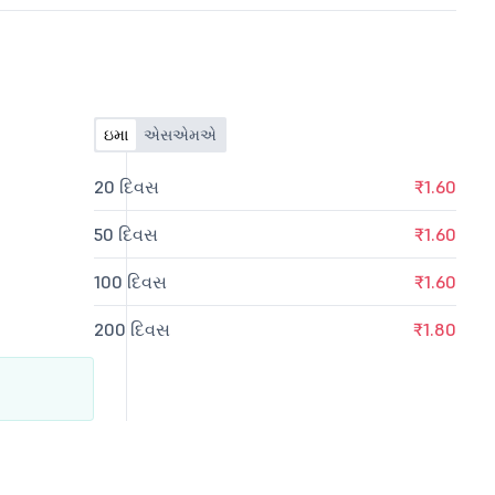
ઇમા
એસએમએ
20 દિવસ
₹1.60
50 દિવસ
₹1.60
100 દિવસ
₹1.60
200 દિવસ
₹1.80