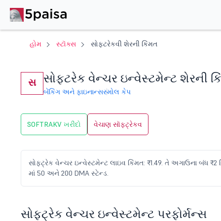
હોમ
સ્ટૉક્સ
સોફ્ટરેકવી શેરની કિંમત
સોફ્ટરેક વેન્ચર ઇન્વેસ્ટમેન્ટ શેરની ક
સ
બેંકિંગ અને ફાઇનાન્સ
સ્મોલ કેપ
SOFTRAKV ખરીદો
વેચાણ સૉફ્ટ્રેકવ
સોફ્ટ્રેક વેન્ચર ઇન્વેસ્ટમેન્ટ લાઇવ કિંમત: ₹1.49. તે અગાઉના બંધ ₹2 વ
માં 50 અને 200 DMA સ્ટેન્ડ.
સોફ્ટ્રેક વેન્ચર ઇન્વેસ્ટમેન્ટ પરફોર્મન્સ