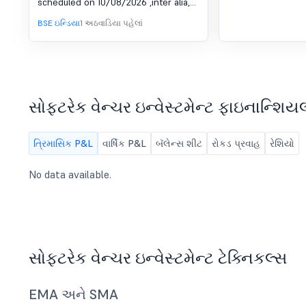
scheduled on 10/08/2026 ,inter alia,
to consider and approve To consider
BSE ઇન્ડિયા
1 અઠવાડિયા પહેલાં
and approve Unaudited financial
result for the Quarter ended on 30th
June, 2026 along with the Auditor''s
Limited Review Report.
સોફ્ટરેક વેન્ચર ઇન્વેસ્ટમેન્ટ ફાઇનાન્શિય
ત્રિમાસિક P&L
વાર્ષિક P&L
બૅલેન્સ શીટ
રોકડ પ્રવાહ
રેશિયો
No data available.
સોફ્ટરેક વેન્ચર ઇન્વેસ્ટમેન્ટ ટેક્નિકલ્સ
EMA અને SMA