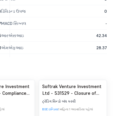
8
ડિવિડન્ડ ઉપજ
0
7
MACD સિગ્નલ
-
5
આરએસઆઇ
42.34
1
એમએફઆઇ
28.37
re Investment
Softrak Venture Investment
- Compliances-
Ltd - 531529 - Closure of
nder Reg. SEBI
Trading Window
ટ્રેડિંગ વિન્ડો બંધ કરવી
્સ, 2018 ના 74
ેલાં
BSE ઇન્ડિયા
1 મહિના 1 અઠવાડિયા પહેલાં