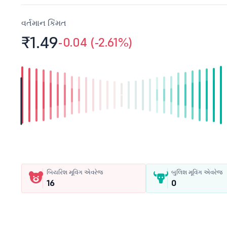
વર્તમાન કિંમત
₹1.
49
-0.04 (-2.61%)
બિયરિશ મૂવિંગ એવરેજ
બુલિશ મૂવિંગ એવરેજ
16
0