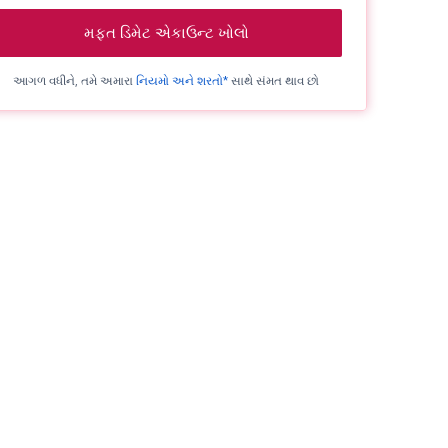
મફત ડિમેટ એકાઉન્ટ ખોલો
આગળ વધીને, તમે અમારા
નિયમો અને શરતો*
સાથે સંમત થાવ છો