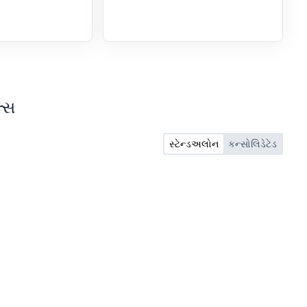
લ્સ
સ્ટેન્ડઅલોન
કન્સોલિડેટેડ