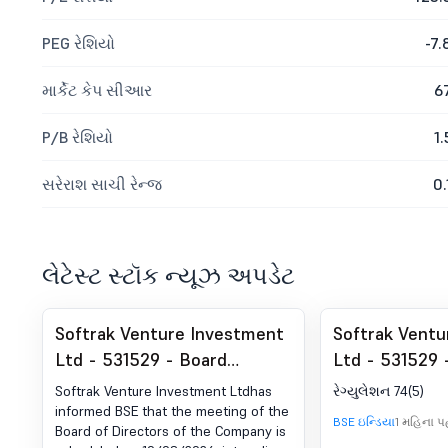
PEG રેશિયો
-7.
માર્કેટ કેપ સીઆર
6
P/B રેશિયો
1.
સરેરાશ સાચી રેન્જ
0.
લેટેસ્ટ સ્ટૉક ન્યૂઝ અપડેટ
Softrak Venture Investment
Softrak Ventu
Ltd - 531529 - Board
Ltd - 531529 
Meeting Intimation for
Certificate u
Softrak Venture Investment Ltdhas
રેગ્યુલેશન 74(5)
Quarterly Results
(DP) રેગ્યુલેશન
informed BSE that the meeting of the
BSE ઇન્ડિયા
1 મહિના પહ
Board of Directors of the Company is
(5)