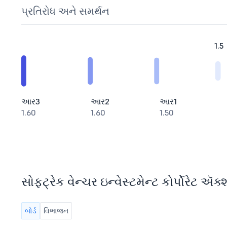
પ્રતિરોધ અને સમર્થન
1.5
આર3
આર2
આર1
1.60
1.60
1.50
સોફ્ટ્રેક વેન્ચર ઇન્વેસ્ટમેન્ટ કોર્પોરેટ ઍક
બોર્ડ
વિભાજન