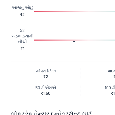
આજનું ઓછું
₹2
52
અઠવાડિયાની
નીચી
₹1
ઓપન કિંમત
પાછલ
₹2
50 ડીએમએ
100 
₹1.60
₹1
સોફ્ટ્રેક વેન્ચર ઇન્વેસ્ટમેન્ટ ચાર્ટ