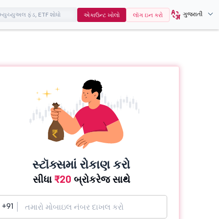
ગુજરાતી
એકાઉન્ટ ખોલો
લૉગ ઇન કરો
સ્ટૉક્સમાં રોકાણ કરો
સીધા
₹20
બ્રોકરેજ સાથે
+91