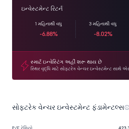
ઇન્વેસ્ટમેન્ટ રિટર્ન
1 મહિનાથી વધુ
3 મહિનાથી વધુ
-6.88%
-8.02%
સ્માર્ટ ઇન્વેસ્ટિંગ અહીં શરૂ થાય છે
સ્થિર વૃદ્ધિ માટે સોફ્ટરેક વેન્ચર ઇન્વેસ્ટમેન્ટ સાથ
સોફ્ટરેક વેન્ચર ઇન્વેસ્ટમેન્ટ ફંડામેન્ટલ્સ
P/E રેશિયો
423.