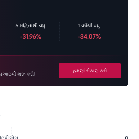
6 મહિનાથી વધુ
1 વર્ષથી વધુ
-31.96%
-34.07%
હમણાં રોકાણ કરો
ે એસઆઇપી શરૂ કરો!
3
ઇપીએસ
0