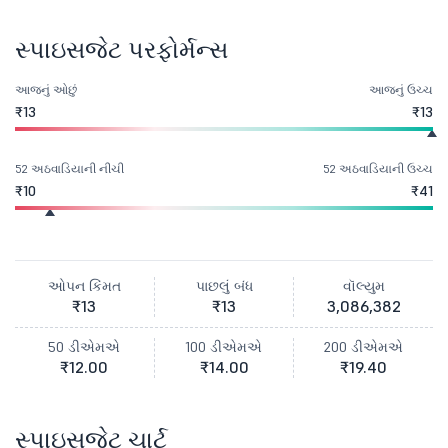
સ્પાઇસજેટ પરફોર્મન્સ
આજનું ઓછું
આજનું ઉચ્ચ
₹13
₹13
52 અઠવાડિયાની નીચી
52 અઠવાડિયાની ઉચ્ચ
₹10
₹41
ઓપન કિંમત
પાછલું બંધ
વૉલ્યુમ
₹13
₹13
3,086,382
50 ડીએમએ
100 ડીએમએ
200 ડીએમએ
₹12.00
₹14.00
₹19.40
સ્પાઇસજેટ ચાર્ટ