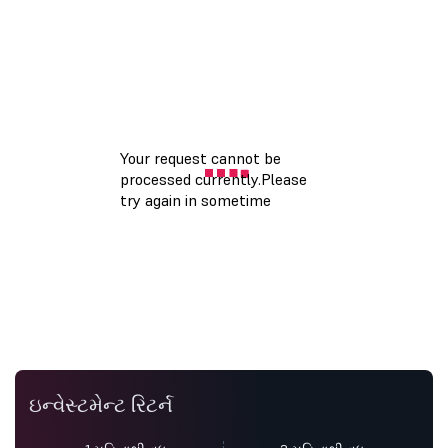
ઇન્વેસ્ટમેન્ટ રિટર્ન