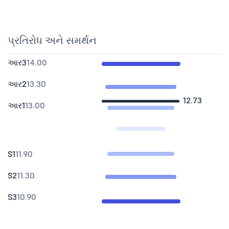
પ્રતિરોધ અને સમર્થન
આર3
14.00
આર2
13.30
12.73
આર1
13.00
S1
11.90
S2
11.30
S3
10.90