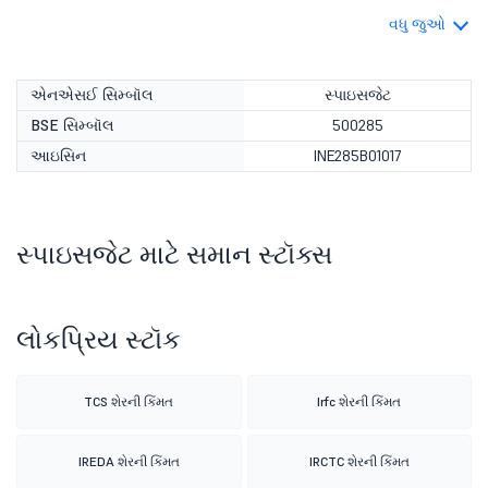
વધુ જુઓ
એનએસઈ સિમ્બૉલ
સ્પાઇસજેટ
BSE સિમ્બૉલ
500285
આઇસિન
INE285B01017
સ્પાઇસજેટ માટે સમાન સ્ટૉક્સ
લોકપ્રિય સ્ટૉક
TCS શેરની કિંમત
Irfc શેરની કિંમત
IREDA શેરની કિંમત
IRCTC શેરની કિંમત