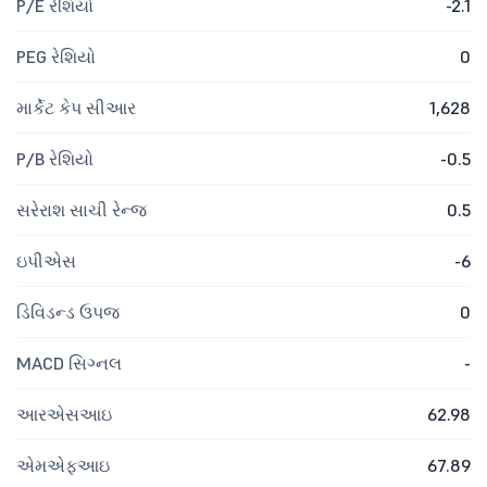
P/E રેશિયો
-2.1
PEG રેશિયો
0
માર્કેટ કેપ સીઆર
1,628
P/B રેશિયો
-0.5
સરેરાશ સાચી રેન્જ
0.5
ઇપીએસ
-6
ડિવિડન્ડ ઉપજ
0
MACD સિગ્નલ
-
આરએસઆઇ
62.98
એમએફઆઇ
67.89