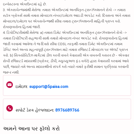
ઇન્વેસ્ટરના એકાઉન્ટમાં રહે છે.
3. એક્સચેન્જમાંથી મેસેજ: તમારા એકાઉન્ટમાં અનધિકૃત ટ્રાન્ઝૅક્શનને રોકો -> તમારા
સ્ટૉક બ્રોકર્સ સાથે તમારા મોબાઇલ નંબર/ઇમેઇલ આઇડી અપડેટ કરો. દિવસના અંતે તમારા
મોબાઇલ/ઇમેઇલ પર એક્સચેન્જથી સીધા તમારા ટ્રાન્ઝૅક્શનની માહિતી પ્રાપ્ત કરો.
રોકાણકારોના હિતમાં જારી.
4. ડિપોઝિટરીમાંથી મેસેજ: a) તમારા ડિમેટ એકાઉન્ટમાં અનધિકૃત ટ્રાન્ઝૅક્શનને રોકો ->
તમારા ડિપોઝિટરી સહભાગી સાથે તમારો મોબાઇલ નંબર અપડેટ કરો. રોકાણકારોના હિતમાં
જારી કરવામાં આવેલા તે જ દિવસે સીધા CDSL તરફથી તમારા ડિમેટ એકાઉન્ટમાં તમામ
ડેબિટ અને અન્ય મહત્વપૂર્ણ ટ્રાન્ઝૅક્શન માટે તમારા રજિસ્ટર્ડ મોબાઇલ પર ઍલર્ટ પ્રાપ્ત
કરો. b) સિક્યોરિટીઝ માર્કેટમાં ડીલ કરતી વખતે કેવાયસી એક વખતની કસરત છે - એકવાર
સેબી રજિસ્ટર્ડ મધ્યસ્થી (બ્રોકર, ડીપી, મ્યુચ્યુઅલ ફંડ વગેરે) દ્વારા કેવાયસી કરવામાં આવે
પછી, જ્યારે તમે અન્ય મધ્યસ્થીનો સંપર્ક કરો ત્યારે તમારે ફરીથી સમાન પ્રક્રિયા કરવાની
જરૂર નથી.
ઇમેઇલ:
support@5paisa.com
સપોર્ટ ડેસ્ક હેલ્પલાઇન:
8976689766
અમને આના પર ફૉલો કરો