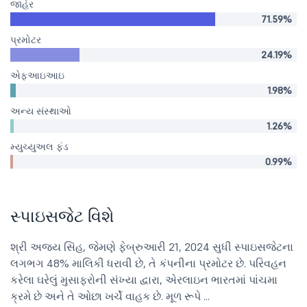
જાહેર
71.59%
પ્રમોટર
24.19%
એફઆઇઆઇ
1.98%
અન્ય સંસ્થાઓ
1.26%
મ્યુચ્યુઅલ ફંડ
0.99%
સ્પાઇસજેટ વિશે
શ્રી અજય સિંહ, જેમણે ફેબ્રુઆરી 21, 2024 સુધી સ્પાઇસજેટના
લગભગ 48% માલિકી ધરાવી છે, તે કંપનીના પ્રમોટર છે. પરિવહન
કરેલા ઘરેલું મુસાફરોની સંખ્યા દ્વારા, એરલાઇન ભારતમાં પાંચમા
ક્રમે છે અને તે ઓછા ખર્ચે વાહક છે. મૂળ રૂપે ...