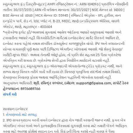
મ્યુચ્યુઅલ ફંડ ડિસ્ટ્રીબ્યુટર | AMFI રજિસ્ટ્રેશન નં.: ARN-104096 | પ્રારંભિક નોંધણીની
તારીખ: 30/07/2015 | ARN ની વર્તમાન માન્યતા: 30/07/2027 | NSE મેમ્બર id: 14300 |
BSE મેમ્બર id: 6363 | MCX મેમ્બર ID: 55945 | રજિસ્ટર્ડ ઍડ્રેસ - IIFL હાઉસ, સન
ઇન્ફોટેક પાર્ક, રોડ નં. 16V, પ્લોટ નં. B-23, MIDC, થાણે ઇન્ડસ્ટ્રિયલ એરિયા, વાઘલે
એસ્ટેટ, થાણે, મહારાષ્ટ્ર - 400604
*બ્રોકરેજ ફ્લેટ ફી/અમલમાં મુકવામાં આવેલ ઑર્ડરના આધારે વસૂલવામાં આવશે અને
ટકાવારીના આધારે નહીં. સિક્યોરિટીઝ માર્કેટમાં ઇન્વેસ્ટમેન્ટ માર્કેટ રિસ્કને આધિન છે,
ઇન્વેસ્ટ કરતા પહેલાં તમામ સંબંધિત ડૉક્યૂમેન્ટ કાળજીપૂર્વક વાંચો. IPV અને ક્લાયન્ટની
યોગ્ય ચકાસણી પૂર્ણ થયા પછી ડિજિટલ એકાઉન્ટ ખોલવામાં આવશે. જો શેરનું વેચાણ/
ખરીદી મૂલ્ય ₹10/- અથવા તેનાથી ઓછું હોય, તો પ્રતિ શેર મહત્તમ 25 પૈસા બ્રોકરેજ
એકત્રિત કરી શકાય છે. બ્રોકરેજ સેબી દ્વારા નિર્ધારિત મર્યાદાને વટાવશે નહીં.
મ્યુચ્યુઅલ ફંડ, મ્યુચ્યુઅલ ફંડ-એસઆઇપી એક્સચેન્જ ટ્રેડેડ પ્રૉડક્ટ નથી, અને
સભ્ય માત્ર વિતરક તરીકે કાર્ય કરી રહ્યા છે. વિતરણ પ્રવૃત્તિના સંદર્ભમાં તમામ વિવાદો,
રોકાણકાર નિવારણ ફોરમ અથવા આર્બિટ્રેશન પદ્ધતિની ઍક્સેસ ધરાવશે નહીં.
અનુપાલન અધિકારી:
શ્રી. રવિન્દ્ર કલ્વંકર, ઇમેઇલ: support@5paisa.com, સપોર્ટ ડેસ્ક
હેલ્પલાઇન: 8976689766
સંપર્ક કરો
સાવધાન ઇન્વેસ્ટર
1.
રોકાણકારો માટે સલાહ
2. IPO સબસ્ક્રાઇબ કરતી વખતે ઇન્વેસ્ટર દ્વારા ચેક જારી કરવાની જરૂર નથી. ફક્ત બેંક
એકાઉન્ટ નંબર લખો અને ફાળવણીના કિસ્સામાં ચુકવણી કરવા માટે તમારી બેંકને અધિકૃત
કરવા માટે અરજી ફોર્મમાં સાઇન ઇન કરો. રિફંડની ચિંતા કરશો નહીં કારણ કે પૈસા