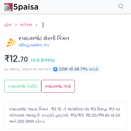
પરફોર્મન્સ
ફાઇનાન્શિયલ્સ
ટેક્નિકલ
ઇવેન્ટ્સ
શેરહોલ્ડિંગ પેટર્ન
વધુ
એફએ
હોમ
સ્ટૉક્સ
સ્પાઇસજેટ શેરની કિંમત
પરિવહન
સ્મોલ કેપ
₹12.
70
+0.12
(0.95%)
52W થી 68.71% ઘટાડો
06 ઑગસ્ટ, 2026 9:59 AM (IST)
સ્પાઇસજેટ ખરીદો
સ્પાઇસજેટ વેચો
સ્પાઇસજેટ લાઇવ કિંમત : ₹12.70. તે અગાઉના બંધ ₹13 વિરુદ્ધ ₹13 પર
ખોલવામાં આવ્યું છે; ઇન્ટ્રાડે હાઇ/લો: ₹13/₹13. ₹12.00/₹19.40 માં 50
અને 200 DMA સ્ટેન્ડ.