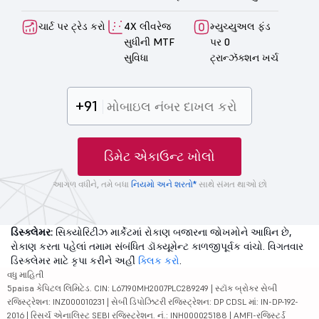
ચાર્ટ પર ટ્રેડ કરો
4X લીવરેજ
મ્યુચ્યુઅલ ફંડ
સુધીની MTF
પર 0
સુવિધા
ટ્રાન્ઝૅક્શન ખર્ચ
+91
ડિમેટ એકાઉન્ટ ખોલો
આગળ વધીને, તમે બધા
નિયમો અને શરતો*
સાથે સંમત થાઓ છો
ડિસ્ક્લેમર:
સિક્યોરિટીઝ માર્કેટમાં રોકાણ બજારના જોખમોને આધિન છે,
રોકાણ કરતા પહેલાં તમામ સંબંધિત ડૉક્યૂમેન્ટ કાળજીપૂર્વક વાંચો. વિગતવાર
ડિસ્ક્લેમર માટે કૃપા કરીને અહીં
ક્લિક કરો
.
વધુ માહિતી
5paisa કેપિટલ લિમિટેડ. CIN: L67190MH2007PLC289249 | સ્ટૉક બ્રોકર સેબી
રજિસ્ટ્રેશન: INZ000010231 | સેબી ડિપોઝિટરી રજિસ્ટ્રેશન: DP CDSL માં: IN-DP-192-
2016 | રિસર્ચ એનાલિસ્ટ SEBI રજિસ્ટ્રેશન. નં.: INH000025188 | AMFI-રજિસ્ટર્ડ