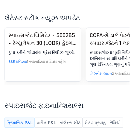
લેટેસ્ટ સ્ટૉક ન્યૂઝ અપડેટ
સ્પાઇસજેટ લિમિટેડ - 500285
CCPAએ ડાર્ક પેટર્ન મ
- રેગ્યુલેશન 30 (LODR) હેઠળ
સ્પાઇસજેટને 1 લાખનો
જાહેરાત - પ્રેસ રિલીઝ /
કૃપા કરીને જોડાયેલ પ્રેસ રિલીઝ જુઓ.
સ્પાઇસજેટના પ્રતિનિધિઓ
મીડિયા રિલીઝ
દરમિયાન સત્તાધિકારીને જણાવ
BSE ઇન્ડિયા
1 અઠવાડિયા 6 દિવસ પહેલાં
ભૂલ ટેક્નિકલ ભૂલનું પરિણ
બિઝનેસ લાઇન
2 અઠવાડિયા 5 
સ્પાઇસજેટ ફાઇનાન્શિયલ્સ
ત્રિમાસિક P&L
વાર્ષિક P&L
બૅલેન્સ શીટ
રોકડ પ્રવાહ
રેશિયો