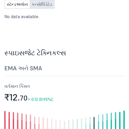
સ્ટેન્ડઅલોન
કન્સોલિડેટેડ
No data available.
સ્પાઇસજેટ ટેક્નિકલ્સ
EMA અને SMA
વર્તમાન કિંમત
₹12.
70
+
0.12 (0.95%)