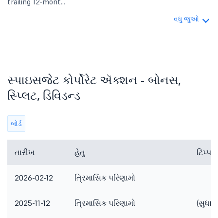
trailing 12-mont...
વધુ જુઓ
સ્પાઇસજેટ કોર્પોરેટ ઍક્શન - બોનસ,
સ્પ્લિટ, ડિવિડન્ડ
બોર્ડ
તારીખ
હેતુ
ટિપ્પ
2026-02-12
ત્રિમાસિક પરિણામો
2025-11-12
ત્રિમાસિક પરિણામો
(સુધારે