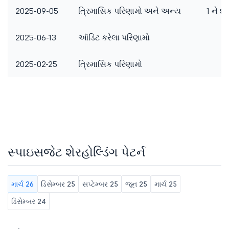
2025-09-05
ત્રિમાસિક પરિણામો અને અન્ય
1 ને ધ્
2025-06-13
ઑડિટ કરેલા પરિણામો
2025-02-25
ત્રિમાસિક પરિણામો
સ્પાઇસજેટ શેરહોલ્ડિંગ પેટર્ન
માર્ચ 26
ડિસેમ્બર 25
સપ્ટેમ્બર 25
જૂન 25
માર્ચ 25
ડિસેમ્બર 24