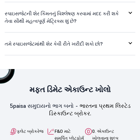
સ્પાઇસજેટની શેર કિંમતનું વિશ્લેષણ કરવામાં મદદ કરી શકે
તેવા સૌથી મહત્વપૂર્ણ મેટ્રિક્સ શું છે?
તમે સ્પાઇસજેટમાંથી શેર કેવી રીતે ખરીદી શકો છો?
મફત ડિમેટ એકાઉન્ટ ખોલો
5paisa સમુદાયનો ભાગ બનો -
ભારતના પ્રથમ લિસ્ટેડ
ડિસ્કાઉન્ટ બ્રોકર.
ફ્લેટ બ્રોકરેજ
F&O માટે
0. એકાઉન્ટ
સમર્પિત પ્લેટફોર્મ
ખોલવાના શુલ્ક