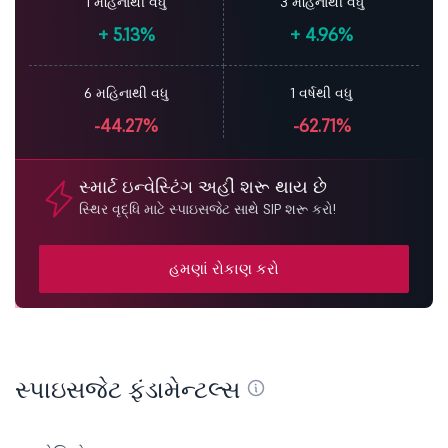
1 મહિનાથી વધુ
3 મહિનાથી વધુ
+
5.13%
+
4.96%
6 મહિનાથી વધુ
1 વર્ષથી વધુ
-44.27%
-62.71%
સ્માર્ટ ઇન્વેસ્ટિંગ અહીં શરૂ થાય છે
સ્થિર વૃદ્ધિ માટે સ્પાઇસજેટ સાથે SIP શરૂ કરો!
હમણાં રોકાણ કરો
સ્પાઇસજેટ ફંડામેન્ટલ્સ