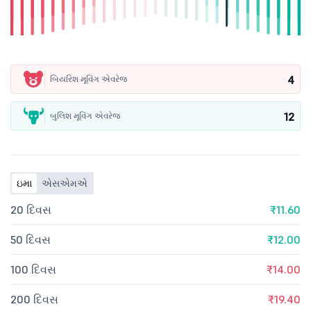
4
બિયરિશ મૂવિંગ એવરેજ
12
બુલિશ મૂવિંગ એવરેજ
ઇમા
એસએમએ
20 દિવસ
₹11.60
50 દિવસ
₹12.00
100 દિવસ
₹14.00
200 દિવસ
₹19.40