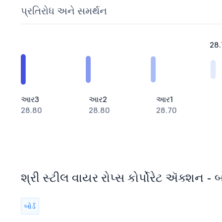
પ્રતિરોધ અને સમર્થન
28.
આર3
આર2
આર1
28.80
28.80
28.70
શ્રી સ્ટીલ વાયર રોપ્સ કોર્પોરેટ ઍક્શન - બ
બોર્ડ