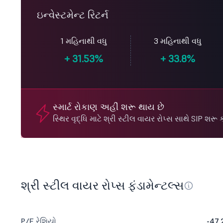
ઇન્વેસ્ટમેન્ટ રિટર્ન
1 મહિનાથી વધુ
3 મહિનાથી વધુ
+
31.53%
+
33.8%
સ્માર્ટ રોકાણ અહીં શરૂ થાય છે
સ્થિર વૃદ્ધિ માટે શ્રી સ્ટીલ વાયર રોપ્સ સાથે SIP શરૂ ક
શ્રી સ્ટીલ વાયર રોપ્સ ફંડામેન્ટલ્સ
P/E રેશિયો
-47.