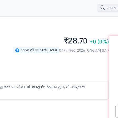
₹28.
70
+0
(0%)
52W થી 33.50% ઘટાડો
07 ઑગસ્ટ, 2026 10:36 AM (IST)
ધ ₹29 પર ખોલવામાં આવ્યું છે; ઇન્ટ્રાડે હાઇ/લો: ₹29/₹29.