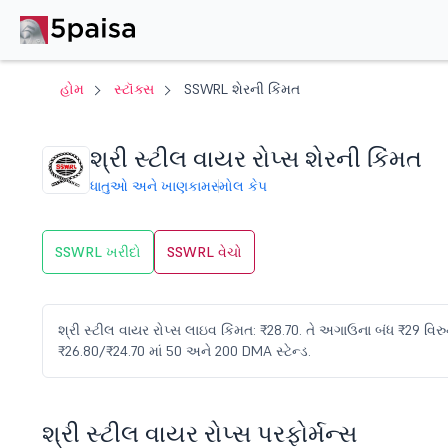
હોમ
સ્ટૉક્સ
SSWRL શેરની કિંમત
શ્રી સ્ટીલ વાયર રોપ્સ શેરની કિંમત
ધાતુઓ અને ખાણકામ
સ્મોલ કેપ
SSWRL ખરીદો
SSWRL વેચો
શ્રી સ્ટીલ વાયર રોપ્સ લાઇવ કિંમત: ₹28.70. તે અગાઉના બંધ ₹29 વિરુદ્
₹26.80/₹24.70 માં 50 અને 200 DMA સ્ટેન્ડ.
શ્રી સ્ટીલ વાયર રોપ્સ પરફોર્મન્સ