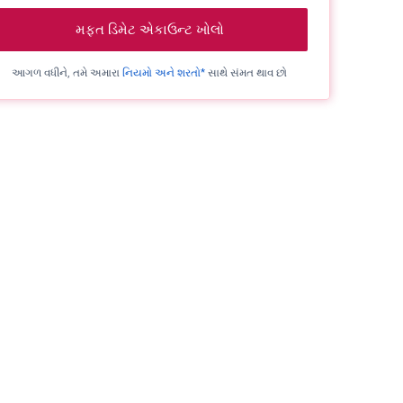
મફત ડિમેટ એકાઉન્ટ ખોલો
આગળ વધીને, તમે અમારા
નિયમો અને શરતો*
સાથે સંમત થાવ છો