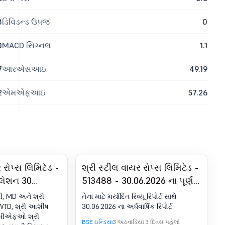
8
ડિવિડન્ડ ઉપજ
0
0
MACD સિગ્નલ
1.1
7
આરએસઆઇ
49.19
2
એમએફઆઇ
57.26
 રોપ્સ લિમિટેડ -
શ્રી સ્ટીલ વાયર રોપ્સ લિમિટેડ -
ુલેશન 30
513488 - 30.06.2026 ના પૂર્ણ
ાહેરાત -
થયેલ અર્ધ વાર્ષિક માટે પરિણામ
ી, MD અને શ્રી
તેના માટે મર્યાદિત રિવ્યૂ રિપોર્ટ સાથે
ેરફાર
 WTD, શ્રી આશીષ
30.06.2026 ના અર્ધવાર્ષિક રિપોર્ટ.
 સીએફઓ શ્રી
BSE ઇન્ડિયા
3 અઠવાડિયા 3 દિવસ પહેલાં