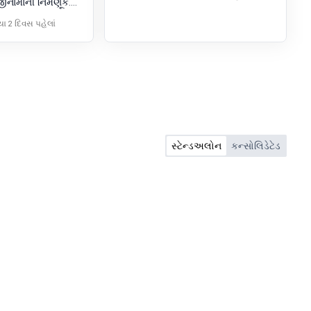
જીનામાની નિમણૂક.
 સાથે જોડાયેલ છે.
ા 2 દિવસ પહેલાં
સ્ટેન્ડઅલોન
કન્સોલિડેટેડ