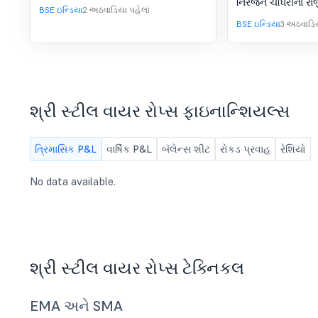
નિરંજન ચૌધરીના રા
BSE ઇન્ડિયા
2 અઠવાડિયા પહેલાં
બધા અક્ષરો આ ફાઇલ
BSE ઇન્ડિયા
3 અઠવાડિય
શ્રી સ્ટીલ વાયર રોપ્સ ફાઇનાન્શિયલ્સ
ત્રિમાસિક P&L
વાર્ષિક P&L
બૅલેન્સ શીટ
રોકડ પ્રવાહ
રેશિયો
No data available.
શ્રી સ્ટીલ વાયર રોપ્સ ટેક્નિકલ
EMA અને SMA