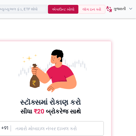
ગુજરાતી
એકાઉન્ટ ખોલો
લૉગ ઇન કરો
સ્ટૉક્સમાં રોકાણ કરો
સીધા
₹20
બ્રોકરેજ સાથે
+91