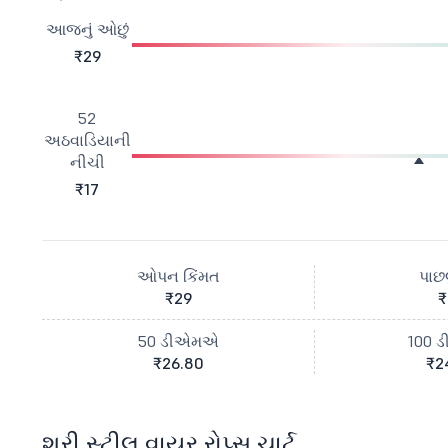
આજનું ઓછું
₹29
52
અઠવાડિયાની
નીચી
₹17
ઓપન કિંમત
પાછલ
₹29
₹
50 ડીએમએ
100 
₹26.80
₹2
શ્રી સ્ટીલ વાયર રોપ્સ ચાર્ટ