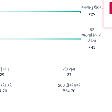
આજનું ઉચ્ચ
₹29
52
અઠવાડિયાની
ઉચ્ચ
₹43
ું બંધ
વૉલ્યુમ
29
27
ડીએમએ
200 ડીએમએ
4.70
₹24.70