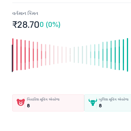
વર્તમાન કિંમત
₹28.
70
0 (0%)
બિયરિશ મૂવિંગ એવરેજ
બુલિશ મૂવિંગ એવરેજ
8
8