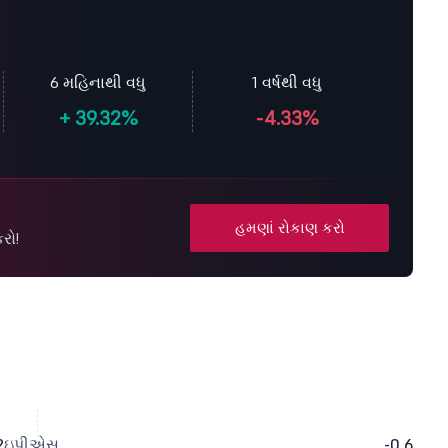
6 મહિનાથી વધુ
1 વર્ષથી વધુ
+
39.32%
-4.33%
હમણાં રોકાણ કરો
રો!
2
ઇપીએસ
-0.6