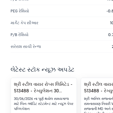
PEG રેશિયો
-0.
માર્કેટ કેપ સીઆર
1
P/B રેશિયો
0.
સરેરાશ સાચી રેન્જ
લેટેસ્ટ સ્ટૉક ન્યૂઝ અપડેટ
શ્રી સ્ટીલ વાયર રોપ્સ લિમિટેડ -
શ્રી સ્ટીલ વાયર
513488 - રેગ્યુલેશન 30
513488 - રેગ્ય
(LODR) હેઠળ જાહેરાત -
(LODR) હેઠળ જ
30/06/2026 ના પૂર્ણ થયેલ સમયગાળા
શ્રી અનિલ સજ્નાન
ન્યૂઝપેપર પબ્લિકેશન
મેનેજમેન્ટમાં ફ
માટે બિન-ઑડિટ સ્ટેટમેન્ટ માટે ન્યૂઝ પેપર
રામનારાયણ તિવારી
પબ્લિકેશન
સજ્નાની MD અને