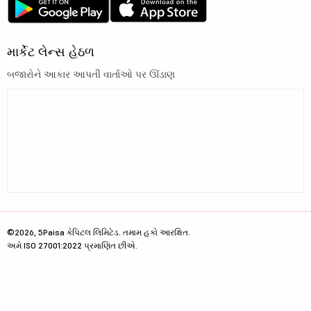
માર્કેટ લેન્સ હેઠળ
બજારોને આકાર આપતી વાર્તાઓ પર ઊંડાણ
©2026, 5Paisa કેપિટલ લિમિટેડ. તમામ હકો આરક્ષિત.
અમે ISO 27001:2022 પ્રમાણિત છીએ.