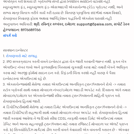
એકત્રિત કરી શકાય છે. બ્રોકરેજ સેબી દ્વારા નિર્ધારિત મર્યાદાને વટાવશે નહીં.
મ્યુચ્યુઅલ ફંડ, મ્યુચ્યુઅલ ફંડ-એસઆઇપી એક્સચેન્જ ટ્રેડેડ પ્રૉડક્ટ નથી, અને
સભ્ય માત્ર વિતરક તરીકે કાર્ય કરી રહ્યા છે. વિતરણ પ્રવૃત્તિના સંદર્ભમાં તમામ વિવાદો,
રોકાણકાર નિવારણ ફોરમ અથવા આર્બિટ્રેશન પદ્ધતિની ઍક્સેસ ધરાવશે નહીં.
અનુપાલન અધિકારી:
શ્રી. રવિન્દ્ર કલ્વંકર, ઇમેઇલ: support@5paisa.com, સપોર્ટ ડેસ્ક
હેલ્પલાઇન: 8976689766
સંપર્ક કરો
સાવધાન ઇન્વેસ્ટર
1.
રોકાણકારો માટે સલાહ
2. IPO સબસ્ક્રાઇબ કરતી વખતે ઇન્વેસ્ટર દ્વારા ચેક જારી કરવાની જરૂર નથી. ફક્ત બેંક
એકાઉન્ટ નંબર લખો અને ફાળવણીના કિસ્સામાં ચુકવણી કરવા માટે તમારી બેંકને અધિકૃત
કરવા માટે અરજી ફોર્મમાં સાઇન ઇન કરો. રિફંડની ચિંતા કરશો નહીં કારણ કે પૈસા
ઇન્વેસ્ટરના એકાઉન્ટમાં રહે છે.
3. એક્સચેન્જમાંથી મેસેજ: તમારા એકાઉન્ટમાં અનધિકૃત ટ્રાન્ઝૅક્શનને રોકો -> તમારા
સ્ટૉક બ્રોકર્સ સાથે તમારા મોબાઇલ નંબર/ઇમેઇલ આઇડી અપડેટ કરો. દિવસના અંતે તમારા
મોબાઇલ/ઇમેઇલ પર એક્સચેન્જથી સીધા તમારા ટ્રાન્ઝૅક્શનની માહિતી પ્રાપ્ત કરો.
રોકાણકારોના હિતમાં જારી.
4. ડિપોઝિટરીમાંથી મેસેજ: a) તમારા ડિમેટ એકાઉન્ટમાં અનધિકૃત ટ્રાન્ઝૅક્શનને રોકો ->
તમારા ડિપોઝિટરી સહભાગી સાથે તમારો મોબાઇલ નંબર અપડેટ કરો. રોકાણકારોના હિતમાં
જારી કરવામાં આવેલા તે જ દિવસે સીધા CDSL તરફથી તમારા ડિમેટ એકાઉન્ટમાં તમામ
ડેબિટ અને અન્ય મહત્વપૂર્ણ ટ્રાન્ઝૅક્શન માટે તમારા રજિસ્ટર્ડ મોબાઇલ પર ઍલર્ટ પ્રાપ્ત
કરો. b) સિક્યોરિટીઝ માર્કેટમાં ડીલ કરતી વખતે કેવાયસી એક વખતની કસરત છે - એકવાર