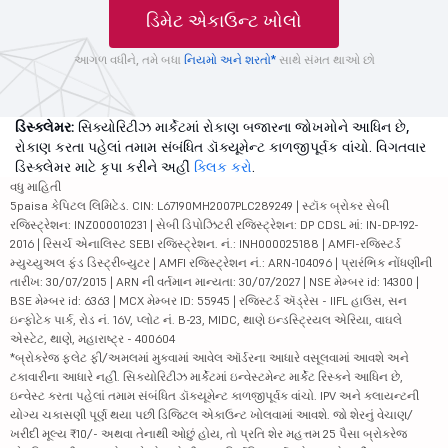
ડિમેટ એકાઉન્ટ ખોલો
આગળ વધીને, તમે બધા
નિયમો અને શરતો*
સાથે સંમત થાઓ છો
ડિસ્ક્લેમર:
સિક્યોરિટીઝ માર્કેટમાં રોકાણ બજારના જોખમોને આધિન છે,
રોકાણ કરતા પહેલાં તમામ સંબંધિત ડૉક્યૂમેન્ટ કાળજીપૂર્વક વાંચો. વિગતવાર
ડિસ્ક્લેમર માટે કૃપા કરીને અહીં
ક્લિક કરો
.
વધુ માહિતી
5paisa કેપિટલ લિમિટેડ. CIN: L67190MH2007PLC289249 | સ્ટૉક બ્રોકર સેબી
રજિસ્ટ્રેશન: INZ000010231 | સેબી ડિપોઝિટરી રજિસ્ટ્રેશન: DP CDSL માં: IN-DP-192-
2016 | રિસર્ચ એનાલિસ્ટ SEBI રજિસ્ટ્રેશન. નં.: INH000025188 | AMFI-રજિસ્ટર્ડ
મ્યુચ્યુઅલ ફંડ ડિસ્ટ્રીબ્યુટર | AMFI રજિસ્ટ્રેશન નં.: ARN-104096 | પ્રારંભિક નોંધણીની
તારીખ: 30/07/2015 | ARN ની વર્તમાન માન્યતા: 30/07/2027 | NSE મેમ્બર id: 14300 |
BSE મેમ્બર id: 6363 | MCX મેમ્બર ID: 55945 | રજિસ્ટર્ડ ઍડ્રેસ - IIFL હાઉસ, સન
ઇન્ફોટેક પાર્ક, રોડ નં. 16V, પ્લોટ નં. B-23, MIDC, થાણે ઇન્ડસ્ટ્રિયલ એરિયા, વાઘલે
એસ્ટેટ, થાણે, મહારાષ્ટ્ર - 400604
*બ્રોકરેજ ફ્લેટ ફી/અમલમાં મુકવામાં આવેલ ઑર્ડરના આધારે વસૂલવામાં આવશે અને
ટકાવારીના આધારે નહીં. સિક્યોરિટીઝ માર્કેટમાં ઇન્વેસ્ટમેન્ટ માર્કેટ રિસ્કને આધિન છે,
ઇન્વેસ્ટ કરતા પહેલાં તમામ સંબંધિત ડૉક્યૂમેન્ટ કાળજીપૂર્વક વાંચો. IPV અને ક્લાયન્ટની
યોગ્ય ચકાસણી પૂર્ણ થયા પછી ડિજિટલ એકાઉન્ટ ખોલવામાં આવશે. જો શેરનું વેચાણ/
ખરીદી મૂલ્ય ₹10/- અથવા તેનાથી ઓછું હોય, તો પ્રતિ શેર મહત્તમ 25 પૈસા બ્રોકરેજ