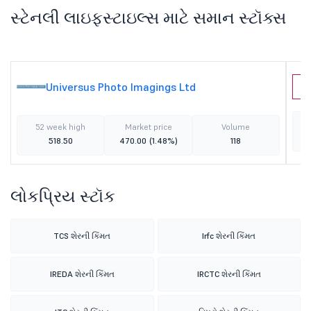
સ્ટેનલી લાઇફસ્ટાઇલ્સ માટે સમાન સ્ટૉક્સ
Universus Photo Imagings Ltd
G
52 week high
Market price
Volume
518.50
470.00
(1.48%)
118
લોકપ્રિય સ્ટૉક
TCS શેરની કિંમત
Irfc શેરની કિંમત
IREDA શેરની કિંમત
IRCTC શેરની કિંમત