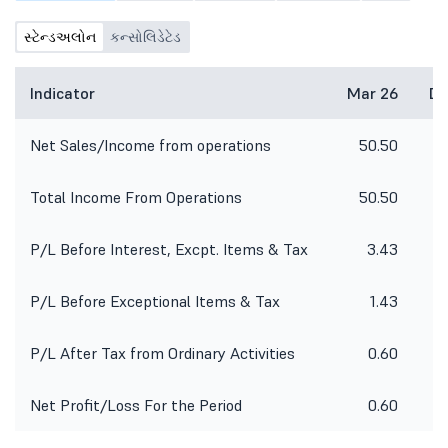
સ્ટેન્ડઅલોન
કન્સોલિડેટેડ
Indicator
Mar 26
De
Net Sales/Income from operations
50.50
4
Total Income From Operations
50.50
4
P/L Before Interest, Excpt. Items & Tax
3.43
P/L Before Exceptional Items & Tax
1.43
P/L After Tax from Ordinary Activities
0.60
Net Profit/Loss For the Period
0.60