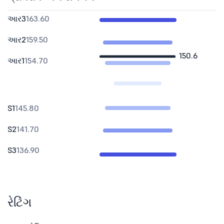
આર3
163.60
આર2
159.50
150.6
આર1
154.70
S1
145.80
S2
141.70
S3
136.90
રેટિંગ