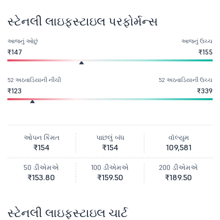
સ્ટેનલી લાઇફસ્ટાઇલ પરફોર્મન્સ
આજનું ઓછું
આજનું ઉચ્ચ
₹147
₹155
52 અઠવાડિયાની નીચી
52 અઠવાડિયાની ઉચ્ચ
₹123
₹339
ઓપન કિંમત
પાછલું બંધ
વૉલ્યુમ
₹154
₹154
109,581
50 ડીએમએ
100 ડીએમએ
200 ડીએમએ
₹153.80
₹159.50
₹189.50
સ્ટેનલી લાઇફસ્ટાઇલ ચાર્ટ