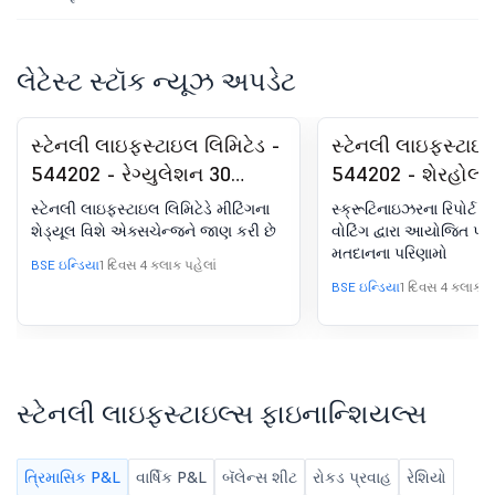
લેટેસ્ટ સ્ટૉક ન્યૂઝ અપડેટ
સ્ટેનલી લાઇફસ્ટાઇલ લિમિટેડ -
સ્ટેનલી લાઇફસ્ટાઇલ
544202 - રેગ્યુલેશન 30
544202 - શેરહોલ્ડર
(LODR) હેઠળ જાહેરાત -
પોસ્ટલ બૅલટ-સ્ક્ર
સ્ટેનલી લાઇફસ્ટાઇલ લિમિટેડે મીટિંગના
સ્ક્રૂટિનાઇઝરના રિપોર્ટ સ
એનાલિસ્ટ/ઇન્વેસ્ટર મીટિંગ -
રિપોર્ટ
શેડ્યૂલ વિશે એક્સચેન્જને જાણ કરી છે
વોટિંગ દ્વારા આયોજિત પો
મતદાનના પરિણામો
સૂચના
BSE ઇન્ડિયા
1 દિવસ 4 કલાક પહેલાં
BSE ઇન્ડિયા
1 દિવસ 4 કલાક પહ
સ્ટેનલી લાઇફસ્ટાઇલ્સ ફાઇનાન્શિયલ્સ
ત્રિમાસિક P&L
વાર્ષિક P&L
બૅલેન્સ શીટ
રોકડ પ્રવાહ
રેશિયો