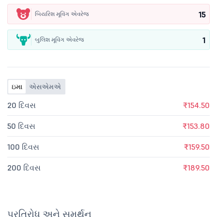
15
બિયરિશ મૂવિંગ એવરેજ
1
બુલિશ મૂવિંગ એવરેજ
ઇમા
એસએમએ
20 દિવસ
₹154.50
50 દિવસ
₹153.80
100 દિવસ
₹159.50
200 દિવસ
₹189.50
પ્રતિરોધ અને સમર્થન