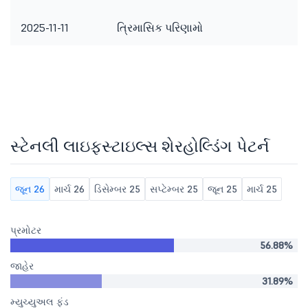
2025-11-11
ત્રિમાસિક પરિણામો
સ્ટેનલી લાઇફસ્ટાઇલ્સ શેરહોલ્ડિંગ પેટર્ન
જૂન 26
માર્ચ 26
ડિસેમ્બર 25
સપ્ટેમ્બર 25
જૂન 25
માર્ચ 25
પ્રમોટર
56.88%
જાહેર
31.89%
મ્યુચ્યુઅલ ફંડ