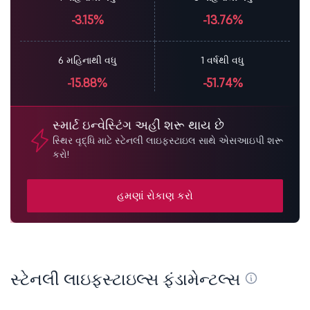
-3.15%
-13.76%
6 મહિનાથી વધુ
1 વર્ષથી વધુ
-15.88%
-51.74%
સ્માર્ટ ઇન્વેસ્ટિંગ અહીં શરૂ થાય છે
સ્થિર વૃદ્ધિ માટે સ્ટેનલી લાઇફસ્ટાઇલ સાથે એસઆઇપી શરૂ
કરો!
હમણાં રોકાણ કરો
સ્ટેનલી લાઇફસ્ટાઇલ્સ ફંડામેન્ટલ્સ