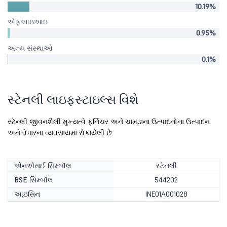
10.19%
એફઆઇઆઇ
0.95%
અન્ય સંસ્થાઓ
0.1%
સ્ટેનલી લાઇફસ્ટાઇલ્સ વિશે
સ્ટેન્લી જીવનશૈલી મુખ્યત્વે ફર્નિચર અને ચામડાના ઉત્પાદનોના ઉત્પાદન
અને વેપારના વ્યવસાયમાં રોકાયેલી છે.
એનએસઈ સિમ્બૉલ
સ્ટેનલી
BSE સિમ્બૉલ
544202
આઇસિન
INE01A001028