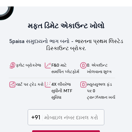
મફત ડિમેટ એકાઉન્ટ ખોલો
5paisa સમુદાયનો ભાગ બનો -
ભારતના પ્રથમ લિસ્ટેડ
ડિસ્કાઉન્ટ બ્રોકર.
ફ્લેટ બ્રોકરેજ
F&O માટે
0. એકાઉન્ટ
સમર્પિત પ્લેટફોર્મ
ખોલવાના શુલ્ક
ચાર્ટ પર ટ્રેડ કરો
4X લીવરેજ
મ્યુચ્યુઅલ ફંડ
સુધીની MTF
પર 0
સુવિધા
ટ્રાન્ઝૅક્શન ખર્ચ
+91