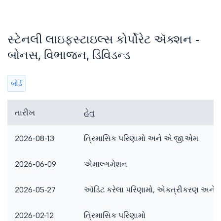
સ્ટેનલી લાઇફસ્ટાઇલ્સ કોર્પોરેટ ઍક્શન -
બોનસ, વિભાજન, ડિવિડન્ડ
બોર્ડ
તારીખ
હેતુ
2026-08-13
ત્રિમાસિક પરિણામો અને એ.જી.એમ.
2026-06-09
એમાલ્ગમેશન
2026-05-27
ઑડિટ કરેલા પરિણામો, એકત્રીકરણ અને 
2026-02-12
ત્રિમાસિક પરિણામો