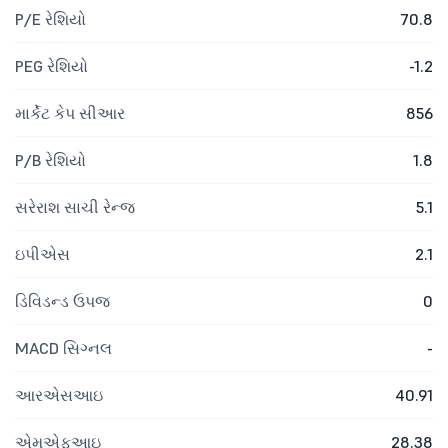
P/E રેશિયો
70.8
PEG રેશિયો
-1.2
માર્કેટ કેપ સીઆર
856
P/B રેશિયો
1.8
સરેરાશ સાચી રેન્જ
5.1
ઇપીએસ
2.1
ડિવિડન્ડ ઉપજ
0
MACD સિગ્નલ
-
આરએસઆઇ
40.91
એમએફઆઇ
28.38