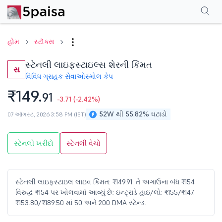
પરફોર્મન્સ
ફાઇનાન્શિયલ્સ
ટેક્નિકલ
ઇવેન્ટ્સ
શેરહોલ્ડિંગ પેટર્ન
વધુ
એફએ
હોમ
સ્ટૉક્સ
સ્ટેનલી લાઇફસ્ટાઇલ્સ શેરની કિંમત
સ
વિવિધ ગ્રાહક સેવાઓ
સ્મોલ કેપ
₹149.
91
-3.71
(-2.42%)
52W થી 55.82% ઘટાડો
07 ઑગસ્ટ, 2026 3:58 PM (IST)
સ્ટેનલી ખરીદો
સ્ટેનલી વેચો
સ્ટેનલી લાઇફસ્ટાઇલ લાઇવ કિંમત: ₹149.91. તે અગાઉના બંધ ₹154
વિરુદ્ધ ₹154 પર ખોલવામાં આવ્યું છે; ઇન્ટ્રાડે હાઇ/લો: ₹155/₹147.
₹153.80/₹189.50 માં 50 અને 200 DMA સ્ટેન્ડ.