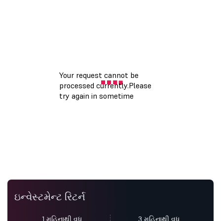
ઇન્વેસ્ટમેન્ટ રિટર્ન
1 મહિનાથી વધુ
3 મહિનાથી વધુ