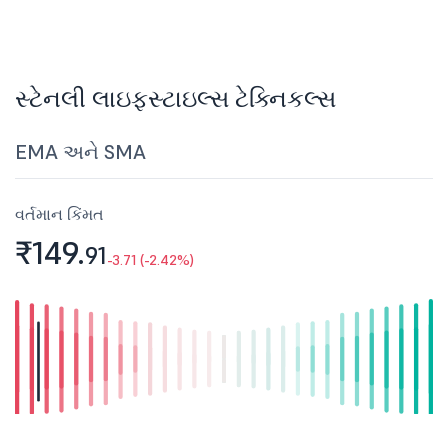
સ્ટેનલી લાઇફસ્ટાઇલ્સ ટેક્નિકલ્સ
EMA અને SMA
વર્તમાન કિંમત
₹149.
91
-3.71 (-2.42%)