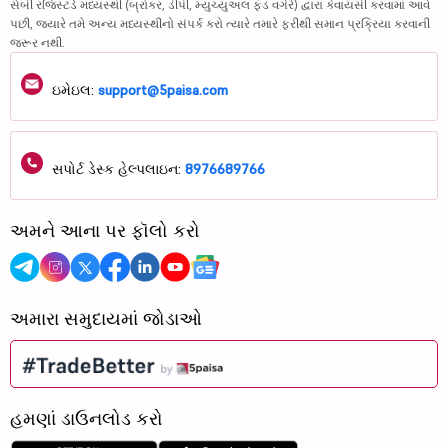
સેબી રજિસ્ટર્ડ મધ્યસ્થી (બ્રોકર, ડીપી, મ્યુચ્યુઅલ ફંડ વગેરે) દ્વારા કેવાયસી કરવામાં આવે
પછી, જ્યારે તમે અન્ય મધ્યસ્થીનો સંપર્ક કરો ત્યારે તમારે ફરીથી સમાન પ્રક્રિયા કરવાની
જરૂર નથી.
ઇમેઇલ:
support@5paisa.com
સપોર્ટ ડેસ્ક હેલ્પલાઇન:
8976689766
અમને આના પર ફૉલો કરો
અમારા સમુદાયમાં જોડાઓ
હમણાં ડાઉનલોડ કરો