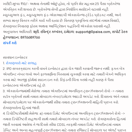
ખરીદી મૂલ્ય ₹10/- અથવા તેનાથી ઓછું હોય, તો પ્રતિ શેર મહત્તમ 25 પૈસા બ્રોકરેજ
એકત્રિત કરી શકાય છે. બ્રોકરેજ સેબી દ્વારા નિર્ધારિત મર્યાદાને વટાવશે નહીં.
મ્યુચ્યુઅલ ફંડ, મ્યુચ્યુઅલ ફંડ-એસઆઇપી એક્સચેન્જ ટ્રેડેડ પ્રૉડક્ટ નથી, અને
સભ્ય માત્ર વિતરક તરીકે કાર્ય કરી રહ્યા છે. વિતરણ પ્રવૃત્તિના સંદર્ભમાં તમામ વિવાદો,
રોકાણકાર નિવારણ ફોરમ અથવા આર્બિટ્રેશન પદ્ધતિની ઍક્સેસ ધરાવશે નહીં.
અનુપાલન અધિકારી:
શ્રી. રવિન્દ્ર કલ્વંકર, ઇમેઇલ: support@5paisa.com, સપોર્ટ ડેસ્ક
હેલ્પલાઇન: 8976689766
સંપર્ક કરો
સાવધાન ઇન્વેસ્ટર
1.
રોકાણકારો માટે સલાહ
2. IPO સબસ્ક્રાઇબ કરતી વખતે ઇન્વેસ્ટર દ્વારા ચેક જારી કરવાની જરૂર નથી. ફક્ત બેંક
એકાઉન્ટ નંબર લખો અને ફાળવણીના કિસ્સામાં ચુકવણી કરવા માટે તમારી બેંકને અધિકૃત
કરવા માટે અરજી ફોર્મમાં સાઇન ઇન કરો. રિફંડની ચિંતા કરશો નહીં કારણ કે પૈસા
ઇન્વેસ્ટરના એકાઉન્ટમાં રહે છે.
3. એક્સચેન્જમાંથી મેસેજ: તમારા એકાઉન્ટમાં અનધિકૃત ટ્રાન્ઝૅક્શનને રોકો -> તમારા
સ્ટૉક બ્રોકર્સ સાથે તમારા મોબાઇલ નંબર/ઇમેઇલ આઇડી અપડેટ કરો. દિવસના અંતે તમારા
મોબાઇલ/ઇમેઇલ પર એક્સચેન્જથી સીધા તમારા ટ્રાન્ઝૅક્શનની માહિતી પ્રાપ્ત કરો.
રોકાણકારોના હિતમાં જારી.
4. ડિપોઝિટરીમાંથી મેસેજ: a) તમારા ડિમેટ એકાઉન્ટમાં અનધિકૃત ટ્રાન્ઝૅક્શનને રોકો ->
તમારા ડિપોઝિટરી સહભાગી સાથે તમારો મોબાઇલ નંબર અપડેટ કરો. રોકાણકારોના હિતમાં
જારી કરવામાં આવેલા તે જ દિવસે સીધા CDSL તરફથી તમારા ડિમેટ એકાઉન્ટમાં તમામ
ડેબિટ અને અન્ય મહત્વપૂર્ણ ટ્રાન્ઝૅક્શન માટે તમારા રજિસ્ટર્ડ મોબાઇલ પર ઍલર્ટ પ્રાપ્ત