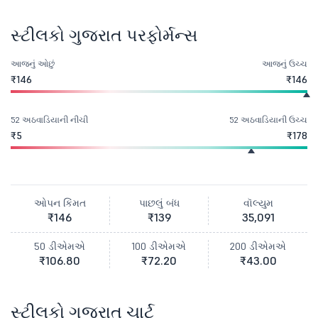
સ્ટીલકો ગુજરાત પરફોર્મન્સ
આજનું ઓછું
આજનું ઉચ્ચ
₹146
₹146
52 અઠવાડિયાની નીચી
52 અઠવાડિયાની ઉચ્ચ
₹5
₹178
ઓપન કિંમત
પાછલું બંધ
વૉલ્યુમ
₹146
₹139
35,091
50 ડીએમએ
100 ડીએમએ
200 ડીએમએ
₹106.80
₹72.20
₹43.00
સ્ટીલકો ગુજરાત ચાર્ટ