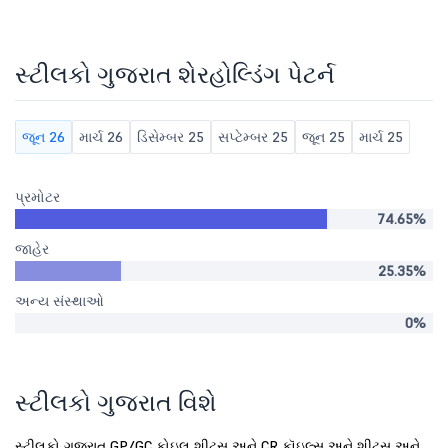
સ્ટીલકો ગુજરાત શેરહોલ્ડિંગ પેટર્ન
જૂન 26
માર્ચ 26
ડિસેમ્બર 25
સપ્ટેમ્બર 25
જૂન 25
માર્ચ 25
પ્રમોટર
74.65%
જાહેર
25.35%
અન્ય સંસ્થાઓ
0%
સ્ટીલકો ગુજરાત વિશે
સ્ટીલકો ગુજરાત GP/GC કોઇલ શીટ્સ અને CR કૉઇલ્સ અને શીટ્સ અને