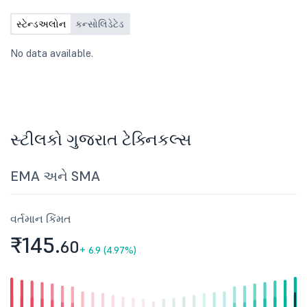
સ્ટેન્ડઅલોન
કન્સોલિડેટેડ
No data available.
સ્ટીલકો ગુજરાત ટેક્નિકલ્સ
EMA અને SMA
વર્તમાન કિંમત
₹145.
60
+
6.9 (4.97%)