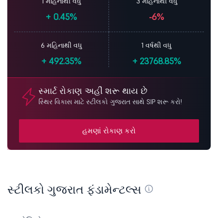
1 મહિનાથી વધુ
3 મહિનાથી વધુ
+
0.45%
-6%
6 મહિનાથી વધુ
1 વર્ષથી વધુ
+
492.35%
+
23768.85%
સ્માર્ટ રોકાણ અહીં શરૂ થાય છે
સ્થિર વિકાસ માટે સ્ટીલકો ગુજરાત સાથે SIP શરૂ કરો!
હમણાં રોકાણ કરો
સ્ટીલકો ગુજરાત ફંડામેન્ટલ્સ