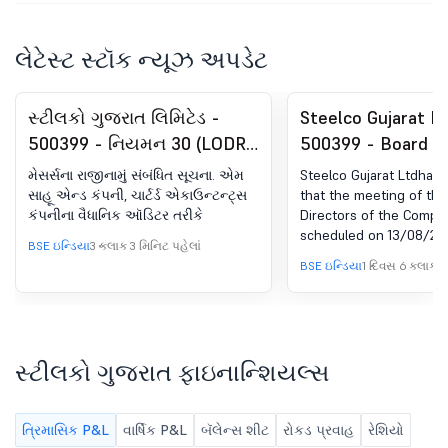
લેટેસ્ટ સ્ટૉક ન્યૂઝ અપડેટ
સ્ટીલકો ગુજરાત લિમિટેડ -
Steelco Gujarat Lt
500399 - નિયમન 30 (LODR)
500399 - Board M
હેઠળ જાહેરાત - વૈધાનિક
Intimation for Con
મેસર્સના રાજીનામું સંબંધિત સૂચના. એમ
Steelco Gujarat Ltdhas
ઑડિટરનો રાજીનામું
And Approval Of 
સાહૂ એન્ડ કંપની, ચાર્ટર્ડ એકાઉન્ટન્ટ્સ
that the meeting of the
કંપનીના વૈધાનિક ઑડિટર તરીકે
Directors of the Compan
Financial Results 
scheduled on 13/08/2026
First Quarter End
BSE ઇન્ડિયા
3 કલાક 3 મિનિટ પહેલાં
to consider and approv
BSE ઇન્ડિયા
1 દિવસ 6 કલાક પહ
June, 2026 Pursu
Financial Results for the
ended 30th June, 2026 
Regulation 33 And
Regulation 33 and 52 of
SEBI LODR
સ્ટીલકો ગુજરાત ફાઇનાન્શિયલ્સ
ત્રિમાસિક P&L
વાર્ષિક P&L
બૅલેન્સ શીટ
રોકડ પ્રવાહ
રેશિયો