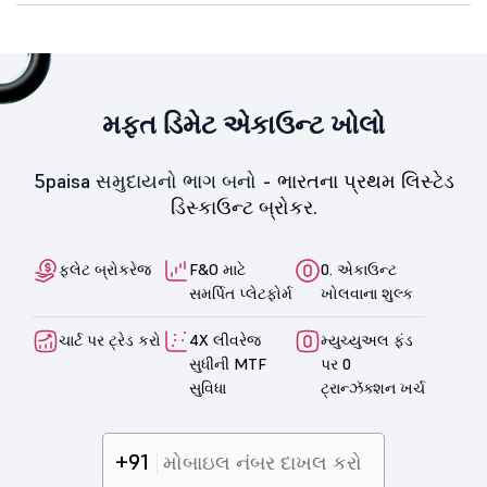
મફત ડિમેટ એકાઉન્ટ ખોલો
5paisa સમુદાયનો ભાગ બનો -
ભારતના પ્રથમ લિસ્ટેડ
ડિસ્કાઉન્ટ બ્રોકર.
ફ્લેટ બ્રોકરેજ
F&O માટે
0. એકાઉન્ટ
સમર્પિત પ્લેટફોર્મ
ખોલવાના શુલ્ક
ચાર્ટ પર ટ્રેડ કરો
4X લીવરેજ
મ્યુચ્યુઅલ ફંડ
સુધીની MTF
પર 0
સુવિધા
ટ્રાન્ઝૅક્શન ખર્ચ
+91