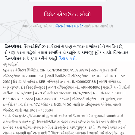
ડિમેટ એકાઉન્ટ ખોલો
આગળ વધીને, તમે બધા
નિયમો અને શરતો*
સાથે સંમત થાઓ છો
ડિસ્ક્લેમર:
સિક્યોરિટીઝ માર્કેટમાં રોકાણ બજારના જોખમોને આધિન છે,
રોકાણ કરતા પહેલાં તમામ સંબંધિત ડૉક્યૂમેન્ટ કાળજીપૂર્વક વાંચો. વિગતવાર
ડિસ્ક્લેમર માટે કૃપા કરીને અહીં
ક્લિક કરો
.
વધુ માહિતી
5paisa કેપિટલ લિમિટેડ. CIN: L67190MH2007PLC289249 | સ્ટૉક બ્રોકર સેબી
રજિસ્ટ્રેશન: INZ000010231 | સેબી ડિપોઝિટરી રજિસ્ટ્રેશન: DP CDSL માં: IN-DP-192-
2016 | રિસર્ચ એનાલિસ્ટ SEBI રજિસ્ટ્રેશન. નં.: INH000025188 | AMFI-રજિસ્ટર્ડ
મ્યુચ્યુઅલ ફંડ ડિસ્ટ્રીબ્યુટર | AMFI રજિસ્ટ્રેશન નં.: ARN-104096 | પ્રારંભિક નોંધણીની
તારીખ: 30/07/2015 | ARN ની વર્તમાન માન્યતા: 30/07/2027 | NSE મેમ્બર id: 14300 |
BSE મેમ્બર id: 6363 | MCX મેમ્બર ID: 55945 | રજિસ્ટર્ડ ઍડ્રેસ - IIFL હાઉસ, સન
ઇન્ફોટેક પાર્ક, રોડ નં. 16V, પ્લોટ નં. B-23, MIDC, થાણે ઇન્ડસ્ટ્રિયલ એરિયા, વાઘલે
એસ્ટેટ, થાણે, મહારાષ્ટ્ર - 400604
*બ્રોકરેજ ફ્લેટ ફી/અમલમાં મુકવામાં આવેલ ઑર્ડરના આધારે વસૂલવામાં આવશે અને
ટકાવારીના આધારે નહીં. સિક્યોરિટીઝ માર્કેટમાં ઇન્વેસ્ટમેન્ટ માર્કેટ રિસ્કને આધિન છે,
ઇન્વેસ્ટ કરતા પહેલાં તમામ સંબંધિત ડૉક્યૂમેન્ટ કાળજીપૂર્વક વાંચો. IPV અને ક્લાયન્ટની
યોગ્ય ચકાસણી પૂર્ણ થયા પછી ડિજિટલ એકાઉન્ટ ખોલવામાં આવશે. જો શેરનું વેચાણ/