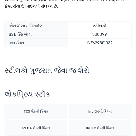
ફેક્ટરીના ઉત્પાદનમાં સંલગ્ન છે.
એનએસઈ સિમ્બૉલ
સ્ટીલકો
BSE સિમ્બૉલ
500399
આઇસિન
INE629B01032
સ્ટીલકો ગુજરાત જેવા જ શેરો
લોકપ્રિય સ્ટૉક
TCS શેરની કિંમત
Irfc શેરની કિંમત
IREDA શેરની કિંમત
IRCTC શેરની કિંમત