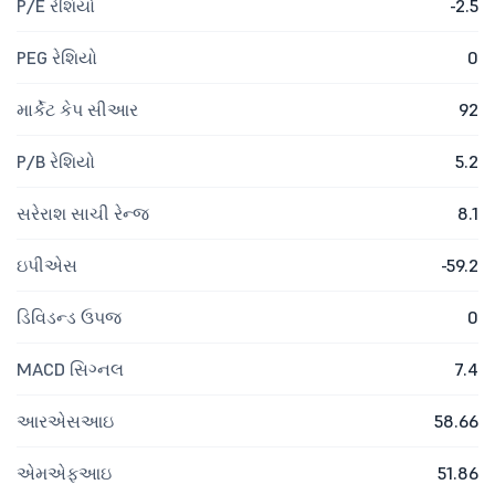
P/E રેશિયો
-2.5
PEG રેશિયો
0
માર્કેટ કેપ સીઆર
92
P/B રેશિયો
5.2
સરેરાશ સાચી રેન્જ
8.1
ઇપીએસ
-59.2
ડિવિડન્ડ ઉપજ
0
MACD સિગ્નલ
7.4
આરએસઆઇ
58.66
એમએફઆઇ
51.86