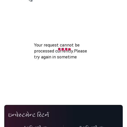
ઇન્વેસ્ટમેન્ટ રિટર્ન