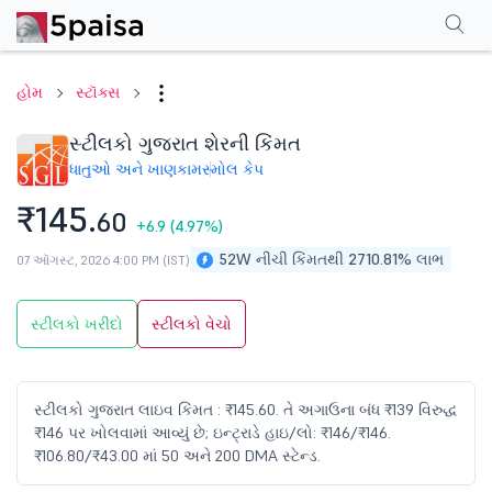
પરફોર્મન્સ
ફાઇનાન્શિયલ્સ
ટેક્નિકલ
ઇવેન્ટ્સ
શેરહોલ્ડિંગ પેટર્ન
વધુ
એફએ
હોમ
સ્ટૉક્સ
સ્ટીલકો ગુજરાત શેરની કિંમત
ધાતુઓ અને ખાણકામ
સ્મોલ કેપ
₹145.
60
+6.9
(4.97%)
52W નીચી કિંમતથી 2710.81% લાભ
07 ઑગસ્ટ, 2026 4:00 PM (IST)
સ્ટીલકો ખરીદો
સ્ટીલકો વેચો
સ્ટીલકો ગુજરાત લાઇવ કિંમત : ₹145.60. તે અગાઉના બંધ ₹139 વિરુદ્ધ
₹146 પર ખોલવામાં આવ્યું છે; ઇન્ટ્રાડે હાઇ/લો: ₹146/₹146.
₹106.80/₹43.00 માં 50 અને 200 DMA સ્ટેન્ડ.