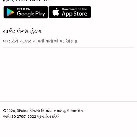
માર્કેટ લેન્સ હેઠળ
બજારોને આકાર આપતી વાર્તાઓ પર ઊંડાણ
©2026, 5Paisa કેપિટલ લિમિટેડ. તમામ હકો આરક્ષિત.
અમે ISO 27001:2022 પ્રમાણિત છીએ.