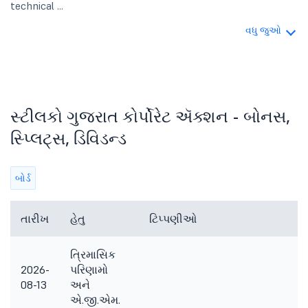
technical ...
વધુ જુઓ
સ્ટીલકો ગુજરાત કોર્પોરેટ ઍક્શન - બોનસ,
સ્પ્લિટ્સ, ડિવિડન્ડ
બોર્ડ
તારીખ
હેતુ
ટિપ્પણીઓ
ત્રિમાસિક
2026-
પરિણામો
08-13
અને
એ.જી.એમ.