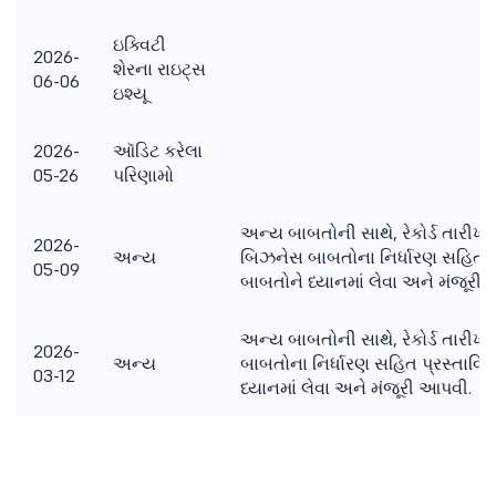
ઇક્વિટી
2026-
શેરના રાઇટ્સ
06-06
ઇશ્યૂ
2026-
ઑડિટ કરેલા
05-26
પરિણામો
અન્ય બાબતોની સાથે, રેકોર્ડ તારીખ,
2026-
અન્ય
બિઝનેસ બાબતોના નિર્ધારણ સહિત પ્ર
05-09
બાબતોને ધ્યાનમાં લેવા અને મંજૂરી
અન્ય બાબતોની સાથે, રેકોર્ડ તારીખ,
2026-
અન્ય
બાબતોના નિર્ધારણ સહિત પ્રસ્તાવિત
03-12
ધ્યાનમાં લેવા અને મંજૂરી આપવી.