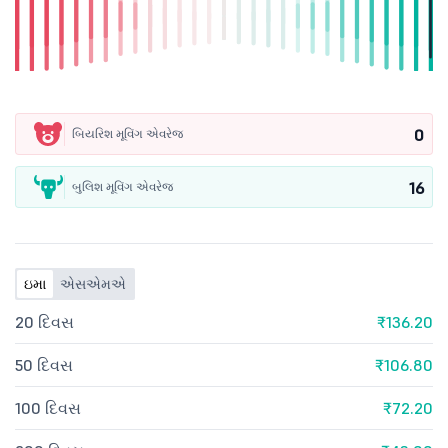
0
બિયરિશ મૂવિંગ એવરેજ
16
બુલિશ મૂવિંગ એવરેજ
ઇમા
એસએમએ
20 દિવસ
₹136.20
50 દિવસ
₹106.80
100 દિવસ
₹72.20