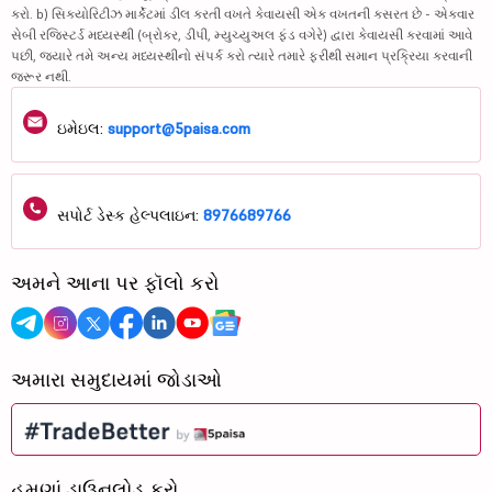
કરો. b) સિક્યોરિટીઝ માર્કેટમાં ડીલ કરતી વખતે કેવાયસી એક વખતની કસરત છે - એકવાર
સેબી રજિસ્ટર્ડ મધ્યસ્થી (બ્રોકર, ડીપી, મ્યુચ્યુઅલ ફંડ વગેરે) દ્વારા કેવાયસી કરવામાં આવે
પછી, જ્યારે તમે અન્ય મધ્યસ્થીનો સંપર્ક કરો ત્યારે તમારે ફરીથી સમાન પ્રક્રિયા કરવાની
જરૂર નથી.
ઇમેઇલ:
support@5paisa.com
સપોર્ટ ડેસ્ક હેલ્પલાઇન:
8976689766
અમને આના પર ફૉલો કરો
અમારા સમુદાયમાં જોડાઓ
હમણાં ડાઉનલોડ કરો