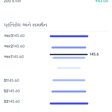
200 દિવસ
₹43.00
પ્રતિરોધ અને સમર્થન
આર3
145.60
આર2
145.60
145.6
આર1
145.60
S1
145.60
S2
145.60
S3
145.60