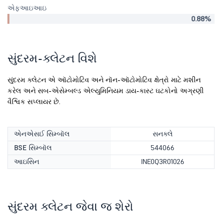
એફઆઇઆઇ
0.88%
સુંદરમ-ક્લેટન વિશે
સુંદરમ ક્લેટન એ ઑટોમોટિવ અને નૉન-ઑટોમોટિવ ક્ષેત્રો માટે મશીન
કરેલ અને સબ-એસેમ્બલ્ડ એલ્યુમિનિયમ ડાય-કાસ્ટ ઘટકોનો અગ્રણી
વૈશ્વિક સપ્લાયર છે.
એનએસઈ સિમ્બૉલ
સનક્લે
BSE સિમ્બૉલ
544066
આઇસિન
INE0Q3R01026
સુંદરમ ક્લેટન જેવા જ શેરો