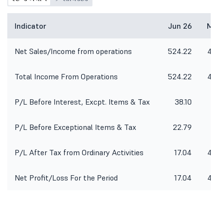
Indicator
Jun 26
Ma
Net Sales/Income from operations
524.22
44
Total Income From Operations
524.22
44
P/L Before Interest, Excpt. Items & Tax
38.10
5
P/L Before Exceptional Items & Tax
22.79
2
P/L After Tax from Ordinary Activities
17.04
49
Net Profit/Loss For the Period
17.04
49