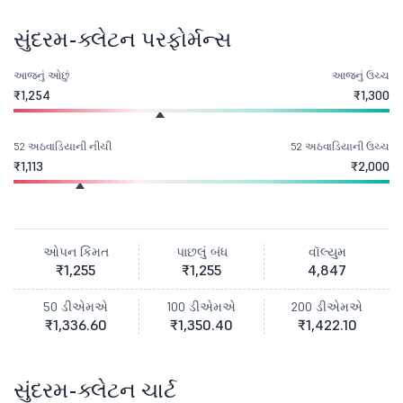
સુંદરમ-ક્લેટન પરફોર્મન્સ
આજનું ઓછું
આજનું ઉચ્ચ
₹1,254
₹1,300
52 અઠવાડિયાની નીચી
52 અઠવાડિયાની ઉચ્ચ
₹1,113
₹2,000
ઓપન કિંમત
પાછલું બંધ
વૉલ્યુમ
₹1,255
₹1,255
4,847
50 ડીએમએ
100 ડીએમએ
200 ડીએમએ
₹1,336.60
₹1,350.40
₹1,422.10
સુંદરમ-ક્લેટન ચાર્ટ