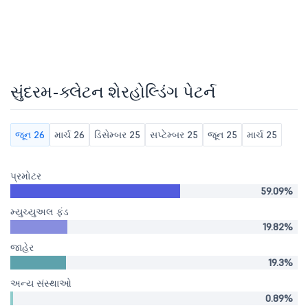
સુંદરમ-ક્લેટન શેરહોલ્ડિંગ પેટર્ન
જૂન 26
માર્ચ 26
ડિસેમ્બર 25
સપ્ટેમ્બર 25
જૂન 25
માર્ચ 25
પ્રમોટર
59.09%
મ્યુચ્યુઅલ ફંડ
19.82%
જાહેર
19.3%
અન્ય સંસ્થાઓ
0.89%