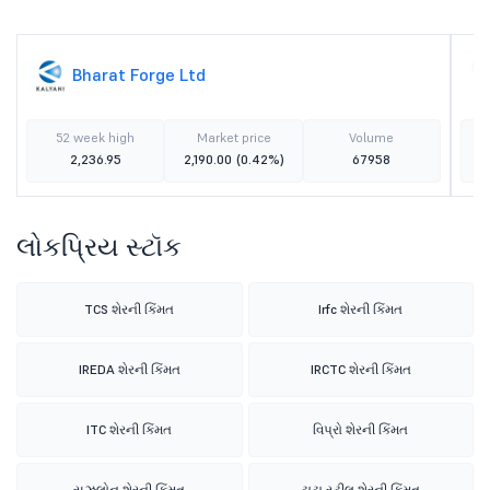
Bharat Forge Ltd
52 week high
Market price
Volume
2,236.95
2,190.00
(0.42%)
67958
લોકપ્રિય સ્ટૉક
TCS શેરની કિંમત
Irfc શેરની કિંમત
IREDA શેરની કિંમત
IRCTC શેરની કિંમત
ITC શેરની કિંમત
વિપ્રો શેરની કિંમત
સુઝલોન શેરની કિંમત
ટાટા સ્ટીલ શેરની કિંમત