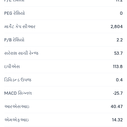
PEG રેશિયો
0
માર્કેટ કેપ સીઆર
2,804
P/B રેશિયો
2.2
સરેરાશ સાચી રેન્જ
53.7
ઇપીએસ
113.8
ડિવિડન્ડ ઉપજ
0.4
MACD સિગ્નલ
-25.7
આરએસઆઇ
40.47
એમએફઆઇ
14.32