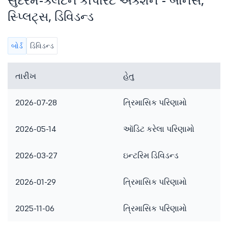
સુંદરમ-ક્લેટન કોર્પોરેટ ઍક્શન - બોનસ,
સ્પ્લિટ્સ, ડિવિડન્ડ
બોર્ડ
ડિવિડન્ડ
તારીખ
હેતુ
2026-07-28
ત્રિમાસિક પરિણામો
2026-05-14
ઑડિટ કરેલા પરિણામો
2026-03-27
ઇન્ટરિમ ડિવિડન્ડ
2026-01-29
ત્રિમાસિક પરિણામો
2025-11-06
ત્રિમાસિક પરિણામો