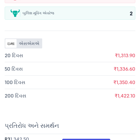
2
બુલિશ મૂવિંગ એવરેજ
ઇમા
એસએમએ
20 દિવસ
₹1,313.90
50 દિવસ
₹1,336.60
100 દિવસ
₹1,350.40
200 દિવસ
₹1,422.10
પ્રતિરોધ અને સમર્થન
R3
1,342.50