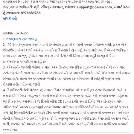
રોકાણકાર નિવારણ ફોરમ અથવા આર્બિટ્રેશન પદ્ધતિની ઍક્સેસ ધરાવશે નહીં.
અનુપાલન અધિકારી:
શ્રી. રવિન્દ્ર કલ્વંકર, ઇમેઇલ: support@5paisa.com, સપોર્ટ ડેસ્ક
હેલ્પલાઇન: 8976689766
સંપર્ક કરો
સાવધાન ઇન્વેસ્ટર
1.
રોકાણકારો માટે સલાહ
2. IPO સબસ્ક્રાઇબ કરતી વખતે ઇન્વેસ્ટર દ્વારા ચેક જારી કરવાની જરૂર નથી. ફક્ત બેંક
એકાઉન્ટ નંબર લખો અને ફાળવણીના કિસ્સામાં ચુકવણી કરવા માટે તમારી બેંકને અધિકૃત
કરવા માટે અરજી ફોર્મમાં સાઇન ઇન કરો. રિફંડની ચિંતા કરશો નહીં કારણ કે પૈસા
ઇન્વેસ્ટરના એકાઉન્ટમાં રહે છે.
3. એક્સચેન્જમાંથી મેસેજ: તમારા એકાઉન્ટમાં અનધિકૃત ટ્રાન્ઝૅક્શનને રોકો -> તમારા
સ્ટૉક બ્રોકર્સ સાથે તમારા મોબાઇલ નંબર/ઇમેઇલ આઇડી અપડેટ કરો. દિવસના અંતે તમારા
મોબાઇલ/ઇમેઇલ પર એક્સચેન્જથી સીધા તમારા ટ્રાન્ઝૅક્શનની માહિતી પ્રાપ્ત કરો.
રોકાણકારોના હિતમાં જારી.
4. ડિપોઝિટરીમાંથી મેસેજ: a) તમારા ડિમેટ એકાઉન્ટમાં અનધિકૃત ટ્રાન્ઝૅક્શનને રોકો ->
તમારા ડિપોઝિટરી સહભાગી સાથે તમારો મોબાઇલ નંબર અપડેટ કરો. રોકાણકારોના હિતમાં
જારી કરવામાં આવેલા તે જ દિવસે સીધા CDSL તરફથી તમારા ડિમેટ એકાઉન્ટમાં તમામ
ડેબિટ અને અન્ય મહત્વપૂર્ણ ટ્રાન્ઝૅક્શન માટે તમારા રજિસ્ટર્ડ મોબાઇલ પર ઍલર્ટ પ્રાપ્ત
કરો. b) સિક્યોરિટીઝ માર્કેટમાં ડીલ કરતી વખતે કેવાયસી એક વખતની કસરત છે - એકવાર
સેબી રજિસ્ટર્ડ મધ્યસ્થી (બ્રોકર, ડીપી, મ્યુચ્યુઅલ ફંડ વગેરે) દ્વારા કેવાયસી કરવામાં આવે
પછી, જ્યારે તમે અન્ય મધ્યસ્થીનો સંપર્ક કરો ત્યારે તમારે ફરીથી સમાન પ્રક્રિયા કરવાની
જરૂર નથી.