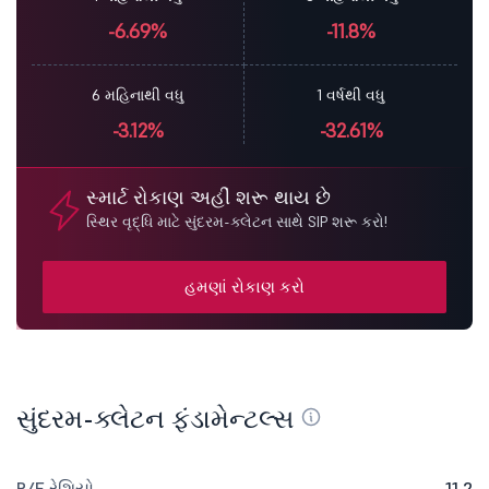
-6.69%
-11.8%
6 મહિનાથી વધુ
1 વર્ષથી વધુ
-3.12%
-32.61%
સ્માર્ટ રોકાણ અહીં શરૂ થાય છે
સ્થિર વૃદ્ધિ માટે સુંદરમ-ક્લેટન સાથે SIP શરૂ કરો!
હમણાં રોકાણ કરો
સુંદરમ-ક્લેટન ફંડામેન્ટલ્સ
P/E રેશિયો
11.2