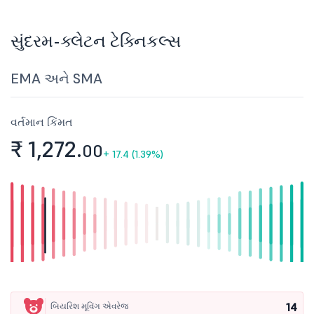
સુંદરમ-ક્લેટન ટેક્નિકલ્સ
EMA અને SMA
વર્તમાન કિંમત
₹ 1,272.
00
+
17.4 (1.39%)
14
બિયરિશ મૂવિંગ એવરેજ