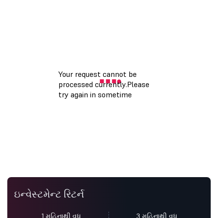
ઇન્વેસ્ટમેન્ટ રિટર્ન
1 મહિનાથી વધુ
3 મહિનાથી વધુ