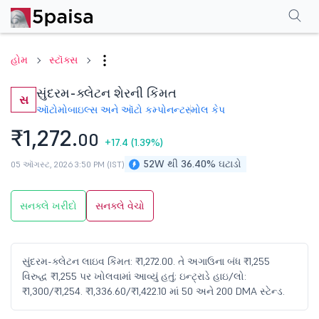
પરફોર્મન્સ
ફાઇનાન્શિયલ્સ
ટેક્નિકલ
ઇવેન્ટ્સ
શેરહોલ્ડિંગ પેટર્ન
વધુ
એફએ
હોમ
સ્ટૉક્સ
સુંદરમ-ક્લેટન શેરની કિંમત
સ
ઑટોમોબાઇલ્સ અને ઑટો કમ્પોનન્ટ
સ્મોલ કેપ
₹1,272.
00
+17.4
(1.39%)
52W થી 36.40% ઘટાડો
05 ઑગસ્ટ, 2026 3:50 PM (IST)
સનક્લે ખરીદો
સનક્લે વેચો
સુંદરમ-ક્લેટન લાઇવ કિંમત: ₹1,272.00. તે અગાઉના બંધ ₹1,255
વિરુદ્ધ ₹1,255 પર ખોલવામાં આવ્યું હતું; ઇન્ટ્રાડે હાઇ/લો:
₹1,300/₹1,254. ₹1,336.60/₹1,422.10 માં 50 અને 200 DMA સ્ટેન્ડ.