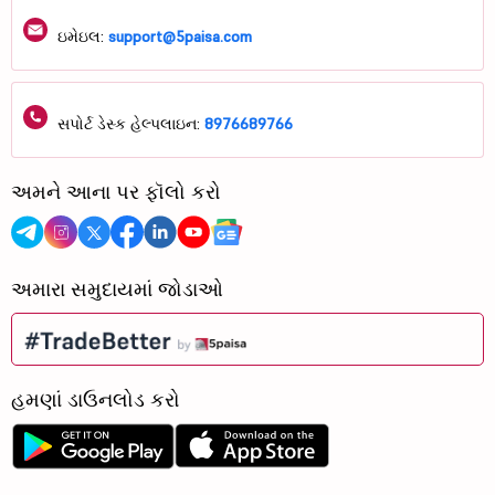
ઇમેઇલ:
support@5paisa.com
સપોર્ટ ડેસ્ક હેલ્પલાઇન:
8976689766
અમને આના પર ફૉલો કરો
અમારા સમુદાયમાં જોડાઓ
હમણાં ડાઉનલોડ કરો