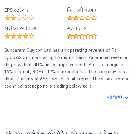
EPS સ્ટ્રેન્થ
કિંમતની તાકાત
ખરીદનારની માંગ
ગ્રુપ રેન્ક
Sundaram Clayton Ltd has an operating revenue of Rs.
2,105.62 Cr. on a trailing 12-month basis. An annual revenue
de-growth of -10% needs improvement, Pre-tax margin of
16% is great, ROE of 19% is exceptional. The company has a
debt to equity of 65%, which is bit higher. The stock from a
technical standpoint is trading below to it...
વધુ જુઓ