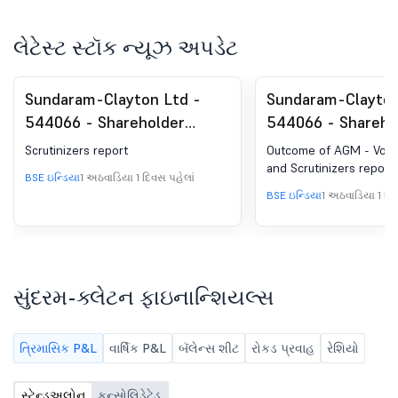
લેટેસ્ટ સ્ટૉક ન્યૂઝ અપડેટ
Sundaram-Clayton Ltd -
Sundaram-Clayton
544066 - Shareholder
544066 - Shareho
Meeting / Postal Ballot-
Meeting / Postal 
Scrutinizers report
Outcome of AGM - Votin
Scrutinizer''s Report
Outcome of AGM
and Scrutinizers report
BSE ઇન્ડિયા
1 અઠવાડિયા 1 દિવસ પહેલાં
BSE ઇન્ડિયા
1 અઠવાડિયા 1 દિવ
સુંદરમ-ક્લેટન ફાઇનાન્શિયલ્સ
ત્રિમાસિક P&L
વાર્ષિક P&L
બૅલેન્સ શીટ
રોકડ પ્રવાહ
રેશિયો
સ્ટેન્ડઅલોન
કન્સોલિડેટેડ