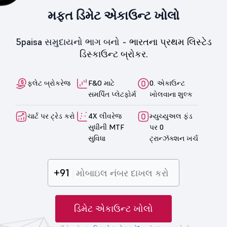
મફત ડિમેટ એકાઉન્ટ ખોલો
5paisa સમુદાયનો ભાગ બનો -
ભારતના પ્રથમ લિસ્ટેડ
ડિસ્કાઉન્ટ બ્રોકર.
ફ્લેટ બ્રોકરેજ
F&O માટે
0. એકાઉન્ટ
સમર્પિત પ્લેટફોર્મ
ખોલવાના શુલ્ક
ચાર્ટ પર ટ્રેડ કરો
4X લીવરેજ
મ્યુચ્યુઅલ ફંડ
સુધીની MTF
પર 0
સુવિધા
ટ્રાન્ઝૅક્શન ખર્ચ
+91
ડિમેટ એકાઉન્ટ ખોલો