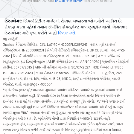
આગળ વધીને, તમે બધા
નિયમો અને શરતો*
સાથે સંમત થાઓ છો
ડિસ્ક્લેમર:
સિક્યોરિટીઝ માર્કેટમાં રોકાણ બજારના જોખમોને આધિન છે,
રોકાણ કરતા પહેલાં તમામ સંબંધિત ડૉક્યૂમેન્ટ કાળજીપૂર્વક વાંચો. વિગતવાર
ડિસ્ક્લેમર માટે કૃપા કરીને અહીં
ક્લિક કરો
.
વધુ માહિતી
5paisa કેપિટલ લિમિટેડ. CIN: L67190MH2007PLC289249 | સ્ટૉક બ્રોકર સેબી
રજિસ્ટ્રેશન: INZ000010231 | સેબી ડિપોઝિટરી રજિસ્ટ્રેશન: DP CDSL માં: IN-DP-192-
2016 | રિસર્ચ એનાલિસ્ટ SEBI રજિસ્ટ્રેશન. નં.: INH000025188 | AMFI-રજિસ્ટર્ડ
મ્યુચ્યુઅલ ફંડ ડિસ્ટ્રીબ્યુટર | AMFI રજિસ્ટ્રેશન નં.: ARN-104096 | પ્રારંભિક નોંધણીની
તારીખ: 30/07/2015 | ARN ની વર્તમાન માન્યતા: 30/07/2027 | NSE મેમ્બર id: 14300 |
BSE મેમ્બર id: 6363 | MCX મેમ્બર ID: 55945 | રજિસ્ટર્ડ ઍડ્રેસ - IIFL હાઉસ, સન
ઇન્ફોટેક પાર્ક, રોડ નં. 16V, પ્લોટ નં. B-23, MIDC, થાણે ઇન્ડસ્ટ્રિયલ એરિયા, વાઘલે
એસ્ટેટ, થાણે, મહારાષ્ટ્ર - 400604
*બ્રોકરેજ ફ્લેટ ફી/અમલમાં મુકવામાં આવેલ ઑર્ડરના આધારે વસૂલવામાં આવશે અને
ટકાવારીના આધારે નહીં. સિક્યોરિટીઝ માર્કેટમાં ઇન્વેસ્ટમેન્ટ માર્કેટ રિસ્કને આધિન છે,
ઇન્વેસ્ટ કરતા પહેલાં તમામ સંબંધિત ડૉક્યૂમેન્ટ કાળજીપૂર્વક વાંચો. IPV અને ક્લાયન્ટની
યોગ્ય ચકાસણી પૂર્ણ થયા પછી ડિજિટલ એકાઉન્ટ ખોલવામાં આવશે. જો શેરનું વેચાણ/
ખરીદી મૂલ્ય ₹10/- અથવા તેનાથી ઓછું હોય, તો પ્રતિ શેર મહત્તમ 25 પૈસા બ્રોકરેજ
એકત્રિત કરી શકાય છે. બ્રોકરેજ સેબી દ્વારા નિર્ધારિત મર્યાદાને વટાવશે નહીં.
મ્યુચ્યુઅલ ફંડ, મ્યુચ્યુઅલ ફંડ-એસઆઇપી એક્સચેન્જ ટ્રેડેડ પ્રૉડક્ટ નથી, અને
સભ્ય માત્ર વિતરક તરીકે કાર્ય કરી રહ્યા છે. વિતરણ પ્રવૃત્તિના સંદર્ભમાં તમામ વિવાદો,