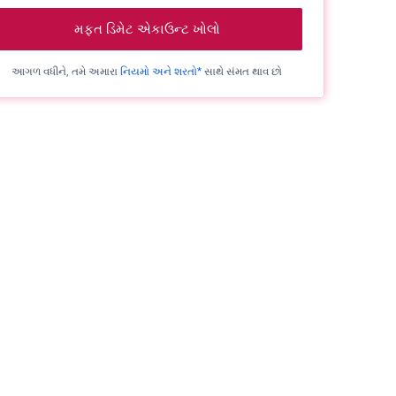
મફત ડિમેટ એકાઉન્ટ ખોલો
આગળ વધીને, તમે અમારા
નિયમો અને શરતો*
સાથે સંમત થાવ છો