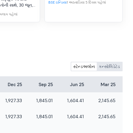
ટે બોર્ડ મીટિંગની
BSE ઇન્ડિયા
1 અઠવાડિયા 5 દિવસ પહેલાં
ોની સાથે, 30 જૂન,
ત થયેલ ત્રિમાસિક
 કલાક પહેલાં
 ફાઇનાન્શિયલ
લેવા અને મંજૂરી
્શિયલ વર્ષ 2025-26
ા વિતરણ માટે રેકોર્ડ
અને AGM ની તારીખ
સ્ટેન્ડઅલોન
કન્સોલિડેટેડ
Dec 25
Sep 25
Jun 25
Mar 25
1,927.33
1,845.01
1,604.41
2,145.65
1,927.33
1,845.01
1,604.41
2,145.65