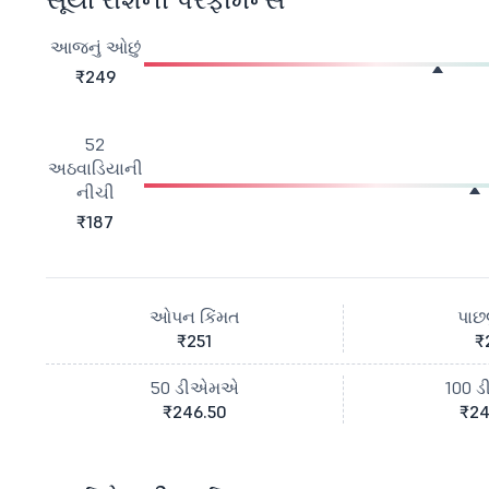
આજનું ઓછું
₹249
52
અઠવાડિયાની
નીચી
₹187
ઓપન કિંમત
પાછલ
₹251
₹
50 ડીએમએ
100 
₹246.50
₹24