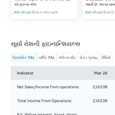
ધ્યાનમાં લેવા મા
કૉન્ફરન્સ કૉલ
આવી છે, અન્ય બાબત
સૂચના,
2026 ના રોજ સમાપ્
BSE ઇન્ડિયા
2 દિવસ 3 કલાક પહેલાં
BSE ઇન્ડિયા
2 દિવસ 21
માટે ઑડિટ ન કરેલ
પરિણામોને ધ્યાનમાં 
આપવા માટે, ફાઇનાન
માટે અંતિમ ડિવિડન્ડન
તારીખ નક્કી કરવા 
નિર્ધારિત કરવા માટે
સૂર્યા રોશની ફાઇનાન્શિયલ્સ
ત્રિમાસિક P&L
વાર્ષિક P&L
બૅલેન્સ શીટ
રોકડ પ્રવાહ
રેશિયો
Indicator
Mar 26
Net Sales/Income from operations
2,163.08
Total Income From Operations
2,163.08
P/L Before Interest, Excpt. Items