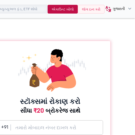
ગુજરાતી
એકાઉન્ટ ખોલો
લૉગ ઇન કરો
સ્ટૉક્સમાં રોકાણ કરો
સીધા
₹20
બ્રોકરેજ સાથે
+91