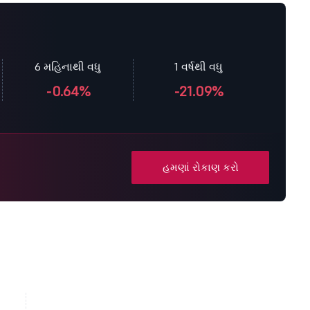
6 મહિનાથી વધુ
1 વર્ષથી વધુ
-0.64%
-21.09%
હમણાં રોકાણ કરો