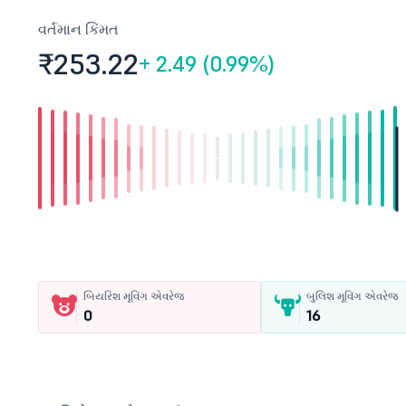
વર્તમાન કિંમત
₹253.
22
+
2.49 (0.99%)
બિયરિશ મૂવિંગ એવરેજ
બુલિશ મૂવિંગ એવરેજ
0
16