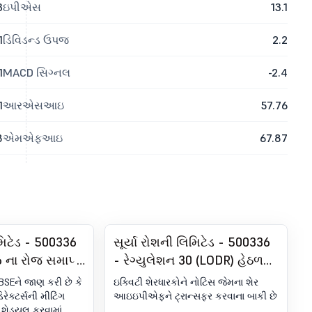
3
ઇપીએસ
13.1
1
ડિવિડન્ડ ઉપજ
2.2
1
MACD સિગ્નલ
-2.4
1
આરએસઆઇ
57.76
8
એમએફઆઇ
67.87
િમિટેડ - 500336
સૂર્યા રોશની લિમિટેડ - 500336
6 ના રોજ સમાપ્ત
- રેગ્યુલેશન 30 (LODR) હેઠળ
ક માટે ઑડિટ ન
જાહેરાત - ન્યૂઝપેપર
ે BSEને જાણ કરી છે કે
ઇક્વિટી શેરધારકોને નોટિસ જેમના શેર
 પરિણામોને
પબ્લિકેશન
રેક્ટર્સની મીટિંગ
આઇઇપીએફને ટ્રાન્સફર કરવાના બાકી છે
શેડ્યૂલ કરવામાં