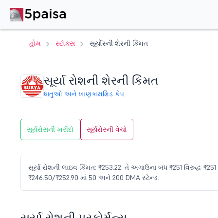
હોમ
સ્ટૉક્સ
સૂર્યોસ્ની શેરની કિંમત
સૂર્યા રોશની શેરની કિંમત
ધાતુઓ અને ખાણકામ
મિડ કેપ
સૂર્યરોસની ખરીદો
સૂર્યરોસ્ની વેચો
સૂર્યા રોશની લાઇવ કિંમત: ₹253.22. તે અગાઉના બંધ ₹251 વિરુદ્ધ ₹251 
₹246.50/₹252.90 માં 50 અને 200 DMA સ્ટેન્ડ.
સૂર્યા રોશની પરફોર્મન્સ