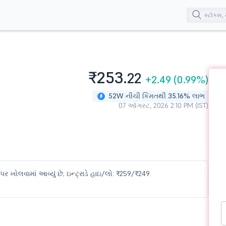
₹253.
22
+2.49
(0.99%)
52W નીચી કિંમતથી 35.16% લાભ
07 ઑગસ્ટ, 2026 2:10 PM (IST)
પર ખોલવામાં આવ્યું છે; ઇન્ટ્રાડે હાઇ/લો: ₹259/₹249.