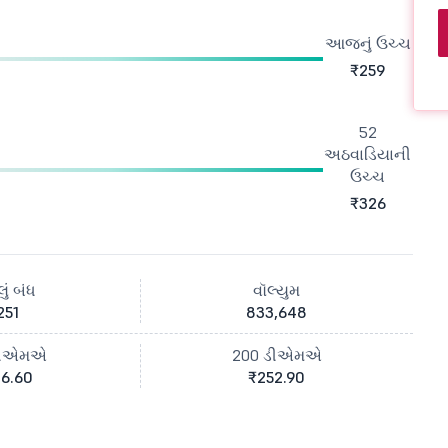
આજનું ઉચ્ચ
₹259
52
અઠવાડિયાની
ઉચ્ચ
₹326
ું બંધ
વૉલ્યુમ
251
833,648
ડીએમએ
200 ડીએમએ
6.60
₹252.90