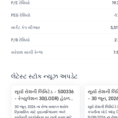
P/E રેશિયો
19.
PEG રેશિયો
-1.
માર્કેટ કેપ સીઆર
5,51
P/B રેશિયો
2.
સરેરાશ સાચી રેન્જ
7.
લેટેસ્ટ સ્ટૉક ન્યૂઝ અપડેટ
સૂર્યા રોશની લિમિટેડ - 500336
સૂર્યા રોશની લ
- રેગ્યુલેશન 30(LODR) હેઠળ
- 30 જૂન, 202
જાહેરાત - એનાલિસ્ટ/ઇન્વેસ્ટર
થયેલ ત્રિમાસિ
30 જૂન, 2026 ના રોજ સમાપ્ત થયેલ
સૂર્ય રોશની લિમિટેડ
મીટ - સૂચના
કરેલા નાણાંકીય
ત્રિમાસિક માટે ફાઇનાન્શિયલ અને
કંપનીના બોર્ડ ઑફ ડિ
કાર્યકારી પરફોર્મન્સ પર ચર્ચા કરવા માટે
11/08/2026 ના રોજ 