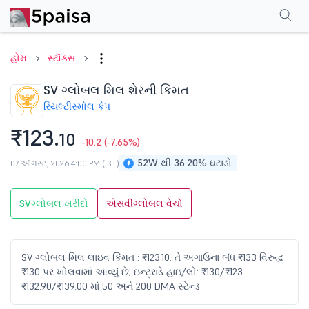
પરફોર્મન્સ
ફાઇનાન્શિયલ્સ
ટેક્નિકલ
ઇવેન્ટ્સ
શેરહોલ્ડિંગ પેટર્ન
વધુ
એફએ
હોમ
સ્ટૉક્સ
SV ગ્લોબલ મિલ શેરની કિંમત
રિયલ્ટી
સ્મોલ કેપ
₹123.
10
-10.2
(-7.65%)
52W થી 36.20% ઘટાડો
07 ઑગસ્ટ, 2026 4:00 PM (IST)
SVગ્લોબલ ખરીદો
એસવીગ્લોબલ વેચો
SV ગ્લોબલ મિલ લાઇવ કિંમત : ₹123.10. તે અગાઉના બંધ ₹133 વિરુદ્ધ
₹130 પર ખોલવામાં આવ્યું છે; ઇન્ટ્રાડે હાઇ/લો: ₹130/₹123.
₹132.90/₹139.00 માં 50 અને 200 DMA સ્ટેન્ડ.