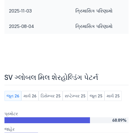
2025-11-03
ત્રિમાસિક પરિણામો
2025-08-04
ત્રિમાસિક પરિણામો
SV ગ્લોબલ મિલ શેરહોલ્ડિંગ પેટર્ન
જૂન 26
માર્ચ 26
ડિસેમ્બર 25
સપ્ટેમ્બર 25
જૂન 25
માર્ચ 25
પ્રમોટર
68.89%
જાહેર