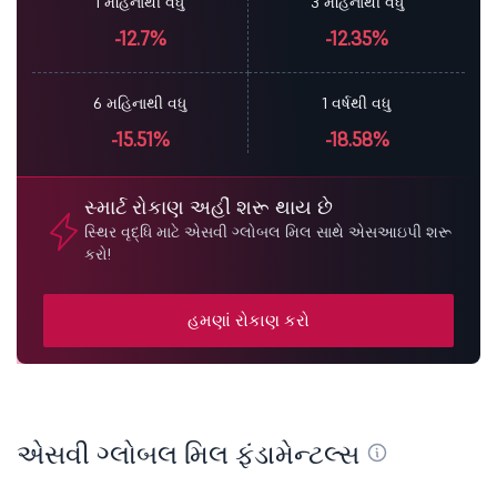
1 મહિનાથી વધુ
3 મહિનાથી વધુ
-12.7%
-12.35%
6 મહિનાથી વધુ
1 વર્ષથી વધુ
-15.51%
-18.58%
સ્માર્ટ રોકાણ અહીં શરૂ થાય છે
સ્થિર વૃદ્ધિ માટે એસવી ગ્લોબલ મિલ સાથે એસઆઇપી શરૂ
કરો!
હમણાં રોકાણ કરો
એસવી ગ્લોબલ મિલ ફંડામેન્ટલ્સ