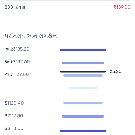
200 દિવસ
₹139.00
પ્રતિરોધ અને સમર્થન
આર3
135.20
આર2
132.60
125.23
આર1
127.80
S1
120.40
S2
117.80
S3
113.00