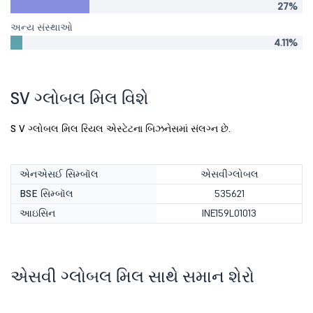
27%
અન્ય સંસ્થાઓ
4.11%
SV ગ્લોબલ મિલ વિશે
S V ગ્લોબલ મિલ રિયલ એસ્ટેટના બિઝનેસમાં સંલગ્ન છે.
એનએસઈ સિમ્બૉલ
એસવીગ્લોબલ
BSE સિમ્બૉલ
535621
આઇસિન
INE159L01013
એસવી ગ્લોબલ મિલ સાથે સમાન શેરો