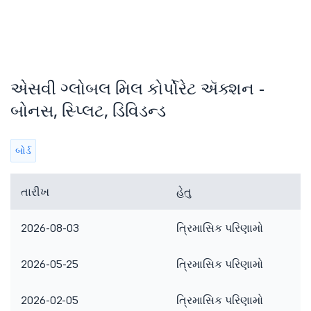
એસવી ગ્લોબલ મિલ કોર્પોરેટ ઍક્શન -
બોનસ, સ્પ્લિટ, ડિવિડન્ડ
બોર્ડ
તારીખ
હેતુ
2026-08-03
ત્રિમાસિક પરિણામો
2026-05-25
ત્રિમાસિક પરિણામો
2026-02-05
ત્રિમાસિક પરિણામો