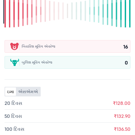
16
બિયરિશ મૂવિંગ એવરેજ
0
બુલિશ મૂવિંગ એવરેજ
ઇમા
એસએમએ
20 દિવસ
₹128.00
50 દિવસ
₹132.90
100 દિવસ
₹136.50