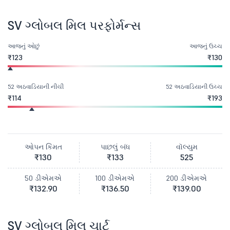
SV ગ્લોબલ મિલ પરફોર્મન્સ
આજનું ઓછું
આજનું ઉચ્ચ
₹123
₹130
52 અઠવાડિયાની નીચી
52 અઠવાડિયાની ઉચ્ચ
₹114
₹193
ઓપન કિંમત
પાછલું બંધ
વૉલ્યુમ
₹130
₹133
525
50 ડીએમએ
100 ડીએમએ
200 ડીએમએ
₹132.90
₹136.50
₹139.00
SV ગ્લોબલ મિલ ચાર્ટ