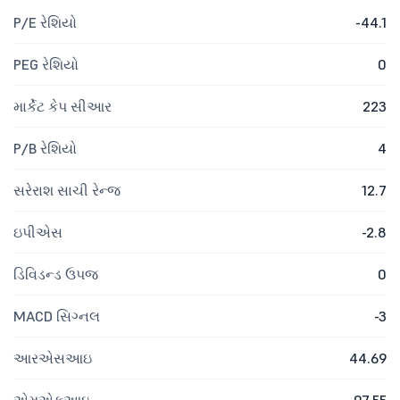
P/E રેશિયો
-44.1
PEG રેશિયો
0
માર્કેટ કેપ સીઆર
223
P/B રેશિયો
4
સરેરાશ સાચી રેન્જ
12.7
ઇપીએસ
-2.8
ડિવિડન્ડ ઉપજ
0
MACD સિગ્નલ
-3
આરએસઆઇ
44.69