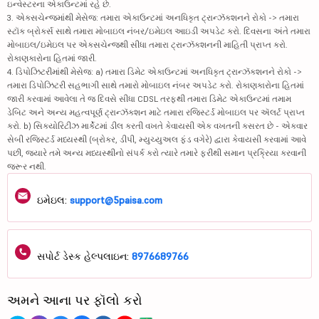
ઇન્વેસ્ટરના એકાઉન્ટમાં રહે છે.
3. એક્સચેન્જમાંથી મેસેજ: તમારા એકાઉન્ટમાં અનધિકૃત ટ્રાન્ઝૅક્શનને રોકો -> તમારા
સ્ટૉક બ્રોકર્સ સાથે તમારા મોબાઇલ નંબર/ઇમેઇલ આઇડી અપડેટ કરો. દિવસના અંતે તમારા
મોબાઇલ/ઇમેઇલ પર એક્સચેન્જથી સીધા તમારા ટ્રાન્ઝૅક્શનની માહિતી પ્રાપ્ત કરો.
રોકાણકારોના હિતમાં જારી.
4. ડિપોઝિટરીમાંથી મેસેજ: a) તમારા ડિમેટ એકાઉન્ટમાં અનધિકૃત ટ્રાન્ઝૅક્શનને રોકો ->
તમારા ડિપોઝિટરી સહભાગી સાથે તમારો મોબાઇલ નંબર અપડેટ કરો. રોકાણકારોના હિતમાં
જારી કરવામાં આવેલા તે જ દિવસે સીધા CDSL તરફથી તમારા ડિમેટ એકાઉન્ટમાં તમામ
ડેબિટ અને અન્ય મહત્વપૂર્ણ ટ્રાન્ઝૅક્શન માટે તમારા રજિસ્ટર્ડ મોબાઇલ પર ઍલર્ટ પ્રાપ્ત
કરો. b) સિક્યોરિટીઝ માર્કેટમાં ડીલ કરતી વખતે કેવાયસી એક વખતની કસરત છે - એકવાર
સેબી રજિસ્ટર્ડ મધ્યસ્થી (બ્રોકર, ડીપી, મ્યુચ્યુઅલ ફંડ વગેરે) દ્વારા કેવાયસી કરવામાં આવે
પછી, જ્યારે તમે અન્ય મધ્યસ્થીનો સંપર્ક કરો ત્યારે તમારે ફરીથી સમાન પ્રક્રિયા કરવાની
જરૂર નથી.
ઇમેઇલ:
support@5paisa.com
સપોર્ટ ડેસ્ક હેલ્પલાઇન:
8976689766
અમને આના પર ફૉલો કરો