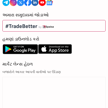
અમારા સમુદાયમાં જોડાઓ
હમણાં ડાઉનલોડ કરો
માર્કેટ લેન્સ હેઠળ
બજારોને આકાર આપતી વાર્તાઓ પર ઊંડાણ