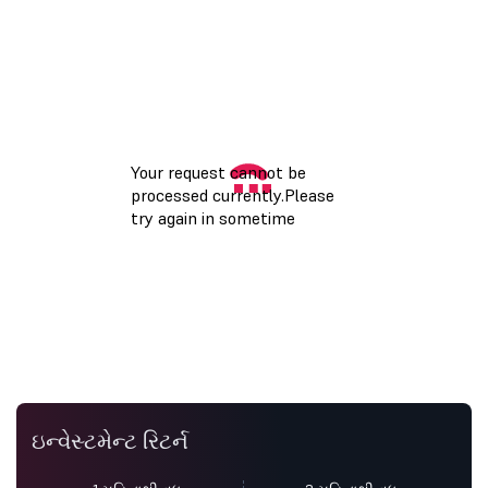
ઇન્વેસ્ટમેન્ટ રિટર્ન