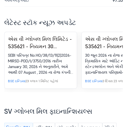
એમએફઆઇ
97.55
લેટેસ્ટ સ્ટૉક ન્યૂઝ અપડેટ
એસ વી ગ્લોબલ મિલ લિમિટેડ -
એસ વી ગ્લોબલ મિલ 
535621 - નિયમન 30
535621 - નિયમન 
(એલઓડીઆર) હેઠળ જાહેરાત
(એલઓડીઆર) હેઠળ
SEBI પરિપત્ર No.HO/38/13/11(2)2026-
30 જૂન 2026 ના રોજ સમા
- ન્યૂઝપેપર પબ્લિકેશન
- ન્યૂઝપેપર પબ્લિ
MIRSD-POD/I/3750/2016 તારીખ
ત્રિમાસિક માટે ઑડિટ ન 
January 30, 2026 ને અનુસરીને, અમે
સ્ટેન્ડઅલોન અને એકીકૃ
આથી 07 August , 2026 ના રોજ કંપની
ફાઇનાન્શિયલ પરિણામોનું 
દ્વારા ભૌતિક શેરોના ટ્રાન્સફર અને
BSE ઇન્ડિયા
23 કલાક 1 મિનિટ પહેલાં
BSE ઇન્ડિયા
3 દિવસ 23 કલાક 
ડિમટીરિયલાઇઝેશન માટે વિશેષ વિન્ડો
ખોલવા સંબંધિત અખબાર પ્રકાશનને
સંલગ્ન કરીએ છીએ.
SV ગ્લોબલ મિલ ફાઇનાન્શિયલ્સ