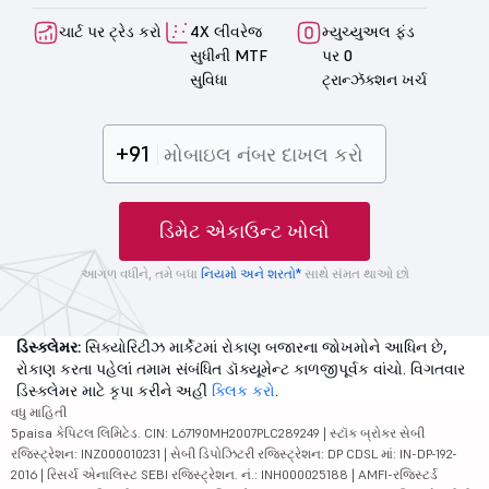
ચાર્ટ પર ટ્રેડ કરો
4X લીવરેજ
મ્યુચ્યુઅલ ફંડ
સુધીની MTF
પર 0
સુવિધા
ટ્રાન્ઝૅક્શન ખર્ચ
+91
ડિમેટ એકાઉન્ટ ખોલો
આગળ વધીને, તમે બધા
નિયમો અને શરતો*
સાથે સંમત થાઓ છો
ડિસ્ક્લેમર:
સિક્યોરિટીઝ માર્કેટમાં રોકાણ બજારના જોખમોને આધિન છે,
રોકાણ કરતા પહેલાં તમામ સંબંધિત ડૉક્યૂમેન્ટ કાળજીપૂર્વક વાંચો. વિગતવાર
ડિસ્ક્લેમર માટે કૃપા કરીને અહીં
ક્લિક કરો
.
વધુ માહિતી
5paisa કેપિટલ લિમિટેડ. CIN: L67190MH2007PLC289249 | સ્ટૉક બ્રોકર સેબી
રજિસ્ટ્રેશન: INZ000010231 | સેબી ડિપોઝિટરી રજિસ્ટ્રેશન: DP CDSL માં: IN-DP-192-
2016 | રિસર્ચ એનાલિસ્ટ SEBI રજિસ્ટ્રેશન. નં.: INH000025188 | AMFI-રજિસ્ટર્ડ