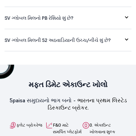
SV ગ્લોબલ મિલનો PB રેશિયો શું છે?
SV ગ્લોબલ મિલની 52 અઠવાડિયાની ઉચ્ચ/નીચે શું છે?
મફત ડિમેટ એકાઉન્ટ ખોલો
5paisa સમુદાયનો ભાગ બનો -
ભારતના પ્રથમ લિસ્ટેડ
ડિસ્કાઉન્ટ બ્રોકર.
ફ્લેટ બ્રોકરેજ
F&O માટે
0. એકાઉન્ટ
સમર્પિત પ્લેટફોર્મ
ખોલવાના શુલ્ક