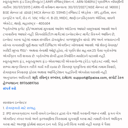
મ્યુચ્યુઅલ ફંડ ડિસ્ટ્રીબ્યુટર | AMFI રજિસ્ટ્રેશન નં.: ARN-104096 | પ્રારંભિક નોંધણીની
તારીખ: 30/07/2015 | ARN ની વર્તમાન માન્યતા: 30/07/2027 | NSE મેમ્બર id: 14300 |
BSE મેમ્બર id: 6363 | MCX મેમ્બર ID: 55945 | રજિસ્ટર્ડ ઍડ્રેસ - IIFL હાઉસ, સન
ઇન્ફોટેક પાર્ક, રોડ નં. 16V, પ્લોટ નં. B-23, MIDC, થાણે ઇન્ડસ્ટ્રિયલ એરિયા, વાઘલે
એસ્ટેટ, થાણે, મહારાષ્ટ્ર - 400604
*બ્રોકરેજ ફ્લેટ ફી/અમલમાં મુકવામાં આવેલ ઑર્ડરના આધારે વસૂલવામાં આવશે અને
ટકાવારીના આધારે નહીં. સિક્યોરિટીઝ માર્કેટમાં ઇન્વેસ્ટમેન્ટ માર્કેટ રિસ્કને આધિન છે,
ઇન્વેસ્ટ કરતા પહેલાં તમામ સંબંધિત ડૉક્યૂમેન્ટ કાળજીપૂર્વક વાંચો. IPV અને ક્લાયન્ટની
યોગ્ય ચકાસણી પૂર્ણ થયા પછી ડિજિટલ એકાઉન્ટ ખોલવામાં આવશે. જો શેરનું વેચાણ/
ખરીદી મૂલ્ય ₹10/- અથવા તેનાથી ઓછું હોય, તો પ્રતિ શેર મહત્તમ 25 પૈસા બ્રોકરેજ
એકત્રિત કરી શકાય છે. બ્રોકરેજ સેબી દ્વારા નિર્ધારિત મર્યાદાને વટાવશે નહીં.
મ્યુચ્યુઅલ ફંડ, મ્યુચ્યુઅલ ફંડ-એસઆઇપી એક્સચેન્જ ટ્રેડેડ પ્રૉડક્ટ નથી, અને
સભ્ય માત્ર વિતરક તરીકે કાર્ય કરી રહ્યા છે. વિતરણ પ્રવૃત્તિના સંદર્ભમાં તમામ વિવાદો,
રોકાણકાર નિવારણ ફોરમ અથવા આર્બિટ્રેશન પદ્ધતિની ઍક્સેસ ધરાવશે નહીં.
અનુપાલન અધિકારી:
શ્રી. રવિન્દ્ર કલ્વંકર, ઇમેઇલ: support@5paisa.com, સપોર્ટ ડેસ્ક
હેલ્પલાઇન: 8976689766
સંપર્ક કરો
સાવધાન ઇન્વેસ્ટર
1.
રોકાણકારો માટે સલાહ
2. IPO સબસ્ક્રાઇબ કરતી વખતે ઇન્વેસ્ટર દ્વારા ચેક જારી કરવાની જરૂર નથી. ફક્ત બેંક
એકાઉન્ટ નંબર લખો અને ફાળવણીના કિસ્સામાં ચુકવણી કરવા માટે તમારી બેંકને અધિકૃત
કરવા માટે અરજી ફોર્મમાં સાઇન ઇન કરો. રિફંડની ચિંતા કરશો નહીં કારણ કે પૈસા