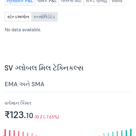
ત્રિમાસિક P&L
વાર્ષિક P&L
બૅલેન્સ શીટ
રોકડ પ્રવાહ
રેશિયો
સ્ટેન્ડઅલોન
કન્સોલિડેટેડ
No data available.
SV ગ્લોબલ મિલ ટેક્નિકલ્સ
EMA અને SMA
વર્તમાન કિંમત
₹123.
10
-10.2 (-7.65%)