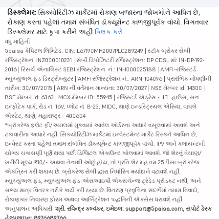
ડિસ્ક્લેમર:
સિક્યોરિટીઝ માર્કેટમાં રોકાણ બજારના જોખમોને આધિન છે,
રોકાણ કરતા પહેલાં તમામ સંબંધિત ડૉક્યૂમેન્ટ કાળજીપૂર્વક વાંચો. વિગતવાર
ડિસ્ક્લેમર માટે કૃપા કરીને અહીં
ક્લિક કરો
.
વધુ માહિતી
5paisa કેપિટલ લિમિટેડ. CIN: L67190MH2007PLC289249 | સ્ટૉક બ્રોકર સેબી
રજિસ્ટ્રેશન: INZ000010231 | સેબી ડિપોઝિટરી રજિસ્ટ્રેશન: DP CDSL માં: IN-DP-192-
2016 | રિસર્ચ એનાલિસ્ટ SEBI રજિસ્ટ્રેશન. નં.: INH000025188 | AMFI-રજિસ્ટર્ડ
મ્યુચ્યુઅલ ફંડ ડિસ્ટ્રીબ્યુટર | AMFI રજિસ્ટ્રેશન નં.: ARN-104096 | પ્રારંભિક નોંધણીની
તારીખ: 30/07/2015 | ARN ની વર્તમાન માન્યતા: 30/07/2027 | NSE મેમ્બર id: 14300 |
BSE મેમ્બર id: 6363 | MCX મેમ્બર ID: 55945 | રજિસ્ટર્ડ ઍડ્રેસ - IIFL હાઉસ, સન
ઇન્ફોટેક પાર્ક, રોડ નં. 16V, પ્લોટ નં. B-23, MIDC, થાણે ઇન્ડસ્ટ્રિયલ એરિયા, વાઘલે
એસ્ટેટ, થાણે, મહારાષ્ટ્ર - 400604
*બ્રોકરેજ ફ્લેટ ફી/અમલમાં મુકવામાં આવેલ ઑર્ડરના આધારે વસૂલવામાં આવશે અને
ટકાવારીના આધારે નહીં. સિક્યોરિટીઝ માર્કેટમાં ઇન્વેસ્ટમેન્ટ માર્કેટ રિસ્કને આધિન છે,
ઇન્વેસ્ટ કરતા પહેલાં તમામ સંબંધિત ડૉક્યૂમેન્ટ કાળજીપૂર્વક વાંચો. IPV અને ક્લાયન્ટની
યોગ્ય ચકાસણી પૂર્ણ થયા પછી ડિજિટલ એકાઉન્ટ ખોલવામાં આવશે. જો શેરનું વેચાણ/
ખરીદી મૂલ્ય ₹10/- અથવા તેનાથી ઓછું હોય, તો પ્રતિ શેર મહત્તમ 25 પૈસા બ્રોકરેજ
એકત્રિત કરી શકાય છે. બ્રોકરેજ સેબી દ્વારા નિર્ધારિત મર્યાદાને વટાવશે નહીં.
મ્યુચ્યુઅલ ફંડ, મ્યુચ્યુઅલ ફંડ-એસઆઇપી એક્સચેન્જ ટ્રેડેડ પ્રૉડક્ટ નથી, અને
સભ્ય માત્ર વિતરક તરીકે કાર્ય કરી રહ્યા છે. વિતરણ પ્રવૃત્તિના સંદર્ભમાં તમામ વિવાદો,
રોકાણકાર નિવારણ ફોરમ અથવા આર્બિટ્રેશન પદ્ધતિની ઍક્સેસ ધરાવશે નહીં.
અનુપાલન અધિકારી:
શ્રી. રવિન્દ્ર કલ્વંકર, ઇમેઇલ: support@5paisa.com, સપોર્ટ ડેસ્ક
હેલ્પલાઇન: 8976689766