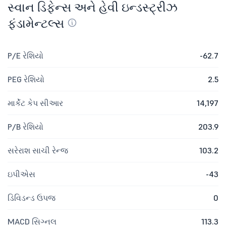
સ્વાન ડિફેન્સ અને હેવી ઇન્ડસ્ટ્રીઝ
ફંડામેન્ટલ્સ
P/E રેશિયો
-62.7
PEG રેશિયો
2.5
માર્કેટ કેપ સીઆર
14,197
P/B રેશિયો
203.9
સરેરાશ સાચી રેન્જ
103.2
ઇપીએસ
-43
ડિવિડન્ડ ઉપજ
0
MACD સિગ્નલ
113.3