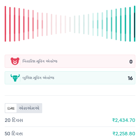
0
બિયરિશ મૂવિંગ એવરેજ
16
બુલિશ મૂવિંગ એવરેજ
ઇમા
એસએમએ
20 દિવસ
₹2,434.70
50 દિવસ
₹2,258.80