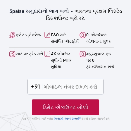
5paisa સમુદાયનો ભાગ બનો -
ભારતના પ્રથમ લિસ્ટેડ
ડિસ્કાઉન્ટ બ્રોકર.
ફ્લેટ બ્રોકરેજ
F&O માટે
0. એકાઉન્ટ
સમર્પિત પ્લેટફોર્મ
ખોલવાના શુલ્ક
ચાર્ટ પર ટ્રેડ કરો
4X લીવરેજ
મ્યુચ્યુઅલ ફંડ
સુધીની MTF
પર 0
સુવિધા
ટ્રાન્ઝૅક્શન ખર્ચ
+91
ડિમેટ એકાઉન્ટ ખોલો
આગળ વધીને, તમે બધા
નિયમો અને શરતો*
સાથે સંમત થાઓ છો