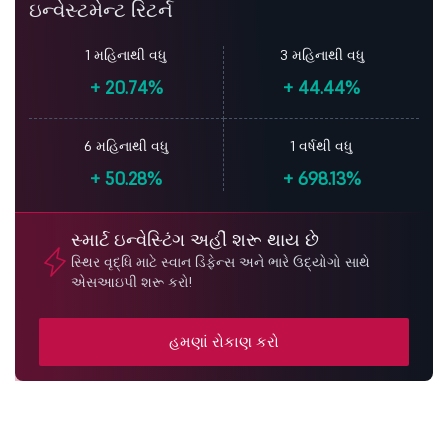
ઇન્વેસ્ટમેન્ટ રિટર્ન
1 મહિનાથી વધુ
3 મહિનાથી વધુ
+
20.74%
+
44.44%
6 મહિનાથી વધુ
1 વર્ષથી વધુ
+
50.28%
+
698.13%
સ્માર્ટ ઇન્વેસ્ટિંગ અહીં શરૂ થાય છે
સ્થિર વૃદ્ધિ માટે સ્વાન ડિફેન્સ અને ભારે ઉદ્યોગો સાથે
એસઆઇપી શરૂ કરો!
હમણાં રોકાણ કરો