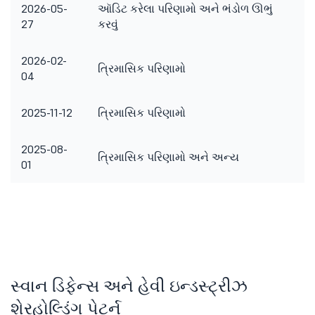
2026-05-
ઑડિટ કરેલા પરિણામો અને ભંડોળ ઊભું
27
કરવું
2026-02-
ત્રિમાસિક પરિણામો
04
2025-11-12
ત્રિમાસિક પરિણામો
2025-08-
અ
ત્રિમાસિક પરિણામો અને અન્ય
01
મ
સ્વાન ડિફેન્સ અને હેવી ઇન્ડસ્ટ્રીઝ
શેરહોલ્ડિંગ પેટર્ન