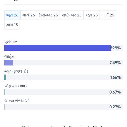
જૂન 26
માર્ચ 26
ડિસેમ્બર 25
સપ્ટેમ્બર 25
જૂન 25
માર્ચ 25
માર્ચ 18
પ્રમોટર
89.9%
જાહેર
7.49%
મ્યુચ્યુઅલ ફંડ
1.66%
એફઆઇઆઇ
0.67%
અન્ય સંસ્થાઓ
0.27%