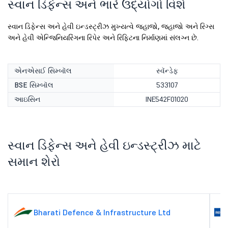
સ્વાન ડિફેન્સ અને ભારે ઉદ્યોગો વિશે
સ્વાન ડિફેન્સ અને હેવી ઇન્ડસ્ટ્રીઝ મુખ્યત્વે જહાજો, જહાજો અને રિગ્સ
અને હેવી એન્જિનિયરિંગના રિપેર અને રિફિટના નિર્માણમાં સંલગ્ન છે.
એનએસઈ સિમ્બૉલ
સ્વૅન્ડેફ
BSE સિમ્બૉલ
533107
આઇસિન
INE542F01020
સ્વાન ડિફેન્સ અને હેવી ઇન્ડસ્ટ્રીઝ માટે
સમાન શેરો
Bharati Defence & Infrastructure Ltd