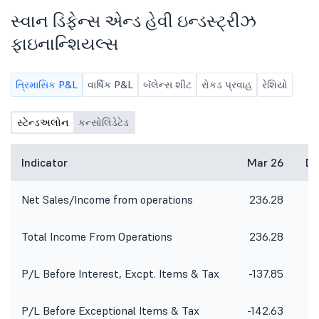
જાણ કરી છે.
સ્વાન ડિફેન્સ એન્ડ હેવી ઇન્ડસ્ટ્રીઝ
ફાઇનાન્શિયલ્સ
ત્રિમાસિક P&L
વાર્ષિક P&L
બૅલેન્સ શીટ
રોકડ પ્રવાહ
રેશિયો
સ્ટેન્ડઅલોન
કન્સોલિડેટેડ
Indicator
Mar 26
De
Net Sales/Income from operations
236.28
Total Income From Operations
236.28
P/L Before Interest, Excpt. Items & Tax
-137.85
-3
P/L Before Exceptional Items & Tax
-142.63
-3