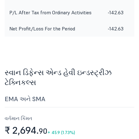
P/L After Tax from Ordinary Activities
-142.63
-3
Net Profit/Loss For the Period
-142.63
-3
સ્વાન ડિફેન્સ એન્ડ હેવી ઇન્ડસ્ટ્રીઝ
ટેક્નિકલ્સ
EMA અને SMA
વર્તમાન કિંમત
₹ 2,694.
90
+
45.9 (1.73%)