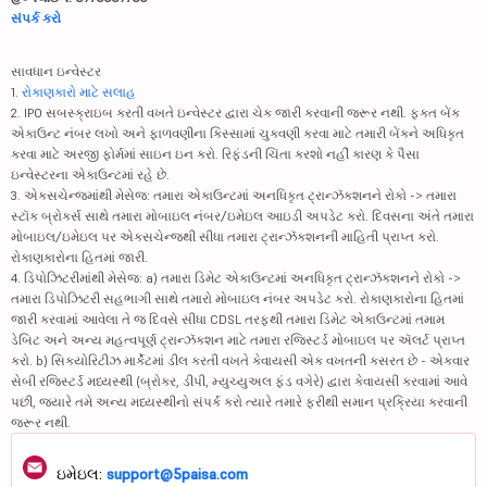
સંપર્ક કરો
સાવધાન ઇન્વેસ્ટર
1.
રોકાણકારો માટે સલાહ
2. IPO સબસ્ક્રાઇબ કરતી વખતે ઇન્વેસ્ટર દ્વારા ચેક જારી કરવાની જરૂર નથી. ફક્ત બેંક
એકાઉન્ટ નંબર લખો અને ફાળવણીના કિસ્સામાં ચુકવણી કરવા માટે તમારી બેંકને અધિકૃત
કરવા માટે અરજી ફોર્મમાં સાઇન ઇન કરો. રિફંડની ચિંતા કરશો નહીં કારણ કે પૈસા
ઇન્વેસ્ટરના એકાઉન્ટમાં રહે છે.
3. એક્સચેન્જમાંથી મેસેજ: તમારા એકાઉન્ટમાં અનધિકૃત ટ્રાન્ઝૅક્શનને રોકો -> તમારા
સ્ટૉક બ્રોકર્સ સાથે તમારા મોબાઇલ નંબર/ઇમેઇલ આઇડી અપડેટ કરો. દિવસના અંતે તમારા
મોબાઇલ/ઇમેઇલ પર એક્સચેન્જથી સીધા તમારા ટ્રાન્ઝૅક્શનની માહિતી પ્રાપ્ત કરો.
રોકાણકારોના હિતમાં જારી.
4. ડિપોઝિટરીમાંથી મેસેજ: a) તમારા ડિમેટ એકાઉન્ટમાં અનધિકૃત ટ્રાન્ઝૅક્શનને રોકો ->
તમારા ડિપોઝિટરી સહભાગી સાથે તમારો મોબાઇલ નંબર અપડેટ કરો. રોકાણકારોના હિતમાં
જારી કરવામાં આવેલા તે જ દિવસે સીધા CDSL તરફથી તમારા ડિમેટ એકાઉન્ટમાં તમામ
ડેબિટ અને અન્ય મહત્વપૂર્ણ ટ્રાન્ઝૅક્શન માટે તમારા રજિસ્ટર્ડ મોબાઇલ પર ઍલર્ટ પ્રાપ્ત
કરો. b) સિક્યોરિટીઝ માર્કેટમાં ડીલ કરતી વખતે કેવાયસી એક વખતની કસરત છે - એકવાર
સેબી રજિસ્ટર્ડ મધ્યસ્થી (બ્રોકર, ડીપી, મ્યુચ્યુઅલ ફંડ વગેરે) દ્વારા કેવાયસી કરવામાં આવે
પછી, જ્યારે તમે અન્ય મધ્યસ્થીનો સંપર્ક કરો ત્યારે તમારે ફરીથી સમાન પ્રક્રિયા કરવાની
જરૂર નથી.
ઇમેઇલ:
support@5paisa.com