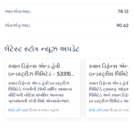
આરએસઆઇ
78.13
એમએફઆઇ
90.62
લેટેસ્ટ સ્ટૉક ન્યૂઝ અપડેટ
સ્વાન ડિફેન્સ એન્ડ હેવી
સ્વાન ડિફેન્સ એન્ડ 
ઇન્ડસ્ટ્રીઝ લિમિટેડ - 533107
ઇન્ડસ્ટ્રીસ લિમિટેડ
- રેગ્યુલેશન 30 (LODR) હેઠળ
- જનરલ અપડેટ્સ
સ્વાન ડિફેન્સ એન્ડ હેવી ઇન્ડસ્ટ્રીઝ
સ્વાન ડિફેન્સ એન્ડ હેવી ઇ
જાહેરાત - ન્યૂઝપેપર
લિમિટેડે કંપનીની 29મી વાર્ષિક સામાન્ય
લિમિટેડે ટ્રાયમ્ફ ઑફશોર 
મીટિંગની નોટિસ સંબંધિત અખબાર
લિમિટેડ અને સ્વાન ડિફેન્
પબ્લિકેશન
પ્રકાશનની કૉપી વિશે એક્સચેન્જને
ઇન્ડસ્ટ્રીઝ લિમિટેડ અને 
જાણ કરી છે.
શેરધારકો અને લેણદારો વચ્
BSE ઇન્ડિયા
2 દિવસ 4 કલાક પહેલાં
BSE ઇન્ડિયા
2 દિવસ 21 કલાક પ
સન્માનનીય નેશનલ કંપની
ટ્રિબ્યુનલ, અમદાવાદ બેન્ચ
વ્યવસ્થા અને એકત્રીક
મંજૂરી સંબંધિત સૂચના વિશ