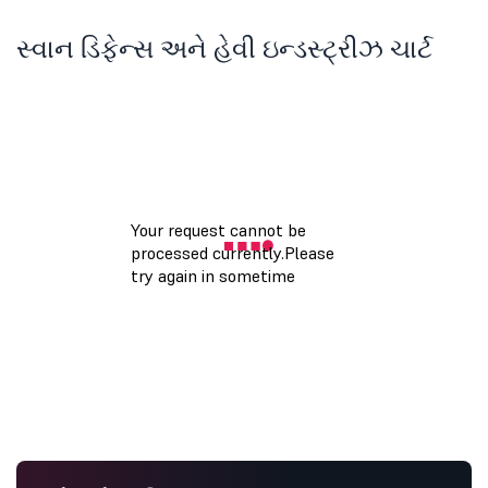
સ્વાન ડિફેન્સ અને હેવી ઇન્ડસ્ટ્રીઝ ચાર્ટ