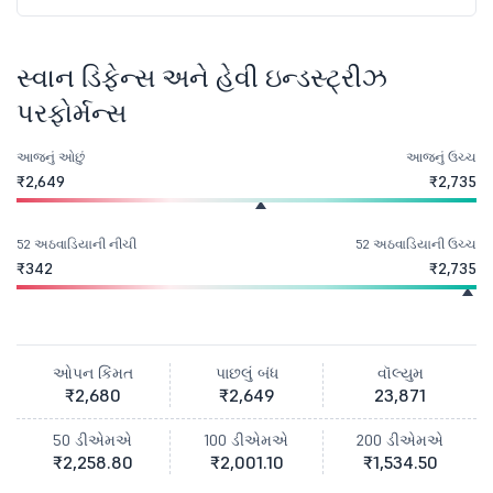
સ્વાન ડિફેન્સ અને હેવી ઇન્ડસ્ટ્રીઝ
પરફોર્મન્સ
આજનું ઓછું
આજનું ઉચ્ચ
₹2,649
₹2,735
52 અઠવાડિયાની નીચી
52 અઠવાડિયાની ઉચ્ચ
₹342
₹2,735
ઓપન કિંમત
પાછલું બંધ
વૉલ્યુમ
₹2,680
₹2,649
23,871
50 ડીએમએ
100 ડીએમએ
200 ડીએમએ
₹2,258.80
₹2,001.10
₹1,534.50