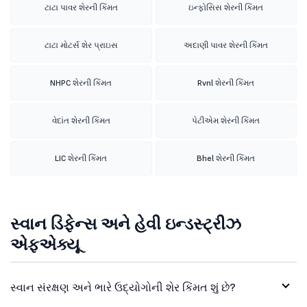
ટાટા પાવર શેરની કિંમત
ઇન્ફોસિસ શેરની કિંમત
ટાટા મોટર્સ શેર પ્રાઇસ
અદાણી પાવર શેરની કિંમત
NHPC શેરની કિંમત
Rvnl શેરની કિંમત
વેદાંત શેરની કિંમત
પેટીએમ શેરની કિંમત
LIC શેરની કિંમત
Bhel શેરની કિંમત
સ્વાન ડિફેન્સ અને હેવી ઇન્ડસ્ટ્રીઝ
એફએક્યૂ
સ્વાન સંરક્ષણ અને ભારે ઉદ્યોગોની શેર કિંમત શું છે?