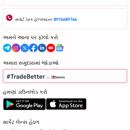
સપોર્ટ ડેસ્ક હેલ્પલાઇન:
8976689766
અમને આના પર ફૉલો કરો
અમારા સમુદાયમાં જોડાઓ
હમણાં ડાઉનલોડ કરો
માર્કેટ લેન્સ હેઠળ