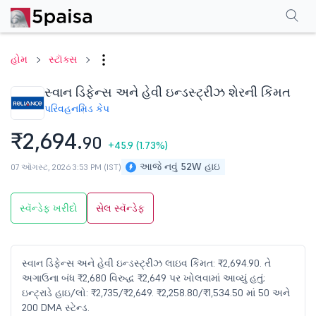
પરફોર્મન્સ
ફાઇનાન્શિયલ્સ
ટેક્નિકલ
ઇવેન્ટ્સ
શેરહોલ્ડિંગ પેટર્ન
વધુ
એફએ
હોમ
સ્ટૉક્સ
સ્વાન ડિફેન્સ અને હેવી ઇન્ડસ્ટ્રીઝ શેરની કિંમત
પરિવહન
મિડ કેપ
₹2,694.
90
+45.9
(1.73%)
આજે નવું 52W હાઇ
07 ઑગસ્ટ, 2026 3:53 PM (IST)
સ્વૅન્ડેફ ખરીદો
સેલ સ્વૅન્ડેફ
સ્વાન ડિફેન્સ અને હેવી ઇન્ડસ્ટ્રીઝ લાઇવ કિંમત: ₹2,694.90. તે
અગાઉના બંધ ₹2,680 વિરુદ્ધ ₹2,649 પર ખોલવામાં આવ્યું હતું;
ઇન્ટ્રાડે હાઇ/લો: ₹2,735/₹2,649. ₹2,258.80/₹1,534.50 માં 50 અને
200 DMA સ્ટેન્ડ.