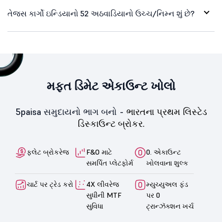
તેજસ કાર્ગો ઇન્ડિયાનો 52 અઠવાડિયાનો ઉચ્ચ/નિમ્ન શું છે?
મફત ડિમેટ એકાઉન્ટ ખોલો
5paisa સમુદાયનો ભાગ બનો -
ભારતના પ્રથમ લિસ્ટેડ
ડિસ્કાઉન્ટ બ્રોકર.
ફ્લેટ બ્રોકરેજ
F&O માટે
0. એકાઉન્ટ
સમર્પિત પ્લેટફોર્મ
ખોલવાના શુલ્ક
ચાર્ટ પર ટ્રેડ કરો
4X લીવરેજ
મ્યુચ્યુઅલ ફંડ
સુધીની MTF
પર 0
સુવિધા
ટ્રાન્ઝૅક્શન ખર્ચ