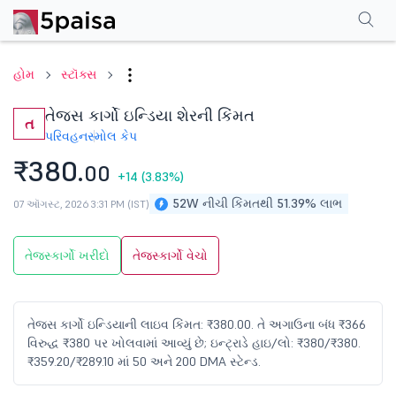
પરફોર્મન્સ
ફાઇનાન્શિયલ્સ
ટેક્નિકલ
ઇવેન્ટ્સ
શેરહોલ્ડિંગ પેટર્ન
વધુ
એફએ
હોમ
સ્ટૉક્સ
તેજસ કાર્ગો ઇન્ડિયા શેરની કિંમત
ત
પરિવહન
સ્મોલ કેપ
₹380.
00
+14
(3.83%)
52W નીચી કિંમતથી 51.39% લાભ
07 ઑગસ્ટ, 2026 3:31 PM (IST)
તેજસ્કાર્ગો ખરીદો
તેજસ્કાર્ગો વેચો
તેજસ કાર્ગો ઇન્ડિયાની લાઇવ કિંમત: ₹380.00. તે અગાઉના બંધ ₹366
વિરુદ્ધ ₹380 પર ખોલવામાં આવ્યું છે; ઇન્ટ્રાડે હાઇ/લો: ₹380/₹380.
₹359.20/₹289.10 માં 50 અને 200 DMA સ્ટેન્ડ.