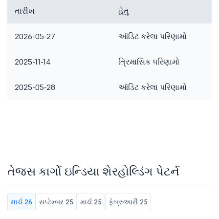
તારીખ
હેતુ
2026-05-27
ઑડિટ કરેલા પરિણામો
2025-11-14
ત્રિમાસિક પરિણામો
2025-05-28
ઑડિટ કરેલા પરિણામો
તેજસ કાર્ગો ઇન્ડિયા શેરહોલ્ડિંગ પેટર્ન
માર્ચ 26
સપ્ટેમ્બર 25
માર્ચ 25
ફેબ્રુઆરી 25