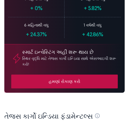
+
0%
+
5.82%
6 મહિનાથી વધુ
1 વર્ષથી વધુ
+
24.37%
+
42.86%
સ્માર્ટ ઇન્વેસ્ટિંગ અહીં શરૂ થાય છે
સ્થિર વૃદ્ધિ માટે તેજસ કાર્ગો ઇન્ડિયા સાથે એસઆઇપી શરૂ
કરો!
હમણાં રોકાણ કરો
તેજસ કાર્ગો ઇન્ડિયા ફંડામેન્ટલ્સ