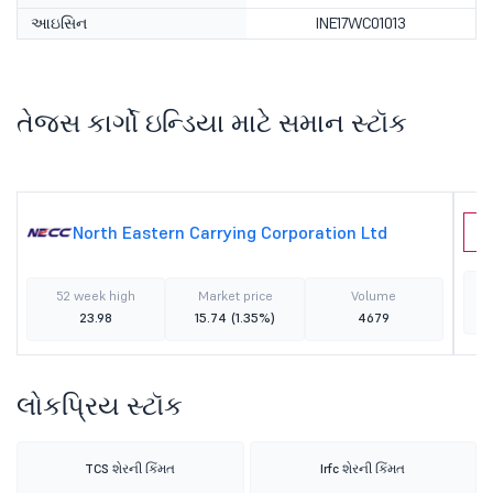
આઇસિન
INE17WC01013
તેજસ કાર્ગો ઇન્ડિયા માટે સમાન સ્ટૉક
North Eastern Carrying Corporation Ltd
T
52 week high
Market price
Volume
23.98
15.74
(1.35%)
4679
લોકપ્રિય સ્ટૉક
TCS શેરની કિંમત
Irfc શેરની કિંમત