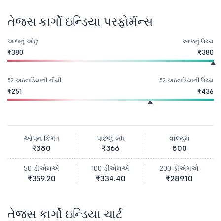
તેજસ કાર્ગો ઇન્ડિયા પરફોર્મન્સ
આજનું ઓછું
આજનું ઉચ્ચ
₹380
₹380
52 અઠવાડિયાની નીચી
52 અઠવાડિયાની ઉચ્ચ
₹251
₹436
ઓપન કિંમત
પાછલું બંધ
વૉલ્યુમ
₹380
₹366
800
50 ડીએમએ
100 ડીએમએ
200 ડીએમએ
₹359.20
₹334.40
₹289.10
તેજસ કાર્ગો ઇન્ડિયા ચાર્ટ