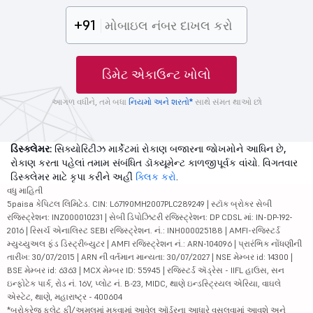
+91
ડિમેટ એકાઉન્ટ ખોલો
આગળ વધીને, તમે બધા
નિયમો અને શરતો*
સાથે સંમત થાઓ છો
ડિસ્ક્લેમર:
સિક્યોરિટીઝ માર્કેટમાં રોકાણ બજારના જોખમોને આધિન છે,
રોકાણ કરતા પહેલાં તમામ સંબંધિત ડૉક્યૂમેન્ટ કાળજીપૂર્વક વાંચો. વિગતવાર
ડિસ્ક્લેમર માટે કૃપા કરીને અહીં
ક્લિક કરો
.
વધુ માહિતી
5paisa કેપિટલ લિમિટેડ. CIN: L67190MH2007PLC289249 | સ્ટૉક બ્રોકર સેબી
રજિસ્ટ્રેશન: INZ000010231 | સેબી ડિપોઝિટરી રજિસ્ટ્રેશન: DP CDSL માં: IN-DP-192-
2016 | રિસર્ચ એનાલિસ્ટ SEBI રજિસ્ટ્રેશન. નં.: INH000025188 | AMFI-રજિસ્ટર્ડ
મ્યુચ્યુઅલ ફંડ ડિસ્ટ્રીબ્યુટર | AMFI રજિસ્ટ્રેશન નં.: ARN-104096 | પ્રારંભિક નોંધણીની
તારીખ: 30/07/2015 | ARN ની વર્તમાન માન્યતા: 30/07/2027 | NSE મેમ્બર id: 14300 |
BSE મેમ્બર id: 6363 | MCX મેમ્બર ID: 55945 | રજિસ્ટર્ડ ઍડ્રેસ - IIFL હાઉસ, સન
ઇન્ફોટેક પાર્ક, રોડ નં. 16V, પ્લોટ નં. B-23, MIDC, થાણે ઇન્ડસ્ટ્રિયલ એરિયા, વાઘલે
એસ્ટેટ, થાણે, મહારાષ્ટ્ર - 400604
*બ્રોકરેજ ફ્લેટ ફી/અમલમાં મુકવામાં આવેલ ઑર્ડરના આધારે વસૂલવામાં આવશે અને