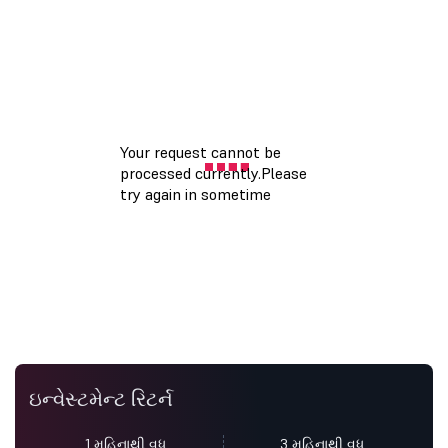
ઇન્વેસ્ટમેન્ટ રિટર્ન
1 મહિનાથી વધુ
3 મહિનાથી વધુ