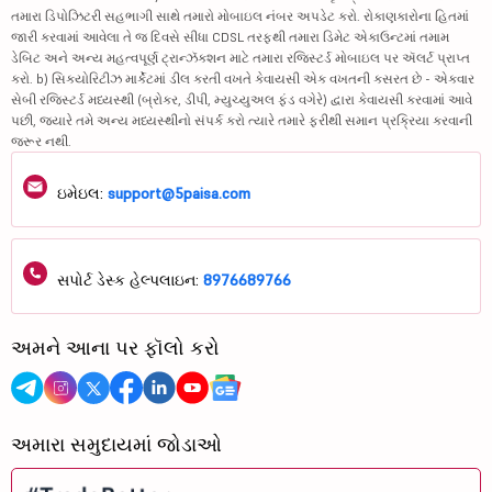
તમારા ડિપોઝિટરી સહભાગી સાથે તમારો મોબાઇલ નંબર અપડેટ કરો. રોકાણકારોના હિતમાં
જારી કરવામાં આવેલા તે જ દિવસે સીધા CDSL તરફથી તમારા ડિમેટ એકાઉન્ટમાં તમામ
ડેબિટ અને અન્ય મહત્વપૂર્ણ ટ્રાન્ઝૅક્શન માટે તમારા રજિસ્ટર્ડ મોબાઇલ પર ઍલર્ટ પ્રાપ્ત
કરો. b) સિક્યોરિટીઝ માર્કેટમાં ડીલ કરતી વખતે કેવાયસી એક વખતની કસરત છે - એકવાર
સેબી રજિસ્ટર્ડ મધ્યસ્થી (બ્રોકર, ડીપી, મ્યુચ્યુઅલ ફંડ વગેરે) દ્વારા કેવાયસી કરવામાં આવે
પછી, જ્યારે તમે અન્ય મધ્યસ્થીનો સંપર્ક કરો ત્યારે તમારે ફરીથી સમાન પ્રક્રિયા કરવાની
જરૂર નથી.
ઇમેઇલ:
support@5paisa.com
સપોર્ટ ડેસ્ક હેલ્પલાઇન:
8976689766
અમને આના પર ફૉલો કરો
અમારા સમુદાયમાં જોડાઓ