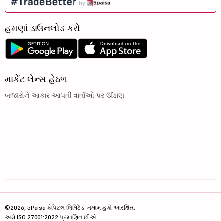
હમણાં ડાઉનલોડ કરો
માર્કેટ લેન્સ હેઠળ
બજારોને આકાર આપતી વાર્તાઓ પર ઊંડાણ
©2026, 5Paisa કેપિટલ લિમિટેડ. તમામ હકો આરક્ષિત.
અમે ISO 27001:2022 પ્રમાણિત છીએ.