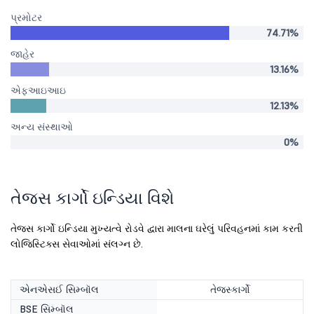
પ્રમોટર
74.71%
જાહેર
13.16%
એફઆઇઆઇ
12.13%
અન્ય સંસ્થાઓ
0%
તેજસ કાર્ગો ઇન્ડિયા વિશે
તેજસ કાર્ગો ઇન્ડિયા મુખ્યત્વે રોડવે દ્વારા માલના ઘરેલું પરિવહનમાં કામ કરતી
લોજિસ્ટિક્સ સેવાઓમાં સંલગ્ન છે.
એનએસઈ સિમ્બૉલ
તેજસ્કાર્ગો
BSE સિમ્બૉલ