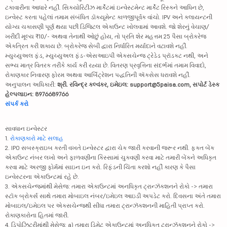
ટકાવારીના આધારે નહીં. સિક્યોરિટીઝ માર્કેટમાં ઇન્વેસ્ટમેન્ટ માર્કેટ રિસ્કને આધિન છે,
ઇન્વેસ્ટ કરતા પહેલાં તમામ સંબંધિત ડૉક્યૂમેન્ટ કાળજીપૂર્વક વાંચો. IPV અને ક્લાયન્ટની
યોગ્ય ચકાસણી પૂર્ણ થયા પછી ડિજિટલ એકાઉન્ટ ખોલવામાં આવશે. જો શેરનું વેચાણ/
ખરીદી મૂલ્ય ₹10/- અથવા તેનાથી ઓછું હોય, તો પ્રતિ શેર મહત્તમ 25 પૈસા બ્રોકરેજ
એકત્રિત કરી શકાય છે. બ્રોકરેજ સેબી દ્વારા નિર્ધારિત મર્યાદાને વટાવશે નહીં.
મ્યુચ્યુઅલ ફંડ, મ્યુચ્યુઅલ ફંડ-એસઆઇપી એક્સચેન્જ ટ્રેડેડ પ્રૉડક્ટ નથી, અને
સભ્ય માત્ર વિતરક તરીકે કાર્ય કરી રહ્યા છે. વિતરણ પ્રવૃત્તિના સંદર્ભમાં તમામ વિવાદો,
રોકાણકાર નિવારણ ફોરમ અથવા આર્બિટ્રેશન પદ્ધતિની ઍક્સેસ ધરાવશે નહીં.
અનુપાલન અધિકારી:
શ્રી. રવિન્દ્ર કલ્વંકર, ઇમેઇલ: support@5paisa.com, સપોર્ટ ડેસ્ક
હેલ્પલાઇન: 8976689766
સંપર્ક કરો
સાવધાન ઇન્વેસ્ટર
1.
રોકાણકારો માટે સલાહ
2. IPO સબસ્ક્રાઇબ કરતી વખતે ઇન્વેસ્ટર દ્વારા ચેક જારી કરવાની જરૂર નથી. ફક્ત બેંક
એકાઉન્ટ નંબર લખો અને ફાળવણીના કિસ્સામાં ચુકવણી કરવા માટે તમારી બેંકને અધિકૃત
કરવા માટે અરજી ફોર્મમાં સાઇન ઇન કરો. રિફંડની ચિંતા કરશો નહીં કારણ કે પૈસા
ઇન્વેસ્ટરના એકાઉન્ટમાં રહે છે.
3. એક્સચેન્જમાંથી મેસેજ: તમારા એકાઉન્ટમાં અનધિકૃત ટ્રાન્ઝૅક્શનને રોકો -> તમારા
સ્ટૉક બ્રોકર્સ સાથે તમારા મોબાઇલ નંબર/ઇમેઇલ આઇડી અપડેટ કરો. દિવસના અંતે તમારા
મોબાઇલ/ઇમેઇલ પર એક્સચેન્જથી સીધા તમારા ટ્રાન્ઝૅક્શનની માહિતી પ્રાપ્ત કરો.
રોકાણકારોના હિતમાં જારી.
4. ડિપોઝિટરીમાંથી મેસેજ: a) તમારા ડિમેટ એકાઉન્ટમાં અનધિકૃત ટ્રાન્ઝૅક્શનને રોકો ->