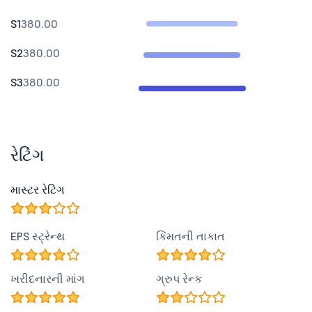
S1
380.00
S2
380.00
S3
380.00
રેટિંગ
માસ્ટર રેટિંગ
EPS સ્ટ્રેન્થ
કિંમતની તાકાત
ખરીદનારની માંગ
ગ્રુપ રેન્ક