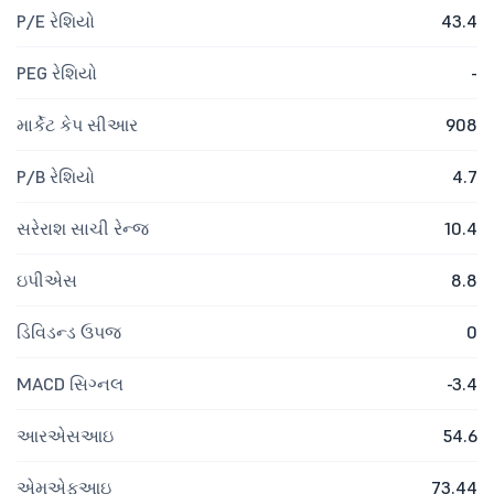
P/E રેશિયો
43.4
PEG રેશિયો
-
માર્કેટ કેપ સીઆર
908
P/B રેશિયો
4.7
સરેરાશ સાચી રેન્જ
10.4
ઇપીએસ
8.8
ડિવિડન્ડ ઉપજ
0
MACD સિગ્નલ
-3.4
આરએસઆઇ
54.6
એમએફઆઇ
73.44