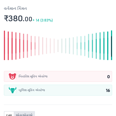
વર્તમાન કિંમત
₹380.
00
+
14 (3.83%)
0
બિયરિશ મૂવિંગ એવરેજ
16
બુલિશ મૂવિંગ એવરેજ
ઇમા
એસએમએ