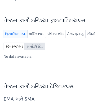
તેજસ કાર્ગો ઇન્ડિયા ફાઇનાન્શિયલ્સ
ત્રિમાસિક P&L
વાર્ષિક P&L
બૅલેન્સ શીટ
રોકડ પ્રવાહ
રેશિયો
સ્ટેન્ડઅલોન
કન્સોલિડેટેડ
No data available.
તેજસ કાર્ગો ઇન્ડિયા ટેક્નિકલ્સ
EMA અને SMA