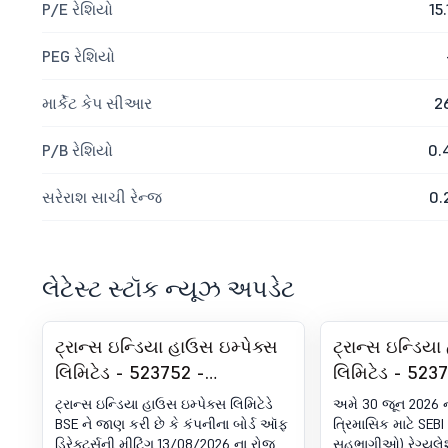
P/E રેશિયો
15.
PEG રેશિયો
માર્કેટ કેપ સીઆર
2
P/B રેશિયો
0.
સરેરાશ સાચી રેન્જ
0.
લેટેસ્ટ સ્ટૉક ન્યૂઝ અપડેટ
ટ્રાન્સ ઇન્ડિયા હાઉસ ઇમ્પેક્સ
ટ્રાન્સ ઇન્ડિય
લિમિટેડ - 523752 -
લિમિટેડ - 523
13/08/2026 માટે બોર્ડ મીટિંગની
રજિસ્ટ્રેશન હ
ટ્રાન્સ ઇન્ડિયા હાઉસ ઇમ્પેક્સ લિમિટેડે
અમે 30 જૂન 2026 
સૂચના.
સર્ટિફિકેટ. SEB
BSE ને જાણ કરી છે કે કંપનીના બોર્ડ ઑફ
ત્રિમાસિક માટે SEB
ડિરેક્ટર્સની મીટિંગ 13/08/2026 ના રોજ
સહભાગીઓ) રેગ્યુલે