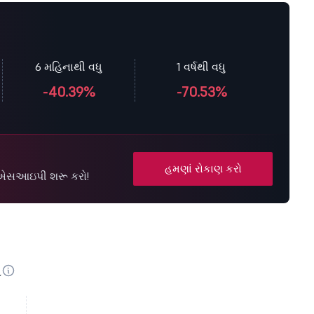
6 મહિનાથી વધુ
1 વર્ષથી વધુ
-40.39%
-70.53%
હમણાં રોકાણ કરો
ાથે એસઆઇપી શરૂ કરો!
સ