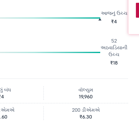
આજનું ઉચ્ચ
₹4
52
અઠવાડિયાની
ઉચ્ચ
₹18
ું બંધ
વૉલ્યુમ
₹4
19,960
ડીએમએ
200 ડીએમએ
.60
₹6.30