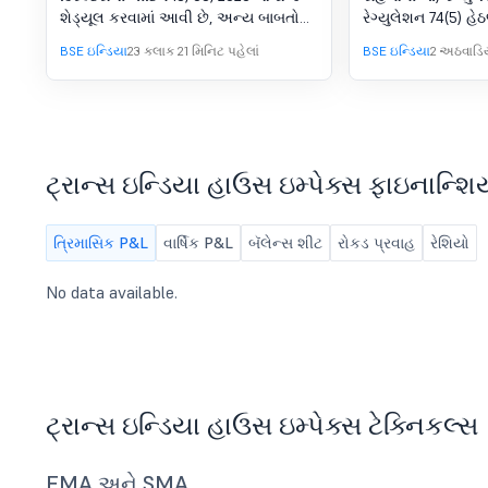
રેગ્યુલેશન્સ, 2
શેડ્યૂલ કરવામાં આવી છે, અન્ય બાબતોની
રેગ્યુલેશન 74(5) હે
સાથે, 1 ને ધ્યાનમાં લેવા અને મંજૂરી આપવા
અહીં સબમિટ કરી ર
BSE ઇન્ડિયા
23 કલાક 21 મિનિટ પહેલાં
BSE ઇન્ડિયા
2 અઠવાડિય
માટે. 30 જૂન 2026 ના રોજ સમાપ્ત થયેલ
ત્રિમાસિક માટે કંપનીના બિન-ઑડિટ કરેલ
સ્ટેન્ડઅલોન અને એકીકૃત ફાઇનાન્શિયલ
પરિણામો. 2. અધ્યક્ષની પરવાનગી સાથે
અન્ય કોઈપણ બાબત.
ટ્રાન્સ ઇન્ડિયા હાઉસ ઇમ્પેક્સ ફાઇનાન્શિ
ત્રિમાસિક P&L
વાર્ષિક P&L
બૅલેન્સ શીટ
રોકડ પ્રવાહ
રેશિયો
No data available.
ટ્રાન્સ ઇન્ડિયા હાઉસ ઇમ્પેક્સ ટેક્નિકલ્સ
EMA અને SMA