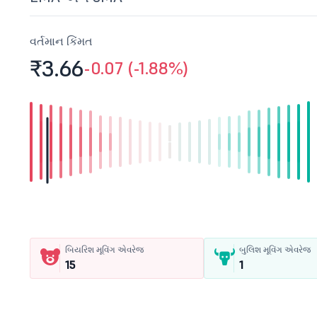
વર્તમાન કિંમત
₹3.
66
-0.07 (-1.88%)
બિયરિશ મૂવિંગ એવરેજ
બુલિશ મૂવિંગ એવરેજ
15
1