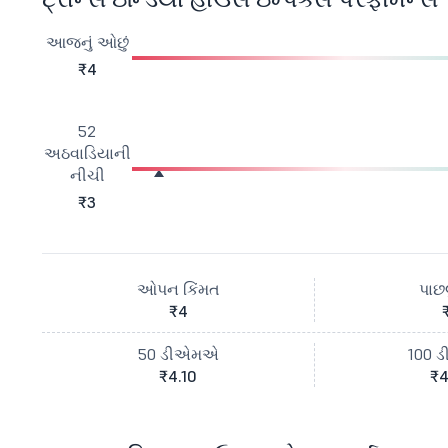
આજનું ઓછું
₹4
52
અઠવાડિયાની
નીચી
₹3
ઓપન કિંમત
પાછલ
₹4
50 ડીએમએ
100 
₹4.10
₹4