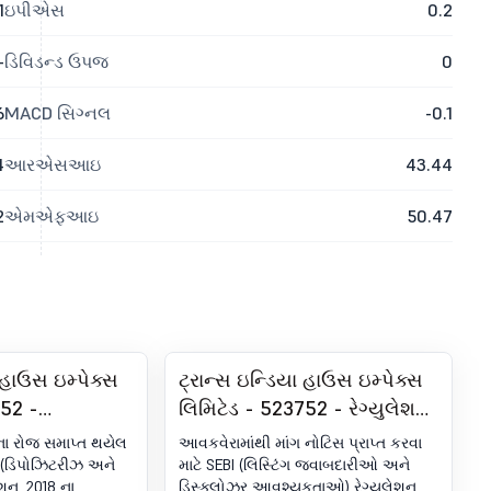
1
ઇપીએસ
0.2
-
ડિવિડન્ડ ઉપજ
0
6
MACD સિગ્નલ
-0.1
4
આરએસઆઇ
43.44
2
એમએફઆઇ
50.47
ા હાઉસ ઇમ્પેક્સ
ટ્રાન્સ ઇન્ડિયા હાઉસ ઇમ્પેક્સ
752 -
લિમિટેડ - 523752 - રેગ્યુલેશન
ેઠળ અનુપાલન-
30 હેઠળ જાહેરાત - ઇન્કમ ટૅક્સ
ના રોજ સમાપ્ત થયેલ
આવકવેરામાંથી માંગ નોટિસ પ્રાપ્ત કરવા
I (DP)
ડિમાન્ડ નોટિસ.
I (ડિપોઝિટરીઝ અને
માટે SEBI (લિસ્ટિંગ જવાબદારીઓ અને
શન, 2018 ના
ડિસ્ક્લોઝર આવશ્યકતાઓ) રેગ્યુલેશન,