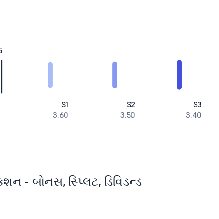
5
S1
S2
S3
3.60
3.50
3.40
ક્શન - બોનસ, સ્પ્લિટ, ડિવિડન્ડ