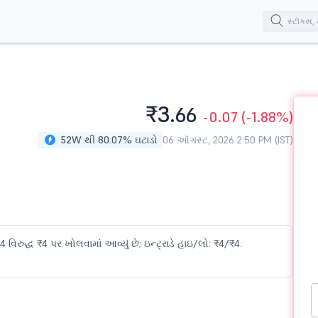
₹3.
66
-0.07
(-1.88%)
52W થી 80.07% ઘટાડો
06 ઑગસ્ટ, 2026 2:50 PM (IST)
વિરુદ્ધ ₹4 પર ખોલવામાં આવ્યું છે; ઇન્ટ્રાડે હાઇ/લો: ₹4/₹4.