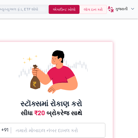
ગુજરાતી
એકાઉન્ટ ખોલો
લૉગ ઇન કરો
સ્ટૉક્સમાં રોકાણ કરો
સીધા
₹20
બ્રોકરેજ સાથે
+91