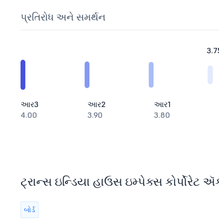
પ્રતિરોધ અને સમર્થન
3.7
આર3
આર2
આર1
4.00
3.90
3.80
ટ્રાન્સ ઇન્ડિયા હાઉસ ઇમ્પેક્સ કોર્પોરેટ ઍ
બોર્ડ