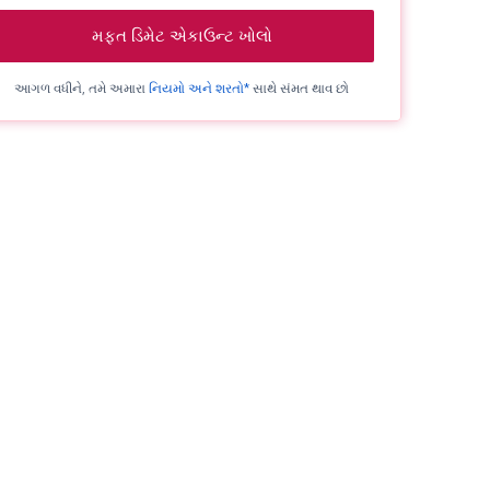
મફત ડિમેટ એકાઉન્ટ ખોલો
આગળ વધીને, તમે અમારા
નિયમો અને શરતો*
સાથે સંમત થાવ છો