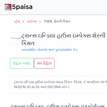
હોમ
સ્ટૉક્સ
THIHIL શેરની કિંમત
ટ્રાન્સ ઇન્ડિયા હાઉસ ઇમ્પેક્સ શેરની
કિંમત
વ્યવસાયિક સેવાઓ અને પુરવઠો
સ્મોલ કેપ
ટિહિલ ખરીદો
સેલ ટિહિલ
ટ્રાન્સ ઇન્ડિયા હાઉસ ઇમ્પેક્સ લાઇવ કિંમત: ₹3.66. તે અગાઉના બંધ ₹4 
₹4.10/₹6.30 માં 50 અને 200 DMA સ્ટેન્ડ.
ટ્રાન્સ ઇન્ડિયા હાઉસ ઇમ્પેક્સ પરફોર્મન્સ