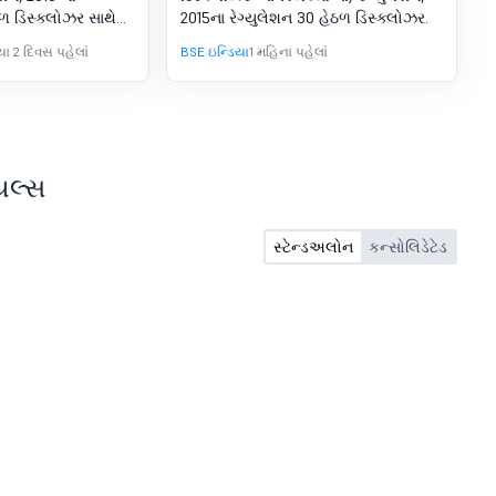
018 ના 74 (5)
ઠળ ડિસ્ક્લોઝર સાથે
2015ના રેગ્યુલેશન 30 હેઠળ ડિસ્ક્લોઝર.
હ્યા છીએ.
ા 2 દિવસ પહેલાં
BSE ઇન્ડિયા
1 મહિના પહેલાં
યલ્સ
સ્ટેન્ડઅલોન
કન્સોલિડેટેડ