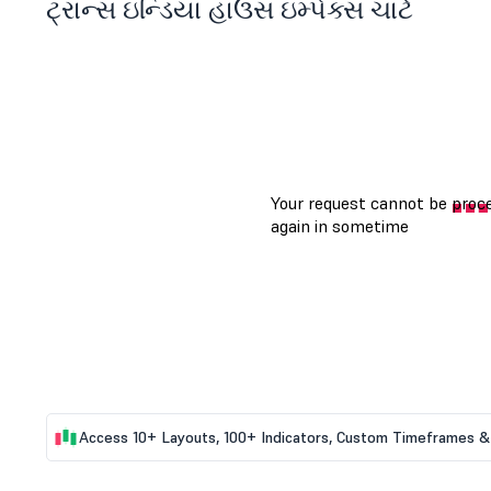
ટ્રાન્સ ઇન્ડિયા હાઉસ ઇમ્પેક્સ ચાર્ટ
Access 10+ Layouts, 100+ Indicators, Custom Timeframes & 