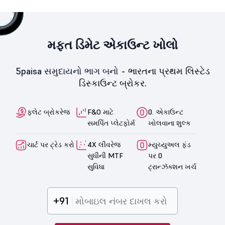
મફત ડિમેટ એકાઉન્ટ ખોલો
5paisa સમુદાયનો ભાગ બનો -
ભારતના પ્રથમ લિસ્ટેડ
ડિસ્કાઉન્ટ બ્રોકર.
ફ્લેટ બ્રોકરેજ
F&O માટે
0. એકાઉન્ટ
સમર્પિત પ્લેટફોર્મ
ખોલવાના શુલ્ક
ચાર્ટ પર ટ્રેડ કરો
4X લીવરેજ
મ્યુચ્યુઅલ ફંડ
સુધીની MTF
પર 0
સુવિધા
ટ્રાન્ઝૅક્શન ખર્ચ
+91