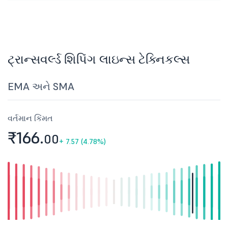
ટ્રાન્સવર્લ્ડ શિપિંગ લાઇન્સ ટેક્નિકલ્સ
EMA અને SMA
વર્તમાન કિંમત
₹166.
00
+
7.57 (4.78%)