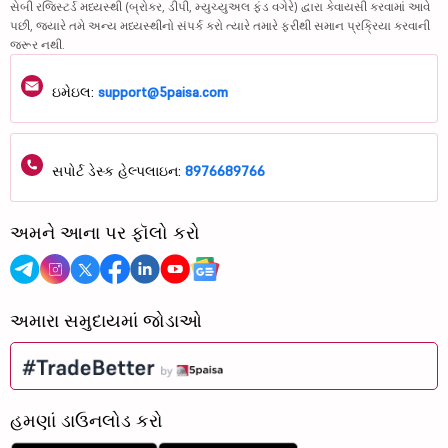
સેબી રજિસ્ટર્ડ મધ્યસ્થી (બ્રોકર, ડીપી, મ્યુચ્યુઅલ ફંડ વગેરે) દ્વારા કેવાયસી કરવામાં આવે
પછી, જ્યારે તમે અન્ય મધ્યસ્થીનો સંપર્ક કરો ત્યારે તમારે ફરીથી સમાન પ્રક્રિયા કરવાની
જરૂર નથી.
ઇમેઇલ:
support@5paisa.com
સપોર્ટ ડેસ્ક હેલ્પલાઇન:
8976689766
અમને આના પર ફૉલો કરો
અમારા સમુદાયમાં જોડાઓ
હમણાં ડાઉનલોડ કરો