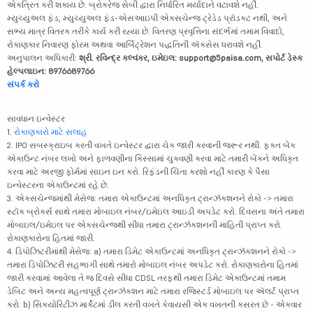
એકત્રિત કરી શકાય છે. બ્રોકરેજ સેબી દ્વારા નિર્ધારિત મર્યાદાને વટાવશે નહીં.
મ્યુચ્યુઅલ ફંડ, મ્યુચ્યુઅલ ફંડ-એસઆઇપી એક્સચેન્જ ટ્રેડેડ પ્રૉડક્ટ નથી, અને
સભ્ય માત્ર વિતરક તરીકે કાર્ય કરી રહ્યા છે. વિતરણ પ્રવૃત્તિના સંદર્ભમાં તમામ વિવાદો,
રોકાણકાર નિવારણ ફોરમ અથવા આર્બિટ્રેશન પદ્ધતિની ઍક્સેસ ધરાવશે નહીં.
અનુપાલન અધિકારી:
શ્રી. રવિન્દ્ર કલ્વંકર, ઇમેઇલ: support@5paisa.com, સપોર્ટ ડેસ્ક
હેલ્પલાઇન: 8976689766
સંપર્ક કરો
સાવધાન ઇન્વેસ્ટર
1.
રોકાણકારો માટે સલાહ
2. IPO સબસ્ક્રાઇબ કરતી વખતે ઇન્વેસ્ટર દ્વારા ચેક જારી કરવાની જરૂર નથી. ફક્ત બેંક
એકાઉન્ટ નંબર લખો અને ફાળવણીના કિસ્સામાં ચુકવણી કરવા માટે તમારી બેંકને અધિકૃત
કરવા માટે અરજી ફોર્મમાં સાઇન ઇન કરો. રિફંડની ચિંતા કરશો નહીં કારણ કે પૈસા
ઇન્વેસ્ટરના એકાઉન્ટમાં રહે છે.
3. એક્સચેન્જમાંથી મેસેજ: તમારા એકાઉન્ટમાં અનધિકૃત ટ્રાન્ઝૅક્શનને રોકો -> તમારા
સ્ટૉક બ્રોકર્સ સાથે તમારા મોબાઇલ નંબર/ઇમેઇલ આઇડી અપડેટ કરો. દિવસના અંતે તમારા
મોબાઇલ/ઇમેઇલ પર એક્સચેન્જથી સીધા તમારા ટ્રાન્ઝૅક્શનની માહિતી પ્રાપ્ત કરો.
રોકાણકારોના હિતમાં જારી.
4. ડિપોઝિટરીમાંથી મેસેજ: a) તમારા ડિમેટ એકાઉન્ટમાં અનધિકૃત ટ્રાન્ઝૅક્શનને રોકો ->
તમારા ડિપોઝિટરી સહભાગી સાથે તમારો મોબાઇલ નંબર અપડેટ કરો. રોકાણકારોના હિતમાં
જારી કરવામાં આવેલા તે જ દિવસે સીધા CDSL તરફથી તમારા ડિમેટ એકાઉન્ટમાં તમામ
ડેબિટ અને અન્ય મહત્વપૂર્ણ ટ્રાન્ઝૅક્શન માટે તમારા રજિસ્ટર્ડ મોબાઇલ પર ઍલર્ટ પ્રાપ્ત
કરો. b) સિક્યોરિટીઝ માર્કેટમાં ડીલ કરતી વખતે કેવાયસી એક વખતની કસરત છે - એકવાર