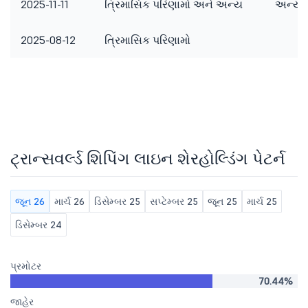
2025-11-11
ત્રિમાસિક પરિણામો અને અન્ય
અન્ય બ
2025-08-12
ત્રિમાસિક પરિણામો
ટ્રાન્સવર્લ્ડ શિપિંગ લાઇન શેરહોલ્ડિંગ પેટર્ન
જૂન 26
માર્ચ 26
ડિસેમ્બર 25
સપ્ટેમ્બર 25
જૂન 25
માર્ચ 25
ડિસેમ્બર 24
પ્રમોટર
70.44%
જાહેર