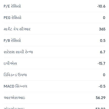
P/E રેશિયો
-10.6
PEG રેશિયો
0
માર્કેટ કેપ સીઆર
365
P/B રેશિયો
0.5
સરેરાશ સાચી રેન્જ
6.7
ઇપીએસ
-15.7
ડિવિડન્ડ ઉપજ
0
MACD સિગ્નલ
-0.5
આરએસઆઇ
56.29