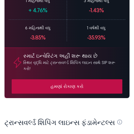
1 મહિનાથી વધુ
3 મહિનાથી વધુ
+
4.76%
-1.43%
6 મહિનાથી વધુ
1 વર્ષથી વધુ
-3.85%
-35.93%
સ્માર્ટ ઇન્વેસ્ટિંગ અહીં શરૂ થાય છે
સ્થિર વૃદ્ધિ માટે ટ્રાન્સવર્લ્ડ શિપિંગ લાઇન સાથે SIP શરૂ
કરો!
હમણાં રોકાણ કરો
ટ્રાન્સવર્લ્ડ શિપિંગ લાઇન્સ ફંડામેન્ટલ્સ