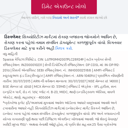
ડિમેટ એકાઉન્ટ ખોલો
આગળ વધીને, તમે બધા
નિયમો અને શરતો*
સાથે સંમત થાઓ છો
ડિસ્ક્લેમર:
સિક્યોરિટીઝ માર્કેટમાં રોકાણ બજારના જોખમોને આધિન છે,
રોકાણ કરતા પહેલાં તમામ સંબંધિત ડૉક્યૂમેન્ટ કાળજીપૂર્વક વાંચો. વિગતવાર
ડિસ્ક્લેમર માટે કૃપા કરીને અહીં
ક્લિક કરો
.
વધુ માહિતી
5paisa કેપિટલ લિમિટેડ. CIN: L67190MH2007PLC289249 | સ્ટૉક બ્રોકર સેબી
રજિસ્ટ્રેશન: INZ000010231 | સેબી ડિપોઝિટરી રજિસ્ટ્રેશન: DP CDSL માં: IN-DP-192-
2016 | રિસર્ચ એનાલિસ્ટ SEBI રજિસ્ટ્રેશન. નં.: INH000025188 | AMFI-રજિસ્ટર્ડ
મ્યુચ્યુઅલ ફંડ ડિસ્ટ્રીબ્યુટર | AMFI રજિસ્ટ્રેશન નં.: ARN-104096 | પ્રારંભિક નોંધણીની
તારીખ: 30/07/2015 | ARN ની વર્તમાન માન્યતા: 30/07/2027 | NSE મેમ્બર id: 14300 |
BSE મેમ્બર id: 6363 | MCX મેમ્બર ID: 55945 | રજિસ્ટર્ડ ઍડ્રેસ - IIFL હાઉસ, સન
ઇન્ફોટેક પાર્ક, રોડ નં. 16V, પ્લોટ નં. B-23, MIDC, થાણે ઇન્ડસ્ટ્રિયલ એરિયા, વાઘલે
એસ્ટેટ, થાણે, મહારાષ્ટ્ર - 400604
*બ્રોકરેજ ફ્લેટ ફી/અમલમાં મુકવામાં આવેલ ઑર્ડરના આધારે વસૂલવામાં આવશે અને
ટકાવારીના આધારે નહીં. સિક્યોરિટીઝ માર્કેટમાં ઇન્વેસ્ટમેન્ટ માર્કેટ રિસ્કને આધિન છે,
ઇન્વેસ્ટ કરતા પહેલાં તમામ સંબંધિત ડૉક્યૂમેન્ટ કાળજીપૂર્વક વાંચો. IPV અને ક્લાયન્ટની
યોગ્ય ચકાસણી પૂર્ણ થયા પછી ડિજિટલ એકાઉન્ટ ખોલવામાં આવશે. જો શેરનું વેચાણ/
ખરીદી મૂલ્ય ₹10/- અથવા તેનાથી ઓછું હોય, તો પ્રતિ શેર મહત્તમ 25 પૈસા બ્રોકરેજ