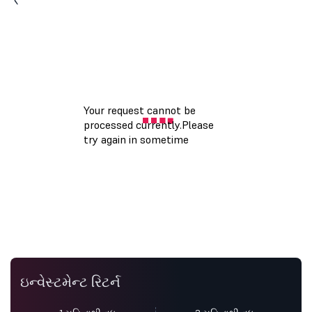
ઇન્વેસ્ટમેન્ટ રિટર્ન