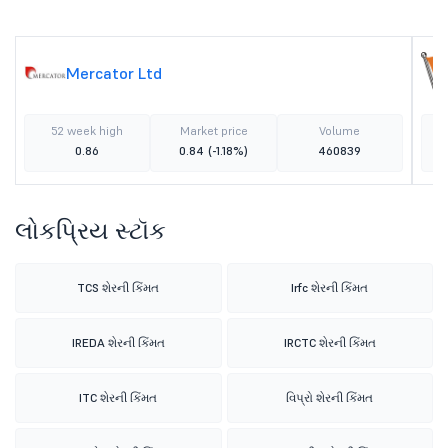
Mercator Ltd
52 week high
Market price
Volume
0.86
0.84
(-1.18%)
460839
લોકપ્રિય સ્ટૉક
TCS શેરની કિંમત
Irfc શેરની કિંમત
IREDA શેરની કિંમત
IRCTC શેરની કિંમત
ITC શેરની કિંમત
વિપ્રો શેરની કિંમત