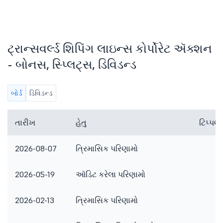
ટ્રાન્સવર્લ્ડ શિપિંગ લાઇન્સ કોર્પોરેટ ઍક્શન
- બોનસ, સ્પ્લિટ્સ, ડિવિડન્ડ
બોર્ડ
ડિવિડન્ડ
તારીખ
હેતુ
ટિપ્પ
2026-08-07
ત્રિમાસિક પરિણામો
2026-05-19
ઑડિટ કરેલા પરિણામો
2026-02-13
ત્રિમાસિક પરિણામો