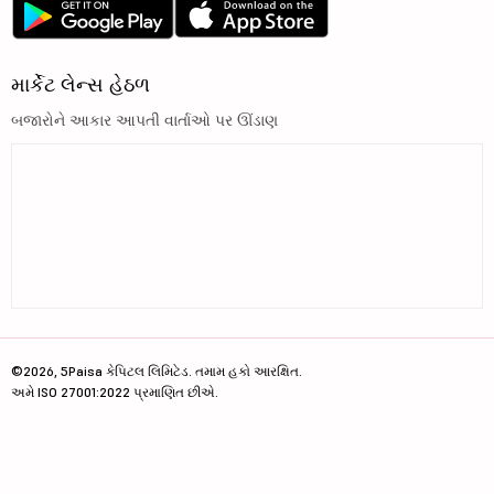
માર્કેટ લેન્સ હેઠળ
બજારોને આકાર આપતી વાર્તાઓ પર ઊંડાણ
©2026, 5Paisa કેપિટલ લિમિટેડ. તમામ હકો આરક્ષિત.
અમે ISO 27001:2022 પ્રમાણિત છીએ.