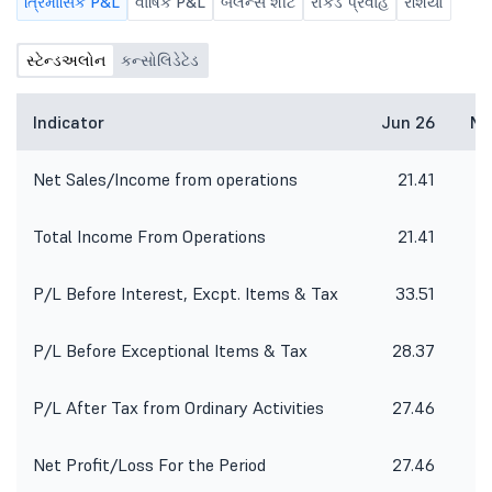
ત્રિમાસિક P&L
વાર્ષિક P&L
બૅલેન્સ શીટ
રોકડ પ્રવાહ
રેશિયો
સ્ટેન્ડઅલોન
કન્સોલિડેટેડ
Indicator
Jun 26
Ma
Net Sales/Income from operations
21.41
8
Total Income From Operations
21.41
8
P/L Before Interest, Excpt. Items & Tax
33.51
P/L Before Exceptional Items & Tax
28.37
-
P/L After Tax from Ordinary Activities
27.46
-
Net Profit/Loss For the Period
27.46
-