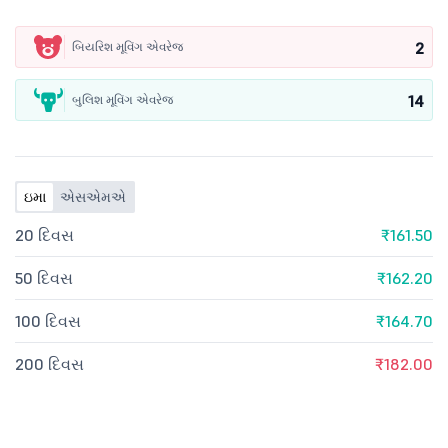
2
બિયરિશ મૂવિંગ એવરેજ
14
બુલિશ મૂવિંગ એવરેજ
ઇમા
એસએમએ
20 દિવસ
₹161.50
50 દિવસ
₹162.20
100 દિવસ
₹164.70
200 દિવસ
₹182.00