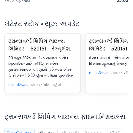
એમએફઆઇ
53.02
લેટેસ્ટ સ્ટૉક ન્યૂઝ અપડેટ
ટ્રાન્સવર્લ્ડ શિપિંગ લાઇન્સ
ટ્રાન્સવર્લ્ડ શિપિંગ
લિમિટેડ - 520151 - રેગ્યુલેશન
લિમિટેડ - 520151 -
30 (LODR) હેઠળ જાહેરાત -
એમ.વી. એસએસ
30 જૂન 2026 ના રોજ સમાપ્ત થયેલ
વેસલ એમ.વી. એસએસ
ન્યૂઝપેપર પબ્લિકેશન
વિશાખાપટ્ટનમનું વેચ
ત્રિમાસિક માટે ઑડિટ ન કરેલ
વિશાખાપટ્ટનમનું વેચાણ
ફાઇનાન્શિયલ પરિણામો (સ્ટેન્ડઅલોન
BSE ઇન્ડિયા
21 કલાક 58 મિનિટ
અને કન્સોલિડેટેડ)ના સંબંધમાં પ્રકાશિત
અખબારની જાહેરાત સબમિટ કરવી
BSE ઇન્ડિયા
2 કલાક 47 મિનિટ પહેલાં
ટ્રાન્સવર્લ્ડ શિપિંગ લાઇન્સ ફાઇનાન્શિયલ્સ