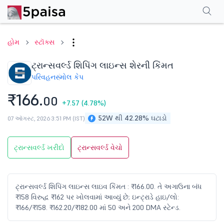
પરફોર્મન્સ
ફાઇનાન્શિયલ્સ
ટેક્નિકલ
ઇવેન્ટ્સ
શેરહોલ્ડિંગ પેટર્ન
વધુ
એફએ
હોમ
સ્ટૉક્સ
ટ્રાન્સવર્લ્ડ શિપિંગ લાઇન્સ શેરની કિંમત
પરિવહન
સ્મોલ કેપ
₹166.
00
+7.57
(4.78%)
52W થી 42.28% ઘટાડો
07 ઑગસ્ટ, 2026 3:51 PM (IST)
ટ્રાન્સવર્લ્ડ ખરીદો
ટ્રાન્સવર્લ્ડ વેચો
ટ્રાન્સવર્લ્ડ શિપિંગ લાઇન્સ લાઇવ કિંમત : ₹166.00. તે અગાઉના બંધ
₹158 વિરુદ્ધ ₹162 પર ખોલવામાં આવ્યું છે; ઇન્ટ્રાડે હાઇ/લો:
₹166/₹158. ₹162.20/₹182.00 માં 50 અને 200 DMA સ્ટેન્ડ.