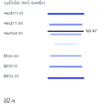
પ્રતિરોધ અને સમર્થન
આર3
177.20
આર2
171.80
163.47
આર1
168.90
S1
160.60
S2
155.10
S3
152.20
રેટિંગ