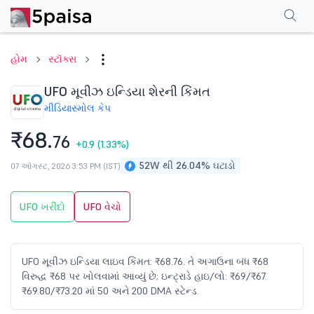
પરફોર્મન્સ
ફાઇનાન્શિયલ્સ
ટેક્નિકલ
ઇવેન્ટ્સ
શેરહોલ્ડિંગ પેટર્ન
વધુ
એફએ
હોમ
સ્ટૉક્સ
UFO મૂવીઝ ઇન્ડિયા શેરની કિંમત
મીડિયા
સ્મોલ કેપ
₹68.
76
+0.9
(1.33%)
52W થી 26.04% ઘટાડો
07 ઑગસ્ટ, 2026 3:53 PM (IST)
UFO ખરીદો
UFO વેચો
UFO મૂવીઝ ઇન્ડિયા લાઇવ કિંમત: ₹68.76. તે અગાઉના બંધ ₹68
વિરુદ્ધ ₹68 પર ખોલવામાં આવ્યું છે; ઇન્ટ્રાડે હાઇ/લો: ₹69/₹67.
₹69.80/₹73.20 માં 50 અને 200 DMA સ્ટેન્ડ.