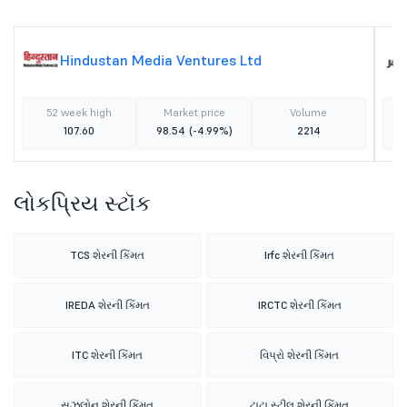
Hindustan Media Ventures Ltd
52 week high
Market price
Volume
107.60
98.54
(-4.99%)
2214
લોકપ્રિય સ્ટૉક
TCS શેરની કિંમત
Irfc શેરની કિંમત
IREDA શેરની કિંમત
IRCTC શેરની કિંમત
ITC શેરની કિંમત
વિપ્રો શેરની કિંમત
સુઝલોન શેરની કિંમત
ટાટા સ્ટીલ શેરની કિંમત