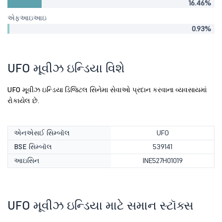
16.46%
એફઆઇઆઇ
0.93%
UFO મૂવીઝ ઇન્ડિયા વિશે
UFO મૂવીઝ ઇન્ડિયા ડિજિટલ સિનેમા સેવાઓ પ્રદાન કરવાના વ્યવસાયમાં
રોકાયેલ છે.
એનએસઈ સિમ્બૉલ
UFO
BSE સિમ્બૉલ
539141
આઇસિન
INE527H01019
UFO મૂવીઝ ઇન્ડિયા માટે સમાન સ્ટૉક્સ