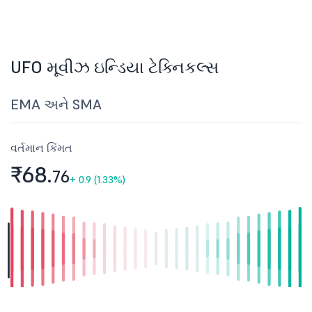
UFO મૂવીઝ ઇન્ડિયા ટેક્નિકલ્સ
EMA અને SMA
વર્તમાન કિંમત
₹68.
76
+
0.9 (1.33%)