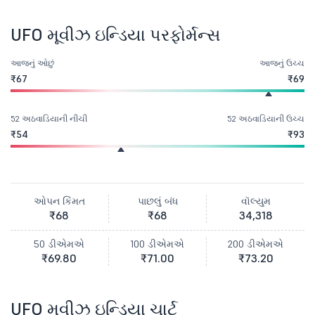
UFO મૂવીઝ ઇન્ડિયા પરફોર્મન્સ
આજનું ઓછું
આજનું ઉચ્ચ
₹67
₹69
52 અઠવાડિયાની નીચી
52 અઠવાડિયાની ઉચ્ચ
₹54
₹93
ઓપન કિંમત
પાછલું બંધ
વૉલ્યુમ
₹68
₹68
34,318
50 ડીએમએ
100 ડીએમએ
200 ડીએમએ
₹69.80
₹71.00
₹73.20
UFO મૂવીઝ ઇન્ડિયા ચાર્ટ