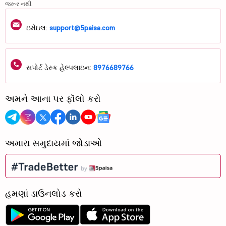
જરૂર નથી.
ઇમેઇલ:
support@5paisa.com
સપોર્ટ ડેસ્ક હેલ્પલાઇન:
8976689766
અમને આના પર ફૉલો કરો
અમારા સમુદાયમાં જોડાઓ
હમણાં ડાઉનલોડ કરો