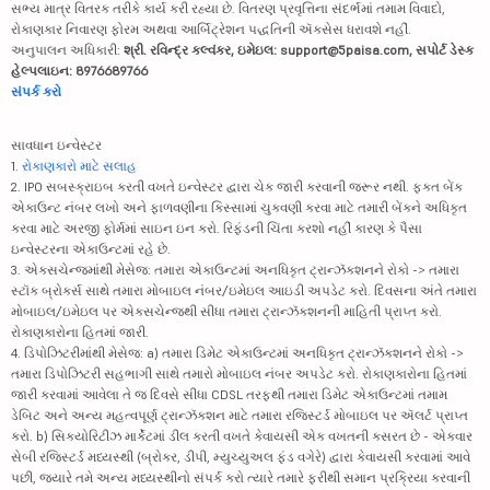
સભ્ય માત્ર વિતરક તરીકે કાર્ય કરી રહ્યા છે. વિતરણ પ્રવૃત્તિના સંદર્ભમાં તમામ વિવાદો,
રોકાણકાર નિવારણ ફોરમ અથવા આર્બિટ્રેશન પદ્ધતિની ઍક્સેસ ધરાવશે નહીં.
અનુપાલન અધિકારી:
શ્રી. રવિન્દ્ર કલ્વંકર, ઇમેઇલ: support@5paisa.com, સપોર્ટ ડેસ્ક
હેલ્પલાઇન: 8976689766
સંપર્ક કરો
સાવધાન ઇન્વેસ્ટર
1.
રોકાણકારો માટે સલાહ
2. IPO સબસ્ક્રાઇબ કરતી વખતે ઇન્વેસ્ટર દ્વારા ચેક જારી કરવાની જરૂર નથી. ફક્ત બેંક
એકાઉન્ટ નંબર લખો અને ફાળવણીના કિસ્સામાં ચુકવણી કરવા માટે તમારી બેંકને અધિકૃત
કરવા માટે અરજી ફોર્મમાં સાઇન ઇન કરો. રિફંડની ચિંતા કરશો નહીં કારણ કે પૈસા
ઇન્વેસ્ટરના એકાઉન્ટમાં રહે છે.
3. એક્સચેન્જમાંથી મેસેજ: તમારા એકાઉન્ટમાં અનધિકૃત ટ્રાન્ઝૅક્શનને રોકો -> તમારા
સ્ટૉક બ્રોકર્સ સાથે તમારા મોબાઇલ નંબર/ઇમેઇલ આઇડી અપડેટ કરો. દિવસના અંતે તમારા
મોબાઇલ/ઇમેઇલ પર એક્સચેન્જથી સીધા તમારા ટ્રાન્ઝૅક્શનની માહિતી પ્રાપ્ત કરો.
રોકાણકારોના હિતમાં જારી.
4. ડિપોઝિટરીમાંથી મેસેજ: a) તમારા ડિમેટ એકાઉન્ટમાં અનધિકૃત ટ્રાન્ઝૅક્શનને રોકો ->
તમારા ડિપોઝિટરી સહભાગી સાથે તમારો મોબાઇલ નંબર અપડેટ કરો. રોકાણકારોના હિતમાં
જારી કરવામાં આવેલા તે જ દિવસે સીધા CDSL તરફથી તમારા ડિમેટ એકાઉન્ટમાં તમામ
ડેબિટ અને અન્ય મહત્વપૂર્ણ ટ્રાન્ઝૅક્શન માટે તમારા રજિસ્ટર્ડ મોબાઇલ પર ઍલર્ટ પ્રાપ્ત
કરો. b) સિક્યોરિટીઝ માર્કેટમાં ડીલ કરતી વખતે કેવાયસી એક વખતની કસરત છે - એકવાર
સેબી રજિસ્ટર્ડ મધ્યસ્થી (બ્રોકર, ડીપી, મ્યુચ્યુઅલ ફંડ વગેરે) દ્વારા કેવાયસી કરવામાં આવે
પછી, જ્યારે તમે અન્ય મધ્યસ્થીનો સંપર્ક કરો ત્યારે તમારે ફરીથી સમાન પ્રક્રિયા કરવાની