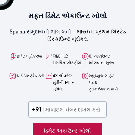
મફત ડિમેટ એકાઉન્ટ ખોલો
5paisa સમુદાયનો ભાગ બનો -
ભારતના પ્રથમ લિસ્ટેડ
ડિસ્કાઉન્ટ બ્રોકર.
ફ્લેટ બ્રોકરેજ
F&O માટે
0. એકાઉન્ટ
સમર્પિત પ્લેટફોર્મ
ખોલવાના શુલ્ક
ચાર્ટ પર ટ્રેડ કરો
4X લીવરેજ
મ્યુચ્યુઅલ ફંડ
સુધીની MTF
પર 0
સુવિધા
ટ્રાન્ઝૅક્શન ખર્ચ
+91
ડિમેટ એકાઉન્ટ ખોલો