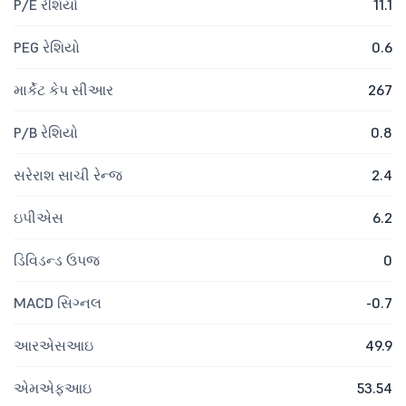
P/E રેશિયો
11.1
PEG રેશિયો
0.6
માર્કેટ કેપ સીઆર
267
P/B રેશિયો
0.8
સરેરાશ સાચી રેન્જ
2.4
ઇપીએસ
6.2
ડિવિડન્ડ ઉપજ
0
MACD સિગ્નલ
-0.7
આરએસઆઇ
49.9
એમએફઆઇ
53.54