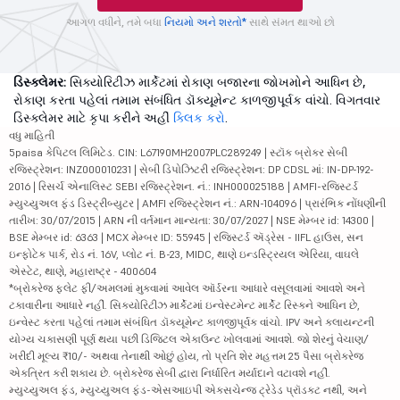
આગળ વધીને, તમે બધા
નિયમો અને શરતો*
સાથે સંમત થાઓ છો
ડિસ્ક્લેમર:
સિક્યોરિટીઝ માર્કેટમાં રોકાણ બજારના જોખમોને આધિન છે,
રોકાણ કરતા પહેલાં તમામ સંબંધિત ડૉક્યૂમેન્ટ કાળજીપૂર્વક વાંચો. વિગતવાર
ડિસ્ક્લેમર માટે કૃપા કરીને અહીં
ક્લિક કરો
.
વધુ માહિતી
5paisa કેપિટલ લિમિટેડ. CIN: L67190MH2007PLC289249 | સ્ટૉક બ્રોકર સેબી
રજિસ્ટ્રેશન: INZ000010231 | સેબી ડિપોઝિટરી રજિસ્ટ્રેશન: DP CDSL માં: IN-DP-192-
2016 | રિસર્ચ એનાલિસ્ટ SEBI રજિસ્ટ્રેશન. નં.: INH000025188 | AMFI-રજિસ્ટર્ડ
મ્યુચ્યુઅલ ફંડ ડિસ્ટ્રીબ્યુટર | AMFI રજિસ્ટ્રેશન નં.: ARN-104096 | પ્રારંભિક નોંધણીની
તારીખ: 30/07/2015 | ARN ની વર્તમાન માન્યતા: 30/07/2027 | NSE મેમ્બર id: 14300 |
BSE મેમ્બર id: 6363 | MCX મેમ્બર ID: 55945 | રજિસ્ટર્ડ ઍડ્રેસ - IIFL હાઉસ, સન
ઇન્ફોટેક પાર્ક, રોડ નં. 16V, પ્લોટ નં. B-23, MIDC, થાણે ઇન્ડસ્ટ્રિયલ એરિયા, વાઘલે
એસ્ટેટ, થાણે, મહારાષ્ટ્ર - 400604
*બ્રોકરેજ ફ્લેટ ફી/અમલમાં મુકવામાં આવેલ ઑર્ડરના આધારે વસૂલવામાં આવશે અને
ટકાવારીના આધારે નહીં. સિક્યોરિટીઝ માર્કેટમાં ઇન્વેસ્ટમેન્ટ માર્કેટ રિસ્કને આધિન છે,
ઇન્વેસ્ટ કરતા પહેલાં તમામ સંબંધિત ડૉક્યૂમેન્ટ કાળજીપૂર્વક વાંચો. IPV અને ક્લાયન્ટની
યોગ્ય ચકાસણી પૂર્ણ થયા પછી ડિજિટલ એકાઉન્ટ ખોલવામાં આવશે. જો શેરનું વેચાણ/
ખરીદી મૂલ્ય ₹10/- અથવા તેનાથી ઓછું હોય, તો પ્રતિ શેર મહત્તમ 25 પૈસા બ્રોકરેજ
એકત્રિત કરી શકાય છે. બ્રોકરેજ સેબી દ્વારા નિર્ધારિત મર્યાદાને વટાવશે નહીં.
મ્યુચ્યુઅલ ફંડ, મ્યુચ્યુઅલ ફંડ-એસઆઇપી એક્સચેન્જ ટ્રેડેડ પ્રૉડક્ટ નથી, અને