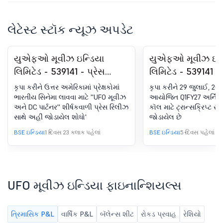
લેટેસ્ટ સ્ટૉક ન્યૂઝ અપડેટ
યુએફઓ મૂવીઝ ઇન્ડિયા
યુએફઓ મૂવીઝ ઇન્
લિમિટેડ - 539141 - પ્રેસ
લિમિટેડ - 539141 
રિલીઝ
(એલઓડીઆર) હેઠળ
કૃપા કરીને ઉત્તર અમેરિકામાં પ્રેક્ષકોમાં
કૃપા કરીને 29 જુલાઈ, 20
- કમાણી કૉલ ટ્રાન્સ
ભારતીય સિનેમા લાવવા માટે ''UFO મૂવીઝ
આયોજિત Q1FY27 અર્નિંગ 
અને DC પાર્ટનર'' શીર્ષકવાળી પ્રેસ રિલીઝ
કૉલ માટે ટ્રાન્સક્રિપ્ટ સા
સાથે અહીં જોડાયેલ શોધો'
જોડાયેલ છે
BSE ઇન્ડિયા
1 દિવસ 23 કલાક પહેલાં
BSE ઇન્ડિયા
5 દિવસ પહેલાં
UFO મૂવીઝ ઇન્ડિયા ફાઇનાન્શિયલ્સ
ત્રિમાસિક P&L
વાર્ષિક P&L
બૅલેન્સ શીટ
રોકડ પ્રવાહ
રેશિયો