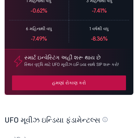
1 મહિનાથી વધુ
3 મહિનાથી વધુ
-0.62%
-7.41%
6 મહિનાથી વધુ
1 વર્ષથી વધુ
-7.49%
-8.36%
સ્માર્ટ ઇન્વેસ્ટિંગ અહીં શરૂ થાય છે
સ્થિર વૃદ્ધિ માટે UFO મૂવીઝ ઇન્ડિયા સાથે SIP શરૂ કરો!
હમણાં રોકાણ કરો
UFO મૂવીઝ ઇન્ડિયા ફંડામેન્ટલ્સ