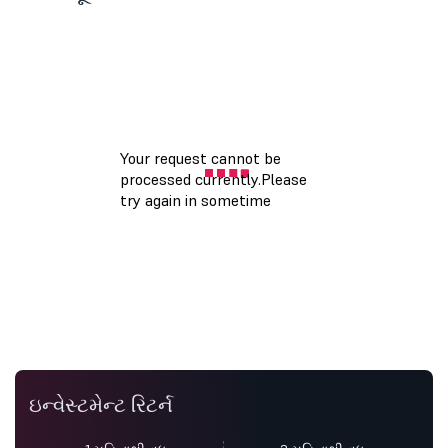
ઇન્વેસ્ટમેન્ટ રિટર્ન