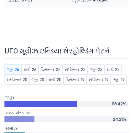
UFO મૂવીઝ ઇન્ડિયા શેરહોલ્ડિંગ પેટર્ન
જૂન 26
માર્ચ 26
ડિસેમ્બર 25
સપ્ટેમ્બર 25
જૂન 25
માર્ચ 25
સપ્ટેમ્બર 20
જૂન 20
માર્ચ 20
ડિસેમ્બર 19
સપ્ટેમ્બર 19
જૂન 19
જાહેર
58.42%
અન્ય સંસ્થાઓ
24.21%
પ્રમોટર