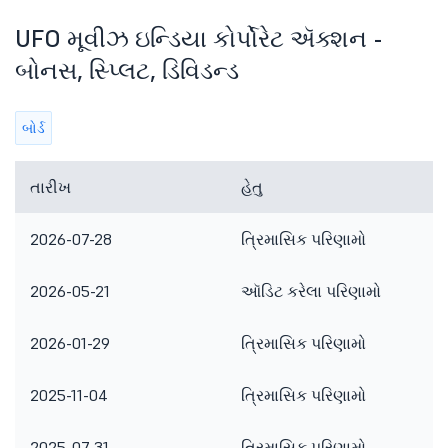
UFO મૂવીઝ ઇન્ડિયા કોર્પોરેટ ઍક્શન -
બોનસ, સ્પ્લિટ, ડિવિડન્ડ
બોર્ડ
તારીખ
હેતુ
2026-07-28
ત્રિમાસિક પરિણામો
2026-05-21
ઑડિટ કરેલા પરિણામો
2026-01-29
ત્રિમાસિક પરિણામો
2025-11-04
ત્રિમાસિક પરિણામો
2025-07-31
ત્રિમાસિક પરિણામો