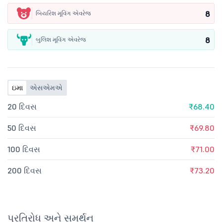
8
બિયરિશ મૂવિંગ એવરેજ
8
બુલિશ મૂવિંગ એવરેજ
ઇમા
એસએમએ
20 દિવસ
₹68.40
50 દિવસ
₹69.80
100 દિવસ
₹71.00
200 દિવસ
₹73.20
પ્રતિરોધ અને સમર્થન