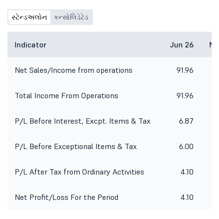
સ્ટેન્ડઅલોન
કન્સોલિડેટેડ
Indicator
Jun 26
Ma
Net Sales/Income from operations
91.96
1
Total Income From Operations
91.96
1
P/L Before Interest, Excpt. Items & Tax
6.87
P/L Before Exceptional Items & Tax
6.00
P/L After Tax from Ordinary Activities
4.10
Net Profit/Loss For the Period
4.10