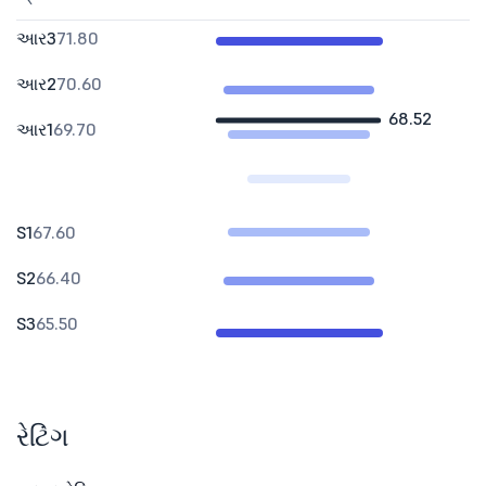
આર3
71.80
આર2
70.60
68.52
આર1
69.70
S1
67.60
S2
66.40
S3
65.50
રેટિંગ