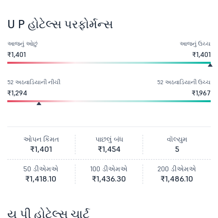
U P હોટેલ્સ પરફોર્મન્સ
આજનું ઓછું
આજનું ઉચ્ચ
₹1,401
₹1,401
52 અઠવાડિયાની નીચી
52 અઠવાડિયાની ઉચ્ચ
₹1,294
₹1,967
ઓપન કિંમત
પાછલું બંધ
વૉલ્યુમ
₹1,401
₹1,454
5
50 ડીએમએ
100 ડીએમએ
200 ડીએમએ
₹1,418.10
₹1,436.30
₹1,486.10
યૂ પી હોટેલ્સ ચાર્ટ