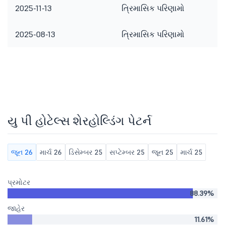
2025-11-13
ત્રિમાસિક પરિણામો
2025-08-13
ત્રિમાસિક પરિણામો
યુ પી હોટેલ્સ શેરહોલ્ડિંગ પેટર્ન
જૂન 26
માર્ચ 26
ડિસેમ્બર 25
સપ્ટેમ્બર 25
જૂન 25
માર્ચ 25
પ્રમોટર
88.39%
જાહેર
11.61%