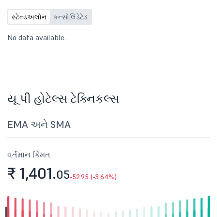
સમાપ્ત થયેલ ત્રિમાસિક માટે ઑડિટ ન
કરેલા ફાઇનાન્શિયલ પરિણામોને ધ્યાનમાં
સ્ટેન્ડઅલોન
કન્સોલિડેટેડ
લેવા અને મંજૂરી આપવા માટે આયોજિત
કરવામાં આવશે.
No data available.
યૂ પી હોટેલ્સ ટેક્નિકલ્સ
EMA અને SMA
વર્તમાન કિંમત
₹ 1,401.
05
-52.95 (-3.64%)