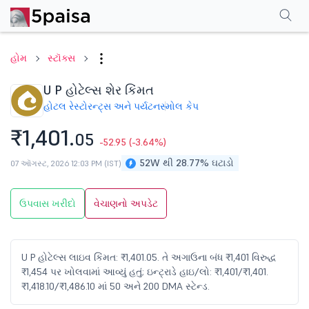
પરફોર્મન્સ
ફાઇનાન્શિયલ્સ
ટેક્નિકલ
ઇવેન્ટ્સ
શેરહોલ્ડિંગ પેટર્ન
વધુ
એફએ
હોમ
સ્ટૉક્સ
U P હોટેલ્સ શેર કિંમત
હોટલ રેસ્ટોરન્ટ્સ અને પર્યટન
સ્મોલ કેપ
₹1,401.
05
-52.95
(-3.64%)
52W થી 28.77% ઘટાડો
07 ઑગસ્ટ, 2026 12:03 PM (IST)
ઉપવાસ ખરીદો
વેચાણનો અપડેટ
U P હોટેલ્સ લાઇવ કિંમત: ₹1,401.05. તે અગાઉના બંધ ₹1,401 વિરુદ્ધ
₹1,454 પર ખોલવામાં આવ્યું હતું; ઇન્ટ્રાડે હાઇ/લો: ₹1,401/₹1,401.
₹1,418.10/₹1,486.10 માં 50 અને 200 DMA સ્ટેન્ડ.