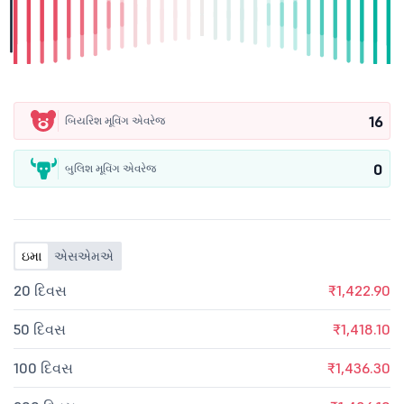
16
બિયરિશ મૂવિંગ એવરેજ
0
બુલિશ મૂવિંગ એવરેજ
ઇમા
એસએમએ
20 દિવસ
₹1,422.90
50 દિવસ
₹1,418.10
100 દિવસ
₹1,436.30