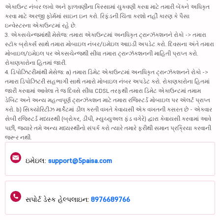
એકાઉન્ટ નંબર લખો અને ફાળવણીના કિસ્સામાં ચુકવણી કરવા માટે તમારી બેંકને અધિકૃત
કરવા માટે અરજી ફોર્મમાં સાઇન ઇન કરો. રિફંડની ચિંતા કરશો નહીં કારણ કે પૈસા
ઇન્વેસ્ટરના એકાઉન્ટમાં રહે છે.
3. એક્સચેન્જમાંથી મેસેજ: તમારા એકાઉન્ટમાં અનધિકૃત ટ્રાન્ઝૅક્શનને રોકો -> તમારા
સ્ટૉક બ્રોકર્સ સાથે તમારા મોબાઇલ નંબર/ઇમેઇલ આઇડી અપડેટ કરો. દિવસના અંતે તમારા
મોબાઇલ/ઇમેઇલ પર એક્સચેન્જથી સીધા તમારા ટ્રાન્ઝૅક્શનની માહિતી પ્રાપ્ત કરો.
રોકાણકારોના હિતમાં જારી.
4. ડિપોઝિટરીમાંથી મેસેજ: a) તમારા ડિમેટ એકાઉન્ટમાં અનધિકૃત ટ્રાન્ઝૅક્શનને રોકો ->
તમારા ડિપોઝિટરી સહભાગી સાથે તમારો મોબાઇલ નંબર અપડેટ કરો. રોકાણકારોના હિતમાં
જારી કરવામાં આવેલા તે જ દિવસે સીધા CDSL તરફથી તમારા ડિમેટ એકાઉન્ટમાં તમામ
ડેબિટ અને અન્ય મહત્વપૂર્ણ ટ્રાન્ઝૅક્શન માટે તમારા રજિસ્ટર્ડ મોબાઇલ પર ઍલર્ટ પ્રાપ્ત
કરો. b) સિક્યોરિટીઝ માર્કેટમાં ડીલ કરતી વખતે કેવાયસી એક વખતની કસરત છે - એકવાર
સેબી રજિસ્ટર્ડ મધ્યસ્થી (બ્રોકર, ડીપી, મ્યુચ્યુઅલ ફંડ વગેરે) દ્વારા કેવાયસી કરવામાં આવે
પછી, જ્યારે તમે અન્ય મધ્યસ્થીનો સંપર્ક કરો ત્યારે તમારે ફરીથી સમાન પ્રક્રિયા કરવાની
જરૂર નથી.
ઇમેઇલ:
support@5paisa.com
સપોર્ટ ડેસ્ક હેલ્પલાઇન:
8976689766