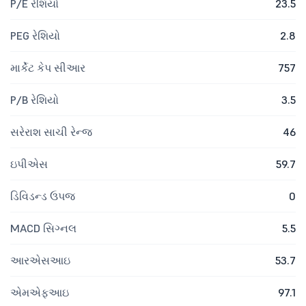
P/E રેશિયો
23.5
PEG રેશિયો
2.8
માર્કેટ કેપ સીઆર
757
P/B રેશિયો
3.5
સરેરાશ સાચી રેન્જ
46
ઇપીએસ
59.7
ડિવિડન્ડ ઉપજ
0
MACD સિગ્નલ
5.5
આરએસઆઇ
53.7
એમએફઆઇ
97.1