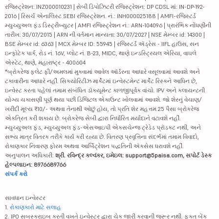
રજિસ્ટ્રેશન: INZ000010231 | સેબી ડિપોઝિટરી રજિસ્ટ્રેશન: DP CDSL માં: IN-DP-192-
2016 | રિસર્ચ એનાલિસ્ટ SEBI રજિસ્ટ્રેશન. નં.: INH000025188 | AMFI-રજિસ્ટર્ડ
મ્યુચ્યુઅલ ફંડ ડિસ્ટ્રીબ્યુટર | AMFI રજિસ્ટ્રેશન નં.: ARN-104096 | પ્રારંભિક નોંધણીની
તારીખ: 30/07/2015 | ARN ની વર્તમાન માન્યતા: 30/07/2027 | NSE મેમ્બર id: 14300 |
BSE મેમ્બર id: 6363 | MCX મેમ્બર ID: 55945 | રજિસ્ટર્ડ ઍડ્રેસ - IIFL હાઉસ, સન
ઇન્ફોટેક પાર્ક, રોડ નં. 16V, પ્લોટ નં. B-23, MIDC, થાણે ઇન્ડસ્ટ્રિયલ એરિયા, વાઘલે
એસ્ટેટ, થાણે, મહારાષ્ટ્ર - 400604
*બ્રોકરેજ ફ્લેટ ફી/અમલમાં મુકવામાં આવેલ ઑર્ડરના આધારે વસૂલવામાં આવશે અને
ટકાવારીના આધારે નહીં. સિક્યોરિટીઝ માર્કેટમાં ઇન્વેસ્ટમેન્ટ માર્કેટ રિસ્કને આધિન છે,
ઇન્વેસ્ટ કરતા પહેલાં તમામ સંબંધિત ડૉક્યૂમેન્ટ કાળજીપૂર્વક વાંચો. IPV અને ક્લાયન્ટની
યોગ્ય ચકાસણી પૂર્ણ થયા પછી ડિજિટલ એકાઉન્ટ ખોલવામાં આવશે. જો શેરનું વેચાણ/
ખરીદી મૂલ્ય ₹10/- અથવા તેનાથી ઓછું હોય, તો પ્રતિ શેર મહત્તમ 25 પૈસા બ્રોકરેજ
એકત્રિત કરી શકાય છે. બ્રોકરેજ સેબી દ્વારા નિર્ધારિત મર્યાદાને વટાવશે નહીં.
મ્યુચ્યુઅલ ફંડ, મ્યુચ્યુઅલ ફંડ-એસઆઇપી એક્સચેન્જ ટ્રેડેડ પ્રૉડક્ટ નથી, અને
સભ્ય માત્ર વિતરક તરીકે કાર્ય કરી રહ્યા છે. વિતરણ પ્રવૃત્તિના સંદર્ભમાં તમામ વિવાદો,
રોકાણકાર નિવારણ ફોરમ અથવા આર્બિટ્રેશન પદ્ધતિની ઍક્સેસ ધરાવશે નહીં.
અનુપાલન અધિકારી:
શ્રી. રવિન્દ્ર કલ્વંકર, ઇમેઇલ: support@5paisa.com, સપોર્ટ ડેસ્ક
હેલ્પલાઇન: 8976689766
સંપર્ક કરો
સાવધાન ઇન્વેસ્ટર
1.
રોકાણકારો માટે સલાહ
2. IPO સબસ્ક્રાઇબ કરતી વખતે ઇન્વેસ્ટર દ્વારા ચેક જારી કરવાની જરૂર નથી. ફક્ત બેંક