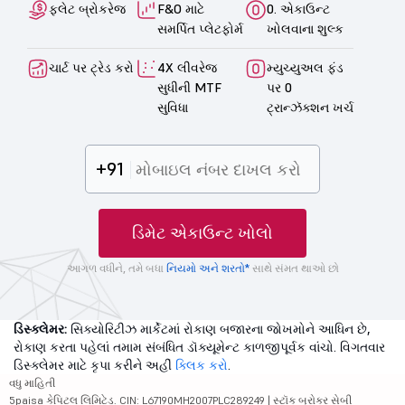
ફ્લેટ બ્રોકરેજ
F&O માટે
0. એકાઉન્ટ
સમર્પિત પ્લેટફોર્મ
ખોલવાના શુલ્ક
ચાર્ટ પર ટ્રેડ કરો
4X લીવરેજ
મ્યુચ્યુઅલ ફંડ
સુધીની MTF
પર 0
સુવિધા
ટ્રાન્ઝૅક્શન ખર્ચ
+91
ડિમેટ એકાઉન્ટ ખોલો
આગળ વધીને, તમે બધા
નિયમો અને શરતો*
સાથે સંમત થાઓ છો
ડિસ્ક્લેમર:
સિક્યોરિટીઝ માર્કેટમાં રોકાણ બજારના જોખમોને આધિન છે,
રોકાણ કરતા પહેલાં તમામ સંબંધિત ડૉક્યૂમેન્ટ કાળજીપૂર્વક વાંચો. વિગતવાર
ડિસ્ક્લેમર માટે કૃપા કરીને અહીં
ક્લિક કરો
.
વધુ માહિતી
5paisa કેપિટલ લિમિટેડ. CIN: L67190MH2007PLC289249 | સ્ટૉક બ્રોકર સેબી