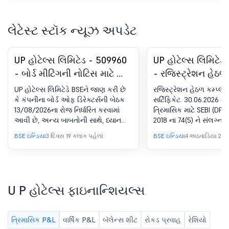
લેટેસ્ટ સ્ટૉક ન્યૂઝ અપડેટ
UP હોટેલ્સ લિમિટેડ - 509960
UP હોટેલ્સ લિમિટેડ
- બોર્ડ મીટિંગની નોટિસ માટે બોર્ડ
- રજિસ્ટ્રેશન હેઠળ
મીટિંગની સૂચના - ઑડિટ ન
અનુપાલન-સર્ટિફિકે
UP હોટેલ્સ લિમિટેડે BSEને જાણ કરી છે
રજિસ્ટ્રેશન હેઠળ કમ્પ્લા
કરેલ ત્રિમાસિક ફાઇનાન્શિયલ
(DP) રેગ્યુલેશન્સ, 
કે કંપનીના બોર્ડ ઓફ ડિરેક્ટર્સની બેઠક
સર્ટિફિકેટ. 30.06.2026 ના
13/08/2026ના રોજ નિર્ધારિત કરવામાં
ત્રિમાસિક માટે SEBI (DP) ર
પરિણામો - 30 જૂન, 2026
(5)
આવી છે, અન્ય બાબતોની સાથે, ધ્યાનમાં
2018 ના 74(5) ને સંલગ્ન ક
લેવા અને મંજૂરી આપવા માટે અમે તમને
BSE ઇન્ડિયા
3 દિવસ 19 કલાક પહેલાં
BSE ઇન્ડિયા
4 અઠવાડિયા 2 દિ
જાણ કરવા માંગીએ છીએ કે
સિક્યોરિટીઝ એન્ડ એક્સચેન્જ બોર્ડ
ઑફ ઇન્ડિયા (લિસ્ટિંગ જવાબદારીઓ
અને ડિસ્ક્લોઝર આવશ્યકતાઓ)
રેગ્યુલેશન, 2015ના રેગ્યુલેશન 29 અને
U P હોટેલ્સ ફાઇનાન્શિયલ્સ
30 અનુસાર, કંપનીના બોર્ડ ઓફ
ડિરેક્ટર્સની બેઠક ગુરુવાર 13 ઓગસ્ટ,
2026ના રોજ યોજાશે અને અન્ય
ત્રિમાસિક P&L
વાર્ષિક P&L
બૅલેન્સ શીટ
રોકડ પ્રવાહ
રેશિયો
બાબતોની સાથે 30 જૂન, 2026ના રોજ