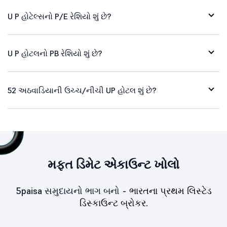
U P હોટેલ્સનો P/E રેશિયો શું છે?
U P હોટલનો PB રેશિયો શું છે?
52 અઠવાડિયાની ઉચ્ચ/નીચી UP હોટલ શું છે?
મફત ડિમેટ એકાઉન્ટ ખોલો
5paisa સમુદાયનો ભાગ બનો -
ભારતના પ્રથમ લિસ્ટેડ
ડિસ્કાઉન્ટ બ્રોકર.