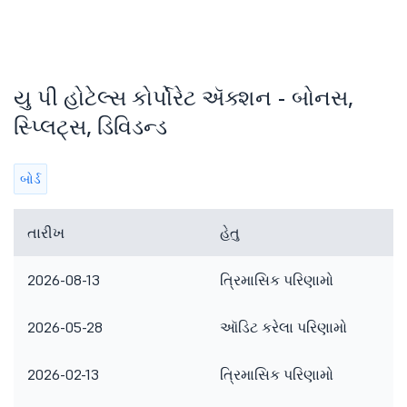
યુ પી હોટેલ્સ કોર્પોરેટ ઍક્શન - બોનસ,
સ્પ્લિટ્સ, ડિવિડન્ડ
બોર્ડ
તારીખ
હેતુ
2026-08-13
ત્રિમાસિક પરિણામો
2026-05-28
ઑડિટ કરેલા પરિણામો
2026-02-13
ત્રિમાસિક પરિણામો