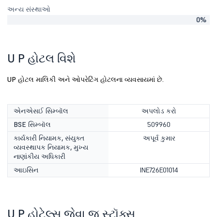
અન્ય સંસ્થાઓ
0%
U P હોટલ વિશે
UP હોટલ માલિકી અને ઓપરેટિંગ હોટલના વ્યવસાયમાં છે.
એનએસઈ સિમ્બૉલ
અપલોડ કરો
BSE સિમ્બૉલ
509960
કાર્યકારી નિયામક, સંયુક્ત
અપૂર્વ કુમાર
વ્યવસ્થાપક નિયામક, મુખ્ય
નાણાંકીય અધિકારી
આઇસિન
INE726E01014
U P હોટેલ્સ જેવા જ સ્ટૉક્સ