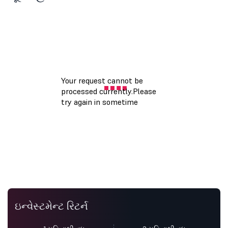
ઇન્વેસ્ટમેન્ટ રિટર્ન