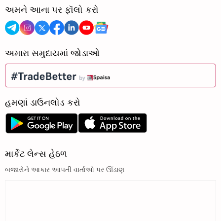
અમને આના પર ફૉલો કરો
અમારા સમુદાયમાં જોડાઓ
હમણાં ડાઉનલોડ કરો
માર્કેટ લેન્સ હેઠળ
બજારોને આકાર આપતી વાર્તાઓ પર ઊંડાણ