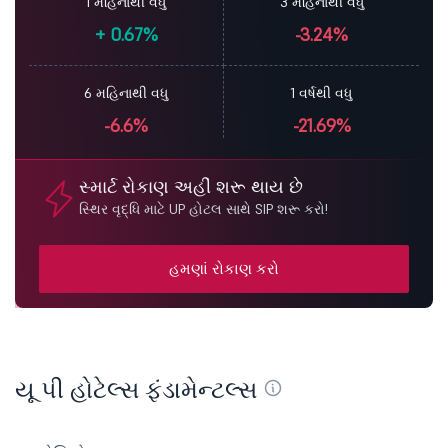
1 મહિનાથી વધુ
3 મહિનાથી વધુ
+
0.67%
-3.24%
6 મહિનાથી વધુ
1 વર્ષથી વધુ
-6.6%
-21.69%
સ્માર્ટ રોકાણ અહીં શરૂ થાય છે
સ્થિર વૃદ્ધિ માટે UP હોટલ સાથે SIP શરૂ કરો!
હમણાં રોકાણ કરો
યૂ પી હોટેલ્સ ફંડામેન્ટલ્સ