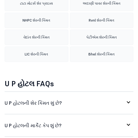
ટાટા મોટર્સ શેર પ્રાઇસ
અદાણી પાવર શેરની કિંમત
NHPC શેરની કિંમત
Rvnl શેરની કિંમત
વેદાંત શેરની કિંમત
પેટીએમ શેરની કિંમત
LIC શેરની કિંમત
Bhel શેરની કિંમત
U P હોટલ FAQs
U P હોટલની શેર કિંમત શું છે?
U P હોટલની માર્કેટ કેપ શું છે?