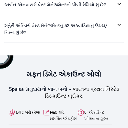
અર્બન એનવાયરો વેસ્ટ મેનેજમેન્ટનો પીબી રેશિયો શું છે?
શહેરી એન્વિરો વેસ્ટ મેનેજમેન્ટનું 52 અઠવાડિયાનું ઉચ્ચ/
નિમ્ન શું છે?
મફત ડિમેટ એકાઉન્ટ ખોલો
5paisa સમુદાયનો ભાગ બનો -
ભારતના પ્રથમ લિસ્ટેડ
ડિસ્કાઉન્ટ બ્રોકર.
ફ્લેટ બ્રોકરેજ
F&O માટે
0. એકાઉન્ટ
સમર્પિત પ્લેટફોર્મ
ખોલવાના શુલ્ક