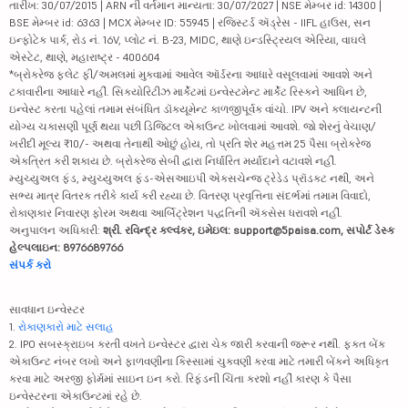
તારીખ: 30/07/2015 | ARN ની વર્તમાન માન્યતા: 30/07/2027 | NSE મેમ્બર id: 14300 |
BSE મેમ્બર id: 6363 | MCX મેમ્બર ID: 55945 | રજિસ્ટર્ડ ઍડ્રેસ - IIFL હાઉસ, સન
ઇન્ફોટેક પાર્ક, રોડ નં. 16V, પ્લોટ નં. B-23, MIDC, થાણે ઇન્ડસ્ટ્રિયલ એરિયા, વાઘલે
એસ્ટેટ, થાણે, મહારાષ્ટ્ર - 400604
*બ્રોકરેજ ફ્લેટ ફી/અમલમાં મુકવામાં આવેલ ઑર્ડરના આધારે વસૂલવામાં આવશે અને
ટકાવારીના આધારે નહીં. સિક્યોરિટીઝ માર્કેટમાં ઇન્વેસ્ટમેન્ટ માર્કેટ રિસ્કને આધિન છે,
ઇન્વેસ્ટ કરતા પહેલાં તમામ સંબંધિત ડૉક્યૂમેન્ટ કાળજીપૂર્વક વાંચો. IPV અને ક્લાયન્ટની
યોગ્ય ચકાસણી પૂર્ણ થયા પછી ડિજિટલ એકાઉન્ટ ખોલવામાં આવશે. જો શેરનું વેચાણ/
ખરીદી મૂલ્ય ₹10/- અથવા તેનાથી ઓછું હોય, તો પ્રતિ શેર મહત્તમ 25 પૈસા બ્રોકરેજ
એકત્રિત કરી શકાય છે. બ્રોકરેજ સેબી દ્વારા નિર્ધારિત મર્યાદાને વટાવશે નહીં.
મ્યુચ્યુઅલ ફંડ, મ્યુચ્યુઅલ ફંડ-એસઆઇપી એક્સચેન્જ ટ્રેડેડ પ્રૉડક્ટ નથી, અને
સભ્ય માત્ર વિતરક તરીકે કાર્ય કરી રહ્યા છે. વિતરણ પ્રવૃત્તિના સંદર્ભમાં તમામ વિવાદો,
રોકાણકાર નિવારણ ફોરમ અથવા આર્બિટ્રેશન પદ્ધતિની ઍક્સેસ ધરાવશે નહીં.
અનુપાલન અધિકારી:
શ્રી. રવિન્દ્ર કલ્વંકર, ઇમેઇલ: support@5paisa.com, સપોર્ટ ડેસ્ક
હેલ્પલાઇન: 8976689766
સંપર્ક કરો
સાવધાન ઇન્વેસ્ટર
1.
રોકાણકારો માટે સલાહ
2. IPO સબસ્ક્રાઇબ કરતી વખતે ઇન્વેસ્ટર દ્વારા ચેક જારી કરવાની જરૂર નથી. ફક્ત બેંક
એકાઉન્ટ નંબર લખો અને ફાળવણીના કિસ્સામાં ચુકવણી કરવા માટે તમારી બેંકને અધિકૃત
કરવા માટે અરજી ફોર્મમાં સાઇન ઇન કરો. રિફંડની ચિંતા કરશો નહીં કારણ કે પૈસા
ઇન્વેસ્ટરના એકાઉન્ટમાં રહે છે.