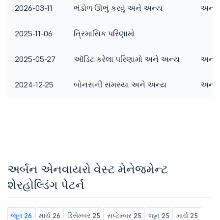
2026-03-11
ભંડોળ ઊભું કરવું અને અન્ય
અન્ય 
2025-11-06
ત્રિમાસિક પરિણામો
2025-05-27
ઑડિટ કરેલા પરિણામો અને અન્ય
અન્ય 
2024-12-25
બોનસની સમસ્યા અને અન્ય
અન્ય 
અર્બન એનવાયરો વેસ્ટ મેનેજમેન્ટ
શેરહોલ્ડિંગ પેટર્ન
જૂન 26
માર્ચ 26
ડિસેમ્બર 25
સપ્ટેમ્બર 25
જૂન 25
માર્ચ 25