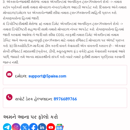
3. એક્સચેન્જમાંથી મેસેજ: તમારા એકાઉન્ટમાં અનધિકૃત ટ્રાન્ઝૅક્શનને રોકો -> તમારા
સ્ટૉક બ્રોકર્સ સાથે તમારા મોબાઇલ નંબર/ઇમેઇલ આઇડી અપડેટ કરો. દિવસના અંતે તમારા
મોબાઇલ/ઇમેઇલ પર એક્સચેન્જથી સીધા તમારા ટ્રાન્ઝૅક્શનની માહિતી પ્રાપ્ત કરો.
રોકાણકારોના હિતમાં જારી.
4. ડિપોઝિટરીમાંથી મેસેજ: a) તમારા ડિમેટ એકાઉન્ટમાં અનધિકૃત ટ્રાન્ઝૅક્શનને રોકો ->
તમારા ડિપોઝિટરી સહભાગી સાથે તમારો મોબાઇલ નંબર અપડેટ કરો. રોકાણકારોના હિતમાં
જારી કરવામાં આવેલા તે જ દિવસે સીધા CDSL તરફથી તમારા ડિમેટ એકાઉન્ટમાં તમામ
ડેબિટ અને અન્ય મહત્વપૂર્ણ ટ્રાન્ઝૅક્શન માટે તમારા રજિસ્ટર્ડ મોબાઇલ પર ઍલર્ટ પ્રાપ્ત
કરો. b) સિક્યોરિટીઝ માર્કેટમાં ડીલ કરતી વખતે કેવાયસી એક વખતની કસરત છે - એકવાર
સેબી રજિસ્ટર્ડ મધ્યસ્થી (બ્રોકર, ડીપી, મ્યુચ્યુઅલ ફંડ વગેરે) દ્વારા કેવાયસી કરવામાં આવે
પછી, જ્યારે તમે અન્ય મધ્યસ્થીનો સંપર્ક કરો ત્યારે તમારે ફરીથી સમાન પ્રક્રિયા કરવાની
જરૂર નથી.
ઇમેઇલ:
support@5paisa.com
સપોર્ટ ડેસ્ક હેલ્પલાઇન:
8976689766
અમને આના પર ફૉલો કરો