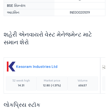
BSE સિમ્બૉલ
આઇસિન
INE0O0201019
શહેરી એનવાયરો વેસ્ટ મેનેજમેન્ટ માટે
સમાન શેરો
Kesoram Industries Ltd
52 week high
Market price
Volume
14.31
12.80
(-1.31%)
60637
લોકપ્રિય સ્ટૉક