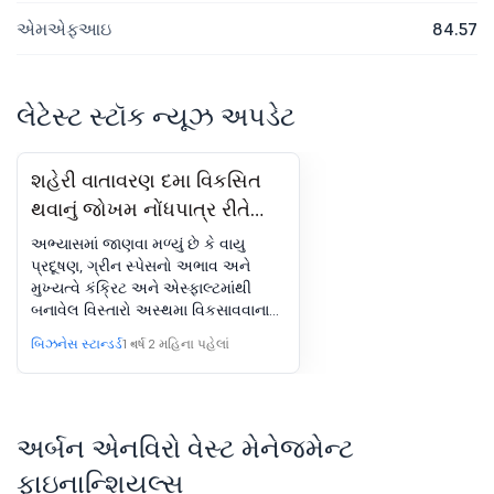
એમએફઆઇ
84.57
લેટેસ્ટ સ્ટૉક ન્યૂઝ અપડેટ
શહેરી વાતાવરણ દમા વિકસિત
થવાનું જોખમ નોંધપાત્ર રીતે
વધારે છે: અભ્યાસ
અભ્યાસમાં જાણવા મળ્યું છે કે વાયુ
પ્રદૂષણ, ગ્રીન સ્પેસનો અભાવ અને
મુખ્યત્વે કંક્રિટ અને એસ્ફાલ્ટમાંથી
બનાવેલ વિસ્તારો અસ્થમા વિકસાવવાના
નોંધપાત્ર વધુ જોખમ સાથે જોડાયેલા છે
બિઝનેસ સ્ટાન્ડર્ડ
1 વર્ષ 2 મહિના પહેલાં
અર્બન એનવિરો વેસ્ટ મેનેજમેન્ટ
ફાઇનાન્શિયલ્સ