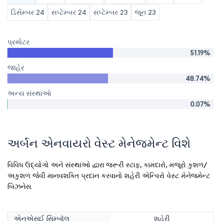
ડિસેમ્બર 24
સપ્ટેમ્બર 24
સપ્ટેમ્બર 23
જૂન 23
પ્રમોટર
51.19%
જાહેર
48.74%
અન્ય સંસ્થાઓ
0.07%
અર્બન એનવાયરો વેસ્ટ મેનેજમેન્ટ વિશે
વિવિધ ઉદ્યોગો અને સંસ્થાઓ દ્વારા જરૂરી સ્ટાફ, કામદારો, મજૂરો કુશળ/
અકુશળ જેવી માનવશક્તિ પ્રદાન કરવાનો શહેરી એન્વિરો વેસ્ટ મેનેજમેન્ટ
બિઝનેસ.
એનએસઈ સિમ્બૉલ
શહેરી