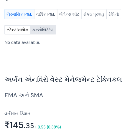
ત્રિમાસિક P&L
વાર્ષિક P&L
બૅલેન્સ શીટ
રોકડ પ્રવાહ
રેશિયો
સ્ટેન્ડઅલોન
કન્સોલિડેટેડ
No data available.
અર્બન એનવિરો વેસ્ટ મેનેજમેન્ટ ટેક્નિકલ
EMA અને SMA
વર્તમાન કિંમત
₹145.
35
+
0.55 (0.38%)