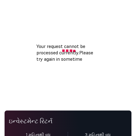
ઇન્વેસ્ટમેન્ટ રિટર્ન
1 મહિનાથી વધુ
3 મહિનાથી વધુ