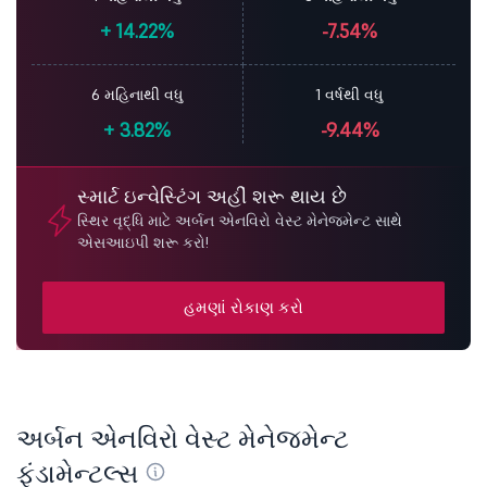
+
14.22%
-7.54%
6 મહિનાથી વધુ
1 વર્ષથી વધુ
+
3.82%
-9.44%
સ્માર્ટ ઇન્વેસ્ટિંગ અહીં શરૂ થાય છે
સ્થિર વૃદ્ધિ માટે અર્બન એનવિરો વેસ્ટ મેનેજમેન્ટ સાથે
એસઆઇપી શરૂ કરો!
હમણાં રોકાણ કરો
અર્બન એનવિરો વેસ્ટ મેનેજમેન્ટ
ફંડામેન્ટલ્સ