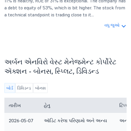
11% is healthy, ROE of 31% is exceptional. The company has
a debt to equity of 53%, which is bit higher. The stock from
a technical standpoint is trading close to it...
વધુ જુઓ
અર્બન એનવિરો વેસ્ટ મેનેજમેન્ટ કોર્પોરેટ
ઍક્શન - બોનસ, સ્પ્લિટ, ડિવિડન્ડ
બોર્ડ
ડિવિડન્ડ
બોનસ
તારીખ
હેતુ
ટિપ્
2026-05-07
ઑડિટ કરેલા પરિણામો અને અન્ય
અન્ય 