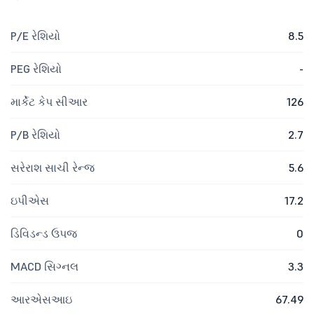
P/E રેશિયો
8.5
PEG રેશિયો
-
માર્કેટ કેપ સીઆર
126
P/B રેશિયો
2.7
સરેરાશ સાચી રેન્જ
5.6
ઇપીએસ
17.2
ડિવિડન્ડ ઉપજ
0
MACD સિગ્નલ
3.3
આરએસઆઇ
67.49