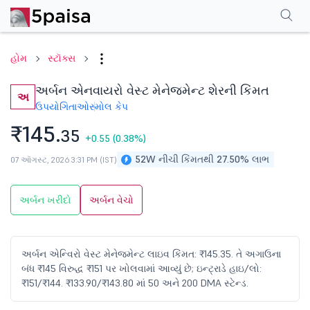
પરફોર્મન્સ
ફાઇનાન્શિયલ્સ
ટેક્નિકલ
ઇવેન્ટ્સ
શેરહોલ્ડિંગ પેટર્ન
વધુ
એફએ
હોમ
સ્ટૉક્સ
અર્બન એનવાયરો વેસ્ટ મેનેજમેન્ટ શેરની કિંમત
અ
ઉપયોગિતાઓ
સ્મોલ કેપ
₹145.
35
+0.55
(0.38%)
52W નીચી કિંમતથી 27.50% લાભ
07 ઑગસ્ટ, 2026 3:31 PM (IST)
અર્બન ખરીદો
અર્બન વેચો
અર્બન એન્વિરો વેસ્ટ મેનેજમેન્ટ લાઇવ કિંમત: ₹145.35. તે અગાઉના
બંધ ₹145 વિરુદ્ધ ₹151 પર ખોલવામાં આવ્યું છે; ઇન્ટ્રાડે હાઇ/લો:
₹151/₹144. ₹133.90/₹143.80 માં 50 અને 200 DMA સ્ટેન્ડ.