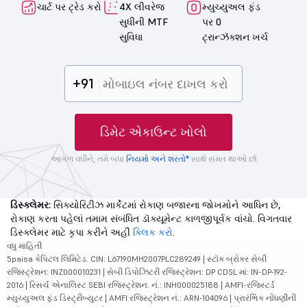
ચાર્ટ પર ટ્રેડ કરો
4X લીવરેજ
મ્યુચ્યુઅલ ફંડ
સુધીની MTF
પર 0
સુવિધા
ટ્રાન્ઝૅક્શન ખર્ચ
+91
ડિમેટ એકાઉન્ટ ખોલો
આગળ વધીને, તમે બધા
નિયમો અને શરતો*
સાથે સંમત થાઓ છો
ડિસ્ક્લેમર:
સિક્યોરિટીઝ માર્કેટમાં રોકાણ બજારના જોખમોને આધિન છે,
રોકાણ કરતા પહેલાં તમામ સંબંધિત ડૉક્યૂમેન્ટ કાળજીપૂર્વક વાંચો. વિગતવાર
ડિસ્ક્લેમર માટે કૃપા કરીને અહીં
ક્લિક કરો
.
વધુ માહિતી
5paisa કેપિટલ લિમિટેડ. CIN: L67190MH2007PLC289249 | સ્ટૉક બ્રોકર સેબી
રજિસ્ટ્રેશન: INZ000010231 | સેબી ડિપોઝિટરી રજિસ્ટ્રેશન: DP CDSL માં: IN-DP-192-
2016 | રિસર્ચ એનાલિસ્ટ SEBI રજિસ્ટ્રેશન. નં.: INH000025188 | AMFI-રજિસ્ટર્ડ
મ્યુચ્યુઅલ ફંડ ડિસ્ટ્રીબ્યુટર | AMFI રજિસ્ટ્રેશન નં.: ARN-104096 | પ્રારંભિક નોંધણીની