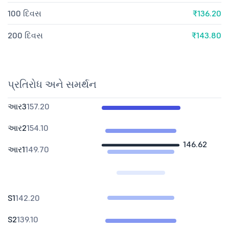
100 દિવસ
₹136.20
200 દિવસ
₹143.80
પ્રતિરોધ અને સમર્થન
આર3
157.20
આર2
154.10
146.62
આર1
149.70
S1
142.20
S2
139.10