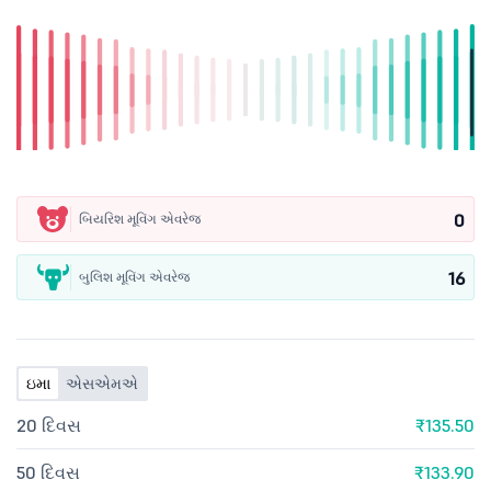
0
બિયરિશ મૂવિંગ એવરેજ
16
બુલિશ મૂવિંગ એવરેજ
ઇમા
એસએમએ
20 દિવસ
₹135.50
50 દિવસ
₹133.90