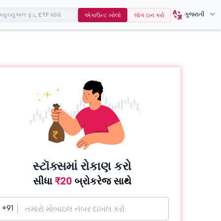
ગુજરાતી
એકાઉન્ટ ખોલો
લૉગ ઇન કરો
સ્ટૉક્સમાં રોકાણ કરો
સીધા
₹20
બ્રોકરેજ સાથે
+91