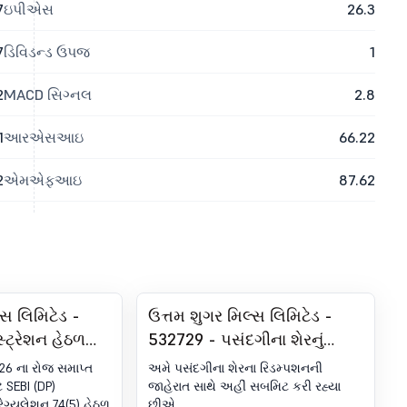
7
ઇપીએસ
26.3
7
ડિવિડન્ડ ઉપજ
1
2
MACD સિગ્નલ
2.8
1
આરએસઆઇ
66.22
2
એમએફઆઇ
87.62
્સ લિમિટેડ -
ઉત્તમ શુગર મિલ્સ લિમિટેડ -
્ટ્રેશન હેઠળ
532729 - પસંદગીના શેરનું
ફિકેટ. SEBI
રિડમ્પશન
026 ના રોજ સમાપ્ત
અમે પસંદગીના શેરના રિડમ્પશનની
્સ, 2018 ના 74
ે SEBI (DP)
જાહેરાત સાથે અહીં સબમિટ કરી રહ્યા
 રેગ્યુલેશન 74(5) હેઠળ
છીએ