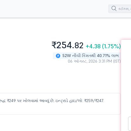
₹254.
82
+4.38
(1.75%)
52W નીચી કિંમતથી 40.71% લાભ
06 ઑગસ્ટ, 2026 3:31 PM (IST)
્ધ ₹249 પર ખોલવામાં આવ્યું છે; ઇન્ટ્રાડે હાઇ/લો: ₹259/₹247.