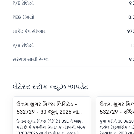
P/E રેશિયો
9.
PEG રેશિયો
0.
માર્કેટ કેપ સીઆર
97
P/B રેશિયો
1.
સરેરાશ સાચી રેન્જ
9.
લેટેસ્ટ સ્ટૉક ન્યૂઝ અપડેટ
ઉત્તમ શુગર મિલ્સ લિમિટેડ -
ઉત્તમ શુગર મિલ
532729 - 30 જૂન, 2026 ના
532729 - રજિસ
રોજ સમાપ્ત થયેલ ત્રિમાસિક
અનુપાલન-સર્ટિ
ઉત્તમ સુગર મિલ્સ લિમિટેડે BSE ને જાણ
કૃપા કરીને 30.06.2
માટે ઑડિટ ન કરેલ નાણાંકીય
(DP) રેગ્યુલેશન
કરી છે કે કંપનીના નિયામક મંડળની બેઠક
થયેલ ત્રિમાસિક માટ
10/08/2026 ના રોજ શેડ્યૂલ કરવામાં
રેગ્યુલેશન, 2018 ના