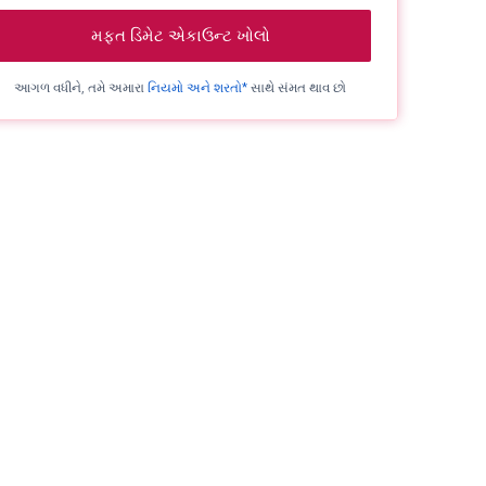
મફત ડિમેટ એકાઉન્ટ ખોલો
આગળ વધીને, તમે અમારા
નિયમો અને શરતો*
સાથે સંમત થાવ છો