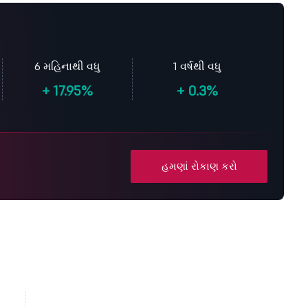
6 મહિનાથી વધુ
1 વર્ષથી વધુ
+
17.95%
+
0.3%
હમણાં રોકાણ કરો