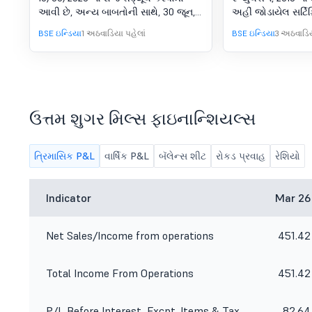
પરિણામો (સ્ટેન્ડઅલોન અને
(5)
આવી છે, અન્ય બાબતોની સાથે, 30 જૂન,
અહીં જોડાયેલ સર્ટિ
કન્સોલિડેટેડ)ને ધ્યાનમાં લેવા માટે
2026 ના રોજ સમાપ્ત થયેલ ત્રિમાસિક
BSE ઇન્ડિયા
1 અઠવાડિયા પહેલાં
BSE ઇન્ડિયા
3 અઠવાડિય
બોર્ડ મીટિંગની સૂચના
માટે ઑડિટ ન કરેલા ફાઇનાન્શિયલ
પરિણામો (સ્ટેન્ડઅલોન અને
કન્સોલિડેટેડ)ને ધ્યાનમાં લેવા અને મંજૂરી
આપવા માટે
ઉત્તમ શુગર મિલ્સ ફાઇનાન્શિયલ્સ
ત્રિમાસિક P&L
વાર્ષિક P&L
બૅલેન્સ શીટ
રોકડ પ્રવાહ
રેશિયો
Indicator
Mar 26
Net Sales/Income from operations
451.42
Total Income From Operations
451.42
P/L Before Interest, Excpt. Items & Tax
82.64