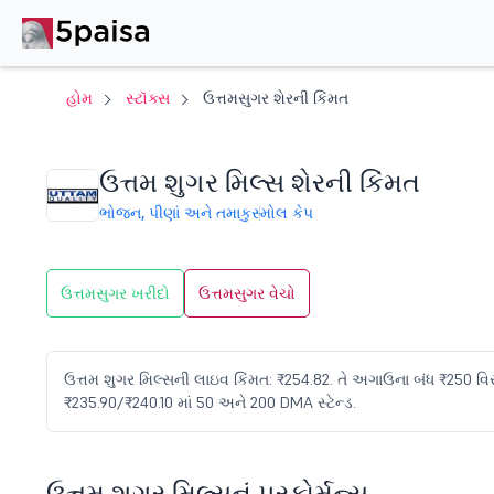
હોમ
સ્ટૉક્સ
ઉત્તમસુગર શેરની કિંમત
ઉત્તમ શુગર મિલ્સ શેરની કિંમત
ભોજન, પીણાં અને તમાકુ
સ્મોલ કેપ
ઉત્તમસુગર ખરીદો
ઉત્તમસુગર વેચો
ઉત્તમ શુગર મિલ્સની લાઇવ કિંમત: ₹254.82. તે અગાઉના બંધ ₹250 વિરુદ
₹235.90/₹240.10 માં 50 અને 200 DMA સ્ટેન્ડ.
ઉત્તમ શુગર મિલ્સનું પરફોર્મન્સ