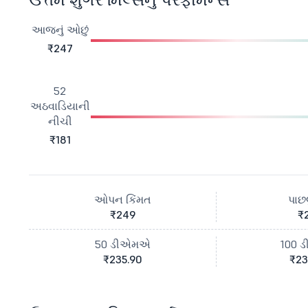
આજનું ઓછું
₹247
52
અઠવાડિયાની
નીચી
₹181
ઓપન કિંમત
પાછલ
₹249
₹
50 ડીએમએ
100 
₹235.90
₹23