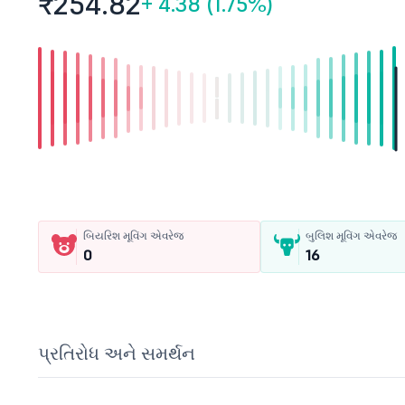
₹254.
82
+
4.38 (1.75%)
બિયરિશ મૂવિંગ એવરેજ
બુલિશ મૂવિંગ એવરેજ
0
16
પ્રતિરોધ અને સમર્થન