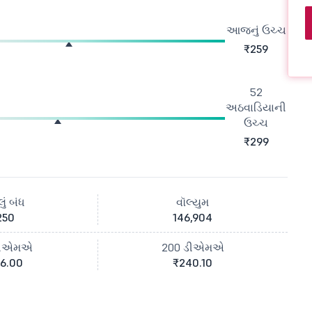
આજનું ઉચ્ચ
₹259
52
અઠવાડિયાની
ઉચ્ચ
₹299
ું બંધ
વૉલ્યુમ
250
146,904
ડીએમએ
200 ડીએમએ
6.00
₹240.10