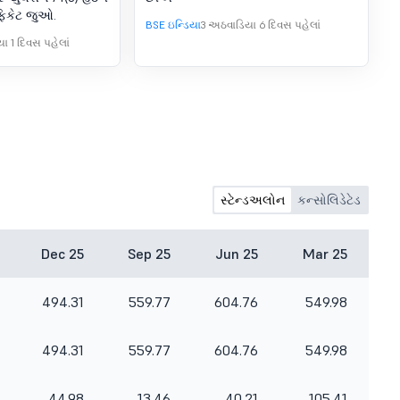
ફિકેટ જુઓ.
BSE ઇન્ડિયા
3 અઠવાડિયા 6 દિવસ પહેલાં
ા 1 દિવસ પહેલાં
સ્ટેન્ડઅલોન
કન્સોલિડેટેડ
Dec 25
Sep 25
Jun 25
Mar 25
494.31
559.77
604.76
549.98
494.31
559.77
604.76
549.98
44.98
13.46
40.21
105.41