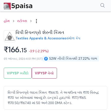
પરફોર્મન્સ
ફાઇનાન્શિયલ્સ
ટેક્નિકલ
ઇવેન્ટ્સ
શેરહોલ્ડિંગ પેટર્ન
વધુ
એફએ
હોમ
સ્ટૉક્સ
વિપી સ્પિનપ્રો શેરની કિંમત
Textiles Apparels & Accessories
સ્મોલ કેપ
₹166.
15
-3.9
(-2.29%)
52W નીચી કિંમતથી 27.22% લાભ
05 ઑગસ્ટ, 2026 4:01 PM (IST)
VIPYSP ખરીદો
VIPYSP વેચો
વિપ્પી સ્પિનપ્રો લાઇવ કિંમત: ₹166.15. તે અગાઉના બંધ ₹170 વિરુદ્ધ
₹170 પર ખોલવામાં આવ્યું છે; ઇન્ટ્રાડે હાઇ/લો: ₹177/₹165.
₹170.50/₹167.40 માં 50 અને 200 DMA સ્ટેન્ડ.