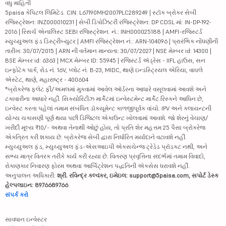
વધુ માહિતી
5paisa કેપિટલ લિમિટેડ. CIN: L67190MH2007PLC289249 | સ્ટૉક બ્રોકર સેબી
રજિસ્ટ્રેશન: INZ000010231 | સેબી ડિપોઝિટરી રજિસ્ટ્રેશન: DP CDSL માં: IN-DP-192-
2016 | રિસર્ચ એનાલિસ્ટ SEBI રજિસ્ટ્રેશન. નં.: INH000025188 | AMFI-રજિસ્ટર્ડ
મ્યુચ્યુઅલ ફંડ ડિસ્ટ્રીબ્યુટર | AMFI રજિસ્ટ્રેશન નં.: ARN-104096 | પ્રારંભિક નોંધણીની
તારીખ: 30/07/2015 | ARN ની વર્તમાન માન્યતા: 30/07/2027 | NSE મેમ્બર id: 14300 |
BSE મેમ્બર id: 6363 | MCX મેમ્બર ID: 55945 | રજિસ્ટર્ડ ઍડ્રેસ - IIFL હાઉસ, સન
ઇન્ફોટેક પાર્ક, રોડ નં. 16V, પ્લોટ નં. B-23, MIDC, થાણે ઇન્ડસ્ટ્રિયલ એરિયા, વાઘલે
એસ્ટેટ, થાણે, મહારાષ્ટ્ર - 400604
*બ્રોકરેજ ફ્લેટ ફી/અમલમાં મુકવામાં આવેલ ઑર્ડરના આધારે વસૂલવામાં આવશે અને
ટકાવારીના આધારે નહીં. સિક્યોરિટીઝ માર્કેટમાં ઇન્વેસ્ટમેન્ટ માર્કેટ રિસ્કને આધિન છે,
ઇન્વેસ્ટ કરતા પહેલાં તમામ સંબંધિત ડૉક્યૂમેન્ટ કાળજીપૂર્વક વાંચો. IPV અને ક્લાયન્ટની
યોગ્ય ચકાસણી પૂર્ણ થયા પછી ડિજિટલ એકાઉન્ટ ખોલવામાં આવશે. જો શેરનું વેચાણ/
ખરીદી મૂલ્ય ₹10/- અથવા તેનાથી ઓછું હોય, તો પ્રતિ શેર મહત્તમ 25 પૈસા બ્રોકરેજ
એકત્રિત કરી શકાય છે. બ્રોકરેજ સેબી દ્વારા નિર્ધારિત મર્યાદાને વટાવશે નહીં.
મ્યુચ્યુઅલ ફંડ, મ્યુચ્યુઅલ ફંડ-એસઆઇપી એક્સચેન્જ ટ્રેડેડ પ્રૉડક્ટ નથી, અને
સભ્ય માત્ર વિતરક તરીકે કાર્ય કરી રહ્યા છે. વિતરણ પ્રવૃત્તિના સંદર્ભમાં તમામ વિવાદો,
રોકાણકાર નિવારણ ફોરમ અથવા આર્બિટ્રેશન પદ્ધતિની ઍક્સેસ ધરાવશે નહીં.
અનુપાલન અધિકારી:
શ્રી. રવિન્દ્ર કલ્વંકર, ઇમેઇલ: support@5paisa.com, સપોર્ટ ડેસ્ક
હેલ્પલાઇન: 8976689766
સંપર્ક કરો
સાવધાન ઇન્વેસ્ટર