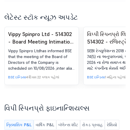
લેટેસ્ટ સ્ટૉક ન્યૂઝ અપડેટ
Vippy Spinpro Ltd - 514302
વિપ્પી સ્પિનપ્રો લિમ
- Board Meeting Intimation
514302 - રજિસ્ટ્રે
for Consider And Approve
અનુપાલન-સર્ટિફિકે
Vippy Spinpro Ltdhas informed BSE
SEBI રેગ્યુલેશન્સ 2018 ના 
The Unaudited Financial
(DP) રેગ્યુલેશન્સ, 
that the meeting of the Board of
74(5) ના અનુપાલનમાં, અ
Directors of the Company is
2026 ના રોજ સમાપ્ત થયે
Results Results For The
(5)
scheduled on 10/08/2026 ,inter alia,
માટે કંપનીના મેસર્સ અંકિ
Quarter Ended On 30Th
to consider and approve approve
પ્રાઇવેટ લિમિટેડ, આરટ
BSE ઇન્ડિયા
4 દિવસ 22 કલાક પહેલાં
BSE ઇન્ડિયા
1 મહિના પહેલાં
June, 2026.
the Un-Audited Financial Results for
પ્રાપ્ત સર્ટિફિકેટની કૉપી 
the quarter ended on 30th June,
સંલગ્ન કરી રહ્યા છીએ.
2026. 2. કોઈ અન્ય બિઝનેસ. Further,
the Trading window for dealing in
the shares of the Company is
વિપી સ્પિનપ્રો ફાઇનાન્શિયલ્સ
already closed from 01st July, 2026
and it shall remain closed till 48
hours after the declaration of the
ત્રિમાસિક P&L
વાર્ષિક P&L
બૅલેન્સ શીટ
રોકડ પ્રવાહ
રેશિયો
Unaudited Financial Results of the