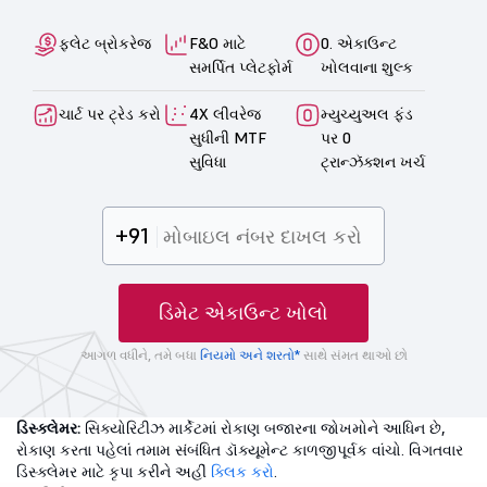
ફ્લેટ બ્રોકરેજ
F&O માટે
0. એકાઉન્ટ
સમર્પિત પ્લેટફોર્મ
ખોલવાના શુલ્ક
ચાર્ટ પર ટ્રેડ કરો
4X લીવરેજ
મ્યુચ્યુઅલ ફંડ
સુધીની MTF
પર 0
સુવિધા
ટ્રાન્ઝૅક્શન ખર્ચ
+91
ડિમેટ એકાઉન્ટ ખોલો
આગળ વધીને, તમે બધા
નિયમો અને શરતો*
સાથે સંમત થાઓ છો
ડિસ્ક્લેમર:
સિક્યોરિટીઝ માર્કેટમાં રોકાણ બજારના જોખમોને આધિન છે,
રોકાણ કરતા પહેલાં તમામ સંબંધિત ડૉક્યૂમેન્ટ કાળજીપૂર્વક વાંચો. વિગતવાર
ડિસ્ક્લેમર માટે કૃપા કરીને અહીં
ક્લિક કરો
.