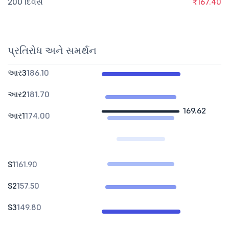
200 દિવસ
₹167.40
પ્રતિરોધ અને સમર્થન
આર3
186.10
આર2
181.70
169.62
આર1
174.00
S1
161.90
S2
157.50
S3
149.80