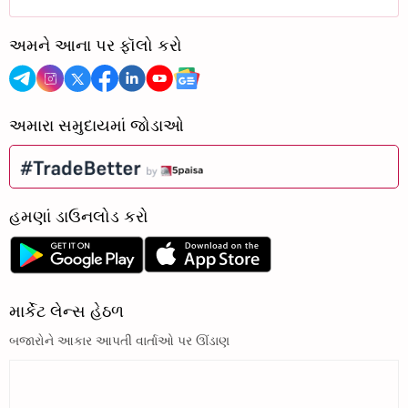
અમને આના પર ફૉલો કરો
અમારા સમુદાયમાં જોડાઓ
હમણાં ડાઉનલોડ કરો
માર્કેટ લેન્સ હેઠળ
બજારોને આકાર આપતી વાર્તાઓ પર ઊંડાણ