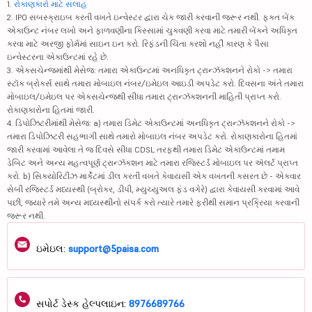
1.
રોકાણકારો માટે સલાહ
2. IPO સબસ્ક્રાઇબ કરતી વખતે ઇન્વેસ્ટર દ્વારા ચેક જારી કરવાની જરૂર નથી. ફક્ત બેંક
એકાઉન્ટ નંબર લખો અને ફાળવણીના કિસ્સામાં ચુકવણી કરવા માટે તમારી બેંકને અધિકૃત
કરવા માટે અરજી ફોર્મમાં સાઇન ઇન કરો. રિફંડની ચિંતા કરશો નહીં કારણ કે પૈસા
ઇન્વેસ્ટરના એકાઉન્ટમાં રહે છે.
3. એક્સચેન્જમાંથી મેસેજ: તમારા એકાઉન્ટમાં અનધિકૃત ટ્રાન્ઝૅક્શનને રોકો -> તમારા
સ્ટૉક બ્રોકર્સ સાથે તમારા મોબાઇલ નંબર/ઇમેઇલ આઇડી અપડેટ કરો. દિવસના અંતે તમારા
મોબાઇલ/ઇમેઇલ પર એક્સચેન્જથી સીધા તમારા ટ્રાન્ઝૅક્શનની માહિતી પ્રાપ્ત કરો.
રોકાણકારોના હિતમાં જારી.
4. ડિપોઝિટરીમાંથી મેસેજ: a) તમારા ડિમેટ એકાઉન્ટમાં અનધિકૃત ટ્રાન્ઝૅક્શનને રોકો ->
તમારા ડિપોઝિટરી સહભાગી સાથે તમારો મોબાઇલ નંબર અપડેટ કરો. રોકાણકારોના હિતમાં
જારી કરવામાં આવેલા તે જ દિવસે સીધા CDSL તરફથી તમારા ડિમેટ એકાઉન્ટમાં તમામ
ડેબિટ અને અન્ય મહત્વપૂર્ણ ટ્રાન્ઝૅક્શન માટે તમારા રજિસ્ટર્ડ મોબાઇલ પર ઍલર્ટ પ્રાપ્ત
કરો. b) સિક્યોરિટીઝ માર્કેટમાં ડીલ કરતી વખતે કેવાયસી એક વખતની કસરત છે - એકવાર
સેબી રજિસ્ટર્ડ મધ્યસ્થી (બ્રોકર, ડીપી, મ્યુચ્યુઅલ ફંડ વગેરે) દ્વારા કેવાયસી કરવામાં આવે
પછી, જ્યારે તમે અન્ય મધ્યસ્થીનો સંપર્ક કરો ત્યારે તમારે ફરીથી સમાન પ્રક્રિયા કરવાની
જરૂર નથી.
ઇમેઇલ:
support@5paisa.com
સપોર્ટ ડેસ્ક હેલ્પલાઇન:
8976689766