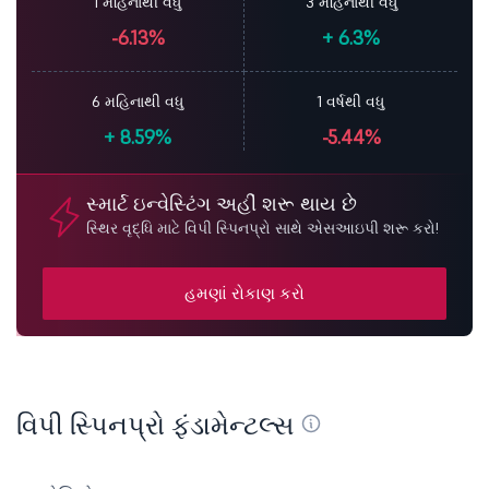
1 મહિનાથી વધુ
3 મહિનાથી વધુ
-6.13%
+
6.3%
6 મહિનાથી વધુ
1 વર્ષથી વધુ
+
8.59%
-5.44%
સ્માર્ટ ઇન્વેસ્ટિંગ અહીં શરૂ થાય છે
સ્થિર વૃદ્ધિ માટે વિપી સ્પિનપ્રો સાથે એસઆઇપી શરૂ કરો!
હમણાં રોકાણ કરો
વિપી સ્પિનપ્રો ફંડામેન્ટલ્સ