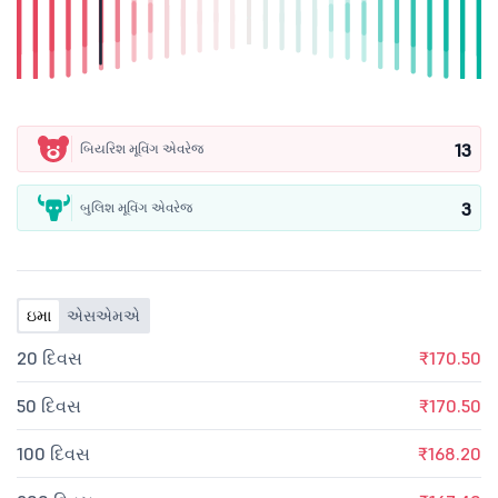
13
બિયરિશ મૂવિંગ એવરેજ
3
બુલિશ મૂવિંગ એવરેજ
ઇમા
એસએમએ
20 દિવસ
₹170.50
50 દિવસ
₹170.50
100 દિવસ
₹168.20