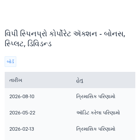
વિપી સ્પિનપ્રો કોર્પોરેટ ઍક્શન - બોનસ,
સ્પ્લિટ, ડિવિડન્ડ
બોર્ડ
તારીખ
હેતુ
2026-08-10
ત્રિમાસિક પરિણામો
2026-05-22
ઑડિટ કરેલા પરિણામો
2026-02-13
ત્રિમાસિક પરિણામો