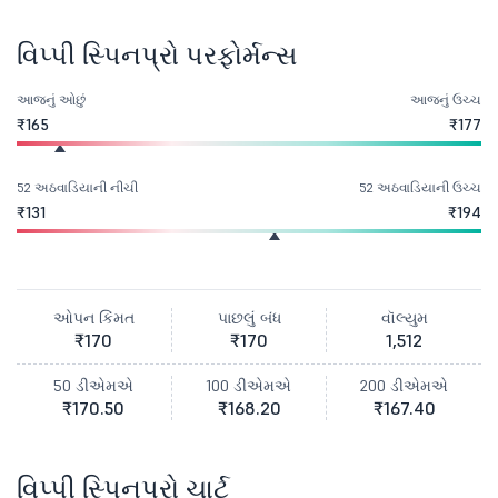
વિપ્પી સ્પિનપ્રો પરફોર્મન્સ
આજનું ઓછું
આજનું ઉચ્ચ
₹165
₹177
52 અઠવાડિયાની નીચી
52 અઠવાડિયાની ઉચ્ચ
₹131
₹194
ઓપન કિંમત
પાછલું બંધ
વૉલ્યુમ
₹170
₹170
1,512
50 ડીએમએ
100 ડીએમએ
200 ડીએમએ
₹170.50
₹168.20
₹167.40
વિપ્પી સ્પિનપ્રો ચાર્ટ