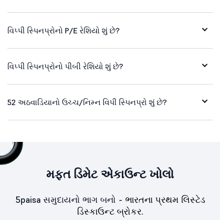
વિપ્પી સ્પિનપ્રોનો P/E રેશિયો શું છે?
વિપ્પી સ્પિનપ્રોનો પીબી રેશિયો શું છે?
52 અઠવાડિયાનો ઉચ્ચ/નિમ્ન વિપી સ્પિનપ્રો શું છે?
મફત ડિમેટ એકાઉન્ટ ખોલો
5paisa સમુદાયનો ભાગ બનો -
ભારતના પ્રથમ લિસ્ટેડ
ડિસ્કાઉન્ટ બ્રોકર.