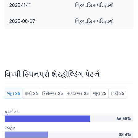
2025-11-11
ત્રિમાસિક પરિણામો
2025-08-07
ત્રિમાસિક પરિણામો
વિપ્પી સ્પિનપ્રો શેરહોલ્ડિંગ પેટર્ન
જૂન 26
માર્ચ 26
ડિસેમ્બર 25
સપ્ટેમ્બર 25
જૂન 25
માર્ચ 25
પ્રમોટર
66.58%
જાહેર
33.4%