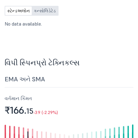
Company for the Quarter ended
30th June, 2026.
સ્ટેન્ડઅલોન
કન્સોલિડેટેડ
No data available.
વિપી સ્પિનપ્રો ટેક્નિકલ્સ
EMA અને SMA
વર્તમાન કિંમત
₹166.
15
-3.9 (-2.29%)