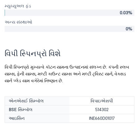
મ્યુચ્યુઅલ ફંડ
0.03%
અન્ય સંસ્થાઓ
0%
વિપી સ્પિનપ્રો વિશે
વિપી સ્પિનપ્રો મુખ્યત્વે કૉટન યામના ઉત્પાદનમાં સંલગ્ન છે. કંપની સ્લબ
યામ્સ, ફેની યામ્સ, મલ્ટી કાઉન્ટ યામ્સ અને મલ્ટી ટ્વિસ્ટ યાર્ન, વેક્સડ
યાર્ન પ્લેડ યામ વગેરેમાં નિષ્ણાત છે.
એનએસઈ સિમ્બૉલ
વિપાઇએસપી
BSE સિમ્બૉલ
514302
આઇસિન
INE660D01017