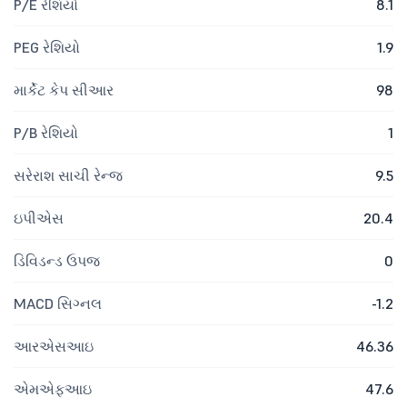
P/E રેશિયો
8.1
PEG રેશિયો
1.9
માર્કેટ કેપ સીઆર
98
P/B રેશિયો
1
સરેરાશ સાચી રેન્જ
9.5
ઇપીએસ
20.4
ડિવિડન્ડ ઉપજ
0
MACD સિગ્નલ
-1.2
આરએસઆઇ
46.36
એમએફઆઇ
47.6