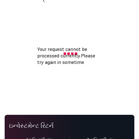
ઇન્વેસ્ટમેન્ટ રિટર્ન