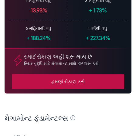
1 મહિનાથી વધુ
3 મહિનાથી વધુ
-13.93%
+
1.73%
6 મહિનાથી વધુ
1 વર્ષથી વધુ
+
188.24%
+
227.34%
સ્માર્ટ રોકાણ અહીં શરૂ થાય છે
સ્થિર વૃદ્ધિ માટે મેગામોન્ટ સાથે SIP શરૂ કરો!
હમણાં રોકાણ કરો
મેગામોન્ટ ફંડામેન્ટલ્સ