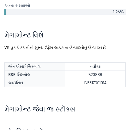
અન્ય સંસ્થાઓ
1.26%
મેગામોન્ટ વિશે
VR વુડાર્ટ કંપનીનો મુખ્ય ઉદ્દેશ લાકડાના ઉત્પાદનોનું ઉત્પાદન છે.
એનએસઈ સિમ્બૉલ
વર્વોદર
BSE સિમ્બૉલ
523888
આઇસિન
INE317D01014
મેગામોન્ટ જેવા જ સ્ટૉક્સ