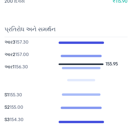
200 દિવસ
₹115.90
પ્રતિરોધ અને સમર્થન
આર3
157.30
આર2
157.00
155.95
આર1
156.30
S1
155.30
S2
155.00
S3
154.30