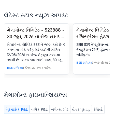
લેટેસ્ટ સ્ટૉક ન્યૂઝ અપડેટ
મેગામોન્ટ લિમિટેડ - 523888 -
મેગામોન્ટ લિમિટેડ 
30 જૂન, 2026 ના રોજ સમાપ્ત
રજિસ્ટ્રેશન હેઠળ 
થયેલ ત્રિમાસિક માટે કંપનીના
સર્ટિફિકેટ. SEBI (DP
મેગામોન્ટ લિમિટેડે BSE ને જાણ કરી છે કે
SEBI (DP) રેગ્યુલેશન્સ, 20
ઑડિટ ન કરેલ ફાઇનાન્શિયલ
રેગ્યુલેશન્સ, 2018 ન
કંપનીના બોર્ડ ઑફ ડિરેક્ટર્સની મીટિંગ
રેગ્યુલેશન 74(5) હેઠળ કમ્
12/08/2026 ના રોજ શેડ્યૂલ કરવામાં
સર્ટિફિકેટ
પરિણામોની મંજૂરી માટે બોર્ડ
આવી છે, અન્ય બાબતોની સાથે, 30 જૂન,
મીટિંગની સૂચના
BSE ઇન્ડિયા
3 અઠવાડિયા 5 દિ
2026 ના રોજ સમાપ્ત થયેલ ત્રિમાસિક
BSE ઇન્ડિયા
1 દિવસ 22 કલાક પહેલાં
માટે કંપનીના બિન-ઑડિટ સ્ટેન્ડઅલોન
અને એકીકૃત ફાઇનાન્શિયલ પરિણામોને
ધ્યાનમાં લેવા અને મંજૂરી આપવા માટે.
મેગામોન્ટ ફાઇનાન્શિયલ્સ
ત્રિમાસિક P&L
વાર્ષિક P&L
બૅલેન્સ શીટ
રોકડ પ્રવાહ
રેશિયો