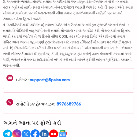
3. એક્સચેન્જમાંથી મેસેજ: તમારા એકાઉન્ટમાં અનધિકૃત ટ્રાન્ઝૅક્શનને રોકો -> તમારા
સ્ટૉક બ્રોકર્સ સાથે તમારા મોબાઇલ નંબર/ઇમેઇલ આઇડી અપડેટ કરો. દિવસના અંતે તમારા
મોબાઇલ/ઇમેઇલ પર એક્સચેન્જથી સીધા તમારા ટ્રાન્ઝૅક્શનની માહિતી પ્રાપ્ત કરો.
રોકાણકારોના હિતમાં જારી.
4. ડિપોઝિટરીમાંથી મેસેજ: a) તમારા ડિમેટ એકાઉન્ટમાં અનધિકૃત ટ્રાન્ઝૅક્શનને રોકો ->
તમારા ડિપોઝિટરી સહભાગી સાથે તમારો મોબાઇલ નંબર અપડેટ કરો. રોકાણકારોના હિતમાં
જારી કરવામાં આવેલા તે જ દિવસે સીધા CDSL તરફથી તમારા ડિમેટ એકાઉન્ટમાં તમામ
ડેબિટ અને અન્ય મહત્વપૂર્ણ ટ્રાન્ઝૅક્શન માટે તમારા રજિસ્ટર્ડ મોબાઇલ પર ઍલર્ટ પ્રાપ્ત
કરો. b) સિક્યોરિટીઝ માર્કેટમાં ડીલ કરતી વખતે કેવાયસી એક વખતની કસરત છે - એકવાર
સેબી રજિસ્ટર્ડ મધ્યસ્થી (બ્રોકર, ડીપી, મ્યુચ્યુઅલ ફંડ વગેરે) દ્વારા કેવાયસી કરવામાં આવે
પછી, જ્યારે તમે અન્ય મધ્યસ્થીનો સંપર્ક કરો ત્યારે તમારે ફરીથી સમાન પ્રક્રિયા કરવાની
જરૂર નથી.
ઇમેઇલ:
support@5paisa.com
સપોર્ટ ડેસ્ક હેલ્પલાઇન:
8976689766
અમને આના પર ફૉલો કરો