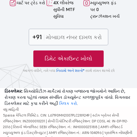
ચાર્ટ પર ટ્રેડ કરો
4X લીવરેજ
મ્યુચ્યુઅલ ફંડ
સુધીની MTF
પર 0
સુવિધા
ટ્રાન્ઝૅક્શન ખર્ચ
+91
ડિમેટ એકાઉન્ટ ખોલો
આગળ વધીને, તમે બધા
નિયમો અને શરતો*
સાથે સંમત થાઓ છો
ડિસ્ક્લેમર:
સિક્યોરિટીઝ માર્કેટમાં રોકાણ બજારના જોખમોને આધિન છે,
રોકાણ કરતા પહેલાં તમામ સંબંધિત ડૉક્યૂમેન્ટ કાળજીપૂર્વક વાંચો. વિગતવાર
ડિસ્ક્લેમર માટે કૃપા કરીને અહીં
ક્લિક કરો
.
વધુ માહિતી
5paisa કેપિટલ લિમિટેડ. CIN: L67190MH2007PLC289249 | સ્ટૉક બ્રોકર સેબી
રજિસ્ટ્રેશન: INZ000010231 | સેબી ડિપોઝિટરી રજિસ્ટ્રેશન: DP CDSL માં: IN-DP-192-
2016 | રિસર્ચ એનાલિસ્ટ SEBI રજિસ્ટ્રેશન. નં.: INH000025188 | AMFI-રજિસ્ટર્ડ
મ્યુચ્યુઅલ ફંડ ડિસ્ટ્રીબ્યુટર | AMFI રજિસ્ટ્રેશન નં.: ARN-104096 | પ્રારંભિક નોંધણીની