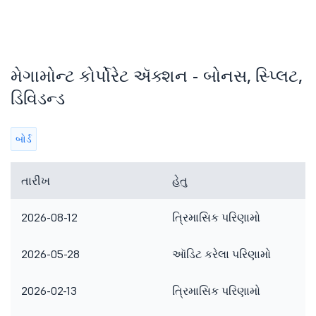
મેગામોન્ટ કોર્પોરેટ ઍક્શન - બોનસ, સ્પ્લિટ,
ડિવિડન્ડ
બોર્ડ
તારીખ
હેતુ
2026-08-12
ત્રિમાસિક પરિણામો
2026-05-28
ઑડિટ કરેલા પરિણામો
2026-02-13
ત્રિમાસિક પરિણામો