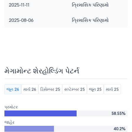
2025-11-11
ત્રિમાસિક પરિણામો
2025-08-06
ત્રિમાસિક પરિણામો
મેગામોન્ટ શેરહોલ્ડિંગ પેટર્ન
જૂન 26
માર્ચ 26
ડિસેમ્બર 25
સપ્ટેમ્બર 25
જૂન 25
માર્ચ 25
પ્રમોટર
58.55%
જાહેર
40.2%