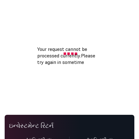
ઇન્વેસ્ટમેન્ટ રિટર્ન