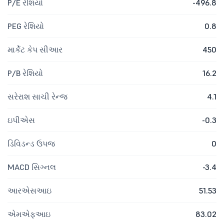
P/E રેશિયો
-496.8
PEG રેશિયો
0.8
માર્કેટ કેપ સીઆર
450
P/B રેશિયો
16.2
સરેરાશ સાચી રેન્જ
4.1
ઇપીએસ
-0.3
ડિવિડન્ડ ઉપજ
0
MACD સિગ્નલ
-3.4
આરએસઆઇ
51.53
એમએફઆઇ
83.02