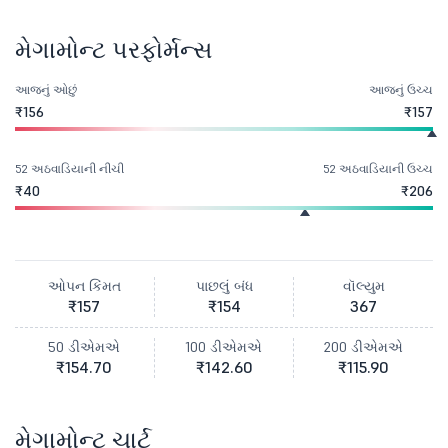
મેગામોન્ટ પરફોર્મન્સ
આજનું ઓછું
આજનું ઉચ્ચ
₹156
₹157
52 અઠવાડિયાની નીચી
52 અઠવાડિયાની ઉચ્ચ
₹40
₹206
ઓપન કિંમત
પાછલું બંધ
વૉલ્યુમ
₹157
₹154
367
50 ડીએમએ
100 ડીએમએ
200 ડીએમએ
₹154.70
₹142.60
₹115.90
મેગામોન્ટ ચાર્ટ