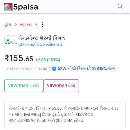
પરફોર્મન્સ
ફાઇનાન્શિયલ્સ
ટેક્નિકલ
ઇવેન્ટ્સ
શેરહોલ્ડિંગ પેટર્ન
વધુ
એફએ
હોમ
સ્ટૉક્સ
મેગામોન્ટ શેરની કિંમત
ફૉરેસ્ટ મટીરિયલ
સ્મોલ કેપ
₹155.
65
+2.05
(1.33%)
52W નીચી કિંમતથી 288.15% લાભ
07 ઑગસ્ટ, 2026 4:00 PM (IST)
VRWODAR ખરીદો
VRWODAR વેચો
મેગામોન્ટ લાઇવ કિંમત : ₹155.65. તે અગાઉના બંધ ₹154 વિરુદ્ધ ₹157
પર ખોલવામાં આવ્યું છે; ઇન્ટ્રાડે હાઇ/લો: ₹157/₹156.
₹154.70/₹115.90 માં 50 અને 200 DMA સ્ટેન્ડ.