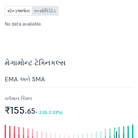
સ્ટેન્ડઅલોન
કન્સોલિડેટેડ
No data available.
મેગામોન્ટ ટેક્નિકલ્સ
EMA અને SMA
વર્તમાન કિંમત
₹155.
65
+
2.05 (1.33%)