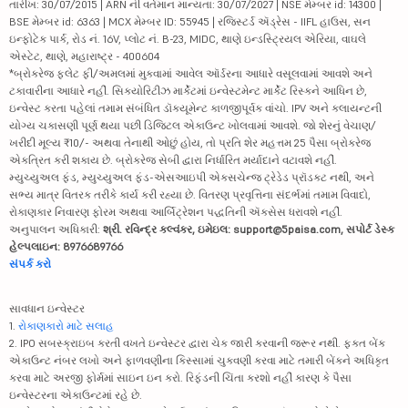
તારીખ: 30/07/2015 | ARN ની વર્તમાન માન્યતા: 30/07/2027 | NSE મેમ્બર id: 14300 |
BSE મેમ્બર id: 6363 | MCX મેમ્બર ID: 55945 | રજિસ્ટર્ડ ઍડ્રેસ - IIFL હાઉસ, સન
ઇન્ફોટેક પાર્ક, રોડ નં. 16V, પ્લોટ નં. B-23, MIDC, થાણે ઇન્ડસ્ટ્રિયલ એરિયા, વાઘલે
એસ્ટેટ, થાણે, મહારાષ્ટ્ર - 400604
*બ્રોકરેજ ફ્લેટ ફી/અમલમાં મુકવામાં આવેલ ઑર્ડરના આધારે વસૂલવામાં આવશે અને
ટકાવારીના આધારે નહીં. સિક્યોરિટીઝ માર્કેટમાં ઇન્વેસ્ટમેન્ટ માર્કેટ રિસ્કને આધિન છે,
ઇન્વેસ્ટ કરતા પહેલાં તમામ સંબંધિત ડૉક્યૂમેન્ટ કાળજીપૂર્વક વાંચો. IPV અને ક્લાયન્ટની
યોગ્ય ચકાસણી પૂર્ણ થયા પછી ડિજિટલ એકાઉન્ટ ખોલવામાં આવશે. જો શેરનું વેચાણ/
ખરીદી મૂલ્ય ₹10/- અથવા તેનાથી ઓછું હોય, તો પ્રતિ શેર મહત્તમ 25 પૈસા બ્રોકરેજ
એકત્રિત કરી શકાય છે. બ્રોકરેજ સેબી દ્વારા નિર્ધારિત મર્યાદાને વટાવશે નહીં.
મ્યુચ્યુઅલ ફંડ, મ્યુચ્યુઅલ ફંડ-એસઆઇપી એક્સચેન્જ ટ્રેડેડ પ્રૉડક્ટ નથી, અને
સભ્ય માત્ર વિતરક તરીકે કાર્ય કરી રહ્યા છે. વિતરણ પ્રવૃત્તિના સંદર્ભમાં તમામ વિવાદો,
રોકાણકાર નિવારણ ફોરમ અથવા આર્બિટ્રેશન પદ્ધતિની ઍક્સેસ ધરાવશે નહીં.
અનુપાલન અધિકારી:
શ્રી. રવિન્દ્ર કલ્વંકર, ઇમેઇલ: support@5paisa.com, સપોર્ટ ડેસ્ક
હેલ્પલાઇન: 8976689766
સંપર્ક કરો
સાવધાન ઇન્વેસ્ટર
1.
રોકાણકારો માટે સલાહ
2. IPO સબસ્ક્રાઇબ કરતી વખતે ઇન્વેસ્ટર દ્વારા ચેક જારી કરવાની જરૂર નથી. ફક્ત બેંક
એકાઉન્ટ નંબર લખો અને ફાળવણીના કિસ્સામાં ચુકવણી કરવા માટે તમારી બેંકને અધિકૃત
કરવા માટે અરજી ફોર્મમાં સાઇન ઇન કરો. રિફંડની ચિંતા કરશો નહીં કારણ કે પૈસા
ઇન્વેસ્ટરના એકાઉન્ટમાં રહે છે.