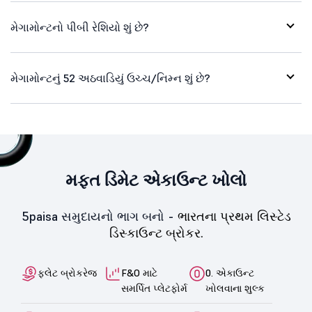
મેગામોન્ટનો પીબી રેશિયો શું છે?
મેગામોન્ટનું 52 અઠવાડિયું ઉચ્ચ/નિમ્ન શું છે?
મફત ડિમેટ એકાઉન્ટ ખોલો
5paisa સમુદાયનો ભાગ બનો -
ભારતના પ્રથમ લિસ્ટેડ
ડિસ્કાઉન્ટ બ્રોકર.
ફ્લેટ બ્રોકરેજ
F&O માટે
0. એકાઉન્ટ
સમર્પિત પ્લેટફોર્મ
ખોલવાના શુલ્ક