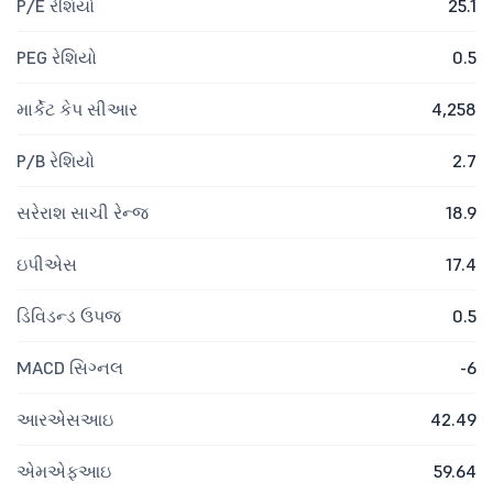
P/E રેશિયો
25.1
PEG રેશિયો
0.5
માર્કેટ કેપ સીઆર
4,258
P/B રેશિયો
2.7
સરેરાશ સાચી રેન્જ
18.9
ઇપીએસ
17.4
ડિવિડન્ડ ઉપજ
0.5
MACD સિગ્નલ
-6
આરએસઆઇ
42.49
એમએફઆઇ
59.64