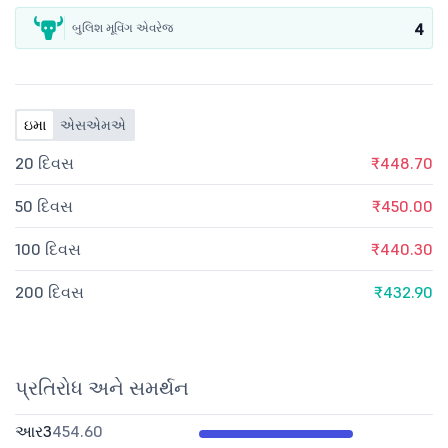
4
બુલિશ મૂવિંગ એવરેજ
ઇમા
એસએમએ
20 દિવસ
₹448.70
50 દિવસ
₹450.00
100 દિવસ
₹440.30
200 દિવસ
₹432.90
પ્રતિરોધ અને સમર્થન
આર3
454.60