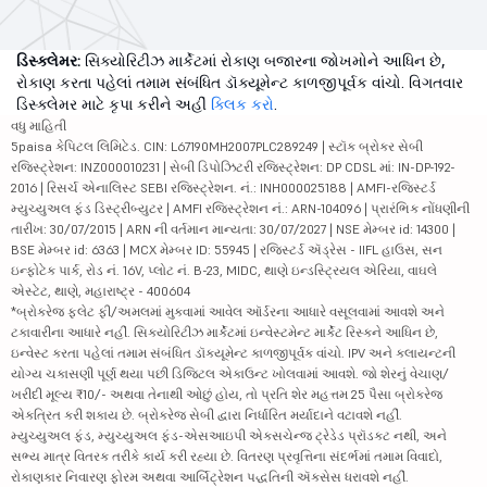
ડિસ્ક્લેમર:
સિક્યોરિટીઝ માર્કેટમાં રોકાણ બજારના જોખમોને આધિન છે,
રોકાણ કરતા પહેલાં તમામ સંબંધિત ડૉક્યૂમેન્ટ કાળજીપૂર્વક વાંચો. વિગતવાર
ડિસ્ક્લેમર માટે કૃપા કરીને અહીં
ક્લિક કરો
.
વધુ માહિતી
5paisa કેપિટલ લિમિટેડ. CIN: L67190MH2007PLC289249 | સ્ટૉક બ્રોકર સેબી
રજિસ્ટ્રેશન: INZ000010231 | સેબી ડિપોઝિટરી રજિસ્ટ્રેશન: DP CDSL માં: IN-DP-192-
2016 | રિસર્ચ એનાલિસ્ટ SEBI રજિસ્ટ્રેશન. નં.: INH000025188 | AMFI-રજિસ્ટર્ડ
મ્યુચ્યુઅલ ફંડ ડિસ્ટ્રીબ્યુટર | AMFI રજિસ્ટ્રેશન નં.: ARN-104096 | પ્રારંભિક નોંધણીની
તારીખ: 30/07/2015 | ARN ની વર્તમાન માન્યતા: 30/07/2027 | NSE મેમ્બર id: 14300 |
BSE મેમ્બર id: 6363 | MCX મેમ્બર ID: 55945 | રજિસ્ટર્ડ ઍડ્રેસ - IIFL હાઉસ, સન
ઇન્ફોટેક પાર્ક, રોડ નં. 16V, પ્લોટ નં. B-23, MIDC, થાણે ઇન્ડસ્ટ્રિયલ એરિયા, વાઘલે
એસ્ટેટ, થાણે, મહારાષ્ટ્ર - 400604
*બ્રોકરેજ ફ્લેટ ફી/અમલમાં મુકવામાં આવેલ ઑર્ડરના આધારે વસૂલવામાં આવશે અને
ટકાવારીના આધારે નહીં. સિક્યોરિટીઝ માર્કેટમાં ઇન્વેસ્ટમેન્ટ માર્કેટ રિસ્કને આધિન છે,
ઇન્વેસ્ટ કરતા પહેલાં તમામ સંબંધિત ડૉક્યૂમેન્ટ કાળજીપૂર્વક વાંચો. IPV અને ક્લાયન્ટની
યોગ્ય ચકાસણી પૂર્ણ થયા પછી ડિજિટલ એકાઉન્ટ ખોલવામાં આવશે. જો શેરનું વેચાણ/
ખરીદી મૂલ્ય ₹10/- અથવા તેનાથી ઓછું હોય, તો પ્રતિ શેર મહત્તમ 25 પૈસા બ્રોકરેજ
એકત્રિત કરી શકાય છે. બ્રોકરેજ સેબી દ્વારા નિર્ધારિત મર્યાદાને વટાવશે નહીં.
મ્યુચ્યુઅલ ફંડ, મ્યુચ્યુઅલ ફંડ-એસઆઇપી એક્સચેન્જ ટ્રેડેડ પ્રૉડક્ટ નથી, અને
સભ્ય માત્ર વિતરક તરીકે કાર્ય કરી રહ્યા છે. વિતરણ પ્રવૃત્તિના સંદર્ભમાં તમામ વિવાદો,
રોકાણકાર નિવારણ ફોરમ અથવા આર્બિટ્રેશન પદ્ધતિની ઍક્સેસ ધરાવશે નહીં.