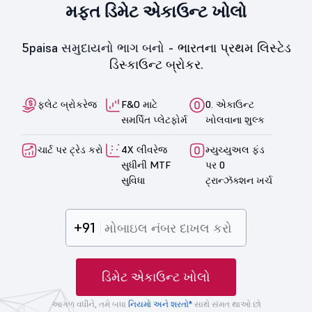
મફત ડિમેટ એકાઉન્ટ ખોલો
5paisa સમુદાયનો ભાગ બનો -
ભારતના પ્રથમ લિસ્ટેડ
ડિસ્કાઉન્ટ બ્રોકર.
ફ્લેટ બ્રોકરેજ
F&O માટે
0. એકાઉન્ટ
સમર્પિત પ્લેટફોર્મ
ખોલવાના શુલ્ક
ચાર્ટ પર ટ્રેડ કરો
4X લીવરેજ
મ્યુચ્યુઅલ ફંડ
સુધીની MTF
પર 0
સુવિધા
ટ્રાન્ઝૅક્શન ખર્ચ
+91
ડિમેટ એકાઉન્ટ ખોલો
આગળ વધીને, તમે બધા
નિયમો અને શરતો*
સાથે સંમત થાઓ છો