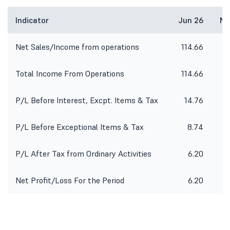
Indicator
Jun 26
Ma
Net Sales/Income from operations
114.66
2
Total Income From Operations
114.66
2
P/L Before Interest, Excpt. Items & Tax
14.76
6
P/L Before Exceptional Items & Tax
8.74
5
P/L After Tax from Ordinary Activities
6.20
Net Profit/Loss For the Period
6.20