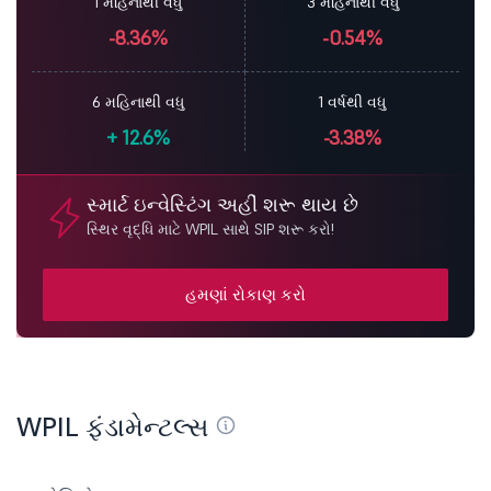
1 મહિનાથી વધુ
3 મહિનાથી વધુ
-8.36%
-0.54%
6 મહિનાથી વધુ
1 વર્ષથી વધુ
+
12.6%
-3.38%
સ્માર્ટ ઇન્વેસ્ટિંગ અહીં શરૂ થાય છે
સ્થિર વૃદ્ધિ માટે WPIL સાથે SIP શરૂ કરો!
હમણાં રોકાણ કરો
WPIL ફંડામેન્ટલ્સ