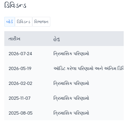
ડિવિડન્ડ
બોર્ડ
ડિવિડન્ડ
વિભાજન
તારીખ
હેતુ
2026-07-24
ત્રિમાસિક પરિણામો
2026-05-19
ઑડિટ કરેલા પરિણામો અને અંતિમ ડિવિડ
2026-02-02
ત્રિમાસિક પરિણામો
2025-11-07
ત્રિમાસિક પરિણામો
2025-08-05
ત્રિમાસિક પરિણામો