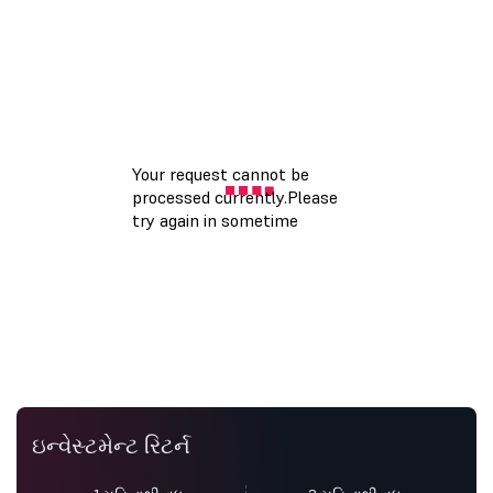
ઇન્વેસ્ટમેન્ટ રિટર્ન