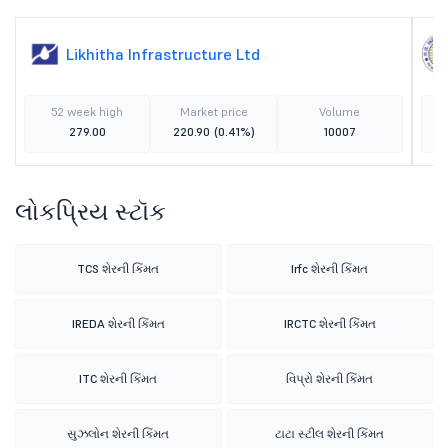
Likhitha Infrastructure Ltd
52 week high
Market price
Volume
279.00
220.90
(0.41%)
10007
લોકપ્રિય સ્ટૉક
TCS શેરની કિંમત
Irfc શેરની કિંમત
IREDA શેરની કિંમત
IRCTC શેરની કિંમત
ITC શેરની કિંમત
વિપ્રો શેરની કિંમત
સુઝલોન શેરની કિંમત
ટાટા સ્ટીલ શેરની કિંમત