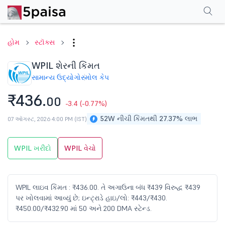
પરફોર્મન્સ
ફાઇનાન્શિયલ્સ
ટેક્નિકલ
ઇવેન્ટ્સ
શેરહોલ્ડિંગ પેટર્ન
વધુ
એફએ
હોમ
સ્ટૉક્સ
WPIL શેરની કિંમત
સામાન્ય ઉદ્યોગો
સ્મોલ કેપ
₹436.
00
-3.4
(-0.77%)
52W નીચી કિંમતથી 27.37% લાભ
07 ઑગસ્ટ, 2026 4:00 PM (IST)
WPIL ખરીદો
WPIL વેચો
WPIL લાઇવ કિંમત : ₹436.00. તે અગાઉના બંધ ₹439 વિરુદ્ધ ₹439
પર ખોલવામાં આવ્યું છે; ઇન્ટ્રાડે હાઇ/લો: ₹443/₹430.
₹450.00/₹432.90 માં 50 અને 200 DMA સ્ટેન્ડ.