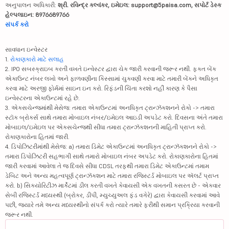
અનુપાલન અધિકારી:
શ્રી. રવિન્દ્ર કલ્વંકર, ઇમેઇલ: support@5paisa.com, સપોર્ટ ડેસ્ક
હેલ્પલાઇન: 8976689766
સંપર્ક કરો
સાવધાન ઇન્વેસ્ટર
1.
રોકાણકારો માટે સલાહ
2. IPO સબસ્ક્રાઇબ કરતી વખતે ઇન્વેસ્ટર દ્વારા ચેક જારી કરવાની જરૂર નથી. ફક્ત બેંક
એકાઉન્ટ નંબર લખો અને ફાળવણીના કિસ્સામાં ચુકવણી કરવા માટે તમારી બેંકને અધિકૃત
કરવા માટે અરજી ફોર્મમાં સાઇન ઇન કરો. રિફંડની ચિંતા કરશો નહીં કારણ કે પૈસા
ઇન્વેસ્ટરના એકાઉન્ટમાં રહે છે.
3. એક્સચેન્જમાંથી મેસેજ: તમારા એકાઉન્ટમાં અનધિકૃત ટ્રાન્ઝૅક્શનને રોકો -> તમારા
સ્ટૉક બ્રોકર્સ સાથે તમારા મોબાઇલ નંબર/ઇમેઇલ આઇડી અપડેટ કરો. દિવસના અંતે તમારા
મોબાઇલ/ઇમેઇલ પર એક્સચેન્જથી સીધા તમારા ટ્રાન્ઝૅક્શનની માહિતી પ્રાપ્ત કરો.
રોકાણકારોના હિતમાં જારી.
4. ડિપોઝિટરીમાંથી મેસેજ: a) તમારા ડિમેટ એકાઉન્ટમાં અનધિકૃત ટ્રાન્ઝૅક્શનને રોકો ->
તમારા ડિપોઝિટરી સહભાગી સાથે તમારો મોબાઇલ નંબર અપડેટ કરો. રોકાણકારોના હિતમાં
જારી કરવામાં આવેલા તે જ દિવસે સીધા CDSL તરફથી તમારા ડિમેટ એકાઉન્ટમાં તમામ
ડેબિટ અને અન્ય મહત્વપૂર્ણ ટ્રાન્ઝૅક્શન માટે તમારા રજિસ્ટર્ડ મોબાઇલ પર ઍલર્ટ પ્રાપ્ત
કરો. b) સિક્યોરિટીઝ માર્કેટમાં ડીલ કરતી વખતે કેવાયસી એક વખતની કસરત છે - એકવાર
સેબી રજિસ્ટર્ડ મધ્યસ્થી (બ્રોકર, ડીપી, મ્યુચ્યુઅલ ફંડ વગેરે) દ્વારા કેવાયસી કરવામાં આવે
પછી, જ્યારે તમે અન્ય મધ્યસ્થીનો સંપર્ક કરો ત્યારે તમારે ફરીથી સમાન પ્રક્રિયા કરવાની
જરૂર નથી.