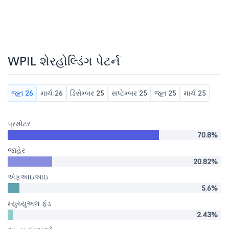
WPIL શેરહોલ્ડિંગ પેટર્ન
જૂન 26
માર્ચ 26
ડિસેમ્બર 25
સપ્ટેમ્બર 25
જૂન 25
માર્ચ 25
પ્રમોટર
70.8%
જાહેર
20.82%
એફઆઇઆઇ
5.6%
મ્યુચ્યુઅલ ફંડ
2.43%