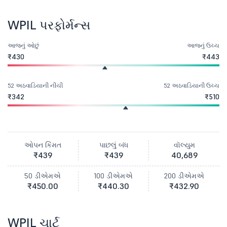
WPIL પરફોર્મન્સ
આજનું ઓછું
આજનું ઉચ્ચ
₹430
₹443
52 અઠવાડિયાની નીચી
52 અઠવાડિયાની ઉચ્ચ
₹342
₹510
ઓપન કિંમત
પાછલું બંધ
વૉલ્યુમ
₹439
₹439
40,689
50 ડીએમએ
100 ડીએમએ
200 ડીએમએ
₹450.00
₹440.30
₹432.90
WPIL ચાર્ટ