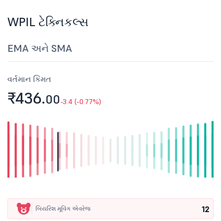
WPIL ટેક્નિકલ્સ
EMA અને SMA
વર્તમાન કિંમત
₹436.
00
-3.4 (-0.77%)
12
બિયરિશ મૂવિંગ એવરેજ