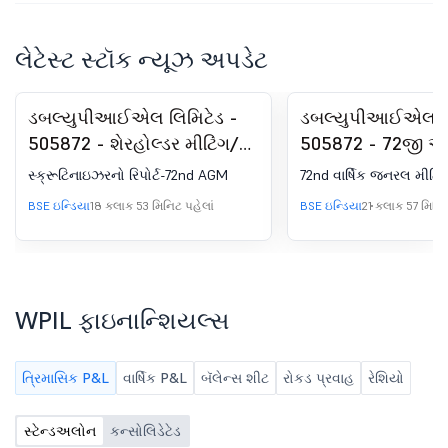
લેટેસ્ટ સ્ટૉક ન્યૂઝ અપડેટ
ડબલ્યુપીઆઈએલ લિમિટેડ -
ડબલ્યુપીઆઈએલ લિ
505872 - શેરહોલ્ડર મીટિંગ/
505872 - 72જી 
પોસ્ટલ બૅલટ-સ્ક્રુટિનાઇઝરનો
કાર્યવાહી
સ્ક્રૂટિનાઇઝરનો રિપોર્ટ-72nd AGM
72nd વાર્ષિક જનરલ મીટિંગ
રિપોર્ટ
BSE ઇન્ડિયા
18 કલાક 53 મિનિટ પહેલાં
BSE ઇન્ડિયા
21 કલાક 57 મિનિટ
WPIL ફાઇનાન્શિયલ્સ
ત્રિમાસિક P&L
વાર્ષિક P&L
બૅલેન્સ શીટ
રોકડ પ્રવાહ
રેશિયો
સ્ટેન્ડઅલોન
કન્સોલિડેટેડ