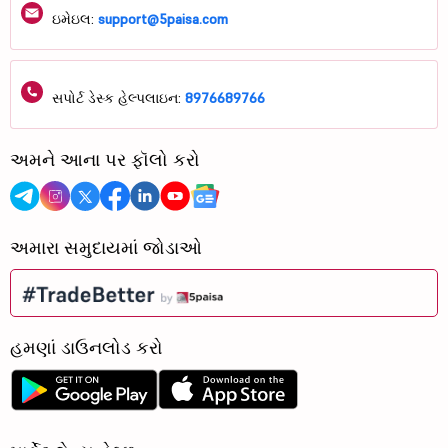
ઇમેઇલ:
support@5paisa.com
સપોર્ટ ડેસ્ક હેલ્પલાઇન:
8976689766
અમને આના પર ફૉલો કરો
અમારા સમુદાયમાં જોડાઓ
હમણાં ડાઉનલોડ કરો