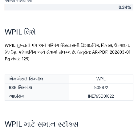
અન્ય સંસ્થાઓ
0.34%
WPIL વિશે
WPIL મુખ્યત્વે પંપ અને પમ્પિંગ સિસ્ટમ્સની ડિઝાઇનિંગ, વિકાસ, ઉત્પાદન,
નિર્માણ, કમિશનિંગ અને સેવામાં સંલગ્ન છે. (સ્ત્રોત: AR-PDF: 202603-01
Pg નંબર: 129)
એનએસઈ સિમ્બૉલ
WPIL
BSE સિમ્બૉલ
505872
આઇસિન
INE765D01022
WPIL માટે સમાન સ્ટૉક્સ