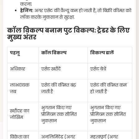
करना.
हेजिंग:
अगर एसेट की वैल्यू कम हो जाती है, तो बिक्री कीमत को
वर
लॉक करके नुकसान से सुरक्षा.
कॉल विकल्प बनाम पुट विकल्प: ट्रेडर के लिए
3
मुख्य अंतर
पूर
पहलू
कॉल विकल्प
विकल्प डालें
1
अधिकार
एसेट खरीदें
एसेट बेचें
1
लाभदायक
एसेट की कीमत बढ़
एसेट की कीमत कम
जब
जाती है
हो जाती है
1
भुगतान किए गए
भुगतान किए गए
अं
खरीदार का
प्रीमियम तक सीमित
प्रीमियम तक सीमित
जोखिम
नुकसान
नुकसान
1
विक्रेता का
अनलिमिटेड (अगर
महत्वपूर्ण (अगर