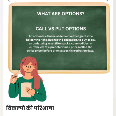
evi
xt
ou
s
प्
विकल्पों की परिभाषा
विक