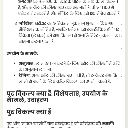
अगर आपके पास ₹100 की स्ट्राइक प्राइस के साथ कॉल विकल्प
ट्
है, और मार्केट की कीमत ₹120 तक बढ़ जाती है, तो आप ₹100 में
एसेट खरीद सकते हैं और प्रॉफिट के लिए इसे ₹120 में बेच सकते हैं.
163
जोखिम:
खरीदार का अधिकतम नुकसान भुगतान किए गए
ट्य
प्रीमियम तक सीमित है, जबकि एसेट प्राइस स्काईरॉकेट होने पर
सट्
विक्रेता (लेखक) को संभावित रूप से अनलिमिटेड नुकसान का
कीम
सामना करना पड़ता है.
जिस
जोख
उपयोग के मामले:
अर
अनुमान:
लाभ उत्पन्न करने के लिए एसेट की कीमतों में वृद्धि
का अनुमान लगाना.
समक
हेजिंग:
अगर एसेट की कीमत बढ़ जाती है, तो इन्वेस्टर संभावित
रखी
लाभों से बचने के लिए कॉल विकल्प का उपयोग करते हैं.
पुट विकल्प क्या हैं: विशेषताएं, उपयोग के
मामले, उदाहरण
पुट विकल्प क्या हैं
पुट ऑप्शन एक फाइनेंशियल कॉन्ट्रैक्ट है जो कॉन्ट्रैक्ट की समाप्ति