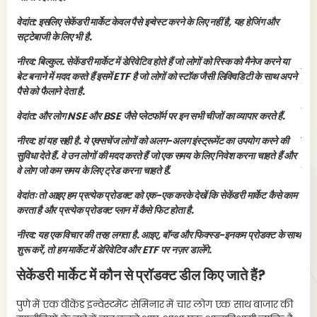
इन्
वेदांत: इसलिए सेकेंडरी मार्केट केवल पैसे इन्वेस्ट करने के लिए नहीं है, यह हेजिंग और
यह 
सट्टेबाजी के लिए भी है.
विच
रिव
नीरव: बिल्कुल. सेकेंडरी मार्केट में डेरिवेटिव होते हैं जो लोगों को रिस्क को मैनेज करने या
रहत
बेट बनाने में मदद करते हैं इसमें ETF है जो लोगों को स्टॉक जैसी लिक्विडिटी के साथ अपने
टर्
पैसे को फैलाने देता है.
जब 
वेदांत: और लोग NSE और BSE जैसे प्लेटफॉर्म पर इन सभी चीजों का व्यापार करते हैं.
शेय
नीरव: हां यह सही है. ये एक्सचेंज लोगों को अलग-अलग इंस्ट्रूमेंट का उपयोग करने की
इक्
सुविधा देते हैं. वे उन लोगों की मदद करते हैं जो एक समय के लिए निवेश करना चाहते हैं और
साब
वे लोग जो कम समय के लिए ट्रेड करना चाहते हैं.
के 
या 
वेदांतः तो आइए हम प्रत्येक प्रोडक्ट को एक-एक करके देखें कि सेकेंडरी मार्केट कैसे काम
करता है और प्रत्येक प्रोडक्ट प्लान में कैसे फिट होता है.
नीरव: यह एक विचार की तरह लगता है. आइए, बॉन्ड और फिक्स्ड-इनकम प्रोडक्ट के साथ
शुरू करें, तो हम मार्केट में डेरिवेटिव और ETF पर नज़र डालेंगे.
सेकेंडरी मार्केट में कौन से प्रॉडक्ट डील किए जाते हैं?
पुणे में एक वीकेंड इन्वेस्टमेंट सेमिनार में चार लोग एक साथ बाजार की