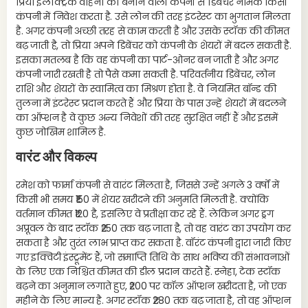
प्रिया इलेक्ट्रिक वाहनों को बनाने वाली कंपनी से डिबेंचर नामक किसी
कंपनी में निवेश करता है. उसे लोन की तरह इंटरेस्ट का भुगतान मिलता
है. अगर कंपनी अच्छी तरह से काम करती है और उसके स्टॉक की कीमत
बढ़ जाती है, तो प्रिया अपने डिबेंचर को कंपनी के शेयरों में बदल सकती है.
इसका मतलब है कि वह कंपनी का पार्ट-ओनर बन जाती है और अगर
कंपनी जारी रखती है तो पैसे कमा सकती है. परिवर्तनीय डिबेंचर, लोन
राशि और शेयरों के स्वामित्व का मिश्रण होता है. वे नियमित बॉन्ड की
तुलना में इंटरेस्ट प्रदान करते हैं और प्रिया के पास उन्हें शेयरों में बदलने
का ऑप्शन है वे कुछ अन्य निवेशों की तरह सुरक्षित नहीं हैं और इसमें
कुछ जोखिम शामिल है.
वारंट और विकल्प
रमेश को फार्मा कंपनी से वारंट मिलता है, जिससे उन्हें अगले 3 वर्षों में
किसी भी समय ₹150 में शेयर खरीदने की अनुमति मिलती है. क्योंकि
वर्तमान कीमत ₹120 है, इसलिए वे प्रतीक्षा कर रहे हैं. लेकिन अगर ड्रग
अप्रूवल के बाद स्टॉक ₹250 तक बढ़ जाता है, तो वह वारंट का उपयोग कर
सकता है और तुरंत लाभ प्राप्त कर सकता है. वॉरंट कंपनी द्वारा जारी किए
गए इक्विटी इंस्ट्रूमेंट हैं, जो समाप्ति तिथि के साथ भविष्य की संभावनाओं
के लिए एक निश्चित कीमत की डील प्रदान करते हैं. स्नेहा, टेक स्टॉक
बढ़ने का अनुमान लगाते हुए, ₹200 पर कॉल ऑप्शन खरीदता है, जो एक
महीने के लिए मान्य है. अगर स्टॉक ₹280 तक बढ़ जाता है, तो वह ऑप्शन