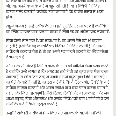
रणनीतियों के बारे में बात करने आए. आशा एक आत्मविश्वासी व्यक्ति है
और वह अपने काम के बारे में बहुत सोचती है. वह इक्विटी में निवेश
हाल
करना पसंद करती है क्योंकि उन्हें लगता है कि वे लंबे समय में अच्छे
उच्च
होंगे.
हाल
राहुल अलग हैं, उन्हें स्टॉक के साथ इसे सुरक्षित रखना पसंद है क्योंकि
होग
वह स्थिर इनकम प्राप्त करना चाहता है जिस पर वह भरोसा कर सकता है.
से 
नुक
प्रिया दोनों में से एक है, वह सावधान है. वह अपने पैसे को भी बढ़ाना
का 
चाहती है, इसलिए वह कन्वर्टिबल डिबेंचर में निवेश करती है और अगर
में
मार्केट में बदलाव होता है, तो वह अपने प्लान को बदलने के लिए हमेशा
तैयार रहती है.
रमेश एक गो-गेटर है जिसे वे वारंट के साथ बड़े जोखिम लेना पसंद करते
हैं क्योंकि उन्हें लगता है कि अगर वह सही है तो वह बहुत सारा पैसा कमा
सकता है. ये लोग जिस तरह से उनके बारे में बहुत कुछ निवेश करते हैं,
वह पैसे के बारे में नहीं है, यह इस बारे में है कि वे रिस्क और रिवॉर्ड के बारे
में कैसे महसूस करते हैं और अपने निवेश से वे क्या प्राप्त करना चाहते हैं,
यह उनके लिए महत्वपूर्ण है, जैसे रिस्क, रिवॉर्ड और महत्वाकांक्षा और जब
आशा, राहुल, प्रिया और रमेश और उनके निवेश की बात आती है तो वे इन
चीज़ों के बारे में कैसे महसूस करते हैं.
उन्होंने सेकेंडरी मार्केट में डील किए गए प्रोडक्ट के बारे में चर्चा की: –