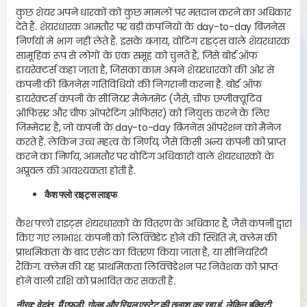
कुछ शेयर अपने धारकों को कुछ मामलों पर मतदान करने का अधिकार
देते हैं. शेयरधारक आमतौर पर बड़ी कंपनियों के day-to-day बिज़नेस
निर्णयों में भाग नहीं लेते हैं. इसके बजाय, वोटिंग राइट्स वाले शेयरधारक
सामूहिक रूप से लोगों के एक समूह को चुनते हैं, जिसे बोर्ड ऑफ
डायरेक्टर्स कहा जाता है, जिसका काम अपने शेयरधारकों की ओर से
कंपनी की बिज़नेस गतिविधियों की निगरानी करना है. बोर्ड ऑफ
डायरेक्टर्स कंपनी के सीनियर मैनेजमेंट (जैसे, चीफ एग्जीक्यूटिव
ऑफिसर और चीफ ऑपरेटिंग ऑफिसर) को नियुक्त करने के लिए
जिम्मेदार है, जो कंपनी के day-to-day बिज़नेस ऑपरेशन को मैनेज
करते हैं. लेकिन उच्च महत्व के निर्णय, जैसे किसी अन्य कंपनी को प्राप्त
करने का निर्णय, आमतौर पर वोटिंग अधिकारों वाले शेयरधारकों के
अप्रूवल की आवश्यकता होती है.
कैश फ्लो राइट्स लाइफ
कैश फ्लो राइट्स शेयरधारकों के वितरण के अधिकार हैं, जैसे कंपनी द्वारा
किए गए लाभांश. कंपनी को लिक्विडेट होने की स्थिति में, क्लेम की
प्राथमिकता के बाद एसेट का वितरण किया जाता है, या सीनियरिटी
रैंकिंग. क्लेम की यह प्राथमिकता लिक्विडेशन पर निवेशक को प्राप्त
होने वाली राशि को प्रभावित कर सकती है.
नीरव: वेदांत, मैं एफडी, गोल्ड और रियल एस्टेट की तलाश कर रहा हूं, लेकिन इक्विटी