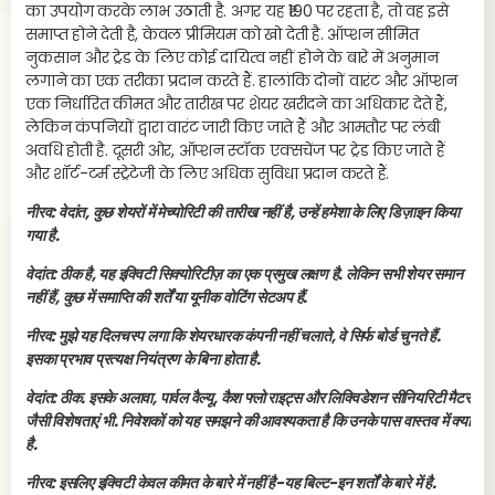
का उपयोग करके लाभ उठाती है. अगर यह ₹190 पर रहता है, तो वह इसे
समाप्त होने देती है, केवल प्रीमियम को खो देती है. ऑप्शन सीमित
नुकसान और ट्रेड के लिए कोई दायित्व नहीं होने के बारे में अनुमान
लगाने का एक तरीका प्रदान करते हैं. हालांकि दोनों वारंट और ऑप्शन
एक निर्धारित कीमत और तारीख पर शेयर खरीदने का अधिकार देते हैं,
लेकिन कंपनियों द्वारा वारंट जारी किए जाते हैं और आमतौर पर लंबी
अवधि होती है. दूसरी ओर, ऑप्शन स्टॉक एक्सचेंज पर ट्रेड किए जाते हैं
और शॉर्ट-टर्म स्ट्रेटेजी के लिए अधिक सुविधा प्रदान करते हैं.
नीरव: वेदांत, कुछ शेयरों में मेच्योरिटी की तारीख नहीं है, उन्हें हमेशा के लिए डिज़ाइन किया
गया है.
वेदांत: ठीक है, यह इक्विटी सिक्योरिटीज़ का एक प्रमुख लक्षण है. लेकिन सभी शेयर समान
नहीं हैं, कुछ में समाप्ति की शर्तें या यूनीक वोटिंग सेटअप हैं.
नीरव: मुझे यह दिलचस्प लगा कि शेयरधारक कंपनी नहीं चलाते, वे सिर्फ बोर्ड चुनते हैं.
इसका प्रभाव प्रत्यक्ष नियंत्रण के बिना होता है.
वेदांत: ठीक. इसके अलावा, पार्वल वैल्यू, कैश फ्लो राइट्स और लिक्विडेशन सीनियरिटी मैटर
जैसी विशेषताएं भी. निवेशकों को यह समझने की आवश्यकता है कि उनके पास वास्तव में क्या
है.
नीरव: इसलिए इक्विटी केवल कीमत के बारे में नहीं है-यह बिल्ट-इन शर्तों के बारे में है.