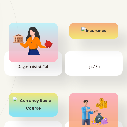
वैल्यूएशन मेथोडोलॉजी
इंश्योरेंस