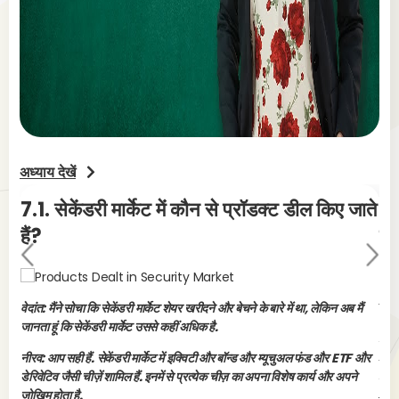
अध्याय देखें
7.1. सेकेंडरी मार्केट में कौन से प्रॉडक्ट डील किए जाते
7.
हैं?
कर
Pr
Ne
evi
xt
वेदांत: मैंने सोचा कि सेकेंडरी मार्केट शेयर खरीदने और बेचने के बारे में था, लेकिन अब मैं
ou
मान
जानता हूं कि सेकेंडरी मार्केट उससे कहीं अधिक है.
₹2,
s
से ज
नीरव: आप सही हैं. सेकेंडरी मार्केट में इक्विटी और बॉन्ड और म्यूचुअल फंड और ETF और
करन
डेरिवेटिव जैसी चीज़ें शामिल हैं. इनमें से प्रत्येक चीज़ का अपना विशेष कार्य और अपने
से 
जोखिम होता है.