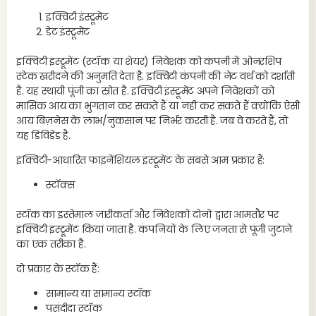
नीरव
इक्विटी इंस्ट्रूमेंट
वह क
डेट इंस्ट्रूमेंट
वेदा
सट्ट
इक्विटी इंस्ट्रूमेंट (स्टॉक या शेयर) निवेशक को कंपनी में ओनरशिप
स्टेक खरीदने की अनुमति देता है. इक्विटी कंपनी की नेट वर्थ को दर्शाती
नीरव
है. यह स्थायी पूंजी का स्रोत है. इक्विटी इंस्ट्रूमेंट अपने निवेशकों को
मासिक आय का भुगतान कर सकते हैं या नहीं कर सकते हैं क्योंकि ऐसी
वेदां
आय बिज़नेस के लाभ/नुकसान पर निर्भर करती है. जब वे करते हैं, तो
भावन
यह डिविडेंड है.
नीरव
इक्विटी-आधारित फाइनेंशियल इंस्ट्रूमेंट के सबसे आम प्रकार हैं:
वेदा
स्टॉक्स
करते 
नीरव
स्टॉक का इस्तेमाल जारीकर्ता और निवेशकों दोनों द्वारा आमतौर पर
इक्विटी इंस्ट्रूमेंट किया जाता है. कंपनियों के लिए जनता से पूंजी जुटाने
वेदा
का एक तरीका है.
दो प्रकार के स्टॉक हैं:
सामान्य या सामान्य स्टॉक
पसंदीदा स्टॉक