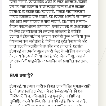
किया जाता है. व्यावहारिक शब्दों में, लेंडर अक्सर उधारकर्ता
को फंड जारी करने से पहले स्वीकृत लोन राशि से एडवांस
ईएमआई के बराबर राशि काटता है, जिसके परिणामस्वरूप
निवल डिस्बर्सल कम होता है. यह स्ट्रक्चर आमतौर पर पर्सनल
और ऑटो लोन प्रोडक्ट में पाया जाता है, विशेष रूप से नॉन-
बैंकिंग फाइनेंशियल कंपनियों (एनबीएफसी) में. उधारकर्ताओं
के लिए इस व्यवस्था को समझना आवश्यक है क्योंकि
एडवांस में ईएमआई का भुगतान करने से कुल अवधि या कुल
देय ब्याज़ कम नहीं होता है, लेकिन यह तुरंत कैश फ्लो और
प्राप्त वास्तविक राशि को प्रभावित कर सकता है. एडवांस
ईएमआई का उपयोग मुख्य रूप से लेंडर के जोखिम कम करने
के उपाय के रूप में किया जाता है और लोन की शुरुआत में
उधारकर्ता की फाइनेंशियल प्लानिंग को प्रभावित कर सकता
है.
EMI क्या है?
ईएमआई, या समान मासिक किश्त, एक निश्चित भुगतान राशि
है, जो उधारकर्ता द्वारा लेंडर को हर कैलेंडर महीने की एक
निर्दिष्ट तिथि पर की जाती है. यह पुनर्भुगतान विधि यह
सुनिश्चित करने के लिए डिज़ाइन की गई है कि ब्याज़ सहित