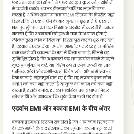
फंड उधारकर्ता को सौंपने से पहले स्वीकृत कुल लोन राशि में
से कटौती करके अक्सर ईएमआई राशि पर सहमति प्राप्त
करता है. अधिक सामान्य बकाया EMI सिस्टम के विपरीत, जहां
डिस्बर्समेंट से एक महीने के बाद भुगतान शुरू होते हैं, एडवांस
EMI पुनर्भुगतान का एक हिस्सा आउटसेट में बदलती है. इसका
मतलब है कि उधारकर्ता को हाथ में कम कैश प्राप्त होता है,
लेकिन तुरंत लोन दायित्व का हिस्सा पूरा करना शुरू कर देता
है. एडवांस ईएमआई का उपयोग आमतौर पर लेंडर द्वारा जोखिम
कम करने की व्यवस्था के रूप में किया जाता है, जिससे यह
सुनिश्चित होता है कि उधारकर्ता फंड का उपयोग करने से पहले
कुछ पुनर्भुगतान करें. यह विशेष रूप से एनबीएफसी के साथ,
पर्सनल, ऑटो और कभी-कभी विशेष लोन ऑफर में अक्सर
देखा जाता है. महत्वपूर्ण बात यह है कि यह स्ट्रक्चर कुल लोन
अवधि को कम नहीं करता है या कुल देय ब्याज़ को कम नहीं
करता है; इसके बजाय, इसका प्राथमिक प्रभाव प्राप्त निवल
लोन राशि और उधारकर्ता के तुरंत कैश फ्लो पर होता है.
एडवांस EMI और बकाया EMI के बीच अंतर
बकाया ईएमआई सिस्टम तब होता है जब आप लोन डिस्बर्समेंट
के एक महीने के बाद ईएमआई का भुगतान करना शुरू करते