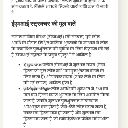
हैं. दूसरी ओर, एडवांस ईएमआई सिस्टम शुरुआती भुगतान की
मांग करता है, जिससे आपको मिलने वाली राशि कम हो जाती
है.
ईएमआई स्ट्रक्चर की मूल बातें
समान मासिक किश्त (ईएमआई) की संरचना, पूरी लोन
अवधि के दौरान निश्चित मासिक भुगतानों के माध्यम से लोन
के व्यवस्थित पुनर्भुगतान की सुविधा के लिए डिज़ाइन की गई
है. ईएमआई स्ट्रक्चर के प्रमुख पहलुओं में शामिल हैं:
दो मुख्य घटक:
प्रत्येक ईएमआई में मूलधन घटक (ऐसा
हिस्सा जो मूल लोन राशि का पुनर्भुगतान करने के
लिए जाता है) और ब्याज घटक (उधार लेने के लिए
की गई लागत) शामिल होता है.
एमोर्टाइज़ेशन सिद्धांत:
लोन अवधि की शुरुआत में, EMI का
एक बड़ा हिस्सा ब्याज भुगतान के लिए आवंटित किया
जाता है, जबकि मूलधन पुनर्भुगतान में योगदान
अपेक्षाकृत कम होता है. जैसे-जैसे लोन बढ़ता जाता है,
ब्याज का हिस्सा कम हो जाता है और मूलधन का
हिस्सा बढ़ जाता है, जो एमोर्टाइज़ेशन प्रोसेस को दर्शाता
है.