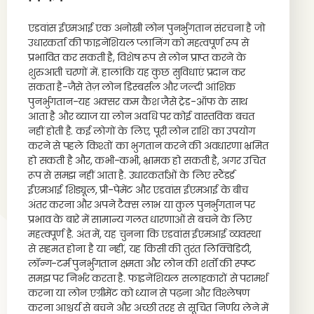
एडवांस ईएमआई एक अनोखी लोन पुनर्भुगतान संरचना है जो
उधारकर्ता की फाइनेंशियल प्लानिंग को महत्वपूर्ण रूप से
प्रभावित कर सकती है, विशेष रूप से लोन प्राप्त करने के
शुरुआती चरणों में. हालांकि यह कुछ सुविधाएं प्रदान कर
सकता है-जैसे तेज़ लोन डिस्बर्सल और जल्दी आंशिक
पुनर्भुगतान-यह अक्सर कम कैश जैसे ट्रेड-ऑफ के साथ
आता है और ब्याज या लोन अवधि पर कोई वास्तविक बचत
नहीं होती है. कई लोगों के लिए, पूरी लोन राशि का उपयोग
करने से पहले किश्तों का भुगतान करने की अवधारणा भ्रमित
हो सकती है और, कभी-कभी, भ्रामक हो सकती है, अगर उचित
रूप से समझ नहीं आता है. उधारकर्ताओं के लिए स्टैंडर्ड
ईएमआई शिड्यूल, प्री-पेमेंट और एडवांस ईएमआई के बीच
अंतर करना और अपने टैक्स लाभ या कुल पुनर्भुगतान पर
प्रभाव के बारे में सामान्य गलत धारणाओं से बचने के लिए
महत्वपूर्ण है. अंत में, यह चुनना कि एडवांस ईएमआई व्यवस्था
से सहमत होना है या नहीं, यह किसी की तुरंत लिक्विडिटी,
लॉन्ग-टर्म पुनर्भुगतान क्षमता और लोन की शर्तों की स्पष्ट
समझ पर निर्भर करता है. फाइनेंशियल सलाहकारों से परामर्श
करना या लोन एग्रीमेंट को ध्यान से पढ़ना और विश्लेषण
करना आश्चर्य से बचने और अच्छी तरह से सूचित निर्णय लेने में