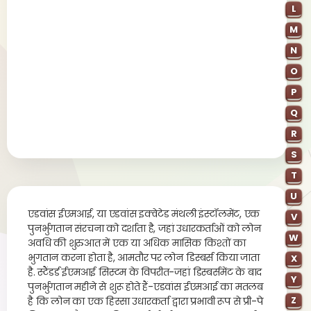
L
M
N
O
P
Q
R
S
T
U
एडवांस ईएमआई, या एडवांस इक्वेटेड मंथली इंस्टॉलमेंट, एक
V
पुनर्भुगतान संरचना को दर्शाता है, जहां उधारकर्ताओं को लोन
W
अवधि की शुरुआत में एक या अधिक मासिक किश्तों का
भुगतान करना होता है, आमतौर पर लोन डिस्बर्स किया जाता
X
है. स्टैंडर्ड ईएमआई सिस्टम के विपरीत-जहां डिस्बर्समेंट के बाद
Y
पुनर्भुगतान महीने से शुरू होते हैं-एडवांस ईएमआई का मतलब
Z
है कि लोन का एक हिस्सा उधारकर्ता द्वारा प्रभावी रूप से प्री-पे