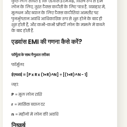
कुछ लोग सोचते हैं कि एडवांस ईएमआई, विशेष रूप से होम
लोन के लिए, तुरंत टैक्स कटौती के लिए पात्र है. व्यवहार में,
मूलधन और ब्याज के लिए टैक्स कटौतियां आमतौर पर
पुनर्भुगतान अवधि आधिकारिक रूप से शुरू होने के बाद ही
शुरू होती हैं, और कभी-कभी प्रॉपर्टी लोन के मामले में कब्जे
के बाद होती हैं.
एडवांस EMI की गणना कैसे करें?
फॉर्मूला के साथ मैनुअल तरीका
फॉर्मूला:
ईएमआई = [P x R x (1+R)^N] ÷ [(1+R)^N - 1]
जहां:
P
= मूल लोन राशि
r
= मासिक ब्याज दर
n
= महीनों में लोन की अवधि
निष्कर्ष