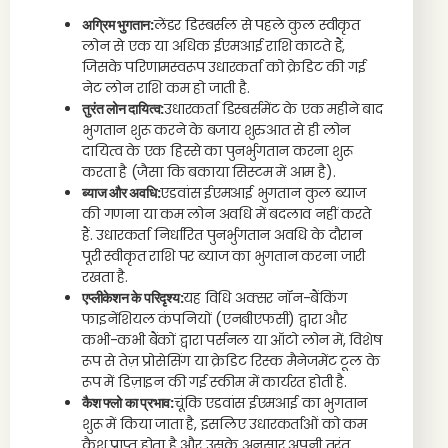
अग्रिम भुगतान:
लेंडर डिस्बर्सल से पहले कुल स्वीकृत
लोन से एक या अधिक ईएमआई राशि काटते हैं,
जिसके परिणामस्वरूप उधारकर्ता को क्रेडिट की गई
नेट लोन राशि कम हो जाती है.
तुरंत लोन दायित्व:
उधारकर्ता डिस्बर्समेंट के एक महीने बाद
भुगतान शुरू करने के बजाय शुरुआत से ही लोन
दायित्व के एक हिस्से का पुनर्भुगतान करना शुरू
करता है (जैसा कि बकाया सिस्टम में आम है).
ब्याज और अवधि:
एडवांस ईएमआई भुगतान कुल ब्याज
की गणना या कम लोन अवधि में बदलाव नहीं करते
हैं. उधारकर्ता निर्धारित पुनर्भुगतान अवधि के दौरान
पूरी स्वीकृत राशि पर ब्याज का भुगतान करना जारी
रखता है.
एप्लीकेशन के परिदृश्य:
यह विधि अक्सर नॉन-बैंकिंग
फाइनेंशियल कंपनियों (एनबीएफसी) द्वारा और
कभी-कभी बैंकों द्वारा पर्सनल या ऑटो लोन में, विशेष
रूप से तेज़ प्रोसेसिंग या क्रेडिट रिस्क मैनेजमेंट टूल के
रूप में डिज़ाइन की गई स्कीम में कार्यरत होती है.
कैश फ्लो का प्रभाव:
चूंकि एडवांस ईएमआई का भुगतान
शुरू में किया जाता है, इसलिए उधारकर्ताओं को कम
कैश प्राप्त होता है और उसके अनुसार अपनी तुरंत