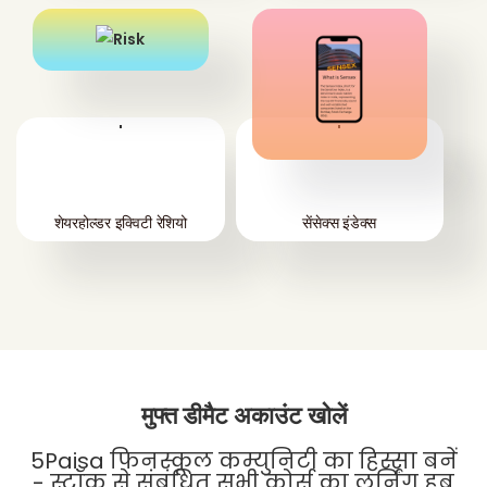
'
'
शेयरहोल्डर इक्विटी रेशियो
सेंसेक्स इंडेक्स
मुफ्त डीमैट अकाउंट खोलें
5Paisa फिनस्कूल कम्युनिटी का हिस्सा बनें
- स्टॉक से संबंधित सभी कोर्स का लर्निंग हब