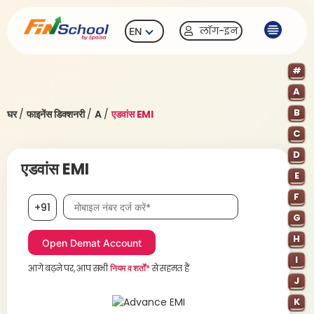
लॉग-इन
EN
#
A
B
घर
/
फाइनेंस डिक्शनरी
/
A
/
एडवांस EMI
C
D
एडवांस EMI
E
F
मोबाइल नंबर आवश्यक है
+91
G
H
I
आगे बढ़ने पर, आप सभी
नियम व शर्तों*
से सहमत हैं
J
K