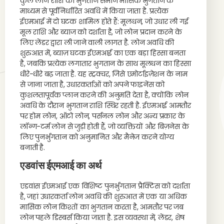
कुल लोन राशि का भुगतान समान मासिक भुगतान के
माध्यम से पूर्वनिर्धारित अवधि में किया जाता है. प्रत्येक
ईएमआई में दो घटक शामिल होते हैं: मूलधन, जो उधार ली गई
मूल राशि और ब्याज को दर्शाता है, जो लोन प्रदान करने के
लिए लेंडर द्वारा ली जाने वाली लागत है. लोन अवधि की
शुरुआत में, ब्याज़ घटक ईएमआई का एक बड़ा हिस्सा बनता
है, जबकि प्रत्येक लगातार भुगतान के साथ मूलधन का हिस्सा
धीरे-धीरे बढ़ जाता है. यह स्ट्रक्चर, जिसे एमोर्टाइज़ेशन के नाम
से जाना जाता है, उधारकर्ताओं को अपने फाइनेंस को
कुशलतापूर्वक प्लान करने की अनुमति देता है, क्योंकि लोन
अवधि के दौरान भुगतान राशि स्थिर रहती है. ईएमआई आमतौर
पर होम लोन, ऑटो लोन, पर्सनल लोन और अन्य प्रकार के
लॉन्ग-टर्म लोन से जुड़ी होती हैं, जो व्यक्तियों और बिज़नेस के
लिए पुनर्भुगतान को अनुमानित और मैनेज करने योग्य
बनाती है.
एडवांस ईएमआई का अर्थ
एडवांस ईएमआई एक विशिष्ट पुनर्भुगतान प्रैक्टिस को दर्शाता
है, जहां उधारकर्ता लोन अवधि की शुरुआत में एक या अधिक
मासिक लोन किश्तों का भुगतान करता है, आमतौर पर जब
लोन पहले डिस्बर्स किया जाता है. इस व्यवस्था में, लेंडर, शेष