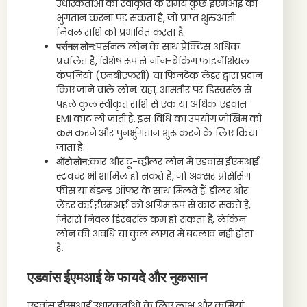
उधारकर्ताओं को स्वीकृति के समय कुछ ईएमआई का
भुगतान करना पड़ सकता है, जो प्राप्त शुरुआती
निवल राशि को प्रभावित करता है.
पर्सनल लोन:
पर्सनल लोन के साथ प्रैक्टिस अधिक
प्रचलित है, विशेष रूप से नॉन-बैंकिंग फाइनेंशियल
कंपनियों (एनबीएफसी) या फिनटेक लेंडर द्वारा प्रदान
किए जाने वाले लोन. यहां, आमतौर पर डिस्बर्सल से
पहले कुल स्वीकृत राशि से एक या अधिक एडवांस
EMI काट ली जाती है. इस विधि का उपयोग जोखिम को
कम करने और पुनर्भुगतान शुरू करने के लिए किया
जाता है.
ऑटो लोन:
कार और टू-व्हीलर लोन में एडवांस ईएमआई
स्ट्रक्चर भी शामिल हो सकते हैं, जो अक्सर प्रोसेसिंग
फीस या बंडल्ड ऑफर के साथ मिलते हैं. डीलर और
लेंडर कई ईएमआई को अग्रिम रूप से काट सकते हैं,
जिससे निवल डिस्बर्सल कम हो सकता है, लेकिन
लोन की अवधि या कुल लागत में बदलाव नहीं होता
है.
एडवांस ईएमआई के फायदे और नुकसान
एडवांस ईएमआई उधारकर्ताओं के लिए लाभ और कमियां