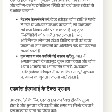
एडवांस ईएमआई का भुगतान सीधे उधारकर्ता की शॉर्ट-टर्म
और लॉन्ग-टर्म फाइनेंशियल स्थिति को कई प्रमुख तरीकों से
प्रभावित करता है:
नेट लोन डिस्बर्सल में कमी:
लेंडर स्वीकृत लोन राशि से पहले
से एक या अधिक ईएमआई काटता है, जो उधारकर्ता
को कम निवल राशि प्रदान करता है. यह तुरंत
लिक्विडिटी को प्रभावित कर सकता है, अगर
ओरिजिनल लोन का उद्देश्य विशिष्ट खर्चों को कवर
करना था, तो उधारकर्ता को अतिरिक्त फंड की व्यवस्था
करनी पड़ती है.
कुल ब्याज या लोन अवधि में कोई बदलाव नहीं:
शुरूआत में
भुगतान करने के बावजूद, कुल ब्याज देयता और लोन
अवधि आमतौर पर अपरिवर्तित रहती है. उधारकर्ता
एमॉर्टाइज़ेशन शिड्यूल में गणना किए गए पूरे मूलधन
पर ब्याज का भुगतान करना जारी रखता है.
एडवांस ईएमआई के टैक्स प्रभाव
उधारकर्ताओं के लिए एडवांस EMI का टैक्स ट्रीटमेंट सूक्ष्म
होता है और भुगतान की प्रकृति और समय पर निर्भर करता है.
इन महत्वपूर्ण बातों पर विचार करें: