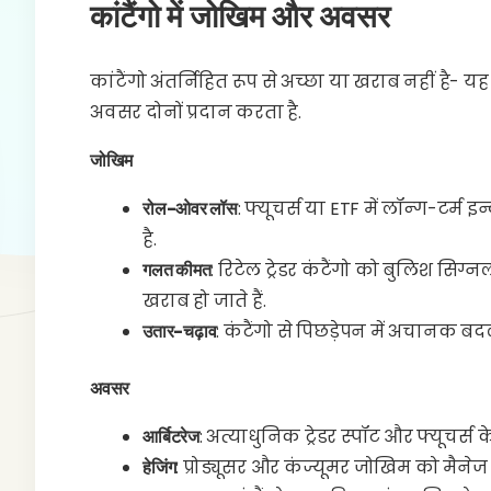
कांटैंगो में जोखिम और अवसर
कांटैंगो अंतर्निहित रूप से अच्छा या खराब नहीं है
अवसर दोनों प्रदान करता है.
जोखिम
रोल-ओवर लॉस
: फ्यूचर्स या ETF में लॉन्ग-टर
है.
गलत कीमत
: रिटेल ट्रेडर कंटैंगो को बुलिश सिग्
खराब हो जाते हैं.
उतार-चढ़ाव
: कंटैंगो से पिछड़ेपन में अचानक बद
अवसर
आर्बिटरेज
: अत्याधुनिक ट्रेडर स्पॉट और फ्यूचर्
हेजिंग
: प्रोड्यूसर और कंज्यूमर जोखिम को मैन