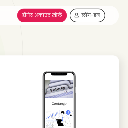
डीमैट अकाउंट खोलें
लॉग-इन