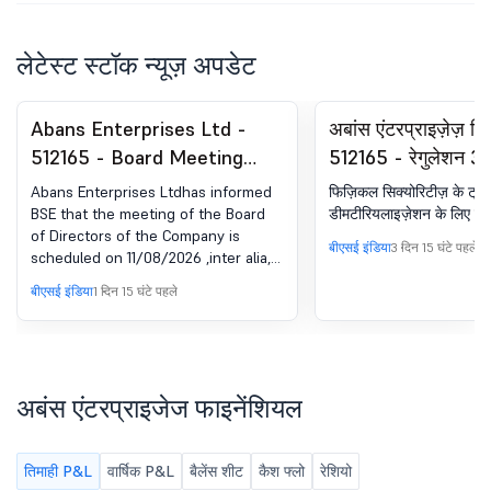
लेटेस्ट स्टॉक न्यूज़ अपडेट
Abans Enterprises Ltd -
अबांस एंटरप्राइज़ेज़ लि
512165 - Board Meeting
512165 - रेगुलेशन 3
Intimation for Board
तहत घोषणा - न्यूज़पेपर
Abans Enterprises Ltdhas informed
फिज़िकल सिक्योरिटीज़ के ट्र
Meeting Intimation For
BSE that the meeting of the Board
डीमटीरियलाइज़ेशन के लिए विशे
of Directors of the Company is
Consideration And Approval
बीएसई इंडिया
3 दिन 15 घंटे पहले
scheduled on 11/08/2026 ,inter alia,
Of Unaudited Financial
to consider and approve Unaudited
बीएसई इंडिया
1 दिन 15 घंटे पहले
Results
Financial Results (Standalone and
Consolidated) of the Company for
the quarter ended June 30, 2026
along with the Limited Review
Report issued by Statutory Auditor
अबंस एंटरप्राइजेज फाइनेंशियल
तिमाही P&L
वार्षिक P&L
बैलेंस शीट
कैश फ्लो
रेशियो