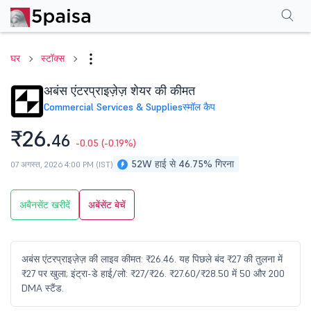
परफॉर्मेंस
फाइनेंशियल्स
तकनीकी
इवेंट
शेयरहोल्डिंग पैटर्न
अन्य
सामान्य प्रश्न
घर
स्टॉक्स
अबंस एंटरप्राइज़ेज़ शेयर की कीमत
Commercial Services & Supplies
स्मॉल कैप
₹26.
46
-0.05
(-0.19%)
52W हाई से 46.75% गिरना
07 अगस्त, 2026 4:00 PM (IST)
अबैनसेंट खरीदें
अबेंसेंट बेचें
अबंस एंटरप्राइज़ेज़ की लाइव कीमत: ₹26.46. यह पिछले बंद ₹27 की तुलना में
₹27 पर खुला; इंट्रा-डे हाई/लो: ₹27/₹26. ₹27.60/₹28.50 में 50 और 200
DMA स्टैंड.