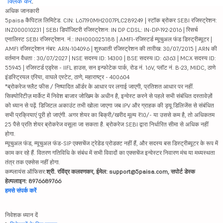
क्लिक करें
.
अधिक जानकारी
5paisa कैपिटल लिमिटेड. CIN: L67190MH2007PLC289249 | स्टॉक ब्रोकर SEBI रजिस्ट्रेशन:
INZ000010231 | SEBI डिपॉजिटरी रजिस्ट्रेशन: IN DP CDSL: IN-DP-192-2016 | रिसर्च
एनालिस्ट SEBI रजिस्ट्रेशन. नं.: INH000025188 | AMFI-रजिस्टर्ड म्यूचुअल फंड डिस्ट्रीब्यूटर |
AMFI रजिस्ट्रेशन नंबर: ARN-104096 | शुरुआती रजिस्ट्रेशन की तारीख: 30/07/2015 | ARN की
वर्तमान वैधता : 30/07/2027 | NSE सदस्य ID: 14300 | BSE सदस्य ID: 6363 | MCX सदस्य ID:
55945 | रजिस्टर्ड एड्रेस - IIFL हाउस, सन इन्फोटेक पार्क, रोड नं. 16V, प्लॉट नं. B-23, MIDC, ठाणे
इंडस्ट्रियल एरिया, वाघले एस्टेट, ठाणे, महाराष्ट्र - 400604
*ब्रोकरेज फ्लैट फीस / निष्पादित ऑर्डर के आधार पर लगाई जाएगी, प्रतिशत आधार पर नहीं.
सिक्योरिटीज़ मार्केट में निवेश बाजार जोखिम के अधीन है, इन्वेस्ट करने से पहले सभी संबंधित दस्तावेज़ों
को ध्यान से पढ़ें. डिजिटल अकाउंट तभी खोला जाएगा जब IPV और ग्राहक की ड्यू डिलिजेंस से संबंधित
सभी प्रक्रियाएं पूरी हो जाएंगी. अगर शेयर का बिक्री/खरीद मूल्य ₹10/- या उससे कम है, तो अधिकतम
25 पैसे प्रति शेयर ब्रोकरेज वसूला जा सकता है. ब्रोकरेज SEBI द्वारा निर्धारित सीमा से अधिक नहीं
होगा.
म्यूचुअल फंड, म्यूचुअल फंड-SIP एक्सचेंज ट्रेडेड प्रोडक्ट नहीं हैं, और सदस्य बस डिस्ट्रीब्यूटर के रूप में
काम कर रहे हैं. वितरण गतिविधि के संबंध में सभी विवादों का एक्सचेंज इन्वेस्टर निवारण मंच या मध्यस्थता
तंत्र तक एक्सेस नहीं होगा.
कम्प्लायंस ऑफिसर:
श्री. रविंद्र कलवणकर, ईमेल: support@5paisa.com, सपोर्ट डेस्क
हेल्पलाइन: 8976689766
हमसे संपर्क करें
निवेशक ध्यान दें