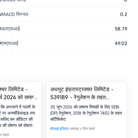
6
MACD सिग्नल
0.2
9
आरएसआई
58.79
9
एमएफआई
49.02
क्चर लिमिटेड -
अधभुट इंफ्रास्ट्रक्चर लिमिटेड -
्च 2026 को समाप्त
539189 - रेगुलेशन के तहत
्ष के लिए अन-
कम्प्लायंस-सर्टिफिकेट. SEBI (DP)
 कि अनजाने में गलती के
30 जून 2026 को समाप्त तिमाही के लिए SEBI
ाथ ऑडिट रिपोर्ट
विनियम, 2018 का 74(5)
्ट पर अनमॉडिफाइड राय
(DP) रेगुलेशन, 2018 के रेगुलेशन 74(5) के तहत
. इसलिए हम ऑडिटर की
सर्टिफिकेट
ाय की घोषणा को दोबारा
बीएसई इंडिया
3 सप्ताह 6 दिन पहले
िन पहले