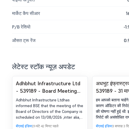
मार्केट कैप सीआर
1
P/B रेशियो
-1.
औसत ट्रू रेंज
0.
लेटेस्ट स्टॉक न्यूज़ अपडेट
Adhbhut Infrastructure Ltd
अधभुट इंफ्रास्ट्र
- 539189 - Board Meeting
539189 - 31 मार
Intimation for Un-Audited
हुए फाइनेंशियल वर
Adhbhut Infrastructure Ltdhas
हम आपको बताना चाहेंगे
Financial Results For The
संशोधित राय के स
informed BSE that the meeting of the
कारण ऑडिटर की रिपोर
Board of Directors of the Company is
की घोषणा नहीं हुई थी
Quarter Ended 30Th June
की घोषणा
scheduled on 13/08/2026 ,inter alia,
रिपोर्ट की असंशोधित र
2026.
to consider and approve Un-Audited
प्रस्तुत कर रहे हैं
बीएसई इंडिया
21 घंटे 42 मिनट पहले
बीएसई इंडिया
3 सप्ताह 3 द
Financial Results For The Quarter