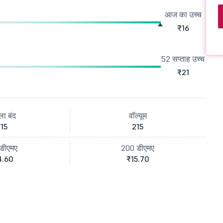
आज का उच्च
₹16
52 सप्ताह उच्च
₹21
ला बंद
वॉल्यूम
15
215
डीएमए
200 डीएमए
4.60
₹15.70