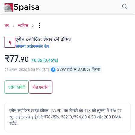
परफॉर्मेंस
फाइनेंशियल्स
तकनीकी
इवेंट
शेयरहोल्डिंग पैटर्न
अन्य
सामान्य प्रश्न
घर
स्टॉक्स
एरोन कंपोजिट शेयर की कीमत
ए
सामान्य उद्योग
स्मॉल कैप
₹77.
90
+0.35
(0.45%)
52W हाई से 37.18% गिरना
07 अगस्त, 2026 3:50 PM (IST)
एरोन खरीदें
सेल एयरोन
एरोन कंपोजिट लाइव कीमत: ₹77.90. यह पिछले बंद ₹78 की तुलना में ₹76 पर
खुला; इंट्रा-डे हाई/लो: ₹78/₹76. ₹82.10/₹94.60 में 50 और 200 DMA
स्टैंड.