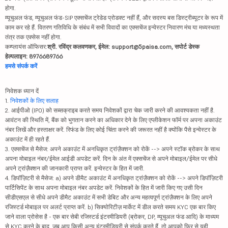
होगा.
म्यूचुअल फंड, म्यूचुअल फंड-SIP एक्सचेंज ट्रेडेड प्रोडक्ट नहीं हैं, और सदस्य बस डिस्ट्रीब्यूटर के रूप में
काम कर रहे हैं. वितरण गतिविधि के संबंध में सभी विवादों का एक्सचेंज इन्वेस्टर निवारण मंच या मध्यस्थता
तंत्र तक एक्सेस नहीं होगा.
कम्प्लायंस ऑफिसर:
श्री. रविंद्र कलवणकर, ईमेल: support@5paisa.com, सपोर्ट डेस्क
हेल्पलाइन: 8976689766
हमसे संपर्क करें
निवेशक ध्यान दें
1.
निवेशकों के लिए सलाह
2. आईपीओ (IPO) को सब्सक्राइब करते समय निवेशकों द्वारा चेक जारी करने की आवश्यकता नहीं है.
आवंटन की स्थिति में, बैंक को भुगतान करने का अधिकार देने के लिए एप्लीकेशन फॉर्म पर अपना अकाउंट
नंबर लिखें और हस्ताक्षर करें. रिफंड के लिए कोई चिंता करने की जरूरत नहीं है क्योंकि पैसे इन्वेस्टर के
अकाउंट में ही रहते हैं.
3. एक्सचेंज से मैसेज: अपने अकाउंट में अनधिकृत ट्रांज़ैक्शन को रोकें --> अपने स्टॉक ब्रोकर के साथ
अपना मोबाइल नंबर/ईमेल आईडी अपडेट करें. दिन के अंत में एक्सचेंज से अपने मोबाइल/ईमेल पर सीधे
अपने ट्रांज़ैक्शन की जानकारी प्राप्त करें. इन्वेस्टर के हित में जारी.
4. डिपॉज़िटरी से मैसेज: a) अपने डीमैट अकाउंट में अनधिकृत ट्रांज़ैक्शन को रोकें --> अपने डिपॉज़िटरी
पार्टिसिपेंट के साथ अपना मोबाइल नंबर अपडेट करें. निवेशकों के हित में जारी किए गए उसी दिन
सीडीएसएल से सीधे अपने डीमैट अकाउंट में सभी डेबिट और अन्य महत्वपूर्ण ट्रांज़ैक्शन के लिए अपने
रजिस्टर्ड मोबाइल पर अलर्ट प्राप्त करें. b) सिक्योरिटीज़ मार्केट में डील करते समय KYC एक बार किए
जाने वाला प्रोसेस है - एक बार सेबी रजिस्टर्ड इंटरमीडियरी (ब्रोकर, DP, म्यूचुअल फंड आदि) के माध्यम
से KYC करने के बाद, जब आप किसी अन्य इंटरमीडियरी से संपर्क करते हैं, तो आपको फिर से यही