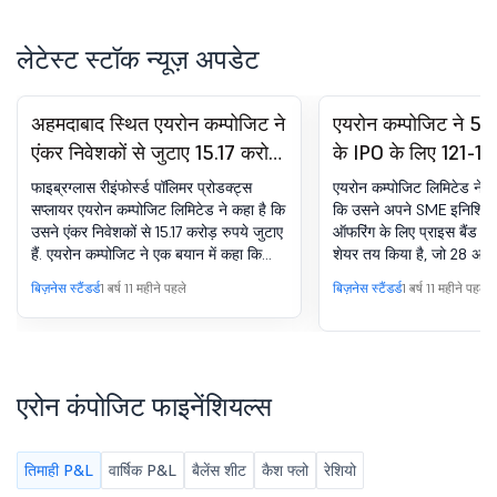
लेटेस्ट स्टॉक न्यूज़ अपडेट
अहमदाबाद स्थित एयरोन कम्पोजिट ने
एयरोन कम्पोजिट ने 56
एंकर निवेशकों से जुटाए 15.17 करोड़
के IPO के लिए 121-125
रुपये
शेयर की कीमत तय की
फाइब्रग्लास रीइंफोर्स्ड पॉलिमर प्रोडक्ट्स
एयरोन कम्पोजिट लिमिटेड ने 
सप्लायर एयरोन कम्पोजिट लिमिटेड ने कहा है कि
कि उसने अपने SME इनिशियल
उसने एंकर निवेशकों से 15.17 करोड़ रुपये जुटाए
ऑफरिंग के लिए प्राइस बैंड 121
हैं. एयरोन कम्पोजिट ने एक बयान में कहा कि
शेयर तय किया है, जो 28 अगस
अहमदाबाद की कंपनी ने 12,14,000 इक्विटी
सब्सक्रिप्शन के लिए खुलेगा. ए
बिज़नेस स्टैंडर्ड
1 वर्ष 11 महीने पहले
बिज़नेस स्टैंडर्ड
1 वर्ष 11 महीने पहले
शेयर 10 फंड योजनाओं को 125 रुपये प्रति
एक बयान में कहा कि कंपनी अ
शेयर के हिसाब से आवंटित किए हैं. कंपनी ने कहा
इश्यू से 56.10 करोड़ रुपये जु
कि भारत आगे के वेंचर फंड, एनएवी कैपिटल
बना रही है. कंपनी को नेशनल स
वीसीसी, एजी डायनामिक फंड लिमिटेड, क्राफ्ट
NSE इमर्ज प्लेटफॉर्म पर अपना 
इमर्जिंग मार्केट फंड पीसीसी, फिनावेन्यू कैपिटल
लॉन्च करने की मंजूरी मिल गई है
एरोन कंपोजिट फाइनेंशियल्स
ट्रस्ट और गैलेक्सी नोबल ग्लोबल अपॉर्च्युनिटीज
30 अगस्त को समाप्त हो जाएग
फंड पीसीसी हैं. कंपनी की इनिशियल पब्लिक
न्यूनतम 1,000 शेयर और उसके 
ऑफरिंग (IPO) नेशनल स्टॉक एक्सचेंज के NSE
लगा सकते हैं. IPO पूरी तरह से
तिमाही P&L
वार्षिक P&L
बैलेंस शीट
कैश फ्लो
रेशियो
इमर्ज प्लेटफॉर्म पर सब्सक्रिप्शन के लिए खोला
वैल्यू वाले 44.88 लाख इक्विट