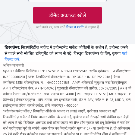
डीमैट अकाउंट खोलें
आगे बढ़ने पर, आप सभी
नियम व शर्तों*
से सहमत हैं
डिस्क्लेमर:
सिक्योरिटीज़ मार्केट में इन्वेस्टमेंट मार्केट जोखिमों के अधीन है, इन्वेस्ट करने
से पहले सभी संबंधित डॉक्यूमेंट को ध्यान से पढ़ें. विस्तृत डिस्क्लेमर के लिए, कृपया
यहां
क्लिक करें
.
अधिक जानकारी
5paisa कैपिटल लिमिटेड. CIN: L67190MH2007PLC289249 | स्टॉक ब्रोकर SEBI रजिस्ट्रेशन:
INZ000010231 | SEBI डिपॉजिटरी रजिस्ट्रेशन: IN DP CDSL: IN-DP-192-2016 | रिसर्च
एनालिस्ट SEBI रजिस्ट्रेशन. नं.: INH000025188 | AMFI-रजिस्टर्ड म्यूचुअल फंड डिस्ट्रीब्यूटर |
AMFI रजिस्ट्रेशन नंबर: ARN-104096 | शुरुआती रजिस्ट्रेशन की तारीख: 30/07/2015 | ARN की
वर्तमान वैधता : 30/07/2027 | NSE सदस्य ID: 14300 | BSE सदस्य ID: 6363 | MCX सदस्य ID:
55945 | रजिस्टर्ड एड्रेस - IIFL हाउस, सन इन्फोटेक पार्क, रोड नं. 16V, प्लॉट नं. B-23, MIDC, ठाणे
इंडस्ट्रियल एरिया, वाघले एस्टेट, ठाणे, महाराष्ट्र - 400604
*ब्रोकरेज फ्लैट फीस / निष्पादित ऑर्डर के आधार पर लगाई जाएगी, प्रतिशत आधार पर नहीं.
सिक्योरिटीज़ मार्केट में निवेश बाजार जोखिम के अधीन है, इन्वेस्ट करने से पहले सभी संबंधित दस्तावेज़ों
को ध्यान से पढ़ें. डिजिटल अकाउंट तभी खोला जाएगा जब IPV और ग्राहक की ड्यू डिलिजेंस से संबंधित
सभी प्रक्रियाएं पूरी हो जाएंगी. अगर शेयर का बिक्री/खरीद मूल्य ₹10/- या उससे कम है, तो अधिकतम
25 पैसे प्रति शेयर ब्रोकरेज वसूला जा सकता है. ब्रोकरेज SEBI द्वारा निर्धारित सीमा से अधिक नहीं